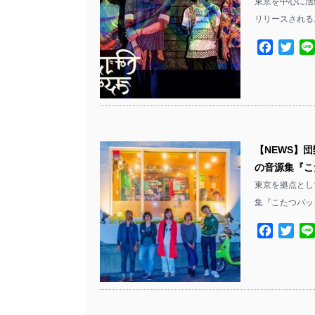
東京を中心に活
リリースされる
Facebo
Twit
【NEWS】
の音源集『こ
東京を拠点とし
集『こたつパック
Facebo
Twit