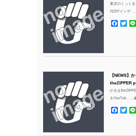
東京のくっくる（Lo
代DIYインデ…
Facebo
Twit
【NEWS】か
theZIPPER
かるまtheZIPP
をYouTub……(
Facebo
Twit