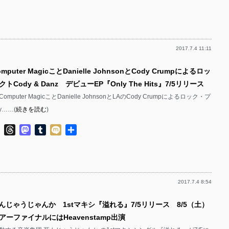
2017.7.4 11:11
puter MagicことDanielle JohnsonとCody Crumpによるロッ
Cody & Danz デビューEP『Only The Hits』7/5リリース
puter MagicことDanielle JohnsonとLAのCody Crumpによるロック・プ
y……(
続きを読む
)
ok
ter
Line
Threads
Mastodon
Tumblr
Mixi
共
有
2017.7.4 8:54
んじゃうじゃんか 1stマキシ『溢れる』7/5リリース 8/5（土）
ーファイナルにはHeavenstamp出演