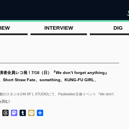
"
IEW
INTERVIEW
DIG
者全員レコ発！7/16（日）『We don’t forget anything』
ee!、Short Straw Fate、something、KUNG-FU GIRL、
のスタジオ246 6F L STUDIOにて、Pastwalker主催イベント『We don’t
を読む
)
ok
ter
Line
Threads
Mastodon
Tumblr
Mixi
共
有