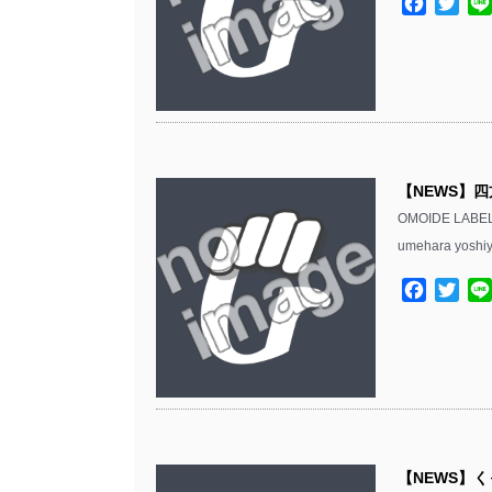
Facebo
Twit
【NEWS】四
OMOIDE L
umehara yo
Facebo
Twit
【NEWS】く