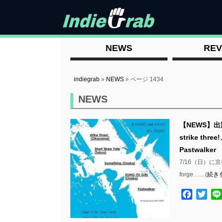
NEWS
REV
indiegrab
»
NEWS
»
ページ 1434
NEWS
【NEWS】出演
strike thr
Pastwalker
7/16（日）に京都
forge……(
続き
Facebo
Twit