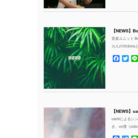
【NEWS】B
音楽ユニット Bo
カ人のVictoria
Facebo
Twit
【NEWS】u
uamiによるシン
き、vo僕（vo