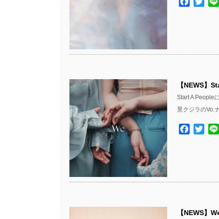
Facebo
Twit
【NEWS】St
Start A P
景クジラのVo.
Facebo
Twit
【NEWS】We