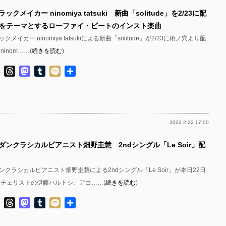
ックメイカー ninomiya tatsuki 新曲「solitude」を2/23に配
をテーマとするローファイ・ビートのインスト楽曲
メイカー ninomiya tatsukiによる新曲「solitude」が2/23に術ノ穴より配
inom……(
続きを読む
)
ok
ter
Line
Threads
Mastodon
Tumblr
Mixi
共
有
2022.2.22 17:00
ダンクラシカルピアニスト畑野圭慧 2ndシングル「Le Soir」配
クラシカルピアニスト畑野圭慧による2ndシングル「Le Soir」が本日22日
 チェリストの伊藤ハルトシ、アコ……(
続きを読む
)
ok
ter
Line
Threads
Mastodon
Tumblr
Mixi
共
有