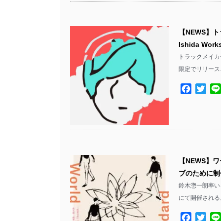
【NEWS】ト
Ishida 
トラックメイカー T
限定でリリース
Facebo
Twit
【NEWS】
ブのために制
鈴木惣一朗率い
にて開催される。
Facebo
Twit