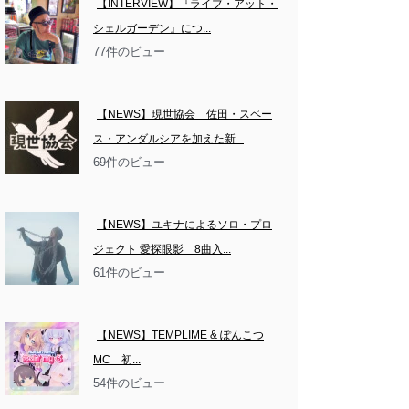
【INTERVIEW】『ライブ・アット・
シェルガーデン』につ...
77件のビュー
【NEWS】現世協会　佐田・スペー
ス・アンダルシアを加えた新...
69件のビュー
【NEWS】ユキナによるソロ・プロ
ジェクト 愛探眼影　8曲入...
61件のビュー
【NEWS】TEMPLIME & ぽんこつ
MC　初...
54件のビュー