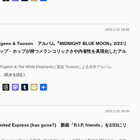
有
2022.2.22 18:00
genn & Tooson アルバム『MIDNIGHT BLUE MOON』2/23リ
ップ・ホップが持つメランコリックさや内省性を具現化したアル
genn & The White Elephantsと盟友 Toosonによる共作アルバム
……(
続きを読む
)
ok
ter
Line
Threads
Mastodon
Tumblr
Mixi
共
有
2022.2.22 18:00
ted Express (has gone?) 新曲「R.I.P, friends」を2/23にリ