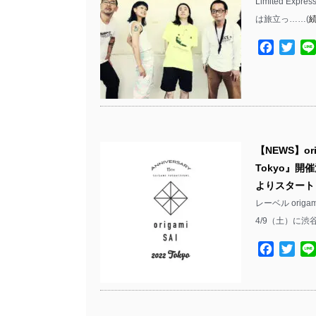
Limited Exp
は旅立っ……(
Facebo
Twit
【NEWS】ori
Tokyo』開
よりスタート
レーベル origa
4/9（土）に渋谷
Facebo
Twit