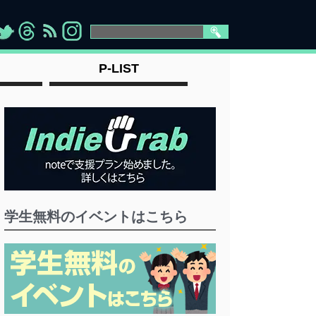
>
">
">
" >
P-LIST
学生無料のイベントはこちら