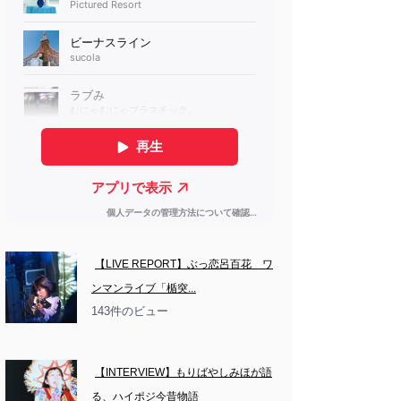
【LIVE REPORT】ぶっ恋呂百花　ワ
ンマンライブ「楯突...
143件のビュー
【INTERVIEW】もりばやしみほが語
る、ハイポジ今昔物語