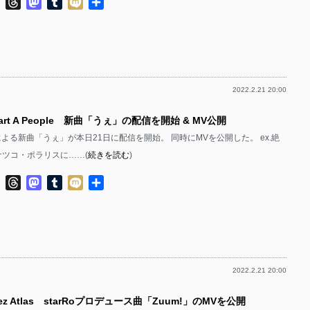
ok
ter
Line
Threads
Mastodon
Tumblr
Mixi
共
有
2022.2.21 20:00
art A People 新曲「うぇ」の配信を開始 & MV公開
eopleによる新曲「うぇ」が本日21日に配信を開始。 同時にMVを公開した。 ex.絶
ナツコ・ポラリスに……(
続きを読む
)
ok
ter
Line
Threads
Mastodon
Tumblr
Mixi
共
有
2022.2.21 20:00
z Atlas starRoプロデュース曲「Zuum!」のMVを公開