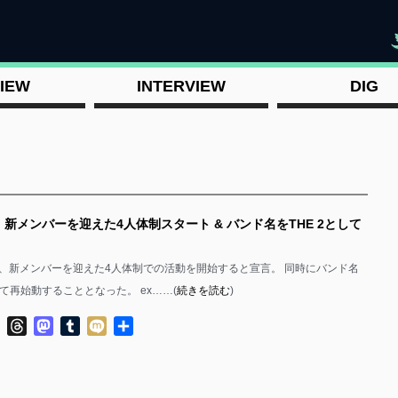
"
IEW
INTERVIEW
DIG
 新メンバーを迎えた4人体制スタート & バンド名をTHE 2として
2日、新メンバーを迎えた4人体制での活動を開始すると宣言。 同時にバンド名
改めて再始動することとなった。 ex……(
続きを読む
)
ok
ter
Line
Threads
Mastodon
Tumblr
Mixi
共
有