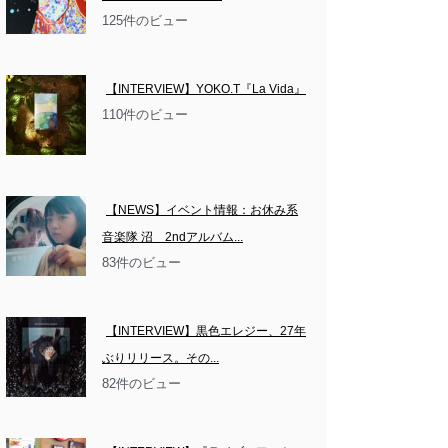
125件のビュー
【INTERVIEW】YOKO.T『La Vida』
110件のビュー
【NEWS】イベント情報：お休み系
音楽隊 沼　2ndアルバム...
83件のビュー
【INTERVIEW】黒色エレジー、27年
ぶりリリース。その...
82件のビュー