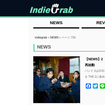
NEWS
REV
indiegrab
»
NEWS
»
ページ 756
NEWS
【NEWS】2
再始動
バンド 2は2
を THE 2に
Facebo
Twit