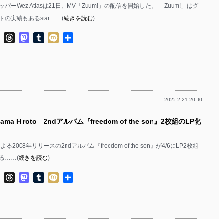
ーWez Atlasは21日、MV「Zuum!」の配信を開始した。 「Zuum!」はグ
の実績もあるstar……(
続きを読む
)
ok
ter
Line
Threads
Mastodon
Tumblr
Mixi
共
有
2022.2.21 20:00
ma Hiroto 2ndアルバム『freedom of the son』2枚組のLP化
toによる2008年リリースの2ndアルバム『freedom of the son』が4/6にLP2枚組
る……(
続きを読む
)
ok
ter
Line
Threads
Mastodon
Tumblr
Mixi
共
有