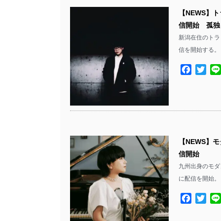
【NEWS】トラ
信開始 孤独
新潟在住のトラック
信を開始する。 n
Facebo
Twit
【NEWS】モ
信開始
九州出身のモダン
に配信を開始。
Facebo
Twit