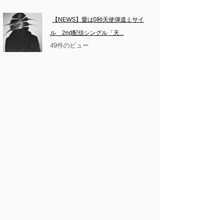
【NEWS】愛は0秒天使弾道ミサイ
ル　2nd配信シングル「天...
49件のビュー