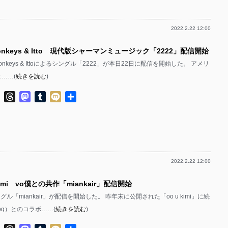
2022.2.22 12:00
onkeys & Itto 現代版シャーマンミュージック「2222」配信開始
nkeys & Ittoによるシングル「2222」が本日22日に配信を開始した。 アメリ
と……(
続きを読む
)
ok
ter
Line
Threads
Mastodon
Tumblr
Mixi
共
有
2022.2.22 12:00
ami vo僕との共作「miankair」配信開始
グル「miankair」が配信を開始した。 昨年末に公開された「oo u kimi」に続
boq）とのコラボ……(
続きを読む
)