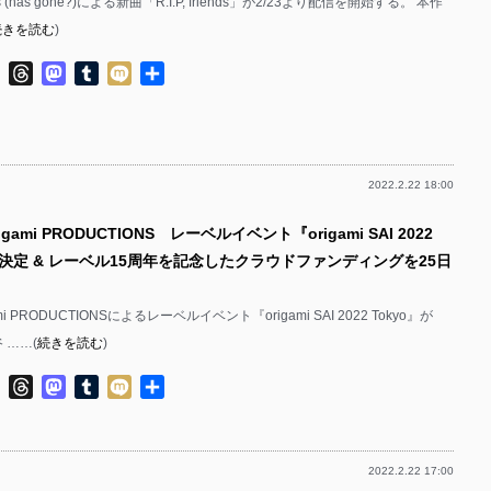
ress (has gone?)による新曲「R.I.P, friends」が2/23より配信を開始する。 本作
続きを読む
)
ok
ter
Line
Threads
Mastodon
Tumblr
Mixi
共
有
2022.2.22 18:00
gami PRODUCTIONS レーベルイベント『origami SAI 2022
催決定 & レーベル15周年を記念したクラウドファンディングを25日
mi PRODUCTIONSによるレーベルイベント『origami SAI 2022 Tokyo』が
 ……(
続きを読む
)
ok
ter
Line
Threads
Mastodon
Tumblr
Mixi
共
有
2022.2.22 17:00