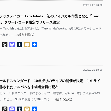
2022.2.22 20:00
ラックメイカー Taro Ishida 初のフィジカル作品となる『Taro
Works』タワーレコード限定でリリース決定
aro Ishidaによるアルバム『Taro Ishida Works』が3/16にタワーレコード
される。……(
続きを読む
)
ok
ter
Line
Threads
Mastodon
Tumblr
Mixi
共
有
2022.2.22 18:00
ワールドスタンダード 10年振りのライブの開催が決定 このライ
作されたアルバムを来場者全員に配布
るワールドスタンダードによるライブ『理想郷』が4/14（木）に渋谷WWW
 デビュー35周年を迎えた2020年に……(
続きを読む
)
ok
ter
Line
Threads
Mastodon
Tumblr
Mixi
共