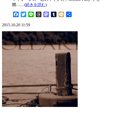
開……(
続きを読む
)
Facebook
Twitter
Line
Threads
Mastodon
Tumblr
Mixi
共
有
2015.10.20 11:59