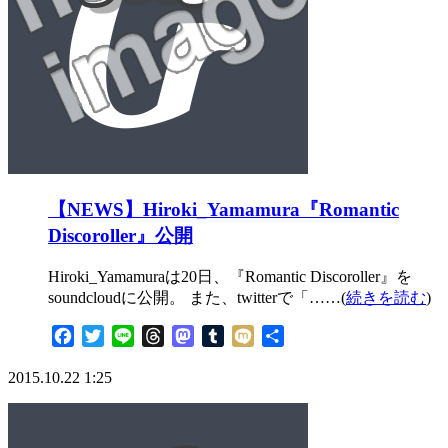
【NEWS】Hiroki_Yamamura『Romantic
Discoroller』公開
Hiroki_Yamamuraは20日、『Romantic Discoroller』を
soundcloudに公開。 また、twitterで「……(
続きを読む
)
Facebook
Twitter
Line
Threads
Mastodon
Tumblr
Mixi
共
有
2015.10.22 1:25