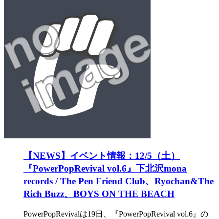
【NEWS】イベント情報：12/5（土）
『PowerPopRevival vol.6』下北沢mona
records / The Pen Friend Club、Ryochan&The
Rich Buzz、BOYS ON THE BEACH
PowerPopRevivalは19日、『PowerPopRevival vol.6』の