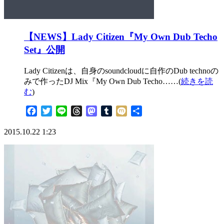
【NEWS】Lady Citizen『My Own Dub Techo
Set』公開
Lady Citizenは、自身のsoundcloudに自作のDub technoの
みで作ったDJ Mix『My Own Dub Techo……(
続きを読
む
)
Facebook
Twitter
Line
Threads
Mastodon
Tumblr
Mixi
共
有
2015.10.22 1:23