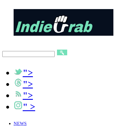
">
">
">
" >
NEWS