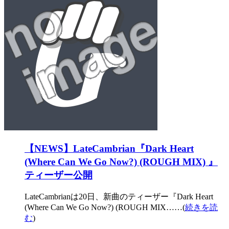
【NEWS】LateCambrian『Dark Heart
(Where Can We Go Now?) (ROUGH MIX) 』
ティーザー公開
LateCambrianは20日、新曲のティーザー『Dark Heart
(Where Can We Go Now?) (ROUGH MIX……(
続きを読
む
)