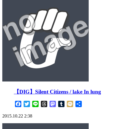
【DIG】Silent Citizens / lake In lung
Facebook
Twitter
Line
Threads
Mastodon
Tumblr
Mixi
共
有
2015.10.22 2:38