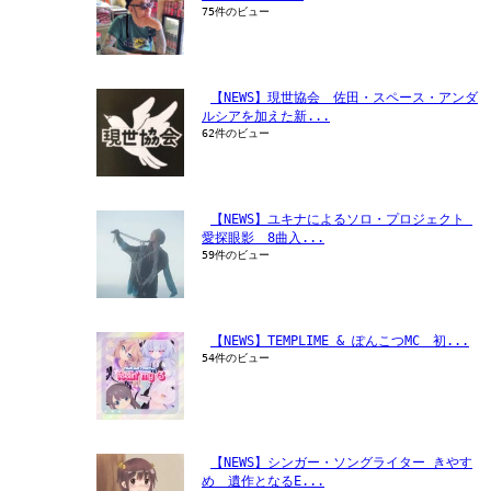
75件のビュー
【NEWS】現世協会　佐田・スペース・アンダ
ルシアを加えた新...
62件のビュー
【NEWS】ユキナによるソロ・プロジェクト 
愛探眼影　8曲入...
59件のビュー
【NEWS】TEMPLIME & ぽんこつMC　初...
54件のビュー
【NEWS】シンガー・ソングライター きやす
め　遺作となるE...