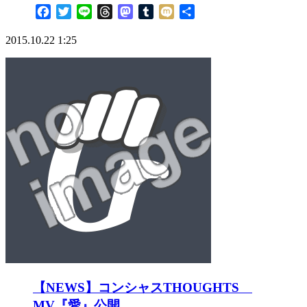
Facebook
Twitter
Line
Threads
Mastodon
Tumblr
Mixi
共
有
2015.10.22 1:25
【NEWS】コンシャスTHOUGHTS
MV『愛』公開