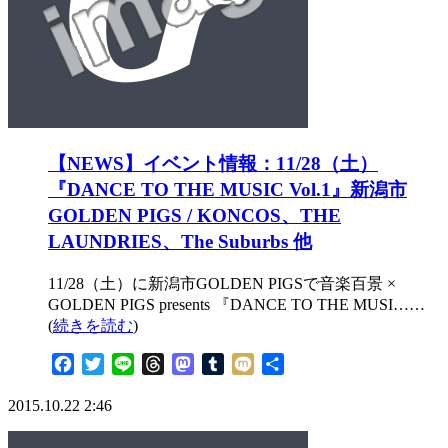
【NEWS】イベント情報：11/28（土）
『DANCE TO THE MUSIC Vol.1』新潟市
GOLDEN PIGS / KONCOS、THE
LAUNDRIES、The Suburbs 他
11/28（土）に新潟市GOLDEN PIGSで音楽百景 ×
GOLDEN PIGS presents 『DANCE TO THE MUSI……
(
続きを読む
)
Facebook
Twitter
Line
Threads
Mastodon
Tumblr
Mixi
共
有
2015.10.22 2:46