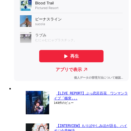
【LIVE REPORT】ぶっ恋呂百花　ワンマンラ
イブ「楯突...
143件のビュー
【INTERVIEW】もりばやしみほが語る、ハイ
ポジ今昔物語