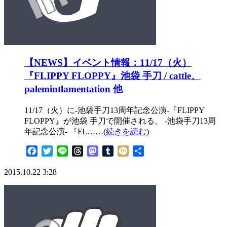
【NEWS】イベント情報：11/17（火）
『FLIPPY FLOPPY』池袋 手刀 / cattle、
palemintlamentation 他
11/17（火）に-池袋手刀13周年記念公演-『FLIPPY
FLOPPY』が池袋 手刀で開催される。 -池袋手刀13周
年記念公演- 『FL……(
続きを読む
)
Facebook
Twitter
Line
Threads
Mastodon
Tumblr
Mixi
共
有
2015.10.22 3:28