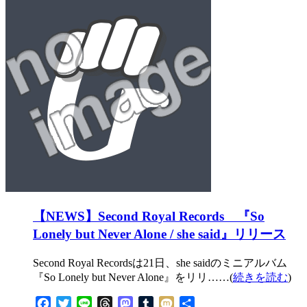
【NEWS】Second Royal Records 『So
Lonely but Never Alone / she said』リリース
Second Royal Recordsは21日、she saidのミニアルバム
『So Lonely but Never Alone』をリリ……(
続きを読む
)
Facebook
Twitter
Line
Threads
Mastodon
Tumblr
Mixi
共