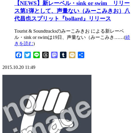
【NEWS】新レーベル・sink or swim リリー
ス第1弾として、声量ない（みーこみきお）八
代昌也スプリット『bollard』リリース
Tourist & Soundtracksのみーこみきお による新レーベ
ル・sink or swimは19日、声量ない（みーこみき……(
続
きを読む
)
Facebook
Twitter
Line
Threads
Mastodon
Tumblr
Mixi
共
有
2015.10.20 11:49