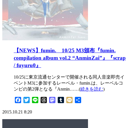
【NEWS】fumin. 10/25 M3頒布『fumin.
compilation album vol.2 “AnminZai”』『scrap
/ fuyuru0』
10/25に東京流通センターで開催される同人音楽即売イ
ベントM3に参加するレーベル・fumin.は、レーベルコ
ンピの第2弾となる『Anmin……(
続きを読む
)
Facebook
Twitter
Line
Threads
Mastodon
Tumblr
Mixi
共
有
2015.10.21 8:20