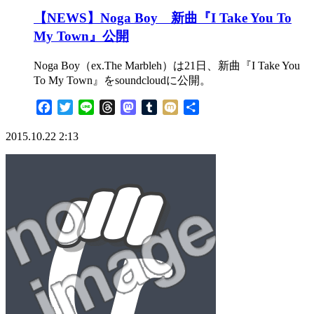
【NEWS】Noga Boy 新曲『I Take You To
My Town』公開
Noga Boy（ex.The Marbleh）は21日、新曲『I Take You
To My Town』をsoundcloudに公開。
Facebook
Twitter
Line
Threads
Mastodon
Tumblr
Mixi
共
有
2015.10.22 2:13