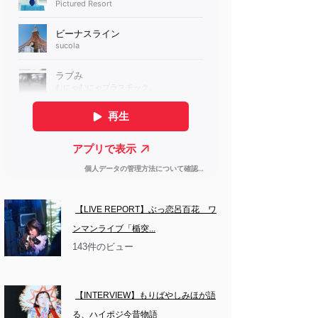
【LIVE REPORT】ぶっ恋呂百花　ワ
ンマンライブ「楯突...
143件のビュー
【INTERVIEW】もりばやしみほが語
る、ハイポジ今昔物語