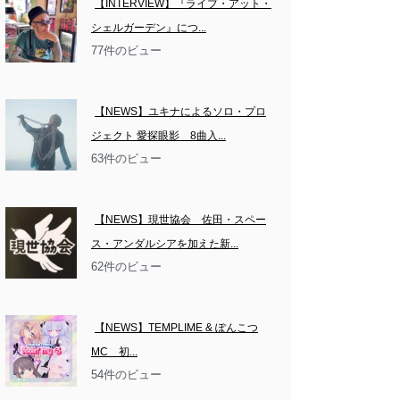
【INTERVIEW】『ライブ・アット・
シェルガーデン』につ...
77件のビュー
【NEWS】ユキナによるソロ・プロ
ジェクト 愛探眼影　8曲入...
63件のビュー
【NEWS】現世協会　佐田・スペー
ス・アンダルシアを加えた新...
62件のビュー
【NEWS】TEMPLIME & ぽんこつ
MC　初...
54件のビュー