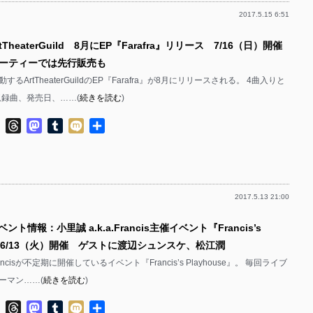
2017.5.15 6:51
tTheaterGuild 8月にEP『Farafra』リリース 7/16（日）開催
ーティーでは先行販売も
るArtTheaterGuildのEP『Farafra』が8月にリリースされる。 4曲入りと
収録曲、発売日、……(
続きを読む
)
ok
ter
Line
Threads
Mastodon
Tumblr
Mixi
共
有
2017.5.13 21:00
ント情報：小里誠 a.k.a.Francis主催イベント『Francis’s
se』6/13（火）開催 ゲストに渡辺シュンスケ、松江潤
Francisが不定期に開催しているイベント『Francis’s Playhouse』。 毎回ライブ
ーマン……(
続きを読む
)
ok
ter
Line
Threads
Mastodon
Tumblr
Mixi
共