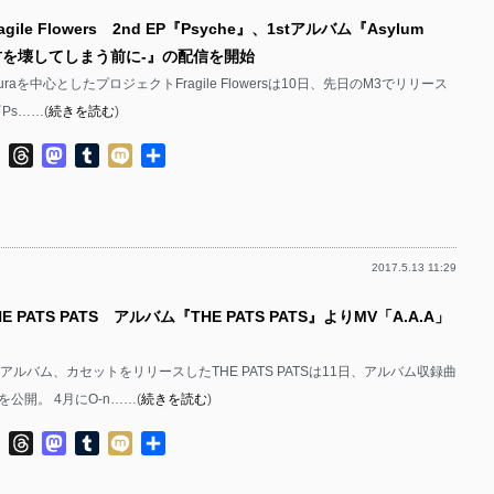
gile Flowers 2nd EP『Psyche』、1stアルバム『Asylum
AIR/君を壊してしまう前に-』の配信を開始
kamuraを中心としたプロジェクトFragile Flowersは10日、先日のM3でリリース
『Ps……(
続きを読む
)
ok
ter
Line
Threads
Mastodon
Tumblr
Mixi
共
有
2017.5.13 11:29
E PATS PATS アルバム『THE PATS PATS』よりMV「A.A.A」
アルバム、カセットをリリースしたTHE PATS PATSは11日、アルバム収録曲
Vを公開。 4月にO-n……(
続きを読む
)
ok
ter
Line
Threads
Mastodon
Tumblr
Mixi
共
有