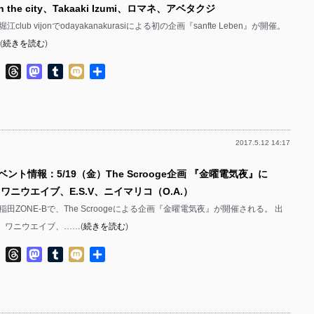
l in the city、Takaaki Izumi、ロマネ、アベタクジ
江club vijonでodayakanakurasiによる初の企画『sanfte Leben』が開催。
(
続きを読む
)
ok
ter
Line
Threads
Mastodon
Tumblr
Mixi
共
有
2017.5.12 14:17
ベント情報：5/19（金）The Scrooge企画 『金曜電気夜』に
s、ワニウエイブ、E.S.V、ニイマリコ（O.A.）
早稲田ZONE-Bで、The Scroogeによる企画『金曜電気夜』が開催される。 出
ks、ワニウエイブ、……(
続きを読む
)
ok
ter
Line
Threads
Mastodon
Tumblr
Mixi
共
有