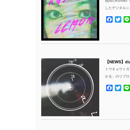
福岡のKumiko
したデジタルシン
Facebo
Twit
【NEWS】
トウキョウトガリ
かる」のリプロ
Facebo
Twit