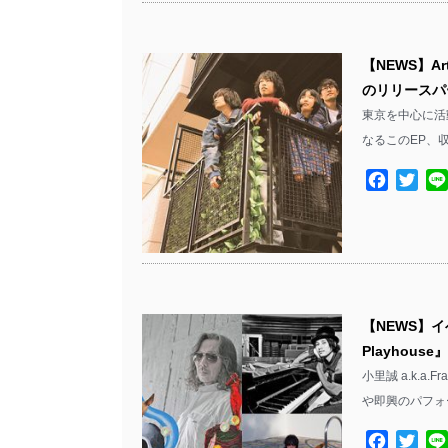
【NEWS】Ar
のリリースパ
東京を中心に活動す
なるこのEP、
Facebo
Twit
【NEWS】イベ
Playhou
小里誠 a.k.a.
や即興のパフォ
Facebo
Twit