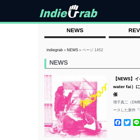
NEWS
REV
indiegrab
»
NEWS
»
ページ 1452
NEWS
【NEWS】イ
water fa
催
増子真二（DMBQ
ースした新作『Sh
Facebo
Twit