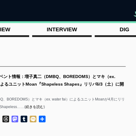
"
IEW
INTERVIEW
DIG
ベント情報：増子真二（DMBQ、BOREDOMS）とマキ（ex.
i）によるユニットMoan『Shapeless Shapes』リリパ6/3（土）に開
、BOREDOMS）とマキ（ex. water fai）によるユニットMoanが4月にリリ
apeless……(
続きを読む
)
ok
ter
Line
Threads
Mastodon
Tumblr
Mixi
共
有