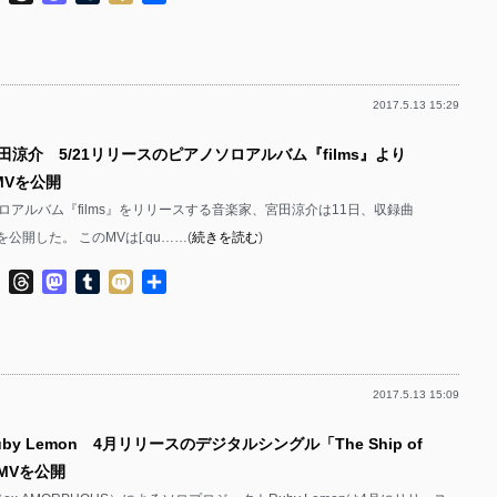
有
2017.5.13 15:29
田涼介 5/21リリースのピアノソロアルバム『films』より
のMVを公開
ソロアルバム『films』をリリースする音楽家、宮田涼介は11日、収録曲
Vを公開した。 このMVは[.qu……(
続きを読む
)
ok
ter
Line
Threads
Mastodon
Tumblr
Mixi
共
有
2017.5.13 15:09
by Lemon 4月リリースのデジタルシングル「The Ship of
のMVを公開