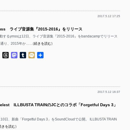
2017.5.12 17:25
ss ライブ音源集『2015​-​2016』をリリース
るymssは12日、ライブ音源集『2015​-​2016』をbandacampでリリース
通り、2015年か……(
続きを読む
)
ok
ter
Line
Threads
Mastodon
Tumblr
Mixi
共
有
2017.5.12 16:37
lest ILLBUSTA TRAINのJCとのコラボ「Forgetful Days 3」
10日、新曲「Forgetful Days 3」をSoundCloudで公開。 ILLBUSTA TRAIN
続きを読む
)