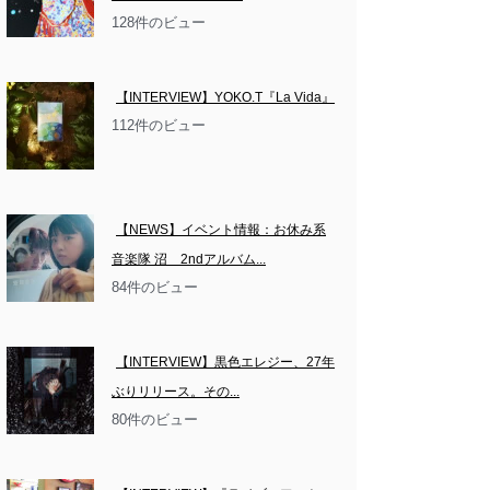
128件のビュー
【INTERVIEW】YOKO.T『La Vida』
112件のビュー
【NEWS】イベント情報：お休み系
音楽隊 沼　2ndアルバム...
84件のビュー
【INTERVIEW】黒色エレジー、27年
ぶりリリース。その...
80件のビュー