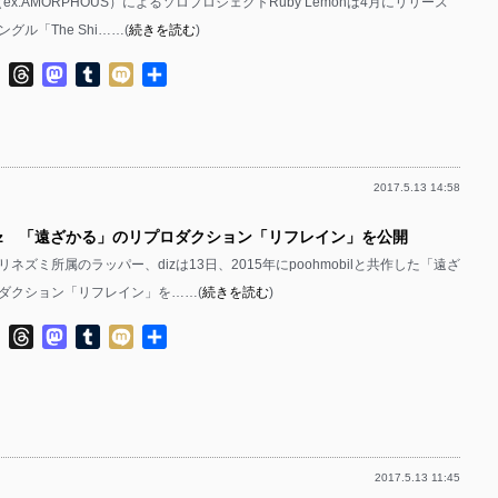
（ex.AMORPHOUS）によるソロプロジェクトRuby Lemonは4月にリリース
グル「The Shi……(
続きを読む
)
ok
ter
Line
Threads
Mastodon
Tumblr
Mixi
共
有
2017.5.13 14:58
diz 「遠ざかる」のリプロダクション「リフレイン」を公開
ネズミ所属のラッパー、dizは13日、2015年にpoohmobilと共作した「遠ざ
ダクション「リフレイン」を……(
続きを読む
)
ok
ter
Line
Threads
Mastodon
Tumblr
Mixi
共
有
2017.5.13 11:45