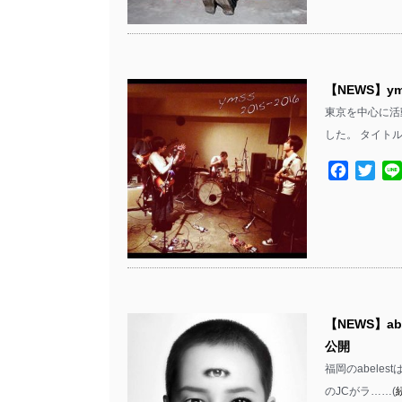
【NEWS】ym
東京を中心に活動す
した。 タイトル
Facebo
Twit
【NEWS】abe
公開
福岡のabelestは
のJCがラ……(