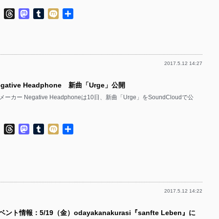
ok
ter
Line
Threads
Mastodon
Tumblr
Mixi
共
有
2017.5.12 14:27
gative Headphone 新曲「Urge」公開
カー Negative Headphoneは10日、新曲「Urge」をSoundCloudで公
ok
ter
Line
Threads
Mastodon
Tumblr
Mixi
共
有
2017.5.12 14:22
ント情報：5/19（金）odayakanakurasi『sanfte Leben』に