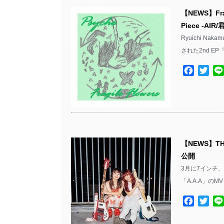
【NEWS】Fra
Piece -
Ryuichi Na
された2nd EP
Facebo
Twit
【NEWS】TH
公開
3月に7インチ、
「A.A.A」のM
Facebo
Twit