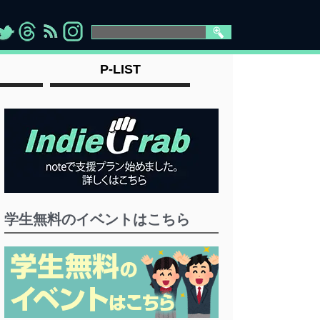
>
">
">
" >
P-LIST
学生無料のイベントはこちら