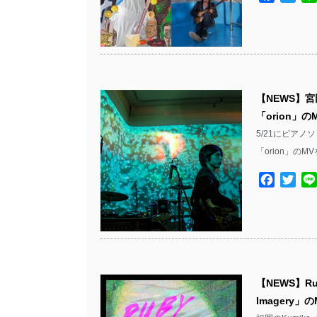
【NEWS】宮
「orion」
5/21にピアノ
「orion」のM
Facebo
Twit
【NEWS】Ru
Imagery」