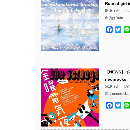
Ruined gir
5/19（金）に北堀
出演はRuin……
Facebo
Twit
【NEWS】イ
neonrock
5/19（金）に
演はneonroc
Facebo
Twit