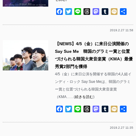
Facebook
Twitter
Line
Threads
Mastodon
Tumblr
Mixi
共
有
2019.2.27 11:58
【NEWS】4/5（金）に来日公演開催の
Say Sue Me 韓国のグラミー賞と位置
づけられる韓国大衆音楽賞（KMA）最優
秀賞2部門を獲得
4/5（金）に来日公演を開催する韓国の4人組イ
ンディ・ロック Say Sue Meは、韓国のグラミ
ー賞と位置づけられる韓国大衆音楽賞
（KMA……(
続きを読む
)
Facebook
Twitter
Line
Threads
Mastodon
Tumblr
Mixi
共
有
2019.2.27 11:35