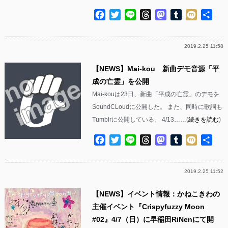
Facebook
Twitter
Line
Threads
Mastodon
Tumblr
Mixi
共
有
2019.2.25 11:58
【NEWS】Mai-kou 新曲デモ音源「平
成の亡霊」を公開
Mai-kouは23日、新曲「平成の亡霊」のデモを
SoundCLoudに公開した。 また、同時に歌詞も
Tumblrに公開している。 4/13……(
続きを読む
)
Facebook
Twitter
Line
Threads
Mastodon
Tumblr
Mixi
共
有
2019.2.25 11:52
【NEWS】イベント情報：かねこきわの
主催イベント『Crispyfuzzy Moon
#02』4/7（日）に早稲田RiNenにて開