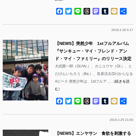
Facebook
Twitter
Line
Threads
Mastodon
Tumblr
Mixi
共
有
2019.2.26 5:17
【NEWS】突然少年 1stフルアルバム
『サンキュー・マイ・フレンド・アン
ド・マイ・ファミリー』のリリース決定
大武茜一郎（Gt./Vo.）、カニユウヤ（Gt.）、と
だげんいちろう（Ba.）、良原涼太(Dr.)からなる
4ピース 突然少年は、1stフルア……(
続きを読
む
)
Facebook
Twitter
Line
Threads
Mastodon
Tumblr
Mixi
共
有
2019.2.25 21:00
【NEWS】エンヤサン 食欲を刺激する