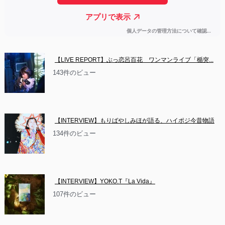
【LIVE REPORT】ぶっ恋呂百花　ワンマンライブ「楯突...
143件のビュー
【INTERVIEW】もりばやしみほが語る、ハイポジ今昔物語
134件のビュー
【INTERVIEW】YOKO.T『La Vida』
107件のビュー