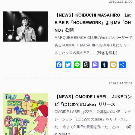
2019.2.25 11:09
【NEWS】KOIBUCHI MASAHIRO 1st
E.P.E.P.『HOUSEWORK』よりMV「OH
NO」公開
MARQUEE BEACH CLUBのVo./コンポーザーで
あるKOIBUCHI MASAHIROが今年1月にリリー
スしたソロ名義のE.P.……(
続きを読む
)
Facebook
Twitter
Line
Threads
Mastodon
Tumblr
Mixi
共
有
2019.2.24 22:09
【NEWS】OMOIDE LABEL JUKEコン
ピ『はじめてのJuke』リリース
OMOIDE LABELは22日、公募型のJUKEコンピ
レーション『はじめてのJuke』をリリースし
た。 今までJUKEの音源を作ったことの……(
続
きを読む
)