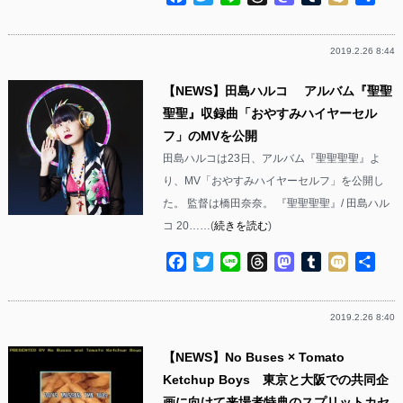
有
2019.2.26 8:44
【NEWS】田島ハルコ アルバム『聖聖
聖聖』収録曲「おやすみハイヤーセル
フ」のMVを公開
田島ハルコは23日、アルバム『聖聖聖聖』よ
り、MV「おやすみハイヤーセルフ」を公開し
た。 監督は橋田奈奈。 『聖聖聖聖』/ 田島ハル
コ 20……(
続きを読む
)
Facebook
Twitter
Line
Threads
Mastodon
Tumblr
Mixi
共
有
2019.2.26 8:40
【NEWS】No Buses × Tomato
Ketchup Boys 東京と大阪での共同企
画に向けて来場者特典のスプリットカセ