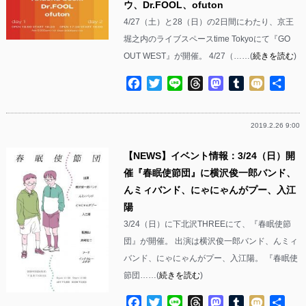
ウ、Dr.FOOL、ofuton
4/27（土）と28（日）の2日間にわたり、京王
堀之内のライブスペースtime Tokyoにて『GO
OUT WEST』が開催。 4/27（……(
続きを読む
)
Facebook
Twitter
Line
Threads
Mastodon
Tumblr
Mixi
共
有
2019.2.26 9:00
【NEWS】イベント情報：3/24（日）開
催『春眠使節団』に横沢俊一郎バンド、
んミィバンド、にゃにゃんがプー、入江
陽
3/24（日）に下北沢THREEにて、『春眠使節
団』が開催。 出演は横沢俊一郎バンド、んミィ
バンド、にゃにゃんがプー、入江陽。 『春眠使
節団……(
続きを読む
)
Facebook
Twitter
Line
Threads
Mastodon
Tumblr
Mixi
共