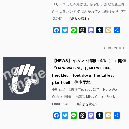
リリースした寺尾紗穂、伊賀航、あだち麗三郎
からなるバンド 冬にわかれてと山崎ゆかり（空
気公団……(
続きを読む
)
Facebook
Twitter
Line
Threads
Mastodon
Tumblr
Mixi
共
有
2019.2.26 18:00
【NEWS】イベント情報：4/6（土）開催
『Here We Go!』にMisty Cure、
Freckle、Float down the Liffey、
plant cell、住宅団地
4/6（土）に吉祥寺ichibeeにて『Here We
Go!』が開催。 出演はMisty Cure、Freckle、
Float down ……(
続きを読む
)
Facebook
Twitter
Line
Threads
Mastodon
Tumblr
Mixi
共
有