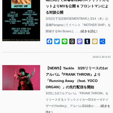
ットよりMVを公開 & フロントマンによ
る対談公開
3/3(日)下北沢BASEMENTBARと3/14（木）心
斎橋Pangeaにてイベント『MOTHER SHIP』を
開催するNo Busesと……(
続きを読む
)
Facebook
Twitter
Line
Threads
Mastodon
Tumblr
Mixi
共
有
2019.2.26 6:31
【NEWS】Yackle 3/20リリースの1st
アルバム『FRANK THROW』より
「Running Away （feat. YOCO
ORGAN）」の先行配信を開始
3/20に1stフルアルバム『FRANK THROW』を
リリースするトラックメイカー/DJ/オーガナイ
ザーのYackleは、アルバム収録曲か……(
続きを
読む
)