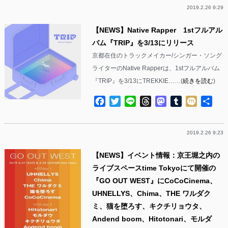
2019.2.26 9:29
【NEWS】Native Rapper 1stフルアル
バム『TRIP』を3/13にリリース
京都在住のトラックメイカー/シンガー・ソング
ライターのNative Rapperは、1stフルアルバム
『TRIP』を3/13にTREKKIE……(
続きを読む
)
Facebook
Twitter
Line
Threads
Mastodon
Tumblr
Mixi
共
有
2019.2.26 9:23
【NEWS】イベント情報：京王堀之内の
ライブスペースtime Tokyoにて開催の
『GO OUT WEST』にCoCoCinema、
UHNELLYS、Chima、THE ワルダク
ミ、猫を堕ろす、キクチリョウタ、
Andend boom、Hitotonari、モルダ