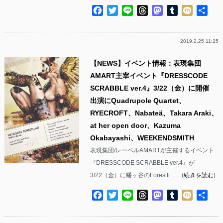
Facebook
Twitter
Line
Threads
Mastodon
Tumblr
Mixi
共
有
2019.2.25 11:25
【NEWS】イベント情報：表現集団
AMART主宰イベント『DRESSCODE
SCRABBLE ver.4』3/22（金）に開催
出演にQuadrupole Quartet、
RYECROFT、Nabateä、Takara Araki、
at her open door、Kazuma
Okabayashi、WEEKENDSMITH
表現集団/レーベルAMARTが主催するイベント
『DRESSCODE SCRABBLE ver.4』が
3/22（金）に幡ヶ谷のForestli……(
続きを読む
)
Facebook
Twitter
Line
Threads
Mastodon
Tumblr
Mixi
共
有