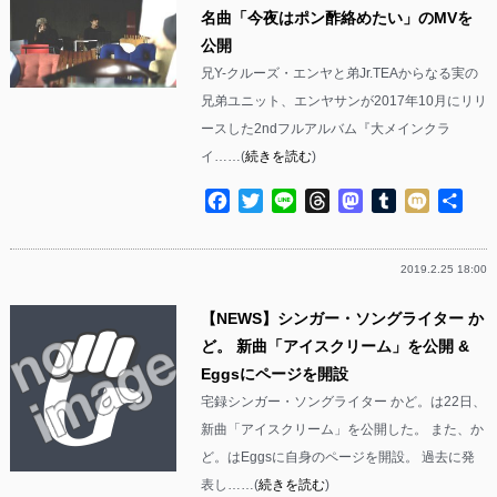
名曲「今夜はポン酢絡めたい」のMVを
公開
兄Y-クルーズ・エンヤと弟Jr.TEAからなる実の
兄弟ユニット、エンヤサンが2017年10月にリリ
ースした2ndフルアルバム『大メインクラ
イ……(
続きを読む
)
Facebook
Twitter
Line
Threads
Mastodon
Tumblr
Mixi
共
有
2019.2.25 18:00
【NEWS】シンガー・ソングライター か
ど。 新曲「アイスクリーム」を公開 &
Eggsにページを開設
宅録シンガー・ソングライター かど。は22日、
新曲「アイスクリーム」を公開した。 また、か
ど。はEggsに自身のページを開設。 過去に発
表し……(
続きを読む
)