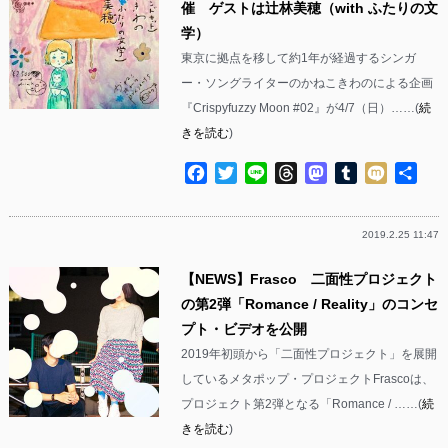
催 ゲストは辻林美穂（with ふたりの文
学）
東京に拠点を移して約1年が経過するシンガ
ー・ソングライターのかねこきわのによる企画
『Crispyfuzzy Moon #02』が4/7（日）……(
続
きを読む
)
Facebook
Twitter
Line
Threads
Mastodon
Tumblr
Mixi
共
有
2019.2.25 11:47
【NEWS】Frasco 二面性プロジェクト
の第2弾「Romance / Reality」のコンセ
プト・ビデオを公開
2019年初頭から「二面性プロジェクト」を展開
しているメタポップ・プロジェクトFrascoは、
プロジェクト第2弾となる「Romance / ……(
続
きを読む
)