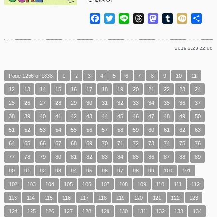
Facebook
Twitter
Line
Threads
Mastodon
Tumblr
Mixi
共
有
2019.2.23 22:08
Page 1256 of 1838
1
2
3
4
5
6
7
8
9
10
11
12
13
14
15
16
17
18
19
20
21
22
23
24
25
26
27
28
29
30
31
32
33
34
35
36
37
38
39
40
41
42
43
44
45
46
47
48
49
50
51
52
53
54
55
56
57
58
59
60
61
62
63
64
65
66
67
68
69
70
71
72
73
74
75
76
77
78
79
80
81
82
83
84
85
86
87
88
89
90
91
92
93
94
95
96
97
98
99
100
101
102
103
104
105
106
107
108
109
110
111
112
113
114
115
116
117
118
119
120
121
122
123
124
125
126
127
128
129
130
131
132
133
134