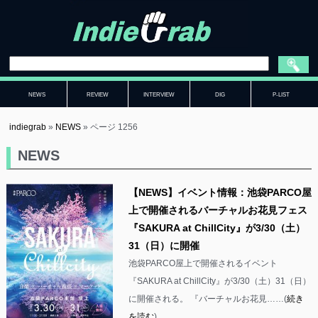
NEWS
REVIEW
INTERVIEW
DIG
P-LIST
indiegrab
»
NEWS
»
ページ 1256
NEWS
【NEWS】イベント情報：池袋PARCO屋
上で開催されるバーチャルお花見フェス
『SAKURA at ChillCity』が3/30（土）
31（日）に開催
池袋PARCO屋上で開催されるイベント
『SAKURA at ChillCity』が3/30（土）31（日）
に開催される。 『バーチャルお花見……(
続き
を読む
)