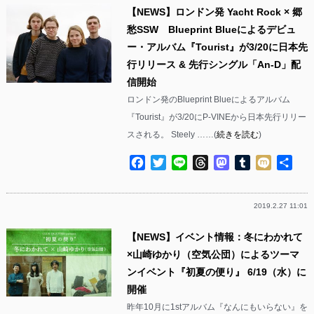
【NEWS】ロンドン発 Yacht Rock × 郷
愁SSW Blueprint Blueによるデビュ
ー・アルバム『Tourist』が3/20に日本先
行リリース & 先行シングル「An-D」配
信開始
ロンドン発のBlueprint Blueによるアルバム
『Tourist』が3/20にP-VINEから日本先行リリー
スされる。 Steely ……(
続きを読む
)
Facebook
Twitter
Line
Threads
Mastodon
Tumblr
Mixi
共
有
2019.2.27 11:01
【NEWS】イベント情報：冬にわかれて
×山崎ゆかり（空気公団）によるツーマ
ンイベント『初夏の便り』 6/19（水）に
開催
昨年10月に1stアルバム『なんにもいらない』を