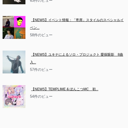
63件のビュー
【NEWS】イベント情報：「寄席」スタイルのスペシャルイ
ベン...
58件のビュー
【NEWS】ユキナによるソロ・プロジェクト 愛探眼影　8曲
入...
57件のビュー
【NEWS】TEMPLIME & ぽんこつMC　初...
54件のビュー