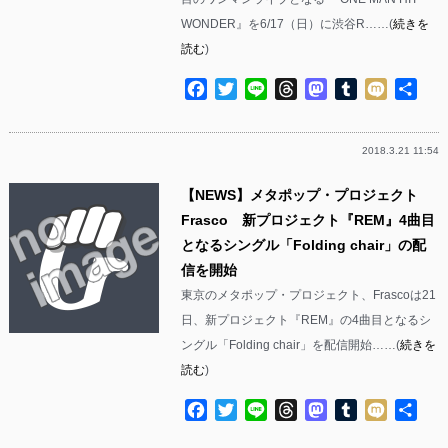
WONDER』を6/17（日）に渋谷R……(
続きを
読む
)
Facebook
Twitter
Line
Threads
Mastodon
Tumblr
Mixi
共
有
2018.3.21 11:54
【NEWS】メタポップ・プロジェクト
Frasco 新プロジェクト『REM』4曲目
となるシングル「Folding chair」の配
信を開始
東京のメタポップ・プロジェクト、Frascoは21
日、新プロジェクト『REM』の4曲目となるシ
ングル「Folding chair」を配信開始……(
続きを
読む
)
Facebook
Twitter
Line
Threads
Mastodon
Tumblr
Mixi
共
有