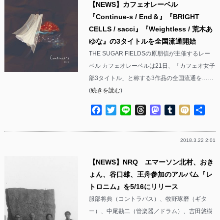
【NEWS】カフェオレーベル
『Continue-s / End＆』『BRIGHT
CELLS / sacci』『Weightless / 荒木あ
ゆな』の3タイトルを全国流通開始
THE SUGAR FIELDSの原朋信が主催するレー
ベル カフェオレーベルは21日、「カフェオ女子
部3タイトル」と称する3作品の全国流通を……
(
続きを読む
)
Facebook
Twitter
Line
Threads
Mastodon
Tumblr
Mixi
共
有
2018.3.22 2:01
【NEWS】NRQ エマーソン北村、おき
ょん、谷口雄、王舟参加のアルバム『レ
トロニム』を5/16にリリース
服部将典（コントラバス）、牧野琢磨（ギタ
ー）、中尾勘二（管楽器／ドラム）、吉田悠樹