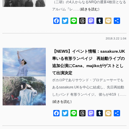
（二胡）の4人からなるNRQの通算4枚目となる
アルバム『レ……(
続きを読む
)
Facebook
Twitter
Line
Threads
Mastodon
Tumblr
Mixi
共
有
2018.3.22 1:04
【NEWS】イベント情報：sasakure.UK
率いる有形ランペイジ 再始動ライブの
追加公演にCana、majikoがゲストとし
て出演決定
ボカロPでありサウンド・プロデューサーでも
あるsasakure.UKを中心に結成し、先日再始動
したバンド 有形ランペイジ。 彼らが4/19（……
(
続きを読む
)
Facebook
Twitter
Line
Threads
Mastodon
Tumblr
Mixi
共
有