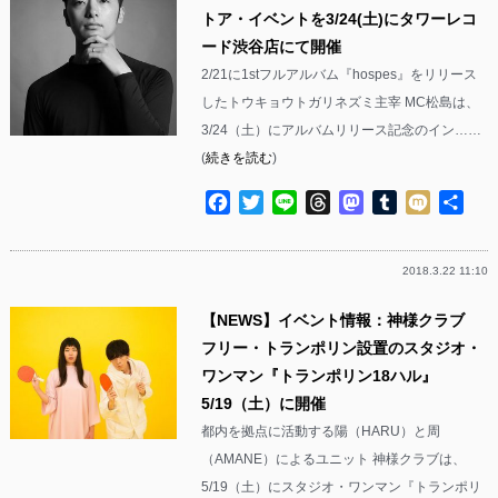
トア・イベントを3/24(土)にタワーレコ
ード渋谷店にて開催
2/21に1stフルアルバム『hospes』をリリース
したトウキョウトガリネズミ主宰 MC松島は、
3/24（土）にアルバムリリース記念のイン……
(
続きを読む
)
Facebook
Twitter
Line
Threads
Mastodon
Tumblr
Mixi
共
有
2018.3.22 11:10
【NEWS】イベント情報：神様クラブ
フリー・トランポリン設置のスタジオ・
ワンマン『トランポリン18ハル』
5/19（土）に開催
都内を拠点に活動する陽（HARU）と周
（AMANE）によるユニット 神様クラブは、
5/19（土）にスタジオ・ワンマン『トランポリ