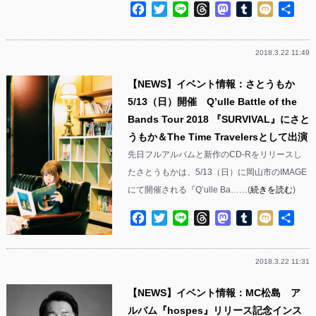
Facebook
Twitter
Line
Threads
Mastodon
Tumblr
Mixi
共
有
2018.3.22 11:49
【NEWS】イベント情報：さとうもか
5/13（日）開催 Q’ulle Battle of the
Bands Tour 2018 『SURVIVAL』にさと
うもか＆The Time Travelersとして出演
先日フルアルバムと新作のCD-Rをリリースし
たさとうもかは、5/13（日）に岡山市のIMAGE
にて開催される『Q’ulle Ba……(
続きを読む
)
Facebook
Twitter
Line
Threads
Mastodon
Tumblr
Mixi
共
有
2018.3.22 11:31
【NEWS】イベント情報：MC松島 ア
ルバム『hospes』リリース記念インス