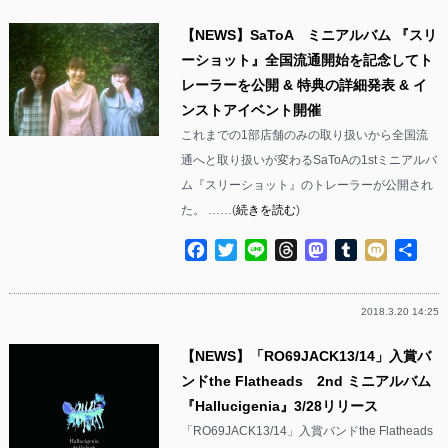
【NEWS】SaToA ミニアルバム 『スリ
ーショット』全国流通開始を記念してト
レーラーを公開 & 特典の詳細発表 & イ
ンストアイベント開催
これまでの1部店舗のみの取り扱いから全国流
通へと取り扱いが変わるSaToAの1stミニアルバ
ム『スリーショット』のトレーラーが公開され
た。 ……(
続きを読む
)
Facebook
Twitter
Line
Threads
Mastodon
Tumblr
Mixi
共
有
2018.3.20 14:25
【NEWS】「RO69JACK13/14」入賞バ
ンドthe Flatheads 2nd ミニアルバム
『Hallucigenia』3/28リリース
「RO69JACK13/14」入賞バンドthe Flatheads