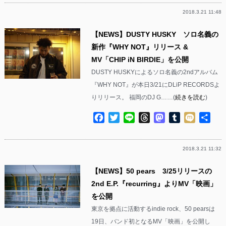
2018.3.21 11:48
【NEWS】DUSTY HUSKY ソロ名義の
新作『WHY NOT』リリース &
MV「CHIP iN BIRDIE」を公開
DUSTY HUSKYによるソロ名義の2ndアルバム
『WHY NOT』が本日3/21にDLiP RECORDSよ
りリリース。 福岡のDJ G……(
続きを読む
)
Facebook
Twitter
Line
Threads
Mastodon
Tumblr
Mixi
共
有
2018.3.21 11:32
【NEWS】50 pears 3/25リリースの
2nd E.P.『recurring』よりMV「映画」
を公開
東京を拠点に活動するindie rock、50 pearsは
19日、バンド初となるMV「映画」を公開し