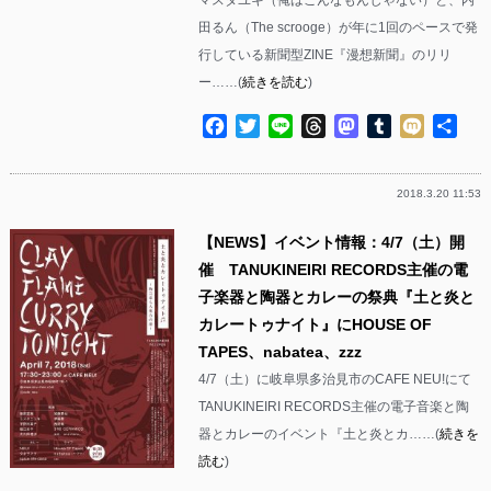
田るん（The scrooge）が年に1回のペースで発
行している新聞型ZINE『漫想新聞』のリリ
ー……(
続きを読む
)
Facebook
Twitter
Line
Threads
Mastodon
Tumblr
Mixi
共
有
2018.3.20 11:53
【NEWS】イベント情報：4/7（土）開
催 TANUKINEIRI RECORDS主催の電
子楽器と陶器とカレーの祭典『土と炎と
カレートゥナイト』にHOUSE OF
TAPES、nabatea、zzz
4/7（土）に岐阜県多治見市のCAFE NEU!にて
TANUKINEIRI RECORDS主催の電子音楽と陶
器とカレーのイベント『土と炎とカ……(
続きを
読む
)