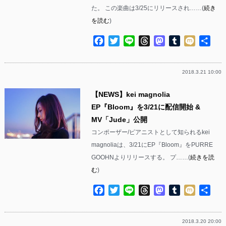
た。 この楽曲は3/25にリリースされ……(
続き
を読む
)
Facebook
Twitter
Line
Threads
Mastodon
Tumblr
Mixi
共
有
2018.3.21 10:00
【NEWS】kei magnolia
EP『Bloom』を3/21に配信開始 &
MV「Jude」公開
コンポーザー/ピアニストとして知られるkei
magnoliaは、3/21にEP『Bloom』をPURRE
GOOHNよりリリースする。 プ……(
続きを読
む
)
Facebook
Twitter
Line
Threads
Mastodon
Tumblr
Mixi
共
有
2018.3.20 20:00