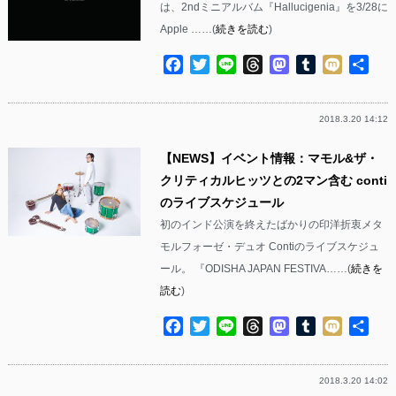
は、2ndミニアルバム『Hallucigenia』を3/28に
Apple ……(
続きを読む
)
Facebook
Twitter
Line
Threads
Mastodon
Tumblr
Mixi
共
有
2018.3.20 14:12
【NEWS】イベント情報：マモル&ザ・
クリティカルヒッツとの2マン含む conti
のライブスケジュール
初のインド公演を終えたばかりの印洋折衷メタ
モルフォーゼ・デュオ Contiのライブスケジュ
ール。 『ODISHA JAPAN FESTIVA……(
続きを
読む
)
Facebook
Twitter
Line
Threads
Mastodon
Tumblr
Mixi
共
有
2018.3.20 14:02