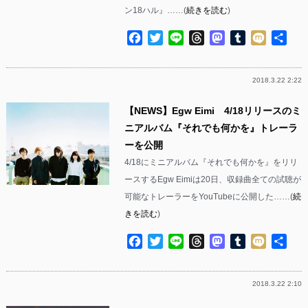
ン18ハル』……(
続きを読む
)
Facebook
Twitter
Line
Threads
Mastodon
Tumblr
Mixi
共
有
2018.3.22 2:22
【NEWS】Egw Eimi 4/18リリースのミ
ニアルバム『それでも何かを』トレーラ
ーを公開
4/18にミニアルバム『それでも何かを』をリリ
ースするEgw Eimiは20日、収録曲全ての試聴が
可能なトレーラーをYouTubeに公開した……(
続
きを読む
)
Facebook
Twitter
Line
Threads
Mastodon
Tumblr
Mixi
共
有
2018.3.22 2:10