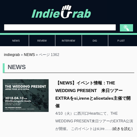
NEWS
REVIEW
INTERVIEW
DIG
P-LIST
indiegrab
»
NEWS
»
ページ 1362
NEWS
【NEWS】イベント情報：THE
WEDDING PRESENT 来日ツアー
EXTRAをsi,ireneとalicetales主催で開
催
4/10（火）に西川口Heartsにて、THE
WEDDING PRESENT来日ツアーのEXTRA公演
が開催。 このイベントはsi,ire……(
続きを読む
)