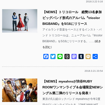
2018.3.22 0:16
【NEWS】トリコロール 総勢13名参加
ビッグバンド形式のアルバム『tricolor
BIGBAND』を5/16にリリース
アイルランド音楽をベースとするインスト・バ
ンド トリコロールは、ニューアルバム『tricolor
BIGBAND』を5/16にリリースする。……(
続き
を読む
)
Facebook
Twitter
Line
Threads
Mastodon
Tumblr
Mixi
共
有
2018.3.21 23:54
【NEWS】myeahnsが渋谷RUBY
ROOMワンマンライブ＆会場限定NEWシ
ングル第二弾のリリースを発表！
東京の5人組ロックバンド myeahnsが今年2度
目のワンマンライブとなる 『ONE MAN HIT