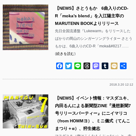
【NEWS】さとうもか 6曲入りのCD-
R「moka’s blend」を入江陽主宰の
MARUTENN BOOKよりリリース
先日全国流通盤『Lukewarm』をリリースした
ばかりの岡山のシンガーソングライター さとう
もかは、6曲入りのCD-R「moka&#8217……
(
続きを読む
)
Facebook
Twitter
Line
Threads
Mastodon
Tumblr
Mixi
共
有
2018.3.20 12:12
【NEWS】イベント情報：マスダユキ、
内田るんによる新聞型ZINE『漫想新聞7
号リリースパーティー』にニイマリコ
（from HOMMヨ）、ミニ儀式（てんこ
まつり＋α）、狩生健志
マスダユキ（俺はこんなもんじゃない）と、内