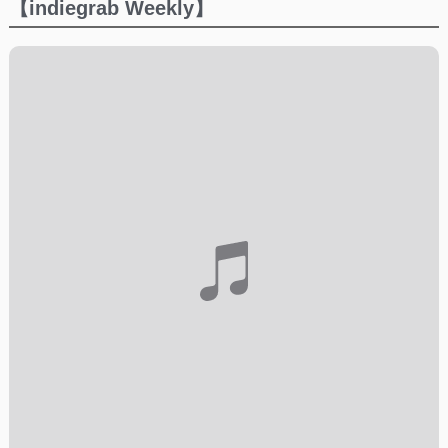
【indiegrab Weekly】