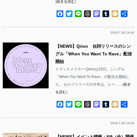
(
続きを読む
)
Facebook
Twitter
Line
Threads
Mastodon
Tumblr
Mixi
共
有
2019.7.28 14:40
【NEWS】Qrion 台詞リリースのシン
グル「When You Want To Rave」配信
開始
トラックメイカー Qrionは26日、シングル
「When You Want To Rave」の配信を開始し
た。 セルフリリースの今作は、レー……(
続き
を読む
)
Facebook
Twitter
Line
Threads
Mastodon
Tumblr
Mixi
共
有
2019.7.28 14:32
【NEWS】イベント情報：8/9（金）開催