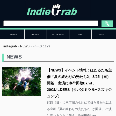
NEWS
REVIEW
INTERVIEW
DIG
P-LIST
indiegrab
»
NEWS
»
ページ 1199
NEWS
【NEWS】イベント情報：ほたるたち主
催『夏の終わりの光たち2』8/25（日）
開催 出演に冷牟田敬band、
20GUILDERS（タバタミツル+スズキジ
ュンゾ）
8/25（日）に八丁堀の七針にてほたるたちによ
る企画『夏の終わりの光たち2』が開催。 出演
はほたるたちに加え、冷牟田敬band、