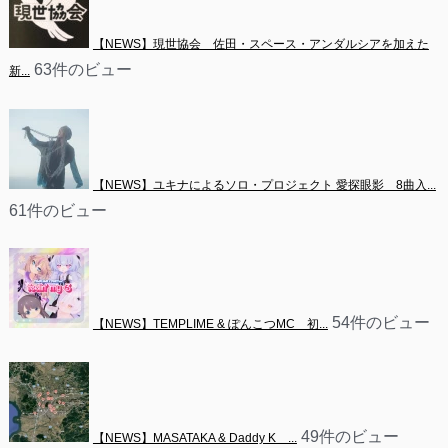
【NEWS】現世協会　佐田・スペース・アンダルシアを加えた
63件のビュー
新...
【NEWS】ユキナによるソロ・プロジェクト 愛探眼影　8曲入...
61件のビュー
54件のビュー
【NEWS】TEMPLIME & ぽんこつMC　初...
49件のビュー
【NEWS】MASATAKA & Daddy K　...