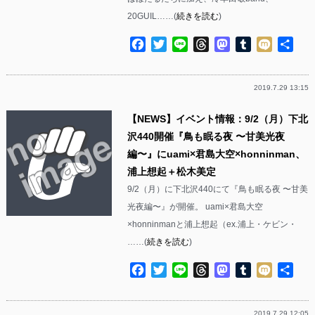
20GUIL……(
続きを読む
)
Facebook
Twitter
Line
Threads
Mastodon
Tumblr
Mixi
共
有
2019.7.29 13:15
【NEWS】イベント情報：9/2（月）下北
沢440開催『鳥も眠る夜 〜甘美光夜
編〜』にuami×君島大空×honninman、
浦上想起＋松木美定
9/2（月）に下北沢440にて『鳥も眠る夜 〜甘美
光夜編〜』が開催。 uami×君島大空
×honninmanと浦上想起（ex.浦上・ケビン・
……(
続きを読む
)
Facebook
Twitter
Line
Threads
Mastodon
Tumblr
Mixi
共
有
2019.7.29 12:05