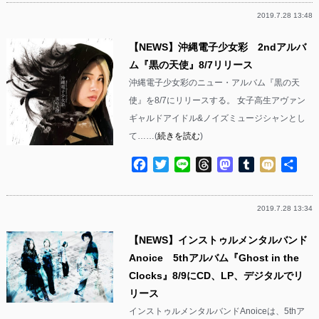
2019.7.28 13:48
【NEWS】沖縄電子少女彩 2ndアルバ
ム『黒の天使』8/7リリース
沖縄電子少女彩のニュー・アルバム『黒の天
使』を8/7にリリースする。 女子高生アヴァン
ギャルドアイドル&ノイズミュージシャンとし
て……(
続きを読む
)
Facebook
Twitter
Line
Threads
Mastodon
Tumblr
Mixi
共
有
2019.7.28 13:34
【NEWS】インストゥルメンタルバンド
Anoice 5thアルバム『Ghost in the
Clocks』8/9にCD、LP、デジタルでリ
リース
インストゥルメンタルバンドAnoiceは、5thア