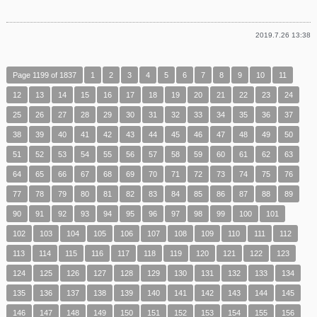
有
2019.7.26 13:38
Page 1199 of 1837
1
2
3
4
5
6
7
8
9
10
11
12
13
14
15
16
17
18
19
20
21
22
23
24
25
26
27
28
29
30
31
32
33
34
35
36
37
38
39
40
41
42
43
44
45
46
47
48
49
50
51
52
53
54
55
56
57
58
59
60
61
62
63
64
65
66
67
68
69
70
71
72
73
74
75
76
77
78
79
80
81
82
83
84
85
86
87
88
89
90
91
92
93
94
95
96
97
98
99
100
101
102
103
104
105
106
107
108
109
110
111
112
113
114
115
116
117
118
119
120
121
122
123
124
125
126
127
128
129
130
131
132
133
134
135
136
137
138
139
140
141
142
143
144
145
146
147
148
149
150
151
152
153
154
155
156