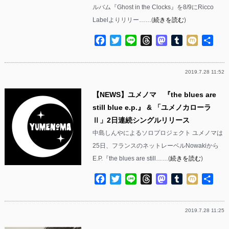
ルバム『Ghost in the Clocks』を8/9にRicco
Labelよりリリー……(
続きを読む
)
Facebook
Twitter
Line
Threads
Mastodon
Tumblr
Mixi
共
有
2019.7.28 11:52
【NEWS】ユメノマ 『the blues are
still blue e.p.』 & 「ユメノカローラ
Ⅱ」2日連続シングルリリース
中島しんやによるソロプロジェクト ユメノマは
25日、フランスのネットレーベルNowakiから
E.P.『the blues are still……(
続きを読む
)
Facebook
Twitter
Line
Threads
Mastodon
Tumblr
Mixi
共
有
2019.7.28 11:25