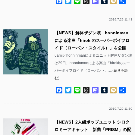
Facebook
Twitter
Line
Threads
Mastodon
Tumblr
Mixi
共
有
2019.7.29 11:43
【NEWS】解体ザダン壊 honninman
による楽曲「hirokiのスーパーポイフロ
イド（ローパン・スタイル）」を公開
uamiとhonninmanによるユニット解体ザダン壊
は29日、honninmanによる楽曲「hirokiのスー
パーポイフロイド（ローパン・……(
続きを読
む
)
Facebook
Twitter
Line
Threads
Mastodon
Tumblr
Mixi
共
有
2019.7.29 11:30
【NEWS】2人組ポップユニット シロク
ロミーアキャット 新曲「PRISM」の配