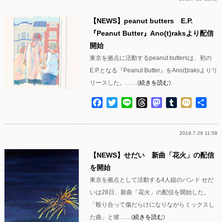
【NEWS】peanut butters E.P.
『Peanut Butter』Ano(t)raksより配信
開始
東京を拠点に活動するpeanut buttersは、初の
E.P.となる『Peanut Butter』をAno(t)raksよりリ
リースした。……(
続きを読む
)
Facebook
Twitter
Line
Threads
Mastodon
Tumblr
Mixi
共
有
2019.7.29 11:58
【NEWS】せだい 新曲「花火」の配信
を開始
東京を拠点として活動する4人組のバンド せだ
いは28日、新曲「花火」の配信を開始した。
「殴り合って傷だらけになりながらミックスし
た曲」と彼……(
続きを読む
)