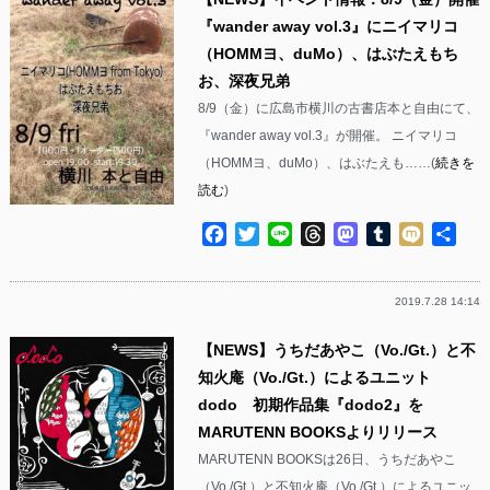
『wander away vol.3』にニイマリコ
（HOMMヨ、duMo）、はぶたえもち
お、深夜兄弟
8/9（金）に広島市横川の古書店本と自由にて、
『wander away vol.3』が開催。 ニイマリコ
（HOMMヨ、duMo）、はぶたえも……(
続きを
読む
)
Facebook
Twitter
Line
Threads
Mastodon
Tumblr
Mixi
共
有
2019.7.28 14:14
【NEWS】うちだあやこ（Vo./Gt.）と不
知火庵（Vo./Gt.）によるユニット
dodo 初期作品集『dodo2』を
MARUTENN BOOKSよりリリース
MARUTENN BOOKSは26日、うちだあやこ
（Vo./Gt.）と不知火庵（Vo./Gt.）によるユニッ