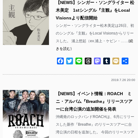
【NEWS】シンガー・ソングライター 松
木美定 1stシングル『主観』をLocal
Visionsより配信開始
シンガー・ソングライター松木美定は26日、初
のシングル『主観』をLocal Visionsからリリー
スした。 浦上想起（ex.浦上・ケビン・……(
続
きを読む
)
Facebook
Twitter
Line
Threads
Mastodon
Tumblr
Mixi
共
有
2019.7.26 20:00
【NEWS】イベント情報：ROACH ミ
ニ・アルバム『Breathe』リリースツア
ーに台湾公演の追加開催を発表
沖縄発のロックバンドROACHは、6月にリリー
スした新作『Breathe』のリリースツアーに台
湾公演の日程を追加した。 今回のリリースツア