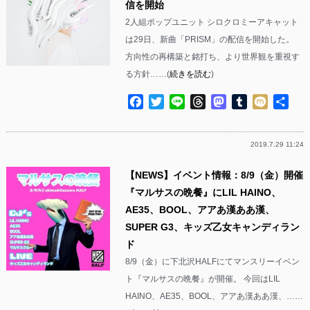
信を開始
2人組ポップユニット シロクロミーアキャット
は29日、新曲「PRISM」の配信を開始した。
方向性の再構築と銘打ち、より世界観を重視す
る方針……(
続きを読む
)
Facebook
Twitter
Line
Threads
Mastodon
Tumblr
Mixi
共
有
2019.7.29 11:24
【NEWS】イベント情報：8/9（金）開催
『マルサスの晩餐』にLIL HAINO、
AE35、BOOL、アアあ漢ああ漢、
SUPER G3、キッズ乙女キャンディラン
ド
8/9（金）に下北沢HALFにてマンスリーイベン
ト『マルサスの晩餐』が開催。 今回はLIL
HAINO、AE35、BOOL、アアあ漢ああ漢、……