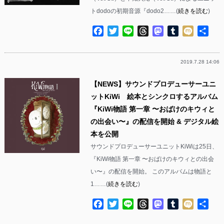
トdodoの初期音源『dodo2……(
続きを読む
)
Facebook
Twitter
Line
Threads
Mastodon
Tumblr
Mixi
共
有
2019.7.28 14:06
【NEWS】サウンドプロデューサーユニ
ットKiWi 絵本とシンクロするアルバム
『KiWi物語 第一章 〜おばけのキウィと
の出会い〜』の配信を開始 & デジタル絵
本を公開
サウンドプロデューサーユニットKiWiは25日、
『KiWi物語 第一章 〜おばけのキウィとの出会
い〜』の配信を開始。 このアルバムは物語と
1……(
続きを読む
)
Facebook
Twitter
Line
Threads
Mastodon
Tumblr
Mixi
共
有