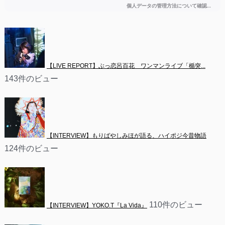
【LIVE REPORT】ぶっ恋呂百花　ワンマンライブ「楯突...
143件のビュー
【INTERVIEW】もりばやしみほが語る、ハイポジ今昔物語
124件のビュー
110件のビュー
【INTERVIEW】YOKO.T『La Vida』