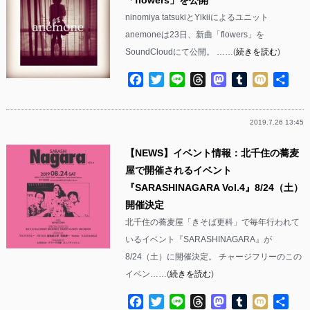
ninomiya tatsukiとYikiiによるユニット
anemoneは23日、新曲「flowers」を
SoundCloudにて公開。 ……(
続きを読む
)
Facebook
Twitter
Line
Threads
Mastodon
Tumblr
Mixi
共
有
2019.7.26 13:45
【NEWS】イベント情報：北千住の蕎麦
屋で開催されるイベント
『SARASHINAGARA Vol.4』8/24（土）
開催決定
北千住の蕎麦屋「きそば更科」で毎年行われて
いるイベント『SARASHINAGARA』が
8/24（土）に開催決定。 チャージフリーのこの
イベン……(
続きを読む
)
Facebook
Twitter
Line
Threads
Mastodon
Tumblr
Mixi
共