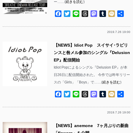
ー……(
続きを読む
)
Facebook
Twitter
Line
Threads
Mastodon
Tumblr
Mixi
共
有
2019.7.26 19:00
【NEWS】Idiot Pop スイサイ･ラビリ
ンスと咎メル参加のシングル『Delusion
EP』配信開始
Idiot Popによるシングル『Delusion EP』が本
日26日に配信開始された。 今作では昨年リリー
スの「Girls」「Boys」で……(
続きを読む
)
Facebook
Twitter
Line
Threads
Mastodon
Tumblr
Mixi
共
有
2019.7.26 19:00
【NEWS】anemone 7ヶ月ぶりの新曲
「flowers」を公開