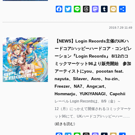
Facebook
Twitter
Line
Threads
Mastodon
Tumblr
Mixi
共
有
2019.7.29 11:49
【NEWS】Login Records主催のUKハ
ードコア/ハッピーハードコア・コンピレ
ーション『Login Records』 8/12のコ
ミックマーケット96より販売開始 参加
アーティストにyou、pocotan feat.
nayuta、Silaver、Acro、hu-zin、
Freezer、NA7、Ange;art、
Hommarju、YUKIYANAGI、Capchii
レーベル Login Recordsは、8/9（金）～
12（月）にっかえて開催されるコミックマーケ
ット96にて、UKハードコア/ハッピーハー……
(
続きを読む
)