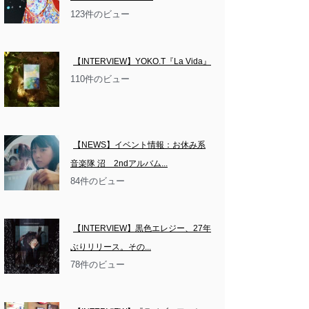
123件のビュー
【INTERVIEW】YOKO.T『La Vida』
110件のビュー
【NEWS】イベント情報：お休み系
音楽隊 沼　2ndアルバム...
84件のビュー
【INTERVIEW】黒色エレジー、27年
ぶりリリース。その...
78件のビュー