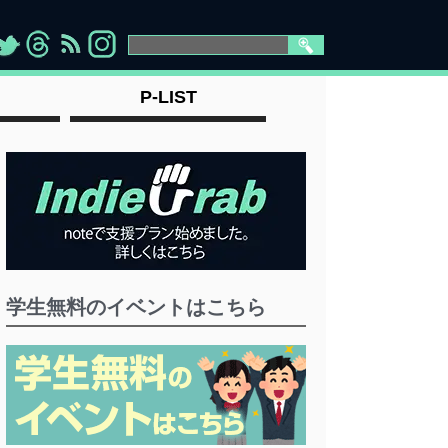
>
">
">
" >
P-LIST
学生無料のイベントはこちら