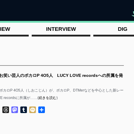
"
IEW
INTERVIEW
DIG
お笑い芸人のボカロP 4O5人 LUCY LOVE recordsへの所属を発
ボカロP 4O5人（しおこじん）が、ボカロP、DTMerなどを中心とした新レー
VE recordsに所属が……(
続きを読む
)
ok
ter
Line
Threads
Mastodon
Tumblr
Mixi
共
有