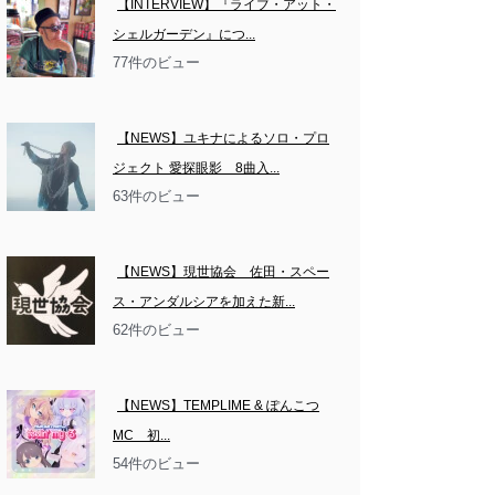
【INTERVIEW】『ライブ・アット・
シェルガーデン』につ...
77件のビュー
【NEWS】ユキナによるソロ・プロ
ジェクト 愛探眼影　8曲入...
63件のビュー
【NEWS】現世協会　佐田・スペー
ス・アンダルシアを加えた新...
62件のビュー
【NEWS】TEMPLIME & ぽんこつ
MC　初...
54件のビュー