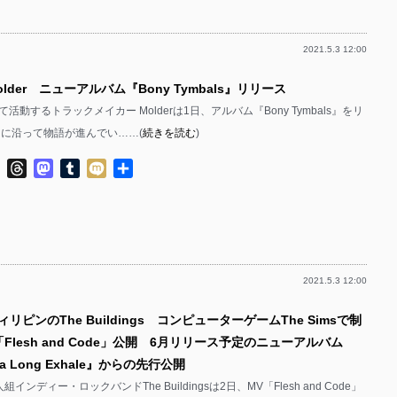
2021.5.3 12:00
older ニューアルバム『Bony Tymbals』リリース
活動するトラックメイカー Molderは1日、アルバム『Bony Tymbals』をリ
川に沿って物語が進んでい……(
続きを読む
)
ok
ter
Line
Threads
Mastodon
Tumblr
Mixi
共
有
2021.5.3 12:00
リピンのThe Buildings コンピューターゲームThe Simsで制
Flesh and Code」公開 6月リリース予定のニューアルバム
s a Long Exhale』からの先行公開
インディー・ロックバンドThe Buildingsは2日、MV「Flesh and Code」