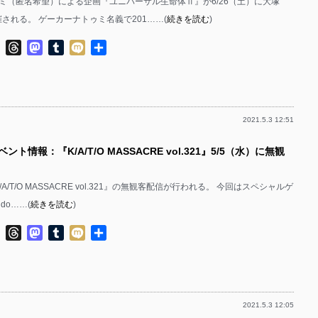
ミ（匿名希望）による企画『ユニバーサル生命体Ⅱ』が6/26（土）に大塚
催される。 ゲーカーナトゥミ名義で201……(
続きを読む
)
ok
ter
Line
Threads
Mastodon
Tumblr
Mixi
共
有
2021.5.3 12:51
ント情報：『K/A/T/O MASSACRE vol.321』5/5（水）に無観
/A/T/O MASSACRE vol.321』の無観客配信が行われる。 今回はスペシャルゲ
ndo……(
続きを読む
)
ok
ter
Line
Threads
Mastodon
Tumblr
Mixi
共
有
2021.5.3 12:05