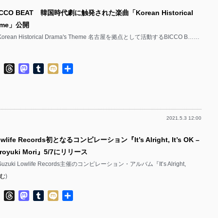
CCO BEAT 韓国時代劇に触発された楽曲「Korean Historical
heme」公開
· Korean Historical Drama's Theme 名古屋を拠点として活動するBICCO B……
ok
ter
Line
Threads
Mastodon
Tumblr
Mixi
共
有
2021.5.3 12:00
life Records初となるコンピレーション『It’s Alright, It’s OK –
Hiroyuki Mori』5/7にリリース
o Suzuki Lowlife Records主催のコンピレーション・アルバム『It’s Alright,
む
)
ok
ter
Line
Threads
Mastodon
Tumblr
Mixi
共
有