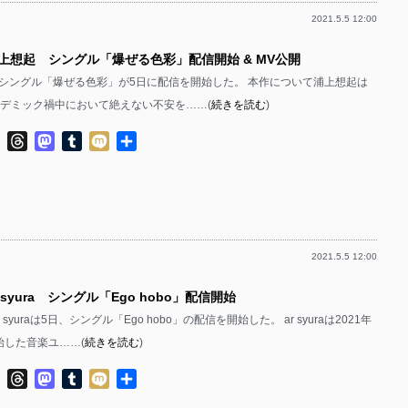
2021.5.5 12:00
浦上想起 シングル「爆ぜる色彩」配信開始 & MV公開
シングル「爆ぜる色彩」が5日に配信を開始した。 本作について浦上想起は
「パンデミック禍中において絶えない不安を……(
続きを読む
)
ok
ter
Line
Threads
Mastodon
Tumblr
Mixi
共
有
2021.5.5 12:00
 syura シングル「Ego hobo」配信開始
 syuraは5日、シングル「Ego hobo」の配信を開始した。 ar syuraは2021年
始した音楽ユ……(
続きを読む
)
ok
ter
Line
Threads
Mastodon
Tumblr
Mixi
共
有