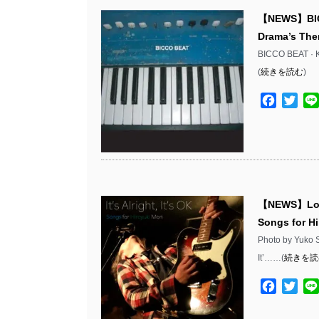
【NEWS】BI
Drama’s T
BICCO BEAT 
(
続きを読む
)
Facebo
Twit
【NEWS】Low
Songs for 
Photo by Yuk
It’……(
続きを読
Facebo
Twit