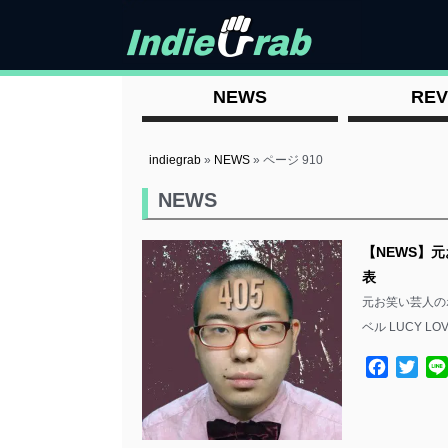
NEWS
REV
indiegrab
»
NEWS
»
ページ 910
NEWS
【NEWS】元
表
元お笑い芸人の
ベル LUCY LO
Facebo
Twit