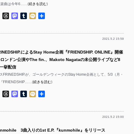
楽曲は今年6……(
続きを読む
)
ok
ter
Line
Threads
Mastodon
Tumblr
Mixi
共
有
2021.5.2 15:59
NEDSHIP.によるStay Home企画『FRIENDSHIP. ONLINE』開催
ロンドン公演やThe fin.、Makoto Nagataの未公開ライブなど8
一挙配信
FRINEDSHIP.が、ゴールデンウィークのStay Home企画として、5/3（月・
RIENDSHIP……(
続きを読む
)
ok
ter
Line
Threads
Mastodon
Tumblr
Mixi
共
有
2021.5.2 15:00
nmohile 3曲入りの1st E.P.『kunmohile』をリリース