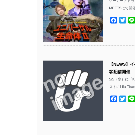
ゲーカーナトゥ
MEETSにて開
Facebo
Twit
【NEWS】イベ
客配信開催
5/5（水）に『K
ストにLila Tira
Facebo
Twit