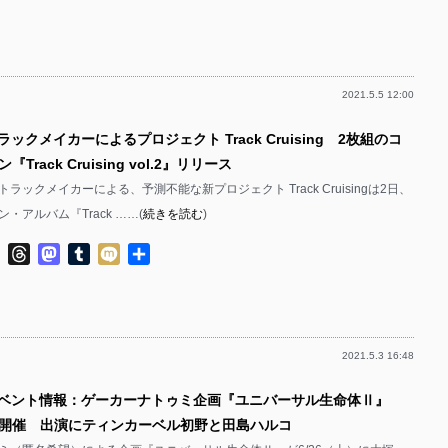
2021.5.5 12:00
ラックメイカーによるプロジェクト Track Cruising 2枚組のコ
Track Cruising vol.2』リリース
ラックメイカーによる、予測不能な新プロジェクト Track Cruisingは2日、
・アルバム『Track ……(
続きを読む
)
ok
ter
Line
Threads
Mastodon
Tumblr
Mixi
共
有
2021.5.3 16:48
イベント情報：ゲーカーナトゥミ企画『ユニバーサル生命体Ⅱ』
）に開催 出演にティンカーベル初野と田島ハルコ