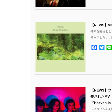
【NEWS】M
神戸を拠点として
リースした。 
Facebo
Twit
【NEWS】フィ
作されたMV「
『Heaven i
フィリピンの4人組