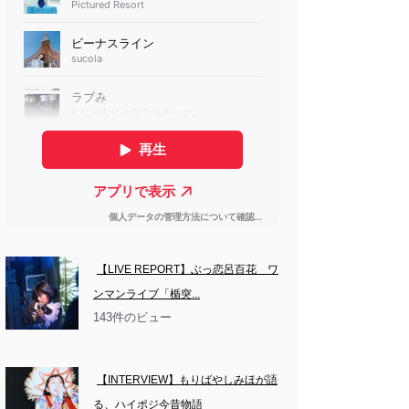
【LIVE REPORT】ぶっ恋呂百花　ワ
ンマンライブ「楯突...
143件のビュー
【INTERVIEW】もりばやしみほが語
る、ハイポジ今昔物語