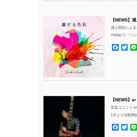
【NEWS】
浦上想起による
TWitterで
Facebo
Twit
【NEWS】ar
音楽ユニット ar
1月より活動開
Facebo
Twit