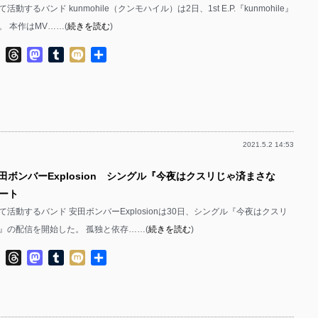
動するバンド kunmohile（クンモハイル）は2日、1st E.P.『kunmohile』
 本作はMV……(
続きを読む
)
ok
ter
Line
Threads
Mastodon
Tumblr
Mixi
共
有
2021.5.2 14:53
田ボンバーExplosion シングル『今夜はクスリじゃ済まさな
ート
活動するバンド 安田ボンバーExplosionは30日、シングル『今夜はクスリ
』の配信を開始した。 孤独と依存……(
続きを読む
)
ok
ter
Line
Threads
Mastodon
Tumblr
Mixi
共
有