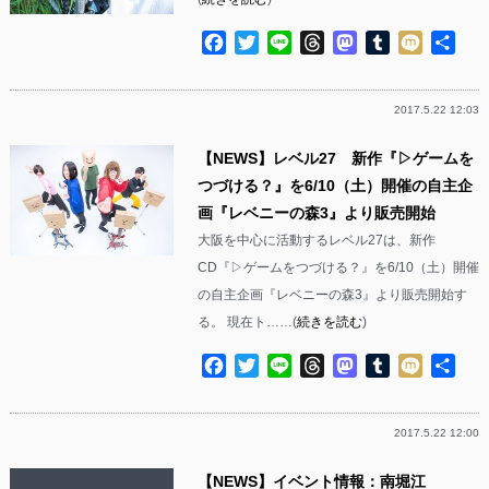
Facebook
Twitter
Line
Threads
Mastodon
Tumblr
Mixi
共
有
2017.5.22 12:03
【NEWS】レベル27 新作『▷ゲームを
つづける？』を6/10（土）開催の自主企
画『レベニーの森3』より販売開始
大阪を中心に活動するレベル27は、新作
CD『▷ゲームをつづける？』を6/10（土）開催
の自主企画『レベニーの森3』より販売開始す
る。 現在ト……(
続きを読む
)
Facebook
Twitter
Line
Threads
Mastodon
Tumblr
Mixi
共
有
2017.5.22 12:00
【NEWS】イベント情報：南堀江