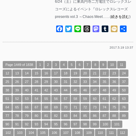
6/24（土）に東高円寺二万電圧でロレックスレ
コーズによるイベント『ロレックスレコーズ
presents vol.3 ～Chaos Meet……(
続きを読む
)
Facebook
Twitter
Line
Threads
Mastodon
Tumblr
Mixi
共
有
2017.5.19 13:37
Page 1449 of 1838
1
2
3
4
5
6
7
8
9
10
11
12
13
14
15
16
17
18
19
20
21
22
23
24
25
26
27
28
29
30
31
32
33
34
35
36
37
38
39
40
41
42
43
44
45
46
47
48
49
50
51
52
53
54
55
56
57
58
59
60
61
62
63
64
65
66
67
68
69
70
71
72
73
74
75
76
77
78
79
80
81
82
83
84
85
86
87
88
89
90
91
92
93
94
95
96
97
98
99
100
101
102
103
104
105
106
107
108
109
110
111
112