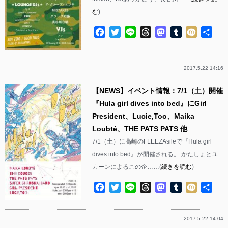
む
)
Facebook
Twitter
Line
Threads
Mastodon
Tumblr
Mixi
共
有
2017.5.22 14:16
【NEWS】イベント情報：7/1（土）開催
『Hula girl dives into bed』にGirl
President、Lucie,Too、Maika
Loubté、THE PATS PATS 他
7/1（土）に高崎のFLEEZAsileで『Hula girl
dives into bed』が開催される。 かたしょとユ
カーンによるこの企……(
続きを読む
)
Facebook
Twitter
Line
Threads
Mastodon
Tumblr
Mixi
共
有
2017.5.22 14:04