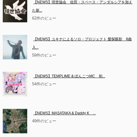
【NEWS】現世協会　佐田・スペース・アンダルシアを加え
た新...
62件のビュー
【NEWS】ユキナによるソロ・プロジェクト 愛探眼影　8曲
入...
59件のビュー
【NEWS】TEMPLIME & ぽんこつMC　初...
54件のビュー
【NEWS】MASATAKA & Daddy K　...
49件のビュー