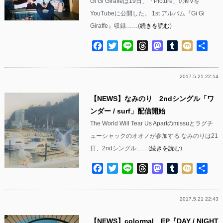
Gi Gi Giraffeは19日、「Picture」のMVを
YouTubeに公開した。 1st アルバム『Gi Gi
Giraffe』収録……(
続きを読む
)
Facebook
Twitter
Line
Threads
Mastodon
Tumblr
Mixi
共
有
2017.5.21 22:54
【NEWS】なみのり 2ndシングル「ワ
ンダー / surf」配信開始
The World Will Tear Us Apartのmissuとラグチ
ューシャックのオオノが参加する なみのりは21
日、2ndシングル……(
続きを読む
)
Facebook
Twitter
Line
Threads
Mastodon
Tumblr
Mixi
共
有
2017.5.21 22:43
【NEWS】colormal EP『DAY / NIGHT