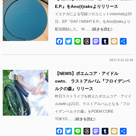
E.P.』をAno(t)raksよりリリース
イエナガによる宅録ソロユニットcolormalは20
日、EP『DAY / NIGHT E.P.』をAno(t)raksより
配信開始した。 M……(
続きを読む
)
Facebook
Twitter
Line
Threads
Mastodon
Tumblr
Mixi
共
有
2017.5.21 22:26
【NEWS】ポエムコア・アイドル
owtn. ラストアルバム『フロイデンベ
ルクの森』リリース
昨日ラストライブを終えたポエムコア・アイド
ルowtn.は21日、ラストアルバムとなる『フロ
イデンベルクの森』をPOEM CORE
TOKYO……(
続きを読む
)
Facebook
Twitter
Line
Threads
Mastodon
Tumblr
Mixi
共