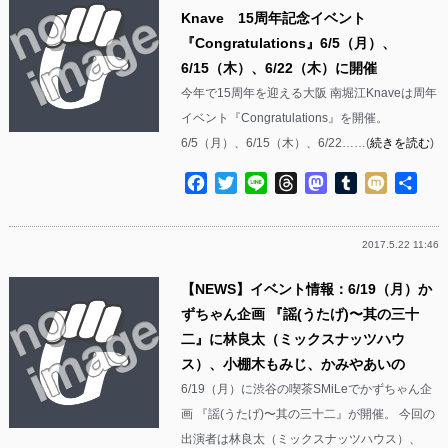
Knave 15周年記念イベント
『Congratulations』6/5（月）、
6/15（木）、6/22（木）に開催
今年で15周年を迎える大阪 南堀江Knaveは周年
イベント『Congratulations』を開催。
6/5（月）、6/15（木）、6/22……(
続きを読む
)
Facebook
Twitter
Line
Threads
Mastodon
Tumblr
Mixi
共
有
2017.5.22 11:46
【NEWS】イベント情報：6/19（月）か
ずちゃん企画 『謡(うたげ)〜其の三十
二』に林良太（ミックスナッツハウ
ス）、小棚木もみじ、かみやあいの
6/19（月）に渋谷の喫茶SMiLeでかずちゃん企
画 『謡(うたげ)〜其の三十二』が開催。 今回の
出演者は林良太（ミックスナッツハウス）、