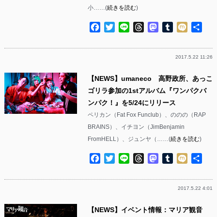
小……(
続きを読む
)
Facebook
Twitter
Line
Threads
Mastodon
Tumblr
Mixi
共
有
2017.5.22 11:26
【NEWS】umaneco 高野政所、あっこ
ゴリラ参加の1stアルバム『ワンパクバ
ンパク！』を5/24にリリース
ペリカン（Fat Fox Funclub）、ののの（RAP
BRAINS）、イチヨン（JimBenjamin
FromHELL）、ジュンヤ（……(
続きを読む
)
Facebook
Twitter
Line
Threads
Mastodon
Tumblr
Mixi
共
有
2017.5.22 4:01
【NEWS】イベント情報：マリア観音