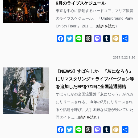
6月のライブスケジュール
東京を中心に活動するハードコア、マリア観音
のライブスケジュール。 『Underground Party
On 5th Floor 』 201……(
続きを読む
)
Facebook
Twitter
Line
Threads
Mastodon
Tumblr
Mixi
共
有
2017.5.22 3:26
【NEWS】すばらしか 『灰になろう』
にリマスタリング + ライブバージョン等
を追加したEPを7/19に全国流通開始
すばらしかの全国流通盤『灰になろう』が7/19
にリリースされる。 今年の2月にリリースされ
るや話題を呼び、入手困難な状態が続いていた
同タイト……(
続きを読む
)
Facebook
Twitter
Line
Threads
Mastodon
Tumblr
Mixi
共
有