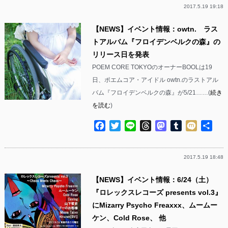
2017.5.19 19:18
【NEWS】イベント情報：owtn. ラス
トアルバム『フロイデンベルクの森』の
リリース日を発表
POEM CORE TOKYOのオーナーBOOLは19
日、ポエムコア・アイドル owtn.のラストアル
バム『フロイデンベルクの森』が5/21……(
続き
を読む
)
Facebook
Twitter
Line
Threads
Mastodon
Tumblr
Mixi
共
有
2017.5.19 18:48
【NEWS】イベント情報：6/24（土）
『ロレックスレコーズ presents vol.3』
にMizarry Psycho Freaxxx、ムームー
ケン、Cold Rose、 他