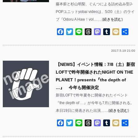
藤本薪と杉山明梨、ぐんつによる詰め込み型J-
POPユニットyobai videoは、5/20（土）のライ
ブ『Odoru A Haw！vol.……(
続きを読む
)
Facebook
Twitter
Line
Threads
Mastodon
Tumblr
Mixi
共
有
2017.5.19 21:00
【NEWS】イベント情報：7/8（土）新宿
LOFTで昨年開催されたNIGHT ON THE
PLANET！presents『the depth of
…』 今年も開催決定
新宿LOFTで昨年夏冬に開催されたイベント
『the depth of …』が今年も7月に開催される。
本日19日に発表された出演……(
続きを読む
)
Facebook
Twitter
Line
Threads
Mastodon
Tumblr
Mixi
共
有