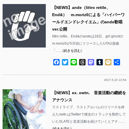
【NEWS】ande（littro rettle、
End&） m.moriz0による「ハイパーワ
ールドエンドレクイエム」のande歌唱
ver.公開
littro rettle、End&のandeは18日、girl ghostの
m.moriz0が5月頭にリリースしたUTAU楽曲
「……(
続きを読む
)
Facebook
Twitter
Line
Threads
Mastodon
Tumblr
Mixi
共
有
2017.5.22 13:54
【NEWS】ex. owtn. 音楽活動の継続を
アナウンス
ラストライブ、ラストアルバムのリリースを終
えたowtn.はTwitterで彼女のトラックを制作して
いたSLATEと音楽活動を続けていくとアナ……
(
続きを読む
)