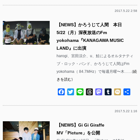
2017.5.22 2:58
【NEWS】かろうじて人間 本日
5/22（月）深夜放送のFm
yokohama『KANAGAWA MUSIC
LAND』に出演
harogi、宮田涼介、u、鮭によるオルタナティ
ブ・ロック・バンド、かろうじて人間はFm
yokohama（ 84.7MHz）で毎週月曜〜木……(
続
きを読む
)
Facebook
Twitter
Line
Threads
Mastodon
Tumblr
Mixi
共
有
2017.5.22 1:16
【NEWS】Gi Gi Giraffe
MV「Picture」を公開