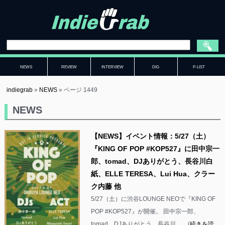
NEWS
REVIEW
INTERVIEW
DIG
P-LIST
indiegrab
»
NEWS
»
ページ 1449
NEWS
【NEWS】イベント情報：5/27（土）
『KING OF POP #KOP527』に田中宗一
郎、tomad、DJありがとう、長谷川白
紙、ELLE TERESA、Lui Hua、クラー
ク内藤 他
5/27（土）に渋谷LOUNGE NEOで『KING OF
POP #KOP527』が開催。 田中宗一郎、
tomad、DJありがとう、長谷川……(
続きを読