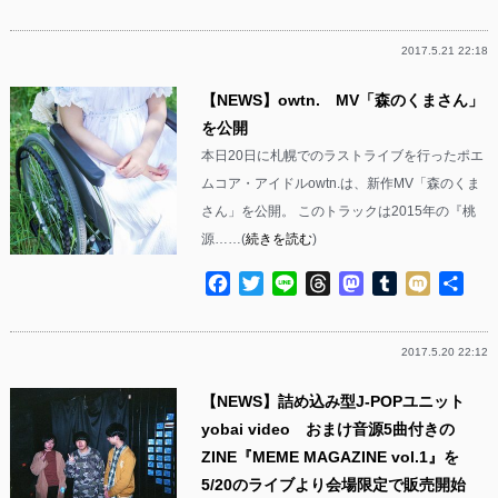
有
2017.5.21 22:18
【NEWS】owtn. MV「森のくまさん」
を公開
本日20日に札幌でのラストライブを行ったポエ
ムコア・アイドルowtn.は、新作MV「森のくま
さん」を公開。 このトラックは2015年の『桃
源……(
続きを読む
)
Facebook
Twitter
Line
Threads
Mastodon
Tumblr
Mixi
共
有
2017.5.20 22:12
【NEWS】詰め込み型J-POPユニット
yobai video おまけ音源5曲付きの
ZINE『MEME MAGAZINE vol.1』を
5/20のライブより会場限定で販売開始