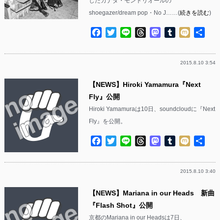
したカナダ・モントリオールの
shoegazer/dream pop・No J……(
続きを読む
)
Facebook
Twitter
Line
Threads
Mastodon
Tumblr
Mixi
共
有
2015.8.10 3:54
【NEWS】Hiroki Yamamura『Next
Fly』公開
Hiroki Yamamuraは10日、soundcloudに『Next
Fly』を公開。
Facebook
Twitter
Line
Threads
Mastodon
Tumblr
Mixi
共
有
2015.8.10 3:40
【NEWS】Mariana in our Heads 新曲
『Flash Shot』公開
京都のMariana in our Headsは7日、