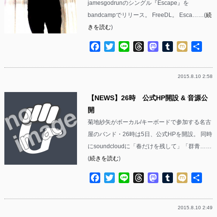
jamesgodrunのシングル『Escape』を
bandcampでリリース。 FreeDL。 Esca……(
続
きを読む
)
Facebook
Twitter
Line
Threads
Mastodon
Tumblr
Mixi
共
有
2015.8.10 2:58
【NEWS】26時 公式HP開設 & 音源公
開
菊地紗矢がボーカル/キーボードで参加する名古
屋のバンド・26時は5日、公式HPを開設。 同時
にsoundcloudに「春だけを残して」「群青……
(
続きを読む
)
Facebook
Twitter
Line
Threads
Mastodon
Tumblr
Mixi
共
有
2015.8.10 2:49