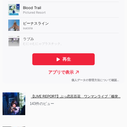
【LIVE REPORT】ぶっ恋呂百花　ワンマンライブ「楯突...
143件のビュー