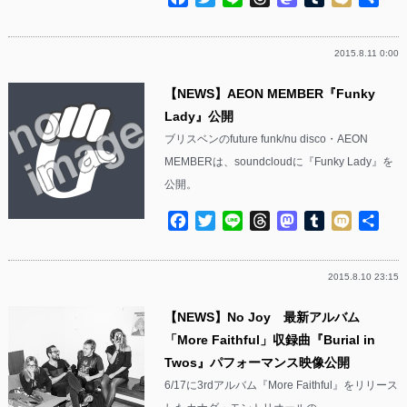
有
2015.8.11 0:00
【NEWS】AEON MEMBER『Funky
Lady』公開
ブリスベンのfuture funk/nu disco・AEON
MEMBERは、soundcloudに『Funky Lady』を
公開。
Facebook
Twitter
Line
Threads
Mastodon
Tumblr
Mixi
共
有
2015.8.10 23:15
【NEWS】No Joy 最新アルバム
「More Faithful」収録曲『Burial in
Twos』パフォーマンス映像公開
6/17に3rdアルバム『More Faithful』をリリース