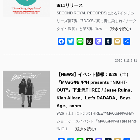
8/11リリース
SECOND ROYAL RECORDSによる7インチシ
リーズ第7弾『7DAYS / 真っ青に染まれ / チーク
タイム温度』と第8弾『tow……(
続きを読む
)
Facebook
Twitter
Line
Threads
Mastodon
Tumblr
Mixi
共
有
2015.8.11 2:31
【NEWS】イベント情報：9/26（土）
『M/A/G/N/I/P/H presents “NIGHT-
OUT”』下北沢THREE / Jesse Ruins、
Klan Aileen、Let’s DADADA、Boys
Age、sanm
9/26（土）に下北沢THREEでM/A/G/N/I/P/Hの
ショーケースイベント『M/A/G/N/I/P/H presents
“NIGH……(
続きを読む
)