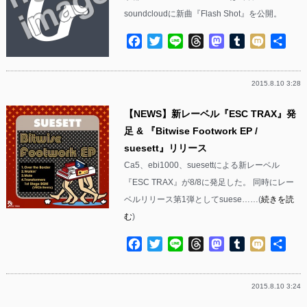
soundcloudに新曲『Flash Shot』を公開。
Facebook
Twitter
Line
Threads
Mastodon
Tumblr
Mixi
共
有
2015.8.10 3:28
【NEWS】新レーベル『ESC TRAX』発
足 & 『Bitwise Footwork EP /
suesett』リリース
Ca5、ebi1000、suesettによる新レーベル
『ESC TRAX』が8/8に発足した。 同時にレー
ベルリリース第1弾としてsuese……(
続きを読
む
)
Facebook
Twitter
Line
Threads
Mastodon
Tumblr
Mixi
共
有
2015.8.10 3:24