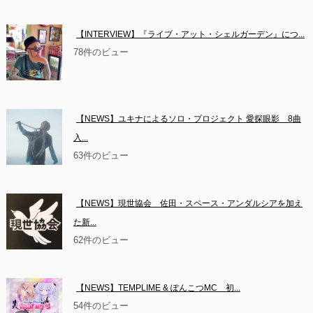
【INTERVIEW】『ライブ・アット・シェルガーデン』につ...
78件のビュー
【NEWS】ユキナによるソロ・プロジェクト 愛探眼影　8曲
入...
63件のビュー
【NEWS】現世協会　佐田・スペース・アンダルシアを加え
た新...
62件のビュー
【NEWS】TEMPLIME & ぽんこつMC　初...
54件のビュー