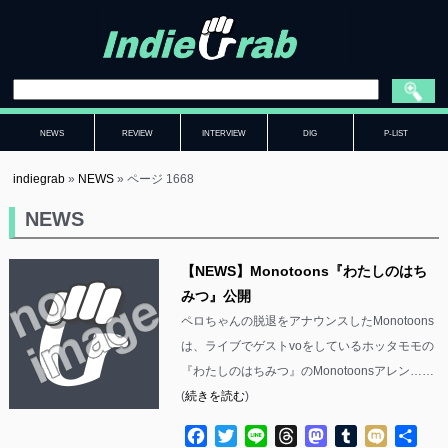
NEWS
REVIEW
INTERVIEW
DIG
P-LIST
indiegrab
»
NEWS
»
ページ 1668
NEWS
【NEWS】Monotoons『わたしのはち
みつ』公開
ペロちゃんの脱退をアナウンスしたMonotoons
は、ライブでゲストvoをしているホッタモモの
『わたしのはちみつ』のMonotoonsアレン……
(
続きを読む
)
Facebook
Twitter
Line
Threads
Mastodon
Tumblr
Mixi
共