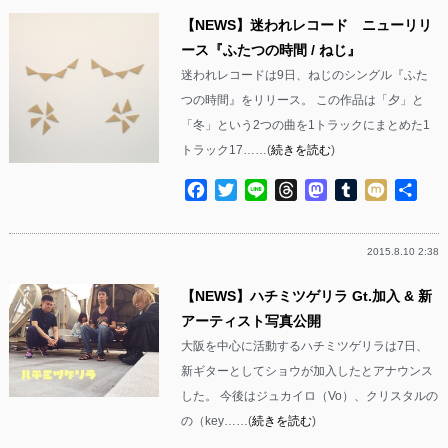
【NEWS】迷われレコード ニューリリ
ース『ふたつの時間 / ねじ』
迷われレコードは9日、ねじのシングル『ふた
つの時間』をリリース。 この作品は「夕」と
「冬」という2つの曲を1トラックにまとめた1
トラック17……(
続きを読む
)
Facebook
Twitter
Line
Threads
Mastodon
Tumblr
Mixi
共
有
2015.8.10 2:38
【NEWS】ハチミツゲリラ Gt.加入 & 新
アーティスト写真公開
大阪を中心に活動するハチミツゲリラは7日、
新ギターとしてショウが加入したとアナウンス
した。 今後はジュカイロ（Vo）、クリスタルの
の（key……(
続きを読む
)