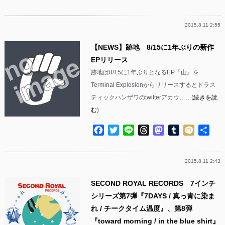
有
2015.8.11 2:55
【NEWS】跡地 8/15に1年ぶりの新作
EPリリース
跡地は8/15に1年ぶりとなるEP『山』を
Terminal Explosionからリリースするとドラス
ティックハンザワのtwitterアカウ……(
続きを読
む
)
Facebook
Twitter
Line
Threads
Mastodon
Tumblr
Mixi
共
有
2015.8.11 2:43
SECOND ROYAL RECORDS 7インチ
シリーズ第7弾『7DAYS / 真っ青に染ま
れ / チークタイム温度』、第8弾
『toward morning / in the blue shirt』