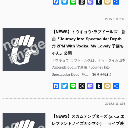
Facebook
Twitter
Line
Threads
Mastodon
Tumblr
Mixi
共
有
2015.8.11 2:03
【NEWS】トウキョウ･ラブドールズ 新
曲『Journey Into Spectacular Depth
@ 2PM With Vodka, My Lovely 子猫ち
ゃん』公開
トウキョウ･ラブドールズは、ティータイム山本
のsoundcloud上で新曲『Journey Into
Spectacular Depth @……(
続きを読む
)
Facebook
Twitter
Line
Threads
Mastodon
Tumblr
Mixi
共
有
2015.8.11 1:53
【NEWS】スカムテンプターズ (a.k.a エ
レファントノイズカシマシ） ライブ映