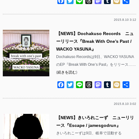
Facebook
Twitter
Line
Threads
Mastodon
Tumblr
Mixi
共
有
2015.8.10 3:12
【NEWS】Dochakuso Records ニュ
ーリリース『Break With One’s Past /
WACKO YASUNA』
Dochakuso Recordsは9日、WACKO YASUNA
のEP『Break With One’s Past』をリリース……
(
続きを読む
)
Facebook
Twitter
Line
Threads
Mastodon
Tumblr
Mixi
共
有
2015.8.10 3:02
【NEWS】きいろれこーず ニューリリ
ース『Escape / jamesgodrun』
きいろれこーずは9日、岐阜で活動する