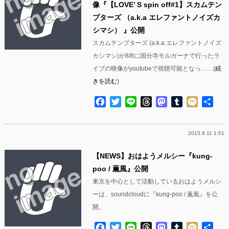
像『【LOVE’ S spin off#1】スカムテン
プターズ （a.k.a エレファントノイズカ
シマシ） 』公開
スカムテンプターズ (a.k.a エレファントノイズ
カシマシ)が8/8に国分寺モルガーナで行ったラ
イブの映像がyoutubeで視聴可能となっ……(
続
きを読む
)
Facebook
Twitter
Line
Threads
Mastodon
Tumblr
Mixi
共
有
2015.8.11 1:51
【NEWS】おはようメルシー『kung-
poo / 薫風』公開
東京を中心として活動しているおはようメルシ
ーは、soundcloudに『kung-poo / 薫風』を公
開。
Facebook
Twitter
Line
Threads
Mastodon
Tumblr
Mixi
共