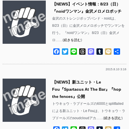
【NEWS】イベント情報：8/23（日）
『noidワンマン』金沢メロメロポッチ
金沢のストレンジポップバンド・noidは、
8/23（日）に金沢メロメロポッチでワンマンを
行う。 『noidワンマン』 8/23（日）金沢メ
ロ……(
続きを読む
)
Facebook
Twitter
Line
Threads
Mastodon
Tumblr
Mixi
共
有
2015.8.10 3:16
【NEWS】新ユニット・Le
Fou『Spartacus At The Bar』『hop
the fences』公開
トウキョウ・ラブドールズの6000とsplitfailed
による新ユニット・Le Fouは、トウキョウ・ラ
ブドールズのsoudcloudアカ……(
続きを読む
)