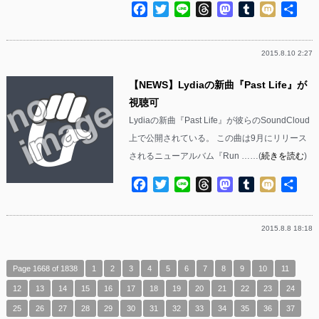
Facebook
Twitter
Line
Threads
Mastodon
Tumblr
Mixi
共
有
2015.8.10 2:27
【NEWS】Lydiaの新曲『Past Life』が
視聴可
Lydiaの新曲『Past Life』が彼らのSoundCloud
上で公開されている。 この曲は9月にリリース
されるニューアルバム『Run ……(
続きを読む
)
Facebook
Twitter
Line
Threads
Mastodon
Tumblr
Mixi
共
有
2015.8.8 18:18
Page 1668 of 1838
1
2
3
4
5
6
7
8
9
10
11
12
13
14
15
16
17
18
19
20
21
22
23
24
25
26
27
28
29
30
31
32
33
34
35
36
37