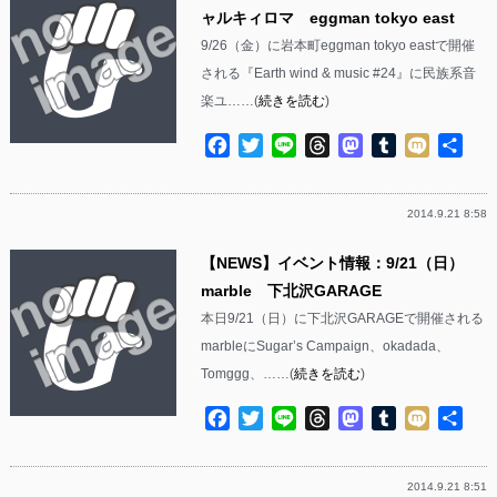
ャルキィロマ eggman tokyo east
9/26（金）に岩本町eggman tokyo eastで開催
される『Earth wind & music #24』に民族系音
楽ユ……(
続きを読む
)
Facebook
Twitter
Line
Threads
Mastodon
Tumblr
Mixi
共
有
2014.9.21 8:58
【NEWS】イベント情報：9/21（日）
marble 下北沢GARAGE
本日9/21（日）に下北沢GARAGEで開催される
marbleにSugar’s Campaign、okadada、
Tomggg、……(
続きを読む
)
Facebook
Twitter
Line
Threads
Mastodon
Tumblr
Mixi
共
有
2014.9.21 8:51