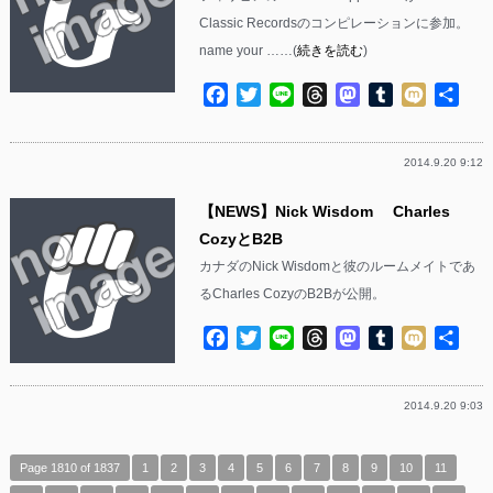
Classic Recordsのコンピレーションに参加。
name your ……(
続きを読む
)
Facebook
Twitter
Line
Threads
Mastodon
Tumblr
Mixi
共
有
2014.9.20 9:12
【NEWS】Nick Wisdom Charles
CozyとB2B
カナダのNick Wisdomと彼のルームメイトであ
るCharles CozyのB2Bが公開。
Facebook
Twitter
Line
Threads
Mastodon
Tumblr
Mixi
共
有
2014.9.20 9:03
Page 1810 of 1837
1
2
3
4
5
6
7
8
9
10
11