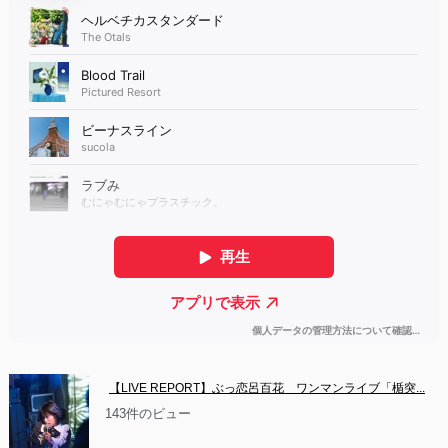
【LIVE REPORT】ぶっ恋呂百花　ワンマンライブ「楯突...
143件のビュー