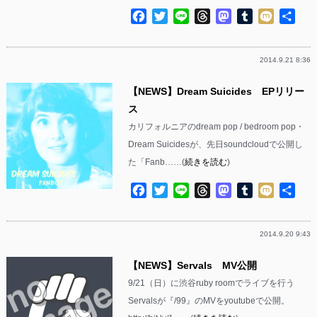
Facebook
Twitter
Line
Threads
Mastodon
Tumblr
Mixi
共
有
2014.9.21 8:36
【NEWS】Dream Suicides EPリリー
ス
カリフォルニアのdream pop / bedroom pop・
Dream Suicidesが、先日soundcloudで公開し
た「Fanb……(
続きを読む
)
Facebook
Twitter
Line
Threads
Mastodon
Tumblr
Mixi
共
有
2014.9.20 9:43
【NEWS】Servals MV公開
9/21（日）に渋谷ruby roomでライブを行う
Servalsが『/99』のMVをyoutubeで公開。