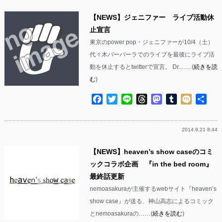
【NEWS】ジェニファー ライブ活動休
止宣言
東京のpower pop・ジェニファーが10/4（土）
代々木バーバーラでのライブを最後にライブ活
動を休止するとtwitterで宣言。 Dr.……(
続きを読
む
)
Facebook
Twitter
Line
Threads
Mastodon
Tumblr
Mixi
共
有
2014.9.21 8:44
【NEWS】heaven’s show caseのコミ
ックコラボ企画 『in the bed room』
最終話更新
nemoasakuraが主催するwebサイト『heaven’s
show case』が送る、神山高志によるコミック
とnemoasakuraの……(
続きを読む
)