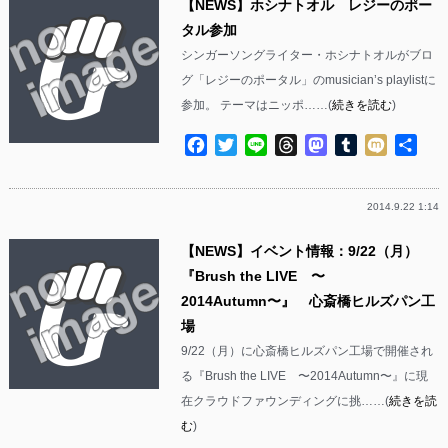
【NEWS】ホシナトオル レジーのポー
タル参加
シンガーソングライター・ホシナトオルがブロ
グ「レジーのポータル」のmusician’s playlistに
参加。 テーマはニッポ……(
続きを読む
)
Facebook
Twitter
Line
Threads
Mastodon
Tumblr
Mixi
共
有
2014.9.22 1:14
【NEWS】イベント情報：9/22（月）
『Brush the LIVE 〜
2014Autumn〜』 心斎橋ヒルズパン工
場
9/22（月）に心斎橋ヒルズパン工場で開催され
る『Brush the LIVE 〜2014Autumn〜』に現
在クラウドファウンディングに挑……(
続きを読
む
)