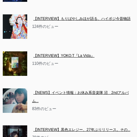
【INTERVIEW】もりばやしみほが語る、ハイポジ今昔物語
124件のビュー
【INTERVIEW】YOKO.T『La Vida』
110件のビュー
【NEWS】イベント情報：お休み系音楽隊 沼　2ndアルバ
ム...
83件のビュー
【INTERVIEW】黒色エレジー、27年ぶりリリース。その...