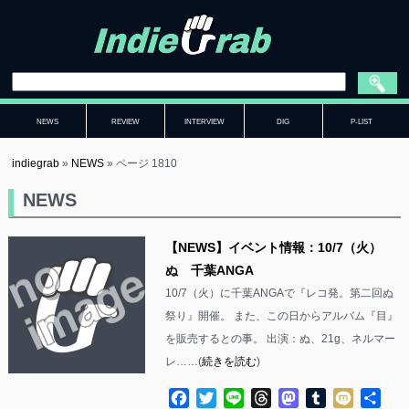
NEWS
REVIEW
INTERVIEW
DIG
P-LIST
indiegrab
»
NEWS
»
ページ 1810
NEWS
【NEWS】イベント情報：10/7（火）
ぬ 千葉ANGA
10/7（火）に千葉ANGAで『レコ発。第二回ぬ
祭り』開催。 また、この日からアルバム『目』
を販売するとの事。 出演：ぬ、21g、ネルマー
レ……(
続きを読む
)
Facebook
Twitter
Line
Threads
Mastodon
Tumblr
Mixi
共