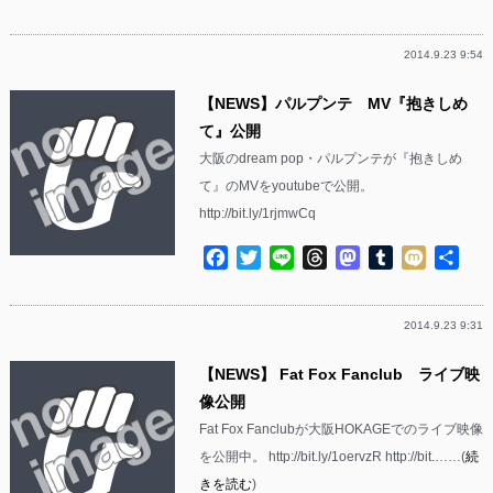
有
2014.9.23 9:54
【NEWS】パルプンテ MV『抱きしめ
て』公開
大阪のdream pop・パルプンテが『抱きしめ
て』のMVをyoutubeで公開。
http://bit.ly/1rjmwCq
Facebook
Twitter
Line
Threads
Mastodon
Tumblr
Mixi
共
有
2014.9.23 9:31
【NEWS】 Fat Fox Fanclub ライブ映
像公開
Fat Fox Fanclubが大阪HOKAGEでのライブ映像
を公開中。 http://bit.ly/1oervzR http://bit.……(
続
きを読む
)