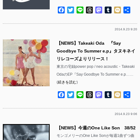
Facebook
Twitter
Line
Threads
Mastodon
Tumblr
Mixi
共
有
2014.9.23 9:20
【NEWS】Takeaki Oda 『Say
Goodbye To Summer e.p』タヌキネイ
リレコーズよりリリース！
東京の宅録power pop / neo acoustic・Takeaki
OdaのEP『Say Goodbye To Summer e.p……
(
続きを読む
)
Facebook
Twitter
Line
Threads
Mastodon
Tumblr
Mixi
共
有
2014.9.23 9:06
【NEWS】今週のOne Like Son 38/52
モンゴメリーのOne Like Sonが毎週1曲ずつ曲