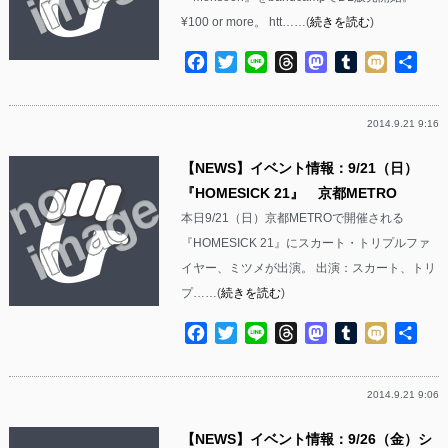
¥100 or more。 htt……(
続きを読む
)
Facebook
Twitter
Line
Threads
Mastodon
Tumblr
Mixi
共
有
2014.9.21 9:16
【NEWS】イベント情報：9/21（日）
『HOMESICK 21』 京都METRO
本日9/21（日）京都METROで開催される
『HOMESICK 21』にスカート・トリプルファ
イヤー、ミツメが出演。 出演：スカート、トリ
プ……(
続きを読む
)
Facebook
Twitter
Line
Threads
Mastodon
Tumblr
Mixi
共
有
2014.9.21 9:06
【NEWS】イベント情報：9/26（金）シ