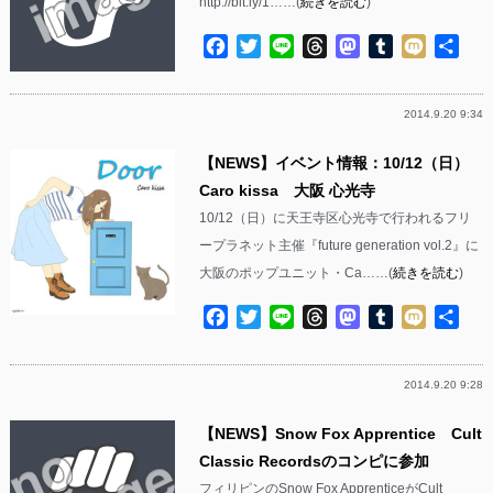
http://bit.ly/1……(
続きを読む
)
Facebook
Twitter
Line
Threads
Mastodon
Tumblr
Mixi
共
有
2014.9.20 9:34
【NEWS】イベント情報：10/12（日）
Caro kissa 大阪 心光寺
10/12（日）に天王寺区心光寺で行われるフリ
ープラネット主催『future generation vol.2』に
大阪のポップユニット・Ca……(
続きを読む
)
Facebook
Twitter
Line
Threads
Mastodon
Tumblr
Mixi
共
有
2014.9.20 9:28
【NEWS】Snow Fox Apprentice Cult
Classic Recordsのコンピに参加
フィリピンのSnow Fox ApprenticeがCult