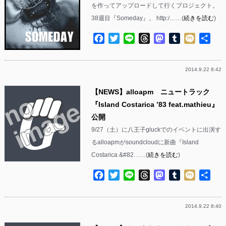
を作ってアップロードして行くプロジェクト。
38週目『Someday』。 http:/……(
続きを読む
)
Facebook
Twitter
Line
Threads
Mastodon
Tumblr
Mixi
共
有
2014.9.22 8:42
【NEWS】alloapm ニュートラック
『Island Costarica ’83 feat.mathieu』
公開
9/27（土）に八王子gluckでのイベントに出演す
るalloapmがsoundcloudに新曲『Island
Costarica &#82……(
続きを読む
)
Facebook
Twitter
Line
Threads
Mastodon
Tumblr
Mixi
共
有
2014.9.22 8:40