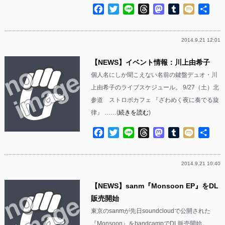
Facebook
Twitter
Line
Threads
Mastodon
Tumblr
Mixi
共
有
2014.9.21 12:01
【NEWS】イベント情報：川上由希子
個人名にしか聞こえない名前の鍵盤デュオ・川
上由希子のライブスケジュール。 9/27（土）北
参道 ストロボカフェ 『ざわめく夜に奏でる旋
律』 ……(
続きを読む
)
Facebook
Twitter
Line
Threads
Mastodon
Tumblr
Mixi
共
有
2014.9.21 10:40
【NEWS】sanm『Monsoon EP』をDL
販売開始
東京のsanmが先日soundcloudで公開された
『Monsoon』をbandcampでDL販売開始。