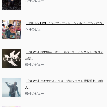
78件のビュー
【INTERVIEW】『ライブ・アット・シェルガーデン』につ...
77件のビュー
【NEWS】現世協会　佐田・スペース・アンダルシアを加え
た新...
63件のビュー
【NEWS】ユキナによるソロ・プロジェクト 愛探眼影　8曲
入...
61件のビュー