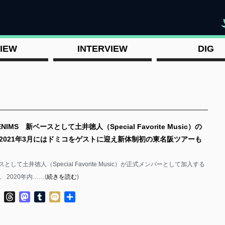
"
IEW
INTERVIEW
DIG
NIMS 新ベースとして土井徳人（Special Favorite Music）の
2021年3月にはドミコをゲストに迎え新体制初の東名阪ツアーも
スとして土井徳人（Special Favorite Music）が正式メンバーとして加入する
 2020年内……(
続きを読む
)
ok
ter
Line
Threads
Mastodon
Tumblr
Mixi
共
有