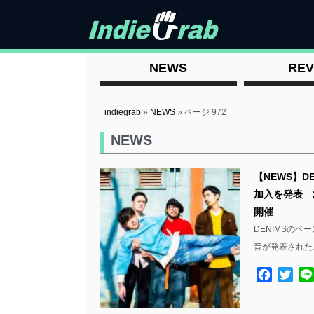
NEWS
REV
indiegrab
»
NEWS
»
ページ 972
NEWS
【NEWS】DE
加入を発表 
開催
DENIMSのベー
音が発表された。
Facebo
Twit