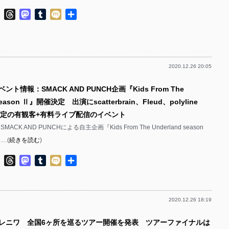
ok
ter
Line
Threads
Mastodon
Tumblr
Mixi
共
有
2020.12.26 20:05
ント情報：SMACK AND PUNCH企画『Kids From The
 season Ⅱ』開催決定 出演にscatterbrain、Fleud、polyline
限定の有観客+有料ライブ配信のイベント
ACK AND PUNCHによる自主企画『Kids From The Underland season
…(
続きを読む
)
ok
ter
Line
Threads
Mastodon
Tumblr
Mixi
共
有
2020.12.26 18:19
ユレニワ 全国6ヶ所を巡るツアー開催を発表 ツアーファイナルは