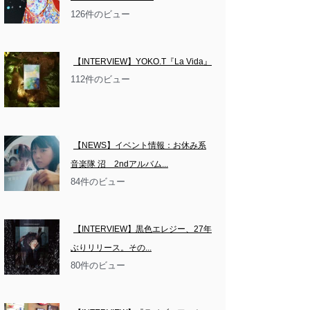
126件のビュー
【INTERVIEW】YOKO.T『La Vida』
112件のビュー
【NEWS】イベント情報：お休み系
音楽隊 沼　2ndアルバム...
84件のビュー
【INTERVIEW】黒色エレジー、27年
ぶりリリース。その...
80件のビュー