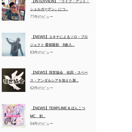
【INTERVIEW】『ライブ・アット・
シェルガーデン』につ...
77件のビュー
【NEWS】ユキナによるソロ・プロ
ジェクト 愛探眼影　8曲入...
63件のビュー
【NEWS】現世協会　佐田・スペー
ス・アンダルシアを加えた新...
62件のビュー
【NEWS】TEMPLIME & ぽんこつ
MC　初...
54件のビュー