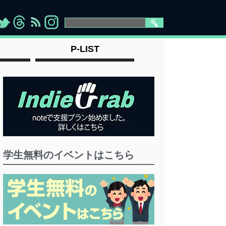
>
">
">
" >
P-LIST
学生無料のイベントはこちら