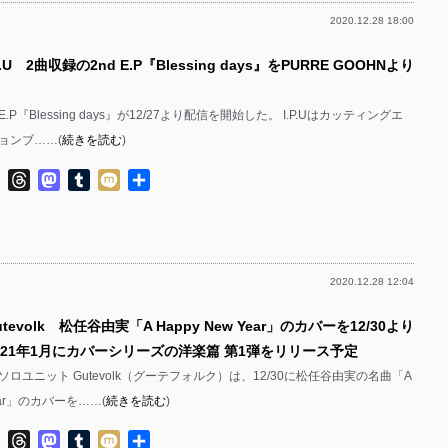
2020.12.28 18:00
.U 2曲収録の2nd E.P『Blessing days』をPURRE GOOHNより
d E.P『Blessing days』が12/27より配信を開始した。 I.P.Uはカッティングエ
ョンブ……(
続きを読む
)
ok
ter
Line
Threads
Mastodon
Tumblr
Mixi
共
有
2020.12.28 12:04
tevolk 松任谷由実「A Happy New Year」のカバーを12/30より
021年1月にカバーシリーズの洋楽篇 第1弾をリリース予定
ロユニット Gutevolk（グーテフォルク）は、12/30に松任谷由実の名曲「A
Year」のカバーを……(
続きを読む
)
ok
ter
Line
Threads
Mastodon
Tumblr
Mixi
共