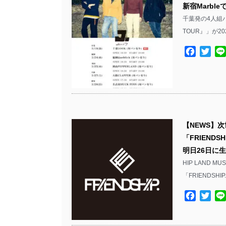
新宿Marbl
千葉発の4人組バン
TOUR』」が20
Facebo
Twit
【NEWS】
「FRIEND
明日26日に
HIP LAND
「FRIENDSH
Facebo
Twit