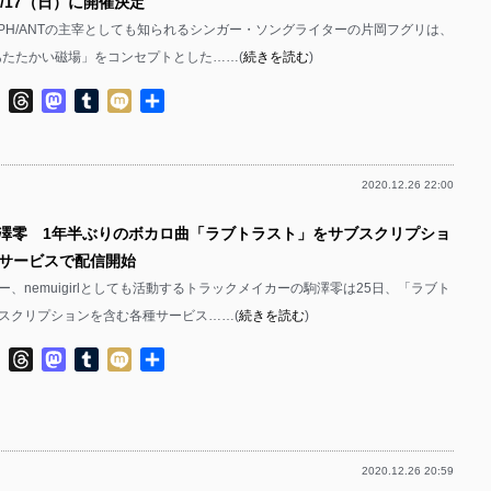
/17（日）に開催決定
EPH/ANTの主宰としても知られるシンガー・ソングライターの片岡フグリは、
「あたたかい磁場」をコンセプトとした……(
続きを読む
)
ok
ter
Line
Threads
Mastodon
Tumblr
Mixi
共
有
2020.12.26 22:00
駒澤零 1年半ぶりのボカロ曲「ラブトラスト」をサブスクリプショ
サービスで配信開始
、nemuigirlとしても活動するトラックメイカーの駒澤零は25日、「ラブト
スクリプションを含む各種サービス……(
続きを読む
)
ok
ter
Line
Threads
Mastodon
Tumblr
Mixi
共
有
2020.12.26 20:59