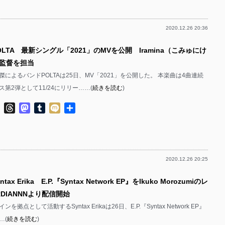
2020.12.26 20:36
OLTA 最新シングル「2021」のMVを公開 Iramina（こみゅにけ
監督を担当
によるバンドPOLTAは25日、MV「2021」を公開した。 本楽曲は4曲連続
第2弾として11/24にリリー……(
続きを読む
)
ok
ter
Line
Threads
Mastodon
Tumblr
Mixi
共
有
2020.12.26 20:25
ax Erika E.P.『Syntax Network EP』をIkuko Morozumiのレ
RDIANNNより配信開始
拠点として活動するSyntax Erikaは26日、E.P.『Syntax Network EP』
…(
続きを読む
)