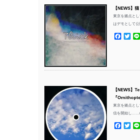
【NEWS】猫
東京を拠点として
はデモとして公
Facebo
Twit
【NEWS】Te
『Ornithop
東京を拠点として活動す
信を開始し……
Facebo
Twit