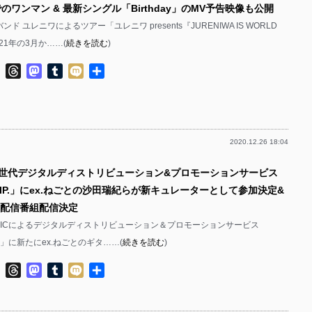
eでのワンマン & 最新シングル「Birthday」のMV予告映像も公開
ド ユレニワによるツアー「ユレニワ presents『JURENIWA IS WORLD
21年の3月か……(
続きを読む
)
ok
ter
Line
Threads
Mastodon
Tumblr
Mixi
共
有
2020.12.26 18:04
次世代デジタルディストリビューション&プロモーションサービス
SHIP.」にex.ねごとの沙田瑞紀らが新キュレーターとして参加決定&
生配信番組配信決定
 MUSICによるデジタルディストリビューション＆プロモーションサービス
IP.」に新たにex.ねごとのギタ……(
続きを読む
)
ok
ter
Line
Threads
Mastodon
Tumblr
Mixi
共
有