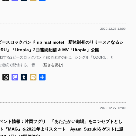
有
2020.12.28 12:00
ピースロックバンド rib hiat motel 新体制初のリリースとなるシ
U」「Utopia」2曲連続配信 & MV「Utopia」公開
る2ピースロックバンド rib hiat motelは、シングル「ODORU」と
を2曲連続で配信する。 音……(
続きを読む
)
ok
ter
Line
Threads
Mastodon
Tumblr
Mixi
共
有
2020.12.27 12:00
イベント情報：片岡フグリ 「あたたかい磁場」をコンセプトとし
『MAG』を2021年よりスタート Ayami Suzukiをゲストに迎