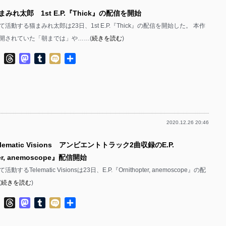
まみれ太郎 1st E.P.『Thick』の配信を開始
活動する猫まみれ太郎は23日、1st E.P.『Thick』の配信を開始した。 本作
開されていた「朝までは」や……(
続きを読む
)
ok
ter
Line
Threads
Mastodon
Tumblr
Mixi
共
有
2020.12.26 20:46
lematic Visions アンビエントトラック2曲収録のE.P.
ter, anemoscope』配信開始
るTelematic Visionsは23日、E.P.『Ornithopter, anemoscope』の配
(
続きを読む
)
ok
ter
Line
Threads
Mastodon
Tumblr
Mixi
共
有