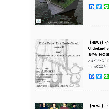
Facebo
Twit
【NEWS】イベ
Underland
要予約30名
オルタナバンド SM
Ⅱ』が2021年…
Facebo
Twit
【NEWS】