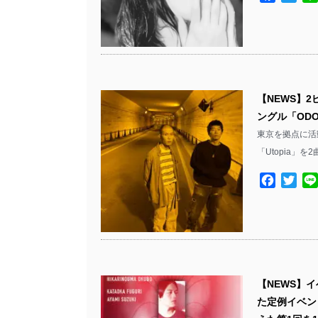
【NEWS】2
ングル「ODOR
東京を拠点に活動す
「Utopia」
Facebo
Twit
【NEWS】
た定例イベント