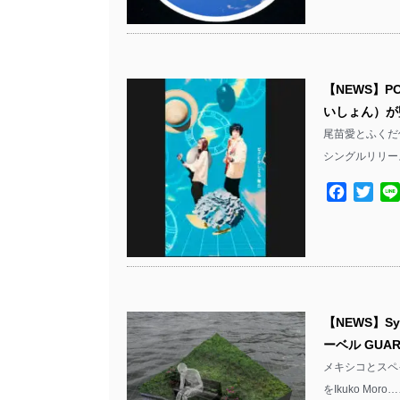
【NEWS】P
いしょん）が
尾苗愛とふくだ傑
シングルリリース
Facebo
Twit
【NEWS】Synt
ーベル GUA
メキシコとスペインを
をIkuko Moro…