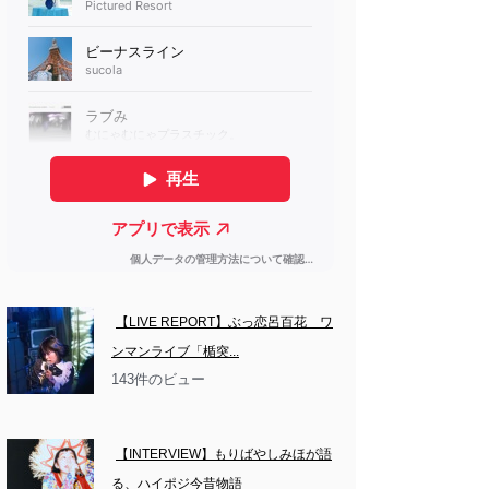
【LIVE REPORT】ぶっ恋呂百花　ワ
ンマンライブ「楯突...
143件のビュー
【INTERVIEW】もりばやしみほが語
る、ハイポジ今昔物語