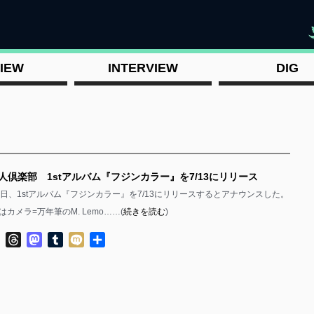
"
IEW
INTERVIEW
DIG
人倶楽部 1stアルバム『フジンカラー』を7/13にリリース
4日、1stアルバム『フジンカラー』を7/13にリリースするとアナウンスした。
カメラ=万年筆のM. Lemo……(
続きを読む
)
ok
ter
Line
Threads
Mastodon
Tumblr
Mixi
共
有