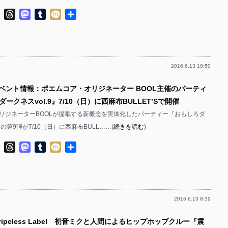
ok
ter
Line
Threads
Mastodon
Tumblr
Mixi
共
有
2016.6.13 10:50
イベント情報：ポエムコア・オリジネーター BOOL主催のパーティ
ークネスvol.9』7/10（日）に西麻布BULLET’Sで開催
リジネーターBOOLが提唱する新概念を実体化したパーティー『おもしろダ
の第9弾が7/10（日）に西麻布BULL……(
続きを読む
)
ok
ter
Line
Threads
Mastodon
Tumblr
Mixi
共
有
2016.6.13 8:39
tripeless Label 初音ミクと人間によるヒップホップクルー『震