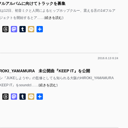
tフルアルバムに向けてトラックを募集
s Labelは12日、初音ミクと人間によるヒップホップクルー、震える舌の1stフルア
ジェクトを開始するとア……(
続きを読む
)
ok
ter
Line
Threads
Mastodon
Tumblr
Mixi
共
有
2016.6.13 6:24
ROKI_YAMAMURA 未公開曲『KEEP IT』を公開
『JUKEしようや』の監修としても知られる大阪のHIROKI_YAMAMURA
EP IT』をsoundcl……(
続きを読む
)
ok
ter
Line
Threads
Mastodon
Tumblr
Mixi
共
有