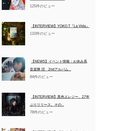
125件のビュー
【INTERVIEW】YOKO.T『La Vida』
110件のビュー
【NEWS】イベント情報：お休み系
音楽隊 沼　2ndアルバム...
84件のビュー
【INTERVIEW】黒色エレジー、27年
ぶりリリース。その...
78件のビュー