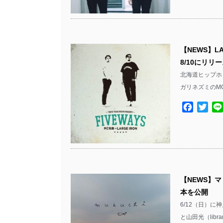
【NEWS】L
8/10にリリ
北海道ヒップホップ
ガリネズミのM
Facebo
Twit
【NEWS】マリ
本を公開
6/12（日）に
と山田光（libra