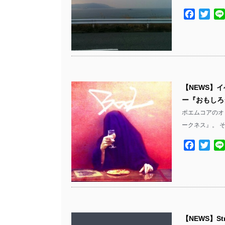
Facebo
Twit
【NEWS】
ー『おもしろダ
ポエムコアのオ
ークネス』。 そ
Facebo
Twit
【NEWS】S