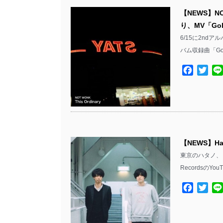
【NEWS】NO
り、MV「Gol
6/15に2ndア
バム収録曲「Gol
Facebo
Twit
【NEWS】Har
東京のハタノ、くぼ
RecordsのYou
Facebo
Twit