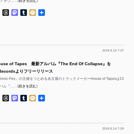
eアカウ……(
続きを読む
)
ok
ter
Line
Threads
Mastodon
Tumblr
Mixi
共
有
2016.6.14 7:37
se of Tapes 最新アルバム『The End Of Collapse』を
ri Recordsよりフリーリリース
ektronic-Fes」の主催をつとめる名古屋のトラックメーカーHouse of Tapesは13
バム『……(
続きを読む
)
ok
ter
Line
Threads
Mastodon
Tumblr
Mixi
共
有
2016.6.14 7:29