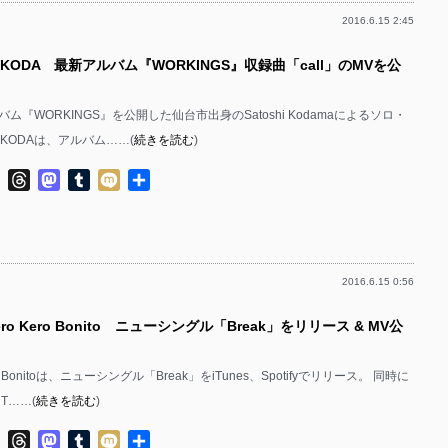
2016.6.15 2:45
-KODA 最新アルバム『WORKINGS』収録曲「call」のMVを公
バム『WORKINGS』を公開した仙台市出身のSatoshi Kodamaによるソロ・
KODAは、アルバム……(
続きを読む
)
ok
ter
Line
Threads
Mastodon
Tumblr
Mixi
共
有
2016.6.15 0:56
ro Kero Bonito ニューシングル「Break」をリリース & MV公
ro Bonitoは、ニューシングル「Break」をiTunes、Spotifyでリリース。 同時に
T……(
続きを読む
)
ok
ter
Line
Threads
Mastodon
Tumblr
Mixi
共