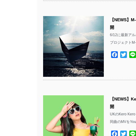
【NEWS】M
開
6/12に最新アル
プロジェクトM-
Facebo
Twit
【NEWS】Ke
開
UKのKero Ke
同曲のMVをYou
Facebo
Twit