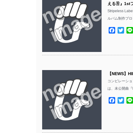
える舌』1s
Stripeles
ルバム制作プロ
Facebo
Twit
【NEWS】HI
コンピレーション
は、未公開曲『KE
Facebo
Twit