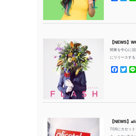
【NEWS】WO
関東を中心に活動する
にリリースする
Facebo
Twit
【NEWS】al
7/16にカセット