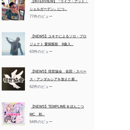
【INTERVIEW】『ライブ・アット・
シェルガーデン』につ...
77件のビュー
【NEWS】ユキナによるソロ・プロ
ジェクト 愛探眼影　8曲入...
63件のビュー
【NEWS】現世協会　佐田・スペー
ス・アンダルシアを加えた新...
62件のビュー
【NEWS】TEMPLIME & ぽんこつ
MC　初...
54件のビュー