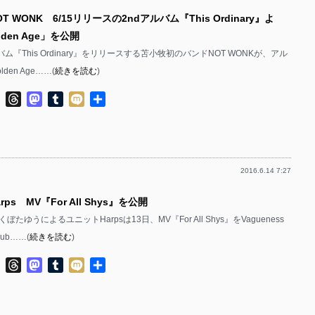
T WONK 6/15リリースの2ndアルバム『This Ordinary』よ
den Age」を公開
ルバム『This Ordinary』をリリースする苫小牧初のバンドNOT WONKが、アル
den Age……(
続きを読む
)
ok
ter
Line
Threads
Mastodon
Tumblr
Mixi
共
有
2016.6.14 7:27
ps MV『For All Shys』を公開
たゆうによるユニットHarpsは13日、MV『For All Shys』をVagueness
Tub……(
続きを読む
)
ok
ter
Line
Threads
Mastodon
Tumblr
Mixi
共
有