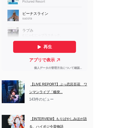
【LIVE REPORT】ぶっ恋呂百花　ワ
ンマンライブ「楯突...
143件のビュー
【INTERVIEW】もりばやしみほが語
る、ハイポジ今昔物語