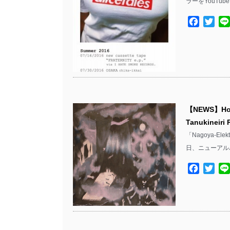
ラーをYouTub
Facebo
Twit
【NEWS】Hou
Tanukinei
「Nagoya-El
日、ニューアル
Facebo
Twit