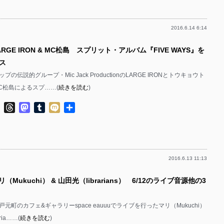
2016.6.14 6:14
ARGE IRON & MC松島 スプリット・アルバム『FIVE WAYS』を
ース
の伝説的グループ・Mic Jack ProductionのLARGE IRONとトウキョウト
C松島によるスプ……(
続きを読む
)
ok
ter
Line
Threads
Mastodon
Tumblr
Mixi
共
有
2016.6.13 11:13
（Mukuchi） & 山田光（librarians） 6/12のライブ音源他の3
神戸元町のカフェ&ギャラリーspace eauuuでライブを行ったマリ（Mukuchi）
ria……(
続きを読む
)