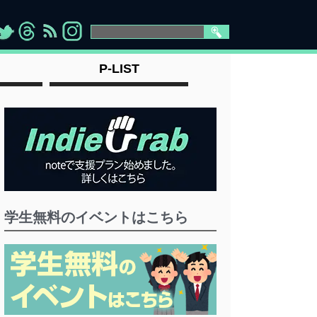
>
">
">
" >
P-LIST
学生無料のイベントはこちら