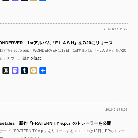
有
2016.6.14 11:29
NDERVER 1stアルバム『F L A S H』を7/20にリリース
electro pop、WONDERVERは13日、1stアルバム『F L A S H』を7/20
とアナウ……(
続きを読む
)
ok
ter
Line
Threads
Mastodon
Tumblr
Mixi
共
有
2016.6.14 8:07
icetales 新作『FRATERNITY e.p.』のトレーラーを公開
テープ『FRATERNITY e.p.』をリリースするalicetalesは13日、EPのトレー