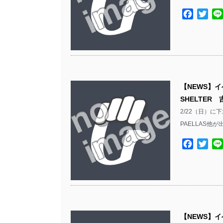
Facebo
Twit
【NEWS】イ
SHELTER
2/22（日）に下
PAELLAS他が
Facebo
Twit
【NEWS】