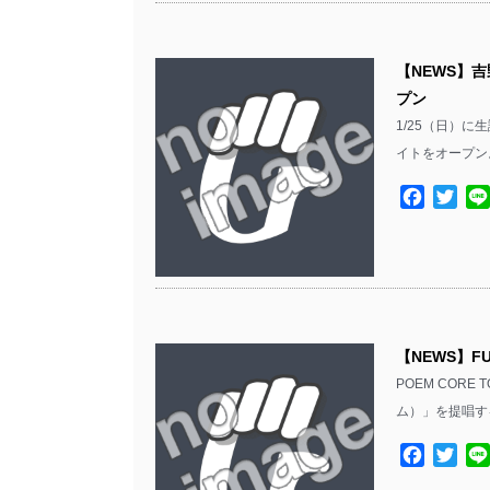
【NEWS】吉野
プン
1/25（日）に生
イトをオープン。 h
Facebo
Twit
【NEWS】FU
POEM CORE
ム）」を提唱す
Facebo
Twit