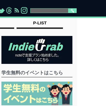
>
">
">
" >
P-LIST
学生無料のイベントはこちら