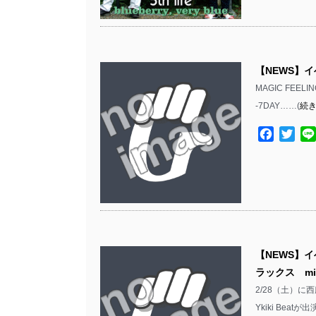
【NEWS】イベ
MAGIC FEEL
-7DAY……(
続
Facebo
Twit
【NEWS】イ
ラックス mits
2/28（土）に西
Ykiki Beat