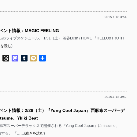
2015.1.18 3:54
ント情報：MAGIC FEELING
INGのライブスケジュール。 1/31（土） 渋谷Lush / HOME 『HELLO&TRUTH
きを読む
)
ok
ter
Line
Threads
Mastodon
Tumblr
Mixi
共
有
2015.1.18 3:52
ベント情報：2/28（土）『Yung Cool Japan』西麻布スーパーデ
ume、Ykiki Beat
麻布スーパーデラックスで開催される『Yung Cool Japan』にmitsume、
が出演する。 『……(
続きを読む
)