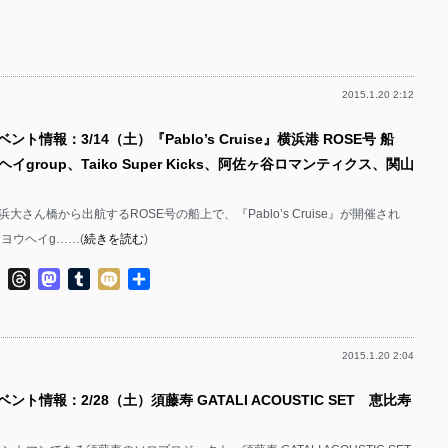
2015.1.20 2:12
ント情報：3/14（土）『Pablo’s Cruise』横浜港 ROSE号 船
イgroup、Taiko Super Kicks、阿佐ヶ谷ロマンティクス、関山
浜大さん橋から出航するROSE号の船上で、『Pablo’s Cruise』が開催され
ヨウヘイg……(
続きを読む
)
ok
ter
Line
Threads
Mastodon
Tumblr
Mixi
共
有
2015.1.20 2:04
ント情報：2/28（土）須藤寿 GATALI ACOUSTIC SET 恵比寿