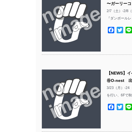
〜ガーリーコ
2/7（土）-
『ダンボールレ
Facebo
Twit
【NEWS】イベ
谷O-nest
3/23（月）-24
を行い、6Fで秋
Facebo
Twit