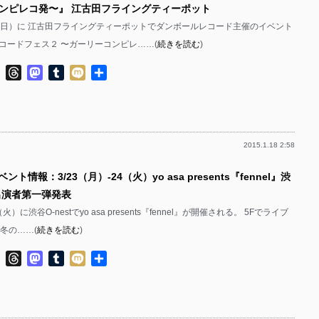
ンピレコ発〜』 江古田フライングティーポット
2/8（日）に 江古田フライングティーポットでダンボールレコード主催のイベント
コードフェス２ 〜ガーリーコンピレ……(
続きを読む
)
ok
ter
Line
Threads
Mastodon
Tumblr
Mixi
共
有
2015.1.18 2:58
ント情報：3/23（月）-24（火）yo asa presents『fennel』渋
 出演者第一弾発表
（火）に渋谷O-nestでyo asa presents『fennel』が開催される。 5Fでライブ
冬の……(
続きを読む
)
ok
ter
Line
Threads
Mastodon
Tumblr
Mixi
共
有