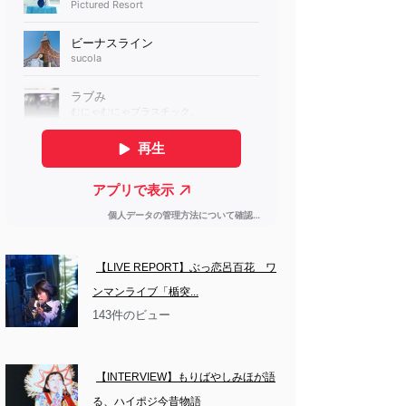
【LIVE REPORT】ぶっ恋呂百花　ワ
ンマンライブ「楯突...
143件のビュー
【INTERVIEW】もりばやしみほが語
る、ハイポジ今昔物語