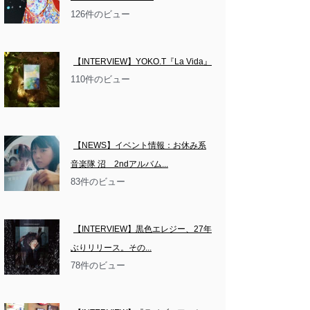
126件のビュー
【INTERVIEW】YOKO.T『La Vida』
110件のビュー
【NEWS】イベント情報：お休み系
音楽隊 沼　2ndアルバム...
83件のビュー
【INTERVIEW】黒色エレジー、27年
ぶりリリース。その...
78件のビュー