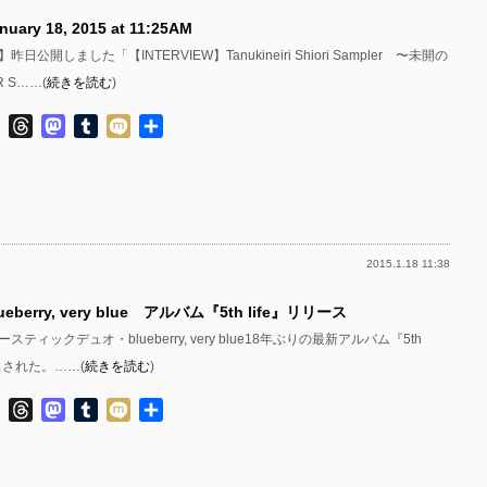
ary 18, 2015 at 11:25AM
公開しました「【INTERVIEW】Tanukineiri Shiori Sampler 〜未開の
 S……(
続きを読む
)
ok
ter
Line
Threads
Mastodon
Tumblr
Mixi
共
有
2015.1.18 11:38
eberry, very blue アルバム『5th life』リリース
ースティックデュオ・blueberry, very blue18年ぶりの最新アルバム『5th
ースされた。……(
続きを読む
)
ok
ter
Line
Threads
Mastodon
Tumblr
Mixi
共
有