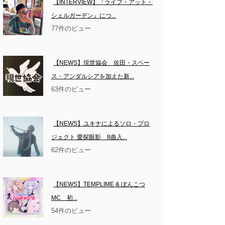
【INTERVIEW】『ライブ・アット・
シェルガーデン』につ...
77件のビュー
【NEWS】現世協会　佐田・スペー
ス・アンダルシアを加えた新...
63件のビュー
【NEWS】ユキナによるソロ・プロ
ジェクト 愛探眼影　8曲入...
62件のビュー
【NEWS】TEMPLIME & ぽんこつ
MC　初...
54件のビュー