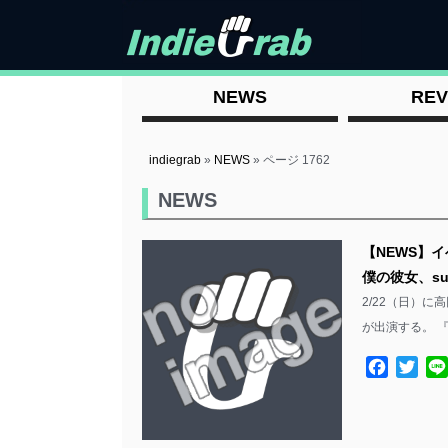
NEWS
REV
indiegrab
»
NEWS
»
ページ 1762
NEWS
【NEWS】イベ
僕の彼女、sug
2/22（日）に高
が出演する。 『T
Facebo
Twit