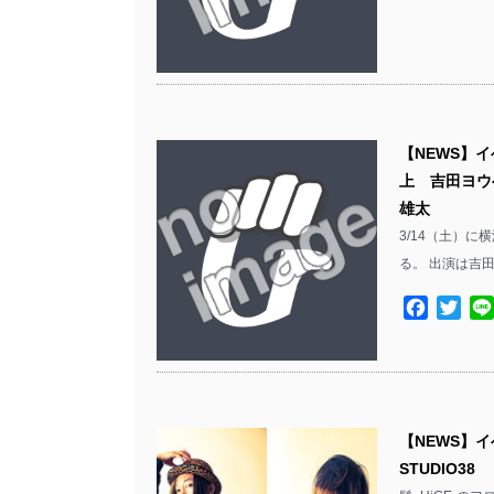
【NEWS】イベ
上 吉田ヨウヘ
雄太
3/14（土）に横
る。 出演は吉田
Facebo
Twit
【NEWS】イベ
STUDIO38