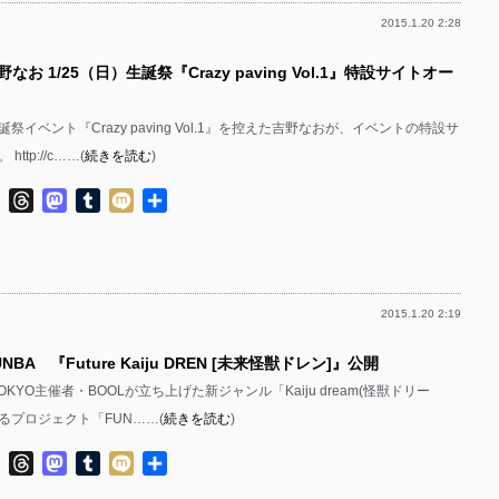
2015.1.20 2:28
なお 1/25（日）生誕祭『Crazy paving Vol.1』特設サイトオー
誕祭イベント『Crazy paving Vol.1』を控えた吉野なおが、イベントの特設サ
ttp://c……(
続きを読む
)
ok
ter
Line
Threads
Mastodon
Tumblr
Mixi
共
有
2015.1.20 2:19
NBA 『Future Kaiju DREN [未来怪獣ドレン]』公開
 TOKYO主催者・BOOLが立ち上げた新ジャンル「Kaiju dream(怪獣ドリー
るプロジェクト「FUN……(
続きを読む
)
ok
ter
Line
Threads
Mastodon
Tumblr
Mixi
共
有