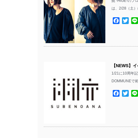
髭 -HiGE-の
は、2/28（土
Facebo
Twit
【NEWS】イ
1/21に10周
DOMMUNEで
Facebo
Twit