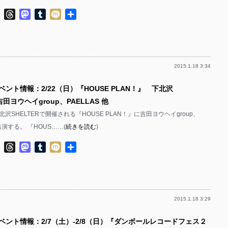
ok
ter
Line
Threads
Mastodon
Tumblr
Mixi
共
有
2015.1.18 3:34
ベント情報：2/22（日）『HOUSE PLAN！』 下北沢
 吉田ヨウヘイgroup、PAELLAS 他
北沢SHELTERで開催される『HOUSE PLAN！』に吉田ヨウヘイgroup、
出演する。 『HOUS……(
続きを読む
)
ok
ter
Line
Threads
Mastodon
Tumblr
Mixi
共
有
2015.1.18 3:29
イベント情報：2/7（土）-2/8（日）『ダンボールレコードフェス２