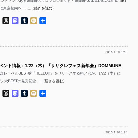
フロントマンである須藤寿のソロプロジェクト・須藤寿 GATALI ACOUSTIC SET
）に東京都内を一……(
続きを読む
)
ok
ter
Line
Threads
Mastodon
Tumblr
Mixi
共
有
2015.1.20 1:53
ベント情報：1/22（木）『ササクレフェス新年会』DOMMUNE
年記念レーベルBEST盤『HELLO!!!』をリリースする術ノ穴が、1/22（木）に
術ノ穴BESTの発売記念……(
続きを読む
)
ok
ter
Line
Threads
Mastodon
Tumblr
Mixi
共
有
2015.1.20 1:24