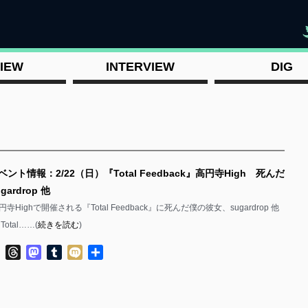
"
IEW
INTERVIEW
DIG
ント情報：2/22（日）『Total Feedback』高円寺High 死んだ
ardrop 他
円寺Highで開催される『Total Feedback』に死んだ僕の彼女、sugardrop 他
otal……(
続きを読む
)
ok
ter
Line
Threads
Mastodon
Tumblr
Mixi
共
有