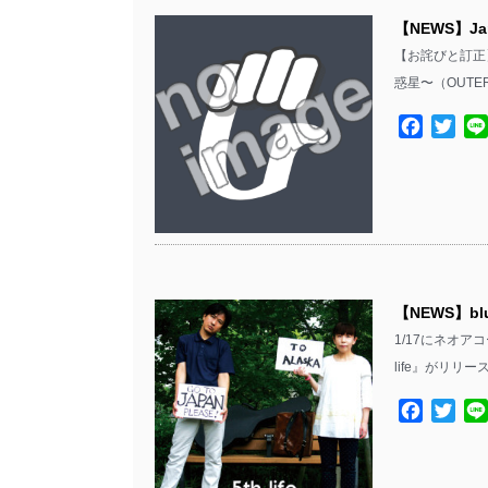
【NEWS】Janu
【お詫びと訂正】昨日
惑星〜（OUTER
Facebo
Twit
【NEWS】blu
1/17にネオアコ
life』がリリ
Facebo
Twit