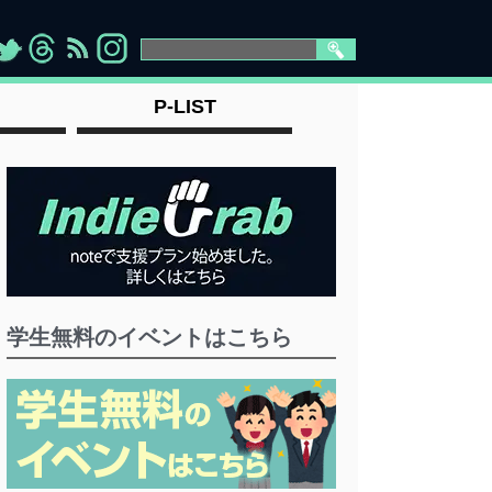
>
">
">
" >
P-LIST
学生無料のイベントはこちら