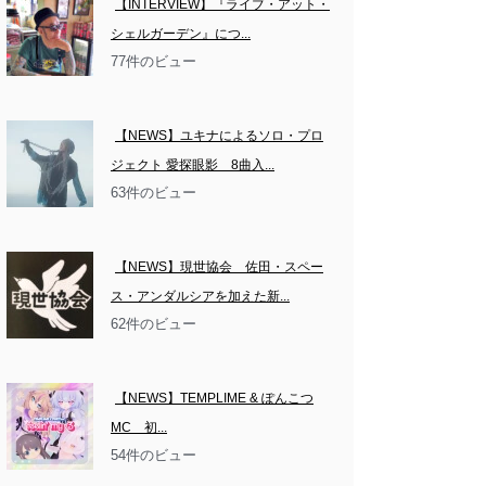
【INTERVIEW】『ライブ・アット・
シェルガーデン』につ...
77件のビュー
【NEWS】ユキナによるソロ・プロ
ジェクト 愛探眼影　8曲入...
63件のビュー
【NEWS】現世協会　佐田・スペー
ス・アンダルシアを加えた新...
62件のビュー
【NEWS】TEMPLIME & ぽんこつ
MC　初...
54件のビュー