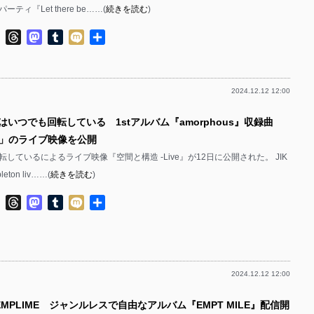
ティ『Let there be……(
続きを読む
)
ok
ter
Line
Threads
Mastodon
Tumblr
Mixi
共
有
2024.12.12 12:00
はいつでも回転している 1stアルバム『amorphous』収録曲
」のライブ映像を公開
しているによるライブ映像『空間と構造 -Live』が12日に公開された。 JIK
eton liv……(
続きを読む
)
ok
ter
Line
Threads
Mastodon
Tumblr
Mixi
共
有
2024.12.12 12:00
EMPLIME ジャンルレスで自由なアルバム『EMPT MILE』配信開