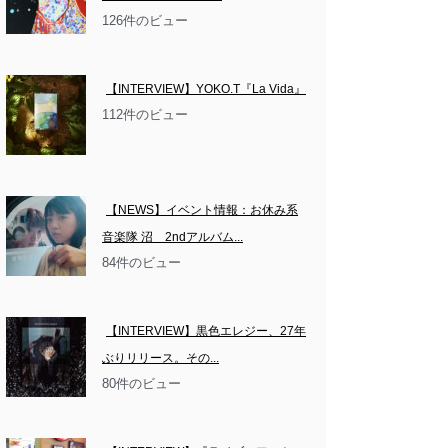
126件のビュー
【INTERVIEW】YOKO.T『La Vida』
112件のビュー
【NEWS】イベント情報：お休み系
音楽隊 沼　2ndアルバム...
84件のビュー
【INTERVIEW】黒色エレジー、27年
ぶりリリース。その...
80件のビュー