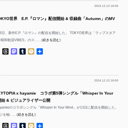
2024.12.13 18:00
OKYO世界 E.P.『ロマン』配信開始 & 収録曲「Autumn」のMV
13日、新作E.P.『ロマン』の配信を開始した。 TOKYO世界は「ラップスタア
「昭和歌謡VIBES」のス……(
続きを読む
)
ok
ter
Line
Threads
Mastodon
Tumblr
Mixi
共
有
2024.12.13 18:00
TOPIA x hayamie コラボ第5弾シングル「Whisper In Your
開始 & ビジュアライザー公開
ayamieのコラボシングル「Whisper In Your Mind」が13日に配信を開始した。
ジを軸……(
続きを読む
)
ok
ter
Line
Threads
Mastodon
Tumblr
Mixi
共