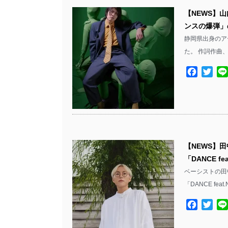
【NEWS】山
ンスの爆弾」
静岡県出身のアー
た。 作詞作曲
Facebo
Twit
【NEWS】田
「DANCE 
ベーシストの田中
「DANCE fe
Facebo
Twit