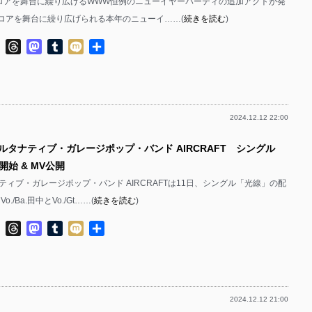
ロアを舞台に繰り広げるWWW恒例のニューイヤーパーティの追加アクトが発
フロアを舞台に繰り広げられる本年のニューイ……(
続きを読む
)
ok
ter
Line
Threads
Mastodon
Tumblr
Mixi
共
有
2024.12.12 22:00
オルタナティブ・ガレージポップ・バンド AIRCRAFT シングル
始 & MV公開
ティブ・ガレージポップ・バンド AIRCRAFTは11日、シングル「光線」の配
./Ba.田中とVo./Gt……(
続きを読む
)
ok
ter
Line
Threads
Mastodon
Tumblr
Mixi
共
有
2024.12.12 21:00