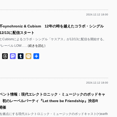
2024.12.12 18:00
synchroniz & Cubism 12年の時を越えたコラボ・シングル
2/13に配信スタート
onizとCubismによるコラボ・シングル「ケスアス」が12/13に配信を開始する。
がレーベル LOW……(
続きを読む
)
ok
ter
Line
Threads
Mastodon
Tumblr
Mixi
共
有
2024.12.12 18:00
イベント情報：現代エレクトロニック・ミュージックのポッドキャ
h 初のレーベルパーティ『Let there be Friendship』渋谷R
て開催
を拠点にする現代エレクトロニック・ミュージックのポッドキャスト(+)earth