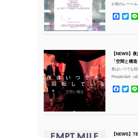
が初のレーベルパー
Facebo
Twit
【NEWS】夜
「空間と構造
夜はいつでも回転
PeopleJam（abl
Facebo
Twit
【NEWS】T