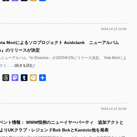
有
2024.12.13 12:00
ota Moriによるソロプロジェクト Acidclank ニューアルバム
olve』のリリースが決定
よるニューアルバム『In Dissolve』が2025年2/5にリリース決定。 Yota Moriによ
クト……(
続きを読む
)
ok
ter
Line
Threads
Mastodon
Tumblr
Mixi
共
有
2024.12.12 22:00
イベント情報： WWW恒例のニューイヤーパーティ 追加アクトと
りUKクラブ・レジェンドBok BokとKamixlo他を発表