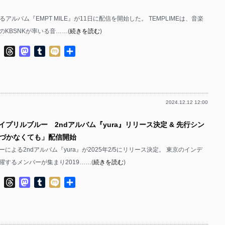
よるアルバム『EMPT MILE』が11日に配信を開始した。 TEMPLIMEは、音楽
KBSNKが率いる音……(
続きを読む
)
ok
ter
Line
Threads
Mastodon
Tumblr
Mixi
共
有
2024.12.12 12:00
イプリルブルー 2ndアルバム『yura』リリース決定 & 先行シン
づかなくても」配信開始
による2ndアルバム『yura』が2025年2/5にリリース決定。 東京のインデ
躍するメンバーが集まり2019……(
続きを読む
)
ok
ter
Line
Threads
Mastodon
Tumblr
Mixi
共
有