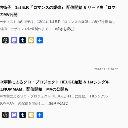
内街子 1st E.P.『ロマンスの爆弾』 配信開始 & リード曲「ロマ
のMV公開
ティスト山内街子は、12/11に1st E.P.『ロマンスの爆弾』の配信を開始し
、編曲、デザインや映像制作まで……(
続きを読む
)
ok
ter
Line
Threads
Mastodon
Tumblr
Mixi
共
有
2024.12.12 20:00
中寿和によるソロ・プロジェクト HEUGE始動 & 1stシングル
feat.NOMMAM」配信開始 MVの公開も
寿和によるソロ・プロジェクト HEUGEが11日に始動。 1stシングル
at.NOMMAM」の配信を開始し……(
続きを読む
)
ok
ter
Line
Threads
Mastodon
Tumblr
Mixi
共
有