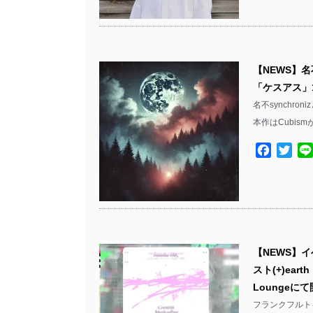
【NEWS】名不
「ケスアス」1
名不synchr
本作はCubism
Facebo
Twit
【NEWS】
スト(+)eart
Loungeに
フランクフルト