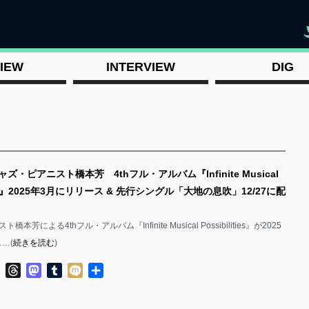
"
IEW
INTERVIEW
DIG
ズ・ピアニスト橋本芳 4thフル・アルバム『Infinite Musical
ities』2025年3月にリリース & 先行シングル「大地の息吹」12/27に配
本芳による4thフル・アルバム『Infinite Musical Possibilities』が2025
…(
続きを読む
)
ok
ter
Line
Threads
Mastodon
Tumblr
Mixi
共
有