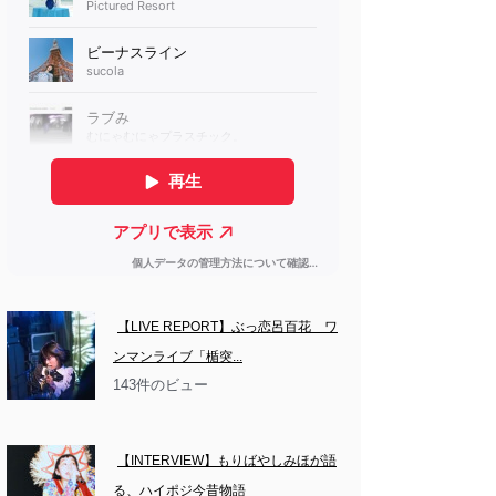
【LIVE REPORT】ぶっ恋呂百花　ワ
ンマンライブ「楯突...
143件のビュー
【INTERVIEW】もりばやしみほが語
る、ハイポジ今昔物語