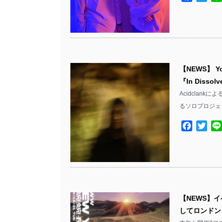
【NEWS】 Y
『In Diss
Acidclankに
るソロプロジェ
Facebo
Twit
【NEWS】
してロンドンよ