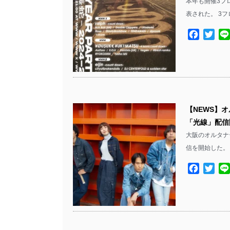
本年も開催3フ
表された。 3
Facebo
Twit
【NEWS】
「光線」配信開
大阪のオルタナ
信を開始した。 Vo
Facebo
Twit