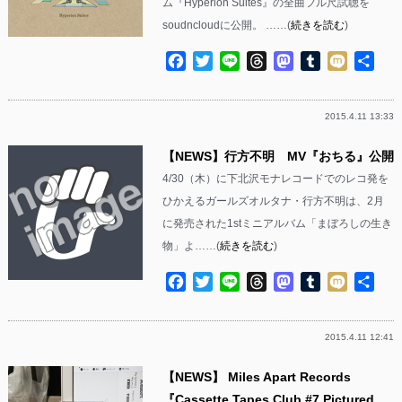
ム『Hyperion Suites』の全曲フル尺試聴を
soudncloudに公開。 ……(
続きを読む
)
Facebook
Twitter
Line
Threads
Mastodon
Tumblr
Mixi
共
有
2015.4.11 13:33
【NEWS】行方不明 MV『おちる』公開
4/30（木）に下北沢モナレコードでのレコ発を
ひかえるガールズオルタナ・行方不明は、2月
に発売された1stミニアルバム「まぼろしの生き
物」よ……(
続きを読む
)
Facebook
Twitter
Line
Threads
Mastodon
Tumblr
Mixi
共
有
2015.4.11 12:41
【NEWS】 Miles Apart Records
『Cassette Tapes Club #7 Pictured