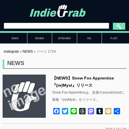
NEWS
REVIEW
INTERVIEW
DIG
P-LIST
indiegrab
»
NEWS
»
ページ 1724
NEWS
【NEWS】Snow Fox Apprentice
『(re)Myst』リリース
Snow Fox Apprenticeは、自身のsoundcloudに
新曲『(re)Myst』をリリース。
Facebook
Twitter
Line
Threads
Mastodon
Tumblr
Mixi
共
有
2015.4.13 2:26