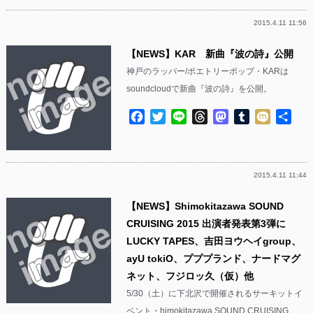
2015.4.11 11:56
【NEWS】KAR 新曲『波の詩』公開
神戸のラッパー/ポエトリーポップ・KARは
soundcloudで新曲『波の詩』を公開。
Facebook
Twitter
Line
Threads
Mastodon
Tumblr
Mixi
共
有
2015.4.11 11:44
【NEWS】Shimokitazawa SOUND
CRUISING 2015 出演者発表第3弾に
LUCKY TAPES、吉田ヨウヘイgroup、
ayU tokiO、プププランド、ナードマグ
ネット、フジロッ久（仮）他
5/30（土）に下北沢で開催されるサーキットイ
ベント・himokitazawa SOUND CRUISING