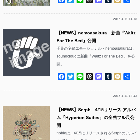
有
2015.4.11 14:18
【NEWS】nemoasakura 新曲『Waltz
For The Bed』公開
千葉の宅録エモーショナル・nemoasakuraは、
soundcloudに新曲『Waltz For The Bed 』を公
開。
Facebook
Twitter
Line
Threads
Mastodon
Tumblr
Mixi
共
有
2015.4.11 13:43
【NEWS】Serph 4/15リリース アルバ
ム『Hyperion Suites』の全曲フル尺公
開
nobleは、4/15にリリースされるSerphのアルバ