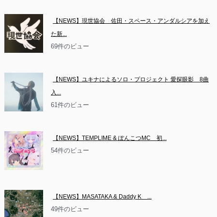
【NEWS】現世協会　佐田・スペース・アンダルシアを加え
た新...
69件のビュー
【NEWS】ユキナによるソロ・プロジェクト 愛探眼影　8曲
入...
61件のビュー
【NEWS】TEMPLIME & ぽんこつMC　初...
54件のビュー
【NEWS】MASATAKA & Daddy K　...
49件のビュー