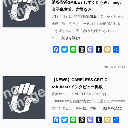
渋谷喫茶SMILE / しずくだうみ、meg、
金子麻友美、吉野なお
5/18（月）に渋谷喫茶SMILEにて、かずちゃん
企画『謡（うたげ）〜その２』が開催される。
『かずちゃん企画「謡(うたげ)〜その２」』
5……(
続きを読む
)
Facebook
Twitter
Line
Threads
Mastodon
Tumblr
Mixi
共
有
2015.4.11 12:01
【NEWS】CARELESS CRITIC
tofubeatsインタビュー掲載
音楽サイト・CARELESS CRITICは、
「tofubeatsと距離の方程式」と題したtofubeats
のインタビューを掲載。 http……(
続きを読む
)
Facebook
Twitter
Line
Threads
Mastodon
Tumblr
Mixi
共
有