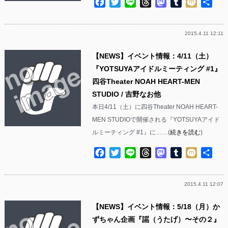
Facebook
Twitter
Line
Threads
Mastodon
Tumblr
Mixi
共
有
2015.4.11 12:11
【NEWS】イベント情報：4/11（土）
『YOTSUYAアイドルミーティング #1』
四谷Theater NOAH HEART-MEN
STUDIO / 吉野なお他
本日4/11（土）に四谷Theater NOAH HEART-
MEN STUDIOで開催される『YOTSUYAアイド
ルミーティング #1』に……(
続きを読む
)
Facebook
Twitter
Line
Threads
Mastodon
Tumblr
Mixi
共
有
2015.4.11 12:07
【NEWS】イベント情報：5/18（月）か
ずちゃん企画『謡（うたげ）〜その２』