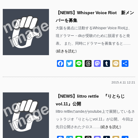
【NEWS】Whisper Voice Riot 新メン
バーを募集
大阪を拠点に活動するWhisper Voice Riotは、
現ドラマー・dkが受験のために脱退すると発
表。 また、同時にドラマーを募集すると……
(
続きを読む
)
Facebook
Twitter
Line
Threads
Mastodon
Tumblr
Mixi
共
有
2015.4.11 12:21
【NEWS】littro rettle 『りとらじ
vol.11』公開
littro rettleのandeがyoutube上で展開しているネ
ットラジオ『りとらじvol.11』が公開。 今回は
先日公開されたクロス……(
続きを読む
)