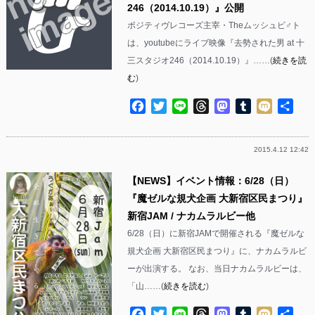
246（2014.10.19）』公開
ポジティヴレコーズ主宰・Theムッシュビ♂ト
は、youtubeにライブ映像『去勢された男 at 十
三スタジオ246（2014.10.19）』……(
続きを読
む
)
Facebook
Twitter
Line
Threads
Mastodon
Tumblr
Mixi
共
有
2015.4.12 12:42
【NEWS】イベント情報：6/28（日）
『魔ゼルな規犬企画 大新宿区民まつり』
新宿JAM / ナカムラルビー他
6/28（日）に新宿JAMで開催される『魔ゼルな
規犬企画 大新宿区民まつり』に、ナカムラルビ
ーが出演する。 なお、当日ナカムラルビーは、
「山……(
続きを読む
)
Facebook
Twitter
Line
Threads
Mastodon
Tumblr
Mixi
共