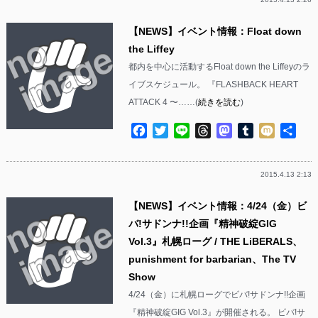
【NEWS】イベント情報：Float down
the Liffey
都内を中心に活動するFloat down the Liffeyのラ
イブスケジュール。 『FLASHBACK HEART
ATTACK 4 〜……(
続きを読む
)
Facebook
Twitter
Line
Threads
Mastodon
Tumblr
Mixi
共
有
2015.4.13 2:13
【NEWS】イベント情報：4/24（金）ビ
バ!サドンナ!!企画『精神破綻GIG
Vol.3』札幌ローグ / THE LiBERALS、
punishment for barbarian、The TV
Show
4/24（金）に札幌ローグでビバ!サドンナ!!企画
『精神破綻GIG Vol.3』が開催される。 ビバ!サ