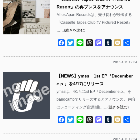
Resort』の再プレスをアナウンス
Miles Apart Recordsは、売り切れが続出する
『Cassette Tapes Club #7 Pictured Resort』
……(
続きを読む
)
Facebook
Twitter
Line
Threads
Mastodon
Tumblr
Mixi
共
有
2015.4.11 12:34
【NEWS】ymss 1st EP『December
e.p.』を4/17にリリース
ymssは、4/17に1st EP『December e.p.』を
bandcampでリリースするとアナウンス。 内容
はレコーディング音源3曲……(
続きを読む
)
Facebook
Twitter
Line
Threads
Mastodon
Tumblr
Mixi
共
有
2015.4.11 12:24