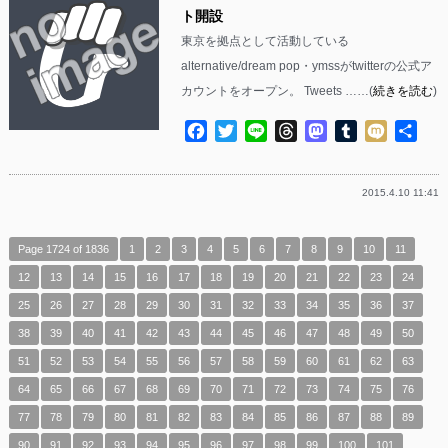
ト開設
東京を拠点として活動している
alternative/dream pop・ymssがtwitterの公式ア
カウントをオープン。 Tweets ……(
続きを読む
)
Facebook
Twitter
Line
Threads
Mastodon
Tumblr
Mixi
共
有
2015.4.10 11:41
Page 1724 of 1836
1
2
3
4
5
6
7
8
9
10
11
12
13
14
15
16
17
18
19
20
21
22
23
24
25
26
27
28
29
30
31
32
33
34
35
36
37
38
39
40
41
42
43
44
45
46
47
48
49
50
51
52
53
54
55
56
57
58
59
60
61
62
63
64
65
66
67
68
69
70
71
72
73
74
75
76
77
78
79
80
81
82
83
84
85
86
87
88
89
90
91
92
93
94
95
96
97
98
99
100
101