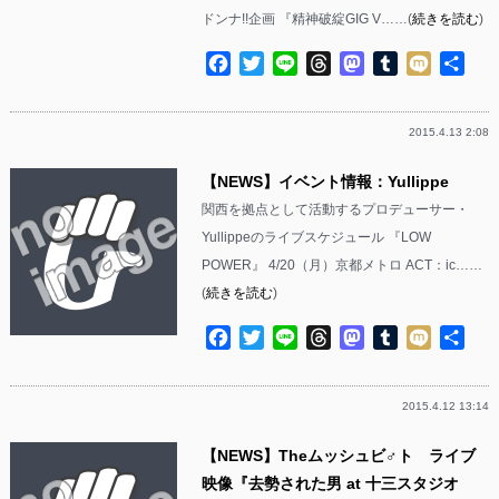
ドンナ!!企画 『精神破綻GIG V……(
続きを読む
)
Facebook
Twitter
Line
Threads
Mastodon
Tumblr
Mixi
共
有
2015.4.13 2:08
【NEWS】イベント情報：Yullippe
関西を拠点として活動するプロデューサー・
Yullippeのライブスケジュール 『LOW
POWER』 4/20（月）京都メトロ ACT：ic……
(
続きを読む
)
Facebook
Twitter
Line
Threads
Mastodon
Tumblr
Mixi
共
有
2015.4.12 13:14
【NEWS】Theムッシュビ♂ト ライブ
映像『去勢された男 at 十三スタジオ