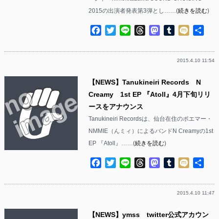
2015の出演者発表第3弾とし……(
続きを読む
)
Facebook
Twitter
Line
Threads
Mastodon
Tumblr
Mixi
共
有
2015.4.10 11:54
【NEWS】Tanukineiri Records N
Creamy 1st EP 『Atoll』4月下旬リリ
ースをアナウンス
Tanukineiri Recordsは、仙台在住のポエマー・
NMMIE（んミィ）によるバンドN Creamyの1st
EP 『Atoll』……(
続きを読む
)
Facebook
Twitter
Line
Threads
Mastodon
Tumblr
Mixi
共
有
2015.4.10 11:47
【NEWS】ymss twitter公式アカウン