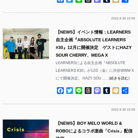
有
2022.8.30 22:00
【NEWS】イベント情報：LEARNERS
自主企画『ABSOLUTE LEARNERS
#30』12月に開催決定 ゲストにHAZY
SOUR CHERRY、MEGA X
LEARNERSによる自主企画『ABSOLUTE
LEARNERS #30』が12/2（金）に渋谷WWW X
にて開催決定。 HAZY SOU……(
続きを読む
)
Facebook
Twitter
Line
Threads
Mastodon
Tumblr
Mixi
共
有
2022.8.30 22:00
【NEWS】BOY MELO WORLD &
ROBOによるコラボ楽曲「Crisis」配信