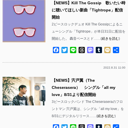
【NEWS】Kill The Gossip 歌いたい時
に聴いてほしい新曲「Tightrope」配信
開始
2ピースロックデュオ Kill The Gossipによるニ
ューシングル「Tightrope」が本日31日に配信を
開始した。 轟音ベースとド……(
続きを読む
)
Facebook
Twitter
Line
Threads
Mastodon
Tumblr
Mixi
共
有
2022.8.31 11:00
【NEWS】宍戸翼（The
Cheserasera） シングル「all my
love」8/31より配信開始
3ピースロックバンド The Cheseraseraのフロ
ントマン 宍戸翼は、シングル「all my love」を
8/31にデジタルリリース……(
続きを読む
)
Facebook
Twitter
Line
Threads
Mastodon
Tumblr
Mixi
共