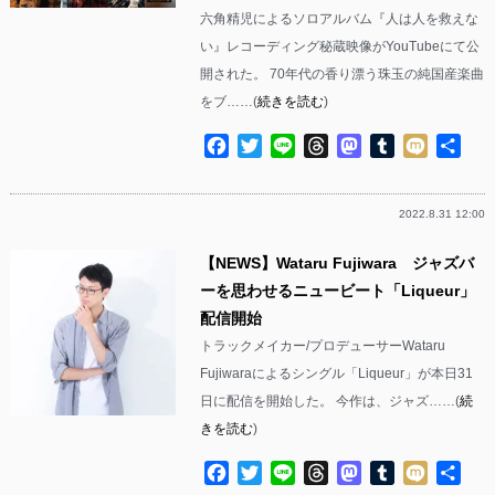
六角精児によるソロアルバム『人は人を救えな
い』レコーディング秘蔵映像がYouTubeにて公
開された。 70年代の香り漂う珠玉の純国産楽曲
をブ……(
続きを読む
)
Facebook
Twitter
Line
Threads
Mastodon
Tumblr
Mixi
共
有
2022.8.31 12:00
【NEWS】Wataru Fujiwara ジャズバ
ーを思わせるニュービート「Liqueur」
配信開始
トラックメイカー/プロデューサーWataru
Fujiwaraによるシングル「Liqueur」が本日31
日に配信を開始した。 今作は、ジャズ……(
続
きを読む
)
Facebook
Twitter
Line
Threads
Mastodon
Tumblr
Mixi
共