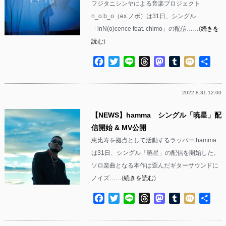
フジタニシンヤによる音楽プロジェクト
n_o.b_o（ex.ノボ）は31日、シングル
「inN(o)cence feat. chimo」の配信……(
続きを
読む
)
Facebook
Twitter
Line
Threads
Mastodon
Tumblr
Mixi
共
有
2022.8.31 12:00
【NEWS】hamma シングル「暁星」配
信開始 & MV公開
恵比寿を拠点として活動するラッパー hamma
は31日、シングル「暁星」の配信を開始した。
ソロ楽曲となる本作は歪んだギターサウンドに
ノイズ……(
続きを読む
)
Facebook
Twitter
Line
Threads
Mastodon
Tumblr
Mixi
共
有