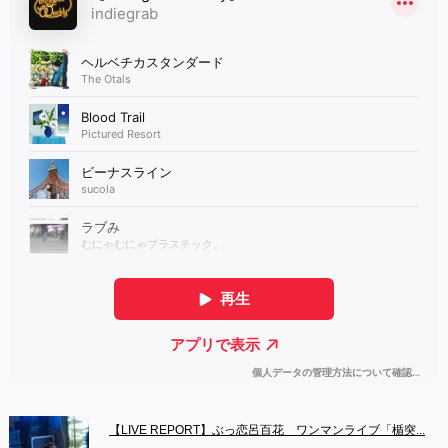
【LIVE REPORT】ぶっ恋呂百花　ワンマンライブ「楯突...