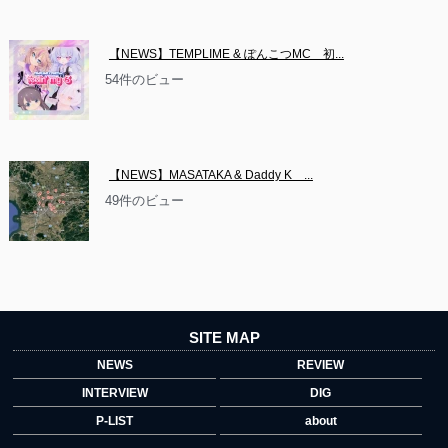
【NEWS】TEMPLIME & ぽんこつMC　初...
54件のビュー
【NEWS】MASATAKA & Daddy K　...
49件のビュー
SITE MAP
NEWS
REVIEW
INTERVIEW
DIG
P-LIST
about