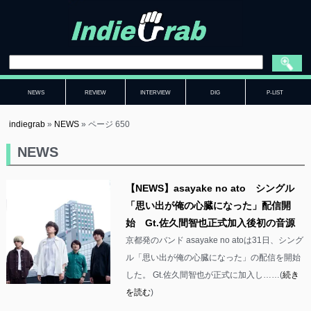
NEWS
REVIEW
INTERVIEW
DIG
P-LIST
indiegrab
»
NEWS
»
ページ 650
NEWS
【NEWS】asayake no ato シングル
「思い出が俺の心臓になった」配信開
始 Gt.佐久間智也正式加入後初の音源
京都発のバンド asayake no atoは31日、シング
ル「思い出が俺の心臓になった」の配信を開始
した。 Gt.佐久間智也が正式に加入し……(
続き
を読む
)