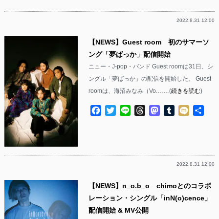
有
2022.8.31 12:00
【NEWS】Guest room 初のサマーソ
ング「夢ばっか」配信開始
ニュー・J-pop・バンド Guest roomは31日、シ
ングル「夢ばっか」の配信を開始した。 Guest
roomは、海沼みなみ（Vo.……(
続きを読む
)
Facebook
Twitter
Line
Threads
Mastodon
Tumblr
Mixi
共
有
2022.8.31 12:00
【NEWS】n_o.b_o chimoとのコラボ
レーション・シングル「inN(o)cence」
配信開始 & MV公開