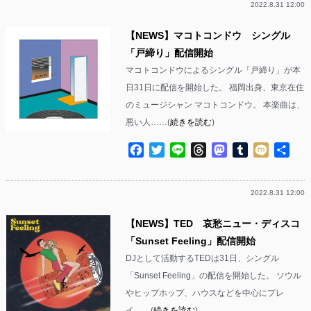
2022.8.31 12:00
【NEWS】マコトコンドウ シングル
「戸締り」配信開始
マコトコンドウによるシングル「戸締り」が本
日31日に配信を開始した。 福岡出身、東京在住
のミュージシャン マコトコンドウ。 本楽曲は、
悪い人……(
続きを読む
)
Facebook
Twitter
Line
Threads
Mastodon
Tumblr
Mixi
共
有
2022.8.31 12:00
【NEWS】TED 哀愁ニュー・ディスコ
「Sunset Feeling」配信開始
DJとして活動するTEDは31日、シングル
「Sunset Feeling」の配信を開始した。 ソウル
やヒップホップ、ハウスなどを中心にプレ
イ……(
続きを読む
)