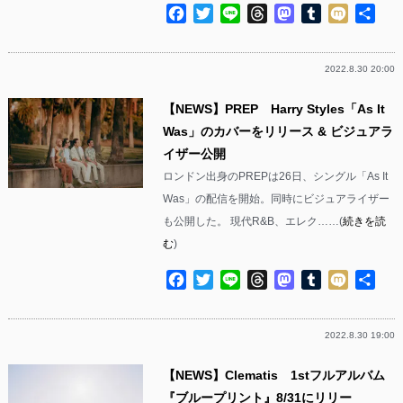
Facebook
Twitter
Line
Threads
Mastodon
Tumblr
Mixi
共
有
2022.8.30 20:00
【NEWS】PREP Harry Styles「As It
Was」のカバーをリリース & ビジュアラ
イザー公開
ロンドン出身のPREPは26日、シングル「As It
Was」の配信を開始。同時にビジュアライザー
も公開した。 現代R&B、エレク……(
続きを読
む
)
Facebook
Twitter
Line
Threads
Mastodon
Tumblr
Mixi
共
有
2022.8.30 19:00
【NEWS】Clematis 1stフルアルバム
『ブループリント』8/31にリリー