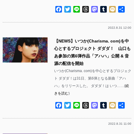
Facebook
Twitter
Line
Threads
Mastodon
Tumblr
Mixi
共
有
2022.8.31 12:00
【NEWS】いつか(Charisma. com)を中
心とするプロジェクト ダダダ！ 山口も
あ参加の第6弾作品「アハハ」公開 & 音
源の配信を開始
いつか(Charisma. com)を中心とするプロジェク
ト ダダダ！は31日、第6弾となる新曲「アハ
ハ」をリリースした。 ダダダ！は いつ……(
続
きを読む
)
Facebook
Twitter
Line
Threads
Mastodon
Tumblr
Mixi
共
有
2022.8.31 11:00