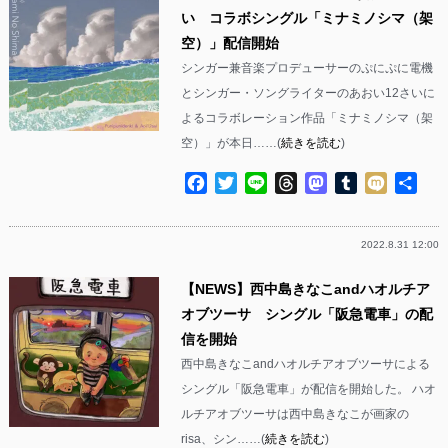
い コラボシングル「ミナミノシマ（架
空）」配信開始
シンガー兼音楽プロデューサーのぷにぷに電機
とシンガー・ソングライターのあおい12さいに
よるコラボレーション作品「ミナミノシマ（架
空）」が本日……(
続きを読む
)
Facebook
Twitter
Line
Threads
Mastodon
Tumblr
Mixi
共
有
2022.8.31 12:00
【NEWS】西中島きなこandハオルチア
オブツーサ シングル「阪急電車」の配
信を開始
西中島きなこandハオルチアオブツーサによる
シングル「阪急電車」が配信を開始した。 ハオ
ルチアオブツーサは西中島きなこが画家の
risa、シン……(
続きを読む
)