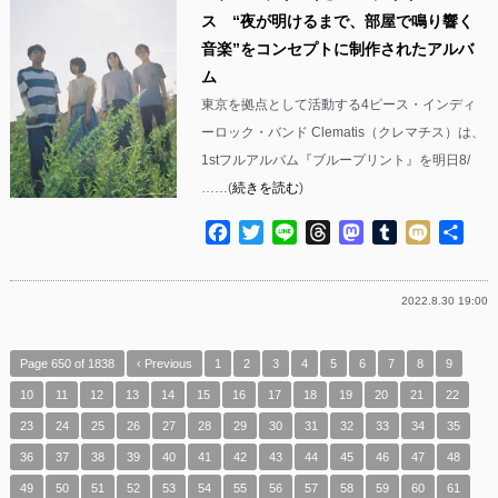
ス “夜が明けるまで、部屋で鳴り響く
音楽”をコンセプトに制作されたアルバ
ム
東京を拠点として活動する4ピース・インディ
ーロック・バンド Clematis（クレマチス）は、
1stフルアルバム『ブループリント』を明日8/
……(
続きを読む
)
Facebook
Twitter
Line
Threads
Mastodon
Tumblr
Mixi
共
有
2022.8.30 19:00
Page 650 of 1838
‹ Previous
1
2
3
4
5
6
7
8
9
10
11
12
13
14
15
16
17
18
19
20
21
22
23
24
25
26
27
28
29
30
31
32
33
34
35
36
37
38
39
40
41
42
43
44
45
46
47
48
49
50
51
52
53
54
55
56
57
58
59
60
61