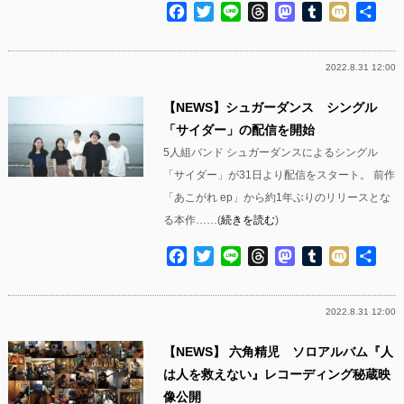
Facebook
Twitter
Line
Threads
Mastodon
Tumblr
Mixi
共
有
2022.8.31 12:00
【NEWS】シュガーダンス シングル
「サイダー」の配信を開始
5人組バンド シュガーダンスによるシングル
「サイダー」が31日より配信をスタート。 前作
「あこがれ ep」から約1年ぶりのリリースとな
る本作……(
続きを読む
)
Facebook
Twitter
Line
Threads
Mastodon
Tumblr
Mixi
共
有
2022.8.31 12:00
【NEWS】 六角精児 ソロアルバム『人
は人を救えない』レコーディング秘蔵映
像公開