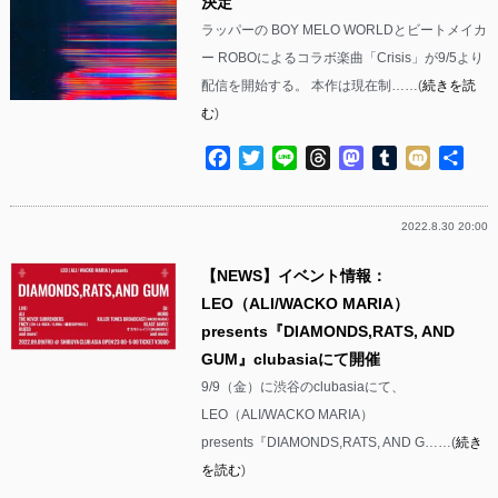
決定
ラッパーの BOY MELO WORLDとビートメイカ
ー ROBOによるコラボ楽曲「Crisis」が9/5より
配信を開始する。 本作は現在制……(
続きを読
む
)
Facebook
Twitter
Line
Threads
Mastodon
Tumblr
Mixi
共
有
2022.8.30 20:00
【NEWS】イベント情報：
LEO（ALI/WACKO MARIA）
presents『DIAMONDS,RATS, AND
GUM』clubasiaにて開催
9/9（金）に渋谷のclubasiaにて、
LEO（ALI/WACKO MARIA）
presents『DIAMONDS,RATS, AND G……(
続き
を読む
)