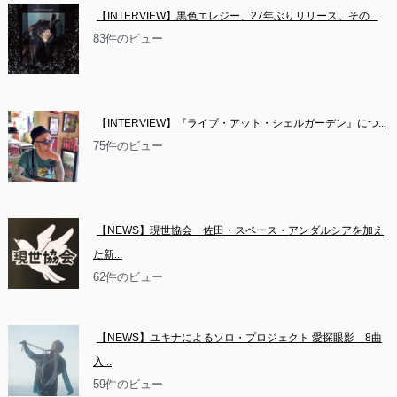
【INTERVIEW】黒色エレジー、27年ぶりリリース。その...
83件のビュー
【INTERVIEW】『ライブ・アット・シェルガーデン』につ...
75件のビュー
【NEWS】現世協会　佐田・スペース・アンダルシアを加え
た新...
62件のビュー
【NEWS】ユキナによるソロ・プロジェクト 愛探眼影　8曲
入...
59件のビュー