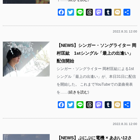
Facebook
Twitter
Line
Threads
Mastodon
Tumblr
Mixi
共
有
2022.8.31 12:00
【NEWS】シンガー・ソングライター 岡
村匡紘 1stシングル「最上の出逢い」
配信開始
シンガー・ソングライター 岡村匡紘による1st
シングル「最上の出逢い」が、本日31日に配信
を開始した。 これまでYouTubeでの楽曲発表
を……(
続きを読む
)
Facebook
Twitter
Line
Threads
Mastodon
Tumblr
Mixi
共
有
2022.8.31 12:00
【NEWS】ぷにぷに電機 × あおい12さ