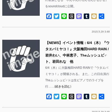
をsoundcloudに公開。
Facebook
Twitter
Line
Threads
Mastodon
Tumblr
Mixi
共
有
2015.5.29 3:48
【NEWS】イベント情報：6/4（木）『ウ
タエバミヤコ！』大阪梅田HARD RAIN /
岩井わい、中林恵子、Theムッシュビ♂
ト、岩田れな 他
6/4（木）に大阪梅田HARD RAINで『ウタエバ
ミヤコ！』が開催される。 また、この日出演の
Theムッシュビ♂トは生ピアノでのライブを
行……(
続きを読む
)
Facebook
Twitter
Line
Threads
Mastodon
Tumblr
Mixi
共
有
2015.5.29 3:45