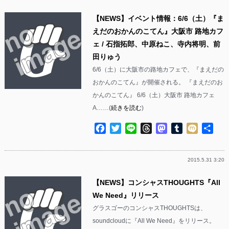
【NEWS】イベント情報：6/6（土）『ま
えだのおかんのこてん』大阪市 路地カフ
ェ / 石指拓郎、中原ねこ、寺内将明、前
田りゅう
6/6（土）に大阪市の路地カフェで、『まえだの
おかんのこてん』が開催される。 『まえだのお
かんのこてん』 6/6（土）大阪市 路地カフェ
A……(
続きを読む
)
Facebook
Twitter
Line
Threads
Mastodon
Tumblr
Mixi
共
有
2015.5.31 3:20
【NEWS】コンシャスTHOUGHTS『All
We Need』リリース
グラスゴーのコンシャスTHOUGHTSは、
soundcloudに『All We Need』をリリース。