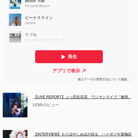
【LIVE REPORT】ぶっ恋呂百花　ワンマンライブ「楯突...
143件のビュー
【INTERVIEW】もりばやしみほが語る、ハイポジ今昔物語