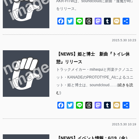
AKR-FITWは、soundcloudに新曲『逢魔が時』
をリリース。
Facebook
Twitter
Line
Threads
Mastodon
Tumblr
Mixi
共
有
2015.5.30 10:23
【NEWS】姫と博士 新曲『トイレ休
憩』リリース
トラックメイカー・mihequiと邦楽テクノユニ
ット・KANADEのPROTOTYPE_AIによるユニ
ット・姫と博士は、soundcloud……(
続きを読
む
)
Facebook
Twitter
Line
Threads
Mastodon
Tumblr
Mixi
共
有
2015.5.30 10:19
【NEWS】イベント情報：6/19（金）