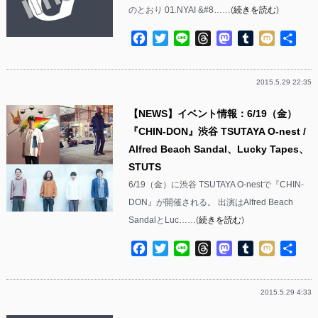
のとおり 01.NYAI &#8……(
続きを読む
)
Facebook
Twitter
Line
Threads
Mastodon
Tumblr
Mixi
共
有
2015.5.29 22:35
【NEWS】イベント情報：6/19（金）
『CHIN-DON』渋谷 TSUTAYA O-nest /
Alfred Beach Sandal、Lucky Tapes、
STUTS
6/19（金）に渋谷 TSUTAYA O-nestで『CHIN-
DON』が開催される。 出演はAlfred Beach
SandalとLuc……(
続きを読む
)
Facebook
Twitter
Line
Threads
Mastodon
Tumblr
Mixi
共
有
2015.5.29 4:33