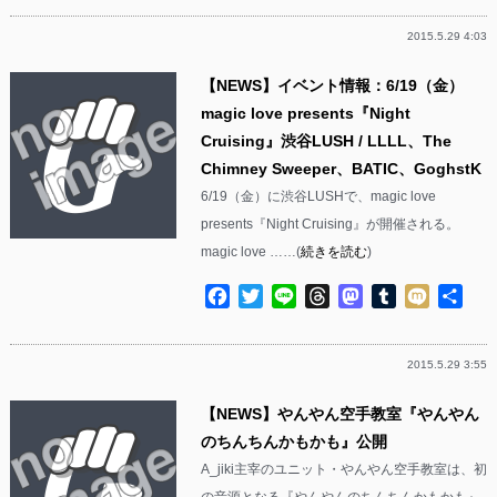
2015.5.29 4:03
【NEWS】イベント情報：6/19（金）
magic love presents『Night
Cruising』渋谷LUSH / LLLL、The
Chimney Sweeper、BATIC、GoghstK
6/19（金）に渋谷LUSHで、magic love
presents『Night Cruising』が開催される。
magic love ……(
続きを読む
)
Facebook
Twitter
Line
Threads
Mastodon
Tumblr
Mixi
共
有
2015.5.29 3:55
【NEWS】やんやん空手教室『やんやん
のちんちんかもかも』公開
A_jiki主宰のユニット・やんやん空手教室は、初
の音源となる『やんやんのちんちんかもかも』