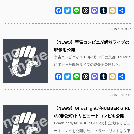
Facebook
Twitter
Line
Threads
Mastodon
Tumblr
Mixi
共
有
2015.5.30 9:27
【NEWS】宇宙コンビニが解散ライブの
映像を公開
宇宙コンビニが2015年3月13日に京都GROWLY
にて行った解散ライブの映像を公開した。
Facebook
Twitter
Line
Threads
Mastodon
Tumblr
Mixi
共
有
2015.5.30 7:12
【NEWS】GhostlightがNUMBER GIRL
の(非公式)トリビュートコンピを公開
GhostlightがNUMBER GIRLの(非公式)トリビュ
ートコンピを公開した。 トラックリストは以下