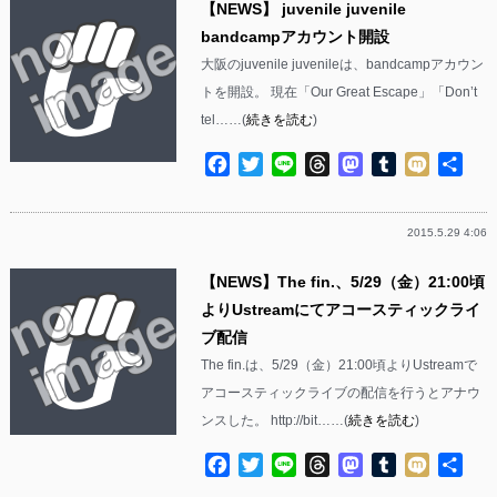
【NEWS】 juvenile juvenile
bandcampアカウント開設
大阪のjuvenile juvenileは、bandcampアカウン
トを開設。 現在「Our Great Escape」「Don’t
tel……(
続きを読む
)
Facebook
Twitter
Line
Threads
Mastodon
Tumblr
Mixi
共
有
2015.5.29 4:06
【NEWS】The fin.、5/29（金）21:00頃
よりUstreamにてアコースティックライ
ブ配信
The fin.は、5/29（金）21:00頃よりUstreamで
アコースティックライブの配信を行うとアナウ
ンスした。 http://bit……(
続きを読む
)
Facebook
Twitter
Line
Threads
Mastodon
Tumblr
Mixi
共
有