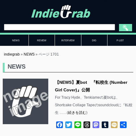
NEWS
REVIEW
INTERVIEW
DIG
P-LIST
indiegrab
»
NEWS
»
ページ 1701
NEWS
【NEWS】夏bot 『転校生 (Number
Girl Cover)』公開
For Tracy Hyde、Tenkiameの夏botは、
Shortcake Collage Tapeのsoundcloudに『転校
生 ……(
続きを読む
)
Facebook
Twitter
Line
Threads
Mastodon
Tumblr
Mixi
共
有