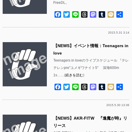
FreeDL。
Facebook
Twitter
Line
Threads
Mastodon
Tumblr
Mixi
共
有
2015.5.31 3:14
【NEWS】イベント情報：Teenagers in
love
Teenagers in loveのライブスケジュール 『テレ
テレンpre”ユメギワナイト5″ 深海600m
1s……(
続きを読む
)
Facebook
Twitter
Line
Threads
Mastodon
Tumblr
Mixi
共
有
2015.5.30 13:36
【NEWS】AKR-FITW 『逢魔が時』リ
リース