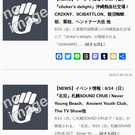
『clicker’s delight』沖縄熱血社交場 /
CRZKNY、SCIBATTLON、殺沼蜘蛛
助、紫怨、ヘントナー大佐 他
6/19（金）に那覇市国際通りの沖縄熱血社交場
にて『clicker’s delight』が開催される。
『clicker&#82……(
続きを読む
)
Facebook
Twitter
Line
Threads
Mastodon
Tumblr
Mixi
共
有
2015.5.30 10:10
【NEWS】イベント情報：6/14（日）
『右目』札幌SOUND CRUE / Never
Young Beach、Ancient Youth Club、
The TV Show他
6/14（日）に札幌SOUND CRUEで『右目』が
開催される。 『右目』 6/14（日）札幌SOUND
CRUE ACT：Never Yo……(
続きを読む
)