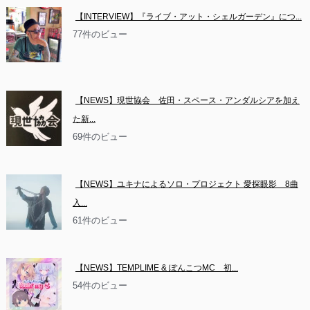
【INTERVIEW】『ライブ・アット・シェルガーデン』につ...
77件のビュー
【NEWS】現世協会　佐田・スペース・アンダルシアを加え
た新...
69件のビュー
【NEWS】ユキナによるソロ・プロジェクト 愛探眼影　8曲
入...
61件のビュー
【NEWS】TEMPLIME & ぽんこつMC　初...
54件のビュー