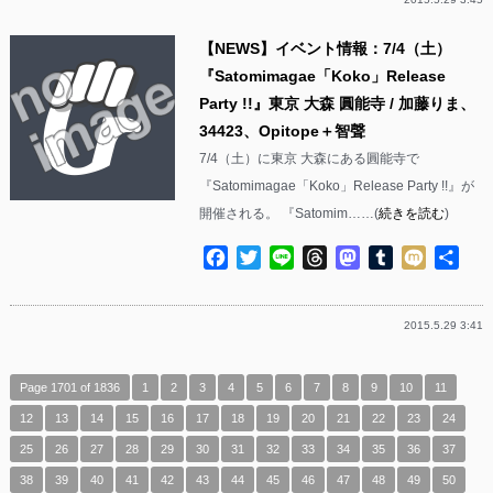
【NEWS】イベント情報：7/4（土）
『Satomimagae「Koko」Release
Party !!』東京 大森 圓能寺 / 加藤りま、
34423、Opitope＋智聲
7/4（土）に東京 大森にある圓能寺で
『Satomimagae「Koko」Release Party !!』が
開催される。 『Satomim……(
続きを読む
)
Facebook
Twitter
Line
Threads
Mastodon
Tumblr
Mixi
共
有
2015.5.29 3:41
Page 1701 of 1836
1
2
3
4
5
6
7
8
9
10
11
12
13
14
15
16
17
18
19
20
21
22
23
24
25
26
27
28
29
30
31
32
33
34
35
36
37
38
39
40
41
42
43
44
45
46
47
48
49
50