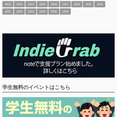
1822
1823
1824
1825
1826
1827
1828
1829
1830
1831
1832
1833
1834
1835
1836
学生無料のイベントはこちら