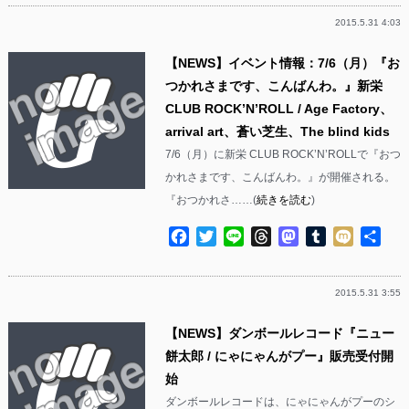
2015.5.31 4:03
【NEWS】イベント情報：7/6（月）『お
つかれさまです、こんばんわ。』新栄
CLUB ROCK’N’ROLL / Age Factory、
arrival art、蒼い芝生、The blind kids
7/6（月）に新栄 CLUB ROCK’N’ROLLで『おつ
かれさまです、こんばんわ。』が開催される。
『おつかれさ……(
続きを読む
)
Facebook
Twitter
Line
Threads
Mastodon
Tumblr
Mixi
共
有
2015.5.31 3:55
【NEWS】ダンボールレコード『ニュー
餅太郎 / にゃにゃんがプー』販売受付開
始
ダンボールレコードは、にゃにゃんがプーのシ