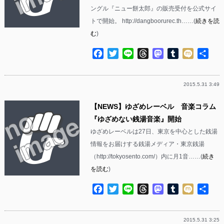
ングル『ニュー餅太郎』の販売受付を公式サイ
トで開始。 http://dangboorurec.th……(
続きを読
む
)
Facebook
Twitter
Line
Threads
Mastodon
Tumblr
Mixi
共
有
2015.5.31 3:49
【NEWS】ゆざめレーベル 音楽コラム
『ゆざめない銭湯音楽』開始
ゆざめレーベルは27日、東京を中心とした銭湯
情報をお届けする銭湯メディア・東京銭湯
（http://tokyosento.com/）内に月1音……(
続き
を読む
)
Facebook
Twitter
Line
Threads
Mastodon
Tumblr
Mixi
共
有
2015.5.31 3:25