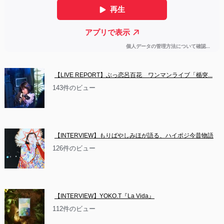
【LIVE REPORT】ぶっ恋呂百花　ワンマンライブ「楯突...
143件のビュー
【INTERVIEW】もりばやしみほが語る、ハイポジ今昔物語
126件のビュー
【INTERVIEW】YOKO.T『La Vida』
112件のビュー