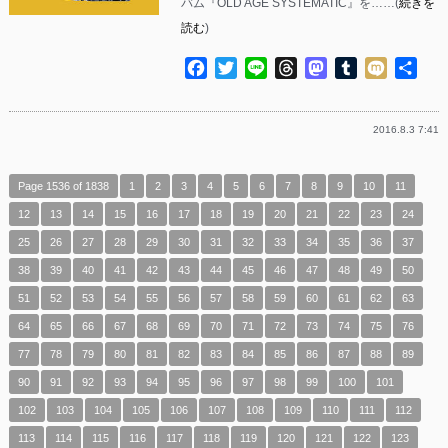
バム『OLD AGE SYSTEMATIC』を……(
続きを
読む
)
Facebook
Twitter
Line
Threads
Mastodon
Tumblr
Mixi
共
有
2016.8.3 7:41
Page 1536 of 1838
1
2
3
4
5
6
7
8
9
10
11
12
13
14
15
16
17
18
19
20
21
22
23
24
25
26
27
28
29
30
31
32
33
34
35
36
37
38
39
40
41
42
43
44
45
46
47
48
49
50
51
52
53
54
55
56
57
58
59
60
61
62
63
64
65
66
67
68
69
70
71
72
73
74
75
76
77
78
79
80
81
82
83
84
85
86
87
88
89
90
91
92
93
94
95
96
97
98
99
100
101
102
103
104
105
106
107
108
109
110
111
112
113
114
115
116
117
118
119
120
121
122
123