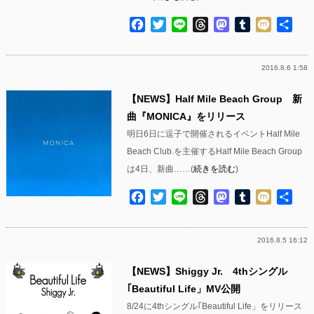
Facebook
Twitter
Line
Threads
Mastodon
Tumblr
Mixi
共
有
2016.8.6 1:58
【NEWS】Half Mile Beach Group 新
曲『MONICA』をリリース
明日6日に逗子で開催されるイベントHalf Mile
Beach Club.を主催するHalf Mile Beach Group
は4日、新曲……(
続きを読む
)
Facebook
Twitter
Line
Threads
Mastodon
Tumblr
Mixi
共
有
2016.8.5 16:12
【NEWS】Shiggy Jr. 4thシングル
｢Beautiful Life」MV公開
8/24に4thシングル｢Beautiful Life」をリリース