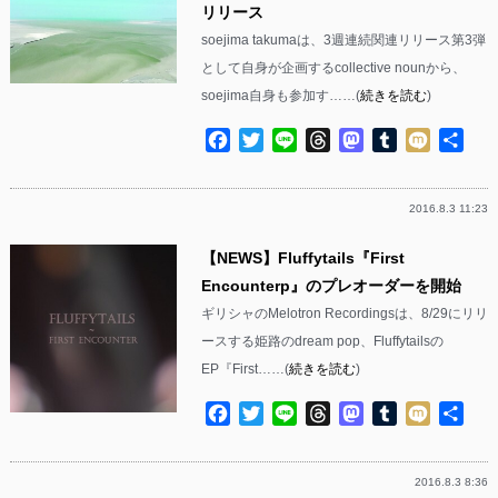
リリース
soejima takumaは、3週連続関連リリース第3弾
として自身が企画するcollective nounから、
soejima自身も参加す……(
続きを読む
)
Facebook
Twitter
Line
Threads
Mastodon
Tumblr
Mixi
共
有
2016.8.3 11:23
【NEWS】Fluffytails『First
Encounterp』のプレオーダーを開始
ギリシャのMelotron Recordingsは、8/29にリリ
ースする姫路のdream pop、Fluffytailsの
EP『First……(
続きを読む
)
Facebook
Twitter
Line
Threads
Mastodon
Tumblr
Mixi
共
有
2016.8.3 8:36