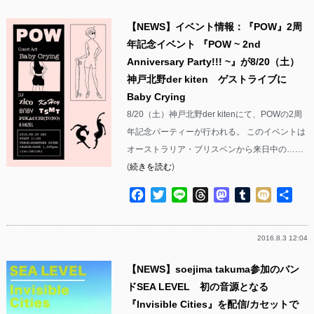
【NEWS】イベント情報：『POW』2周
年記念イベント 『POW ~ 2nd
Anniversary Party!!! ~』が8/20（土）
神戸北野der kiten ゲストライブに
Baby Crying
8/20（土）神戸北野der kitenにて、POWの2周
年記念パーティーが行われる。 このイベントは
オーストラリア・ブリスベンから来日中の……
(
続きを読む
)
Facebook
Twitter
Line
Threads
Mastodon
Tumblr
Mixi
共
有
2016.8.3 12:04
【NEWS】soejima takuma参加のバン
ドSEA LEVEL 初の音源となる
『Invisible Cities』を配信/カセットで