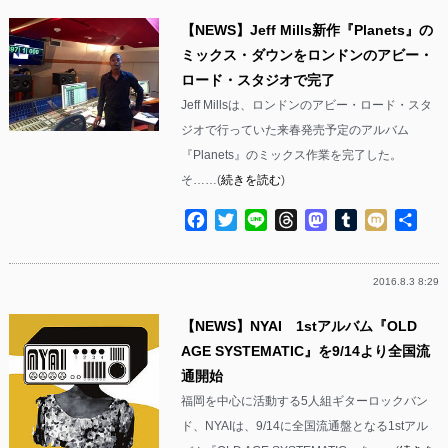
【NEWS】Jeff Mills新作『Planets』の
ミックス・ダウンをロンドンのアビー・
ロード・スタジオで完了
Jeff Millsは、ロンドンのアビー・ロード・スタ
ジオで行っていた来春発売予定のアルバム
『Planets』のミックス作業を完了した。
そ……(
続きを読む
)
Facebook
Twitter
Line
Threads
Mastodon
Tumblr
Mixi
共
有
2016.8.3 8:29
【NEWS】NYAI 1stアルバム『OLD
AGE SYSTEMATIC』を9/14より全国流
通開始
福岡を中心に活動する5人組ギターロックバン
ド、NYAIは、9/14に全国流通盤となる1stアル