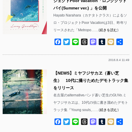
ジェクトPoor Vacation「ロンググッド
バイ(Summer ver.) 」を公開
Hayato Narahara（カナタトクラス）によるソ
ロ・プロジェクトPoor Vacationは3日、昨年リ
リースされた「Metropo……(
続きを読む
)
Facebook
Twitter
Line
Threads
Mastodon
Tumblr
Mixi
共
有
2016.8.4 11:49
【NEWS】ミヤフジサカヱ（蒼い芝
生） 10代に撮りためたデモトラック集
をリリース
名古屋のalternativeバンド蒼い芝生のGt./Vo.ミ
ヤフジサカヱは、10代の頃に書き溜めたデモト
ラック集『Young souls,……(
続きを読む
)
Facebook
Twitter
Line
Threads
Mastodon
Tumblr
Mixi
共
有