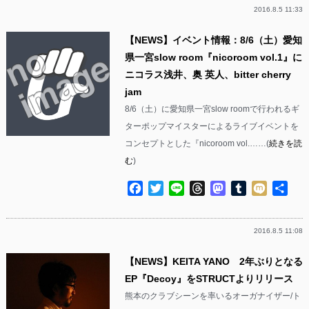
2016.8.5 11:33
【NEWS】イベント情報：8/6（土）愛知
県一宮slow room『nicoroom vol.1』に
ニコラス浅井、奥 英人、bitter cherry
jam
8/6（土）に愛知県一宮slow roomで行われるギ
ターポップマイスターによるライブイベントを
コンセプトとした『nicoroom vol.……(
続きを読
む
)
Facebook
Twitter
Line
Threads
Mastodon
Tumblr
Mixi
共
有
2016.8.5 11:08
【NEWS】KEITA YANO 2年ぶりとなる
EP『Decoy』をSTRUCTよりリリース
熊本のクラブシーンを率いるオーガナイザー/ト