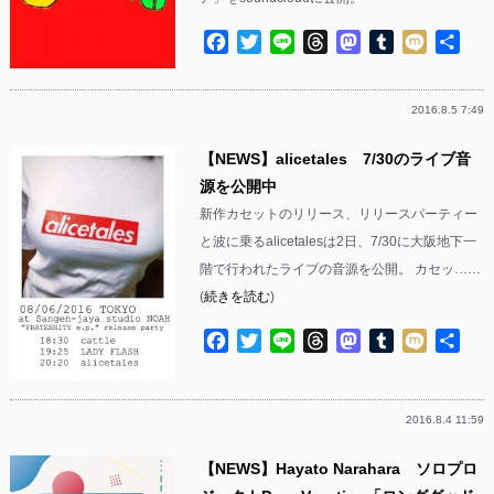
Facebook
Twitter
Line
Threads
Mastodon
Tumblr
Mixi
共
有
2016.8.5 7:49
【NEWS】alicetales 7/30のライブ音
源を公開中
新作カセットのリリース、リリースパーティー
と波に乗るalicetalesは2日、7/30に大阪地下一
階で行われたライブの音源を公開。 カセッ……
(
続きを読む
)
Facebook
Twitter
Line
Threads
Mastodon
Tumblr
Mixi
共
有
2016.8.4 11:59
【NEWS】Hayato Narahara ソロプロ