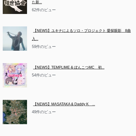
た新...
62件のビュー
【NEWS】ユキナによるソロ・プロジェクト 愛探眼影　8曲
入...
59件のビュー
【NEWS】TEMPLIME & ぽんこつMC　初...
54件のビュー
【NEWS】MASATAKA & Daddy K　...
49件のビュー