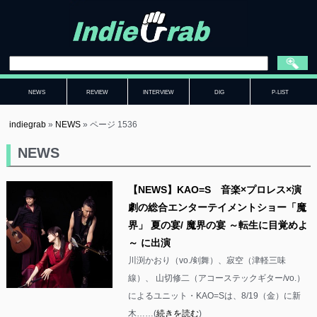
NEWS
REVIEW
INTERVIEW
DIG
P-LIST
indiegrab
»
NEWS
»
ページ 1536
NEWS
【NEWS】KAO=S 音楽×プロレス×演
劇の総合エンターテイメントショー「魔
界」 夏の宴/ 魔界の宴 ～転生に目覚めよ
～ に出演
川渕かおり（vo./剣舞）、寂空（津軽三味
線）、 山切修二（アコーステックギター/vo.）
によるユニット・KAO=Sは、8/19（金）に新
木……(
続きを読む
)