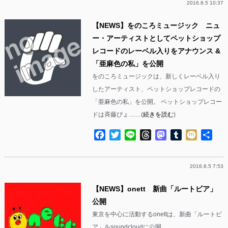
2016.8.5 10:37
【NEWS】をのころミュージック ニュ
ー・アーティストとしてペットショップ
レコードのレーベル入りをアナウンス &
「亜麻色の私」を公開
をのころミュージックは、新しくレーベル入り
したアーティスト、ペットショップレコードの
「亜麻色の私」を公開。 ペットショップレコー
ドは斉藤ぴょ……(
続きを読む
)
Facebook
Twitter
Line
Threads
Mastodon
Tumblr
Mixi
共
有
2016.8.5 7:53
【NEWS】onett 新曲「ルートビア」
公開
東京を中心に活動するonettは、新曲「ルートビ
ア」をsoundcloudに公開。