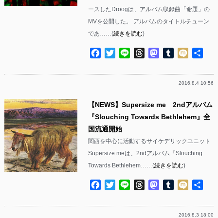
ースしたDroogは、アルバム収録曲「命題」の
MVを公開した。 アルバムのタイトルチューン
であ……(
続きを読む
)
Facebook
Twitter
Line
Threads
Mastodon
Tumblr
Mixi
共
有
2016.8.4 10:56
【NEWS】Supersize me 2ndアルバム
『Slouching Towards Bethlehem』全
国流通開始
関西を中心に活動するサイケデリックユニット
Supersize meは、2ndアルバム『Slouching
Towards Bethlehem……(
続きを読む
)
Facebook
Twitter
Line
Threads
Mastodon
Tumblr
Mixi
共
有
2016.8.3 18:00