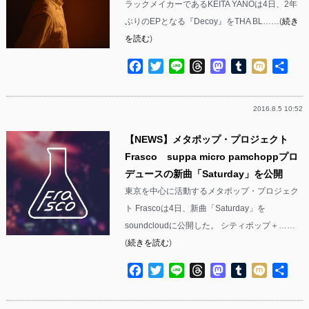
ラックメイカーであるKEITA YANOは4日、2年
ぶりのEPとなる『Decoy』をTHA BL……(
続き
を読む
)
Facebook
Twitter
Line
Threads
Mastodon
Tumblr
Mixi
共
有
2016.8.5 10:52
【NEWS】メタポップ・プロジェクト
Frasco suppa micro pamchoppプロ
デュースの新曲「Saturday」を公開
東京を中心に活動するメタポップ・プロジェク
ト Frascoは4日、新曲「Saturday」を
soundcloudに公開した。 シティポップ＋……
(
続きを読む
)
Facebook
Twitter
Line
Threads
Mastodon
Tumblr
Mixi
共
有