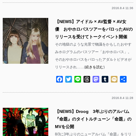
2016.8.4 11:36
【NEWS】アイドル × AV監督 × AV女
優 おやホロバスツアーをパロったAVの
リリースを受けてトークイベント開催
その地獄のような光景で物議をかもしたおやす
みホログラムのバスツアー「おやホロバス」。
そのおやホロバスをパロったアダルトビデオが
リリースされ……(
続きを読む
)
Facebook
Twitter
Line
Threads
Mastodon
Tumblr
Mixi
共
有
2016.8.4 11:28
【NEWS】Droog 3年ぶりのアルバム
『命題』のタイトルチューン「命題」の
MVを公開
8/3に3年ぶりのニューアルバム『命題』をリリ