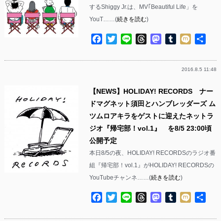
するShiggy Jr.は、MV｢Beautiful Life」を
YouT……(
続きを読む
)
Facebook
Twitter
Line
Threads
Mastodon
Tumblr
Mixi
共
有
2016.8.5 11:48
【NEWS】HOLIDAY! RECORDS ナー
ドマグネット須田とハンブレッダーズ ム
ツムロアキラをゲストに迎えたネットラ
ジオ『帰宅部！vol.1』 を8/5 23:00頃
公開予定
本日8/5の夜、HOLIDAY! RECORDSのラジオ番
組『帰宅部！vol.1』がHOLIDAY! RECORDSの
YouTubeチャンネ……(
続きを読む
)
Facebook
Twitter
Line
Threads
Mastodon
Tumblr
Mixi
共
有