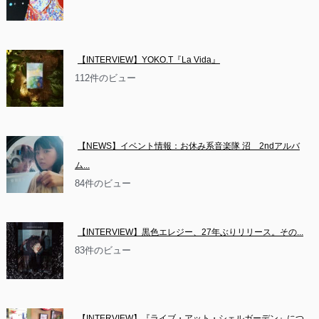
【INTERVIEW】YOKO.T『La Vida』
112件のビュー
【NEWS】イベント情報：お休み系音楽隊 沼　2ndアルバ
ム...
84件のビュー
【INTERVIEW】黒色エレジー、27年ぶりリリース。その...
83件のビュー
【INTERVIEW】『ライブ・アット・シェルガーデン』につ...