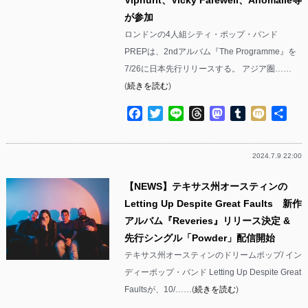
が参加
ロンドンの4人組シティ・ポップ・バンド
PREPは、2ndアルバム『The Programme』を
7/26に日本先行リリースする。 アジア圏……
(
続きを読む
)
Facebook
Twitter
Line
Threads
Mastodon
Tumblr
Mixi
共
有
2024.7.9 22:00
【NEWS】テキサス州オースティンの
Letting Up Despite Great Faults 新作
アルバム『Reveries』リリース決定 &
先行シングル「Powder」配信開始
テキサス州オースティンのドリームポップ/ イン
ディーポップ・バンド Letting Up Despite Great
Faultsが、10/……(
続きを読む
)