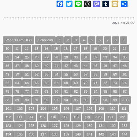
Facebook
Twitter
Line
Threads
Mastodon
Tumblr
Mixi
共
有
2024.7.9 21:00
Page 339 of 1838
‹ Previous
1
2
3
4
5
6
7
8
9
10
11
12
13
14
15
16
17
18
19
20
21
22
23
24
25
26
27
28
29
30
31
32
33
34
35
36
37
38
39
40
41
42
43
44
45
46
47
48
49
50
51
52
53
54
55
56
57
58
59
60
61
62
63
64
65
66
67
68
69
70
71
72
73
74
75
76
77
78
79
80
81
82
83
84
85
86
87
88
89
90
91
92
93
94
95
96
97
98
99
100
101
102
103
104
105
106
107
108
109
110
111
112
113
114
115
116
117
118
119
120
121
122
123
124
125
126
127
128
129
130
131
132
133
134
135
136
137
138
139
140
141
142
143
144