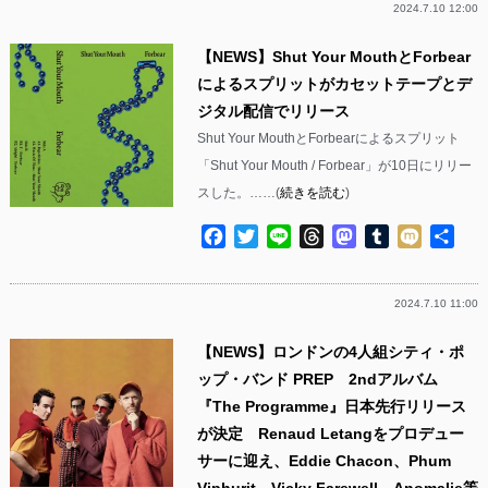
2024.7.10 12:00
【NEWS】Shut Your MouthとForbear
によるスプリットがカセットテープとデ
ジタル配信でリリース
Shut Your MouthとForbearによるスプリット
「Shut Your Mouth / Forbear」が10日にリリー
スした。……(
続きを読む
)
Facebook
Twitter
Line
Threads
Mastodon
Tumblr
Mixi
共
有
2024.7.10 11:00
【NEWS】ロンドンの4人組シティ・ポ
ップ・バンド PREP 2ndアルバム
『The Programme』日本先行リリース
が決定 Renaud Letangをプロデュー
サーに迎え、Eddie Chacon、Phum
Viphurit、Vicky Farewell、Anomalie等