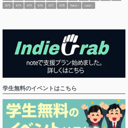
673
674
675
676
677
678
Next ›
Last ›
学生無料のイベントはこちら