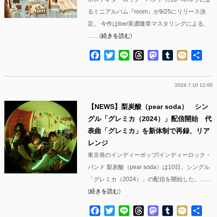
るミニアルバム『room』が9/25にリリース決
定。 今作はtoe/美濃隆章マスタリングによる、
……(
続きを読む
)
Facebook
Twitter
Line
Threads
Mastodon
Tumblr
Mixi
共
有
2024.7.10 12:00
【NEWS】梨炭酸（pear soda） シン
グル「グレミカ（2024）」配信開始 代
表曲「グレミカ」を新体制で再録、リア
レンジ
東京発のインディーポップ/インディーロック・
バンド 梨炭酸（pear soda）は10日、シングル
「グレミカ（2024）」の配信を開始した。……
(
続きを読む
)
Facebook
Twitter
Line
Threads
Mastodon
Tumblr
Mixi
共