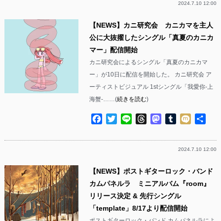
2024.7.10 12:00
【NEWS】カニ研究会 カニカマを主人
公に大抜擢したシングル「真夏のカニカ
マー」配信開始
カニ研究会によるシングル「真夏のカニカマ
ー」が10日に配信を開始した。 カニ研究会 ア
ーティストビジュアル 1stシングル「我愛你-上
海蟹-……(
続きを読む
)
Facebook
Twitter
Line
Threads
Mastodon
Tumblr
Mixi
共
有
2024.7.10 12:00
【NEWS】ポストギターロック・バンド
カムパネルラ ミニアルバム『room』
リリース決定 & 先行シングル
「template」8/17より配信開始
ポストギターロック・バンド カムパネルラによ