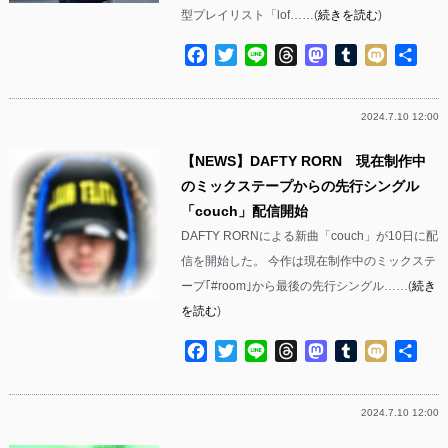
型プレイリスト「lof……(
続きを読む
)
Facebook
Twitter
Line
Threads
Mastodon
Tumblr
Mixi
共
有
2024.7.10 12:00
【NEWS】DAFTY RORN 現在制作中
のミックステープからの先行シングル
「couch」配信開始
DAFTY RORNによる新曲「couch」が10日に配
信を開始した。 今作は現在制作中のミックステ
ープ｢#room｣から最後の先行シングル……(
続き
を読む
)
Facebook
Twitter
Line
Threads
Mastodon
Tumblr
Mixi
共
有
2024.7.10 12:00