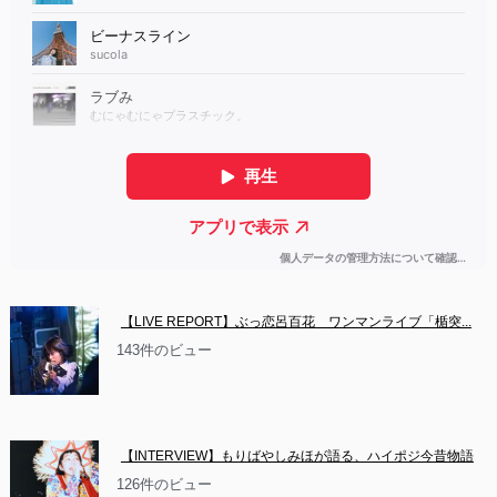
【LIVE REPORT】ぶっ恋呂百花　ワンマンライブ「楯突...
143件のビュー
【INTERVIEW】もりばやしみほが語る、ハイポジ今昔物語
126件のビュー