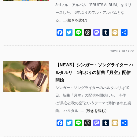
3rdフル・アルバム『FRUITS ALBUM』をリリ
ースした。 6年ぶりのフル・アルバムとな
る……(
続きを読む
)
Facebook
Twitter
Line
Threads
Mastodon
Tumblr
Mixi
共
有
2024.7.10 12:00
【NEWS】シンガー・ソングライター ハ
ルタルリ 1年ぶりの新曲「月空」配信
開始
シンガー・ソングライターのハルタルリは10
日、新曲「月空」の配信を開始した。 今作
は“男心と秋の空”というテーマで制作された楽
曲。 ハルタル……(
続きを読む
)
Facebook
Twitter
Line
Threads
Mastodon
Tumblr
Mixi
共
有