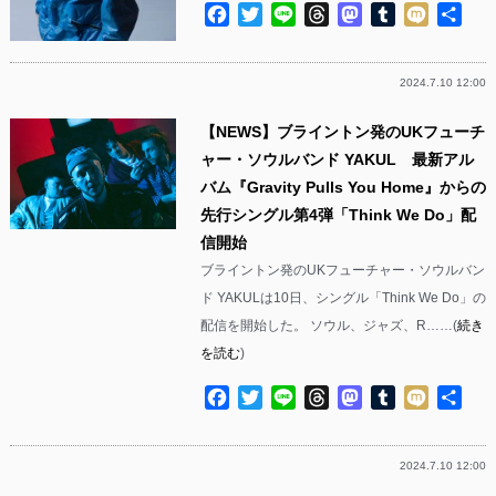
Facebook
Twitter
Line
Threads
Mastodon
Tumblr
Mixi
共
有
2024.7.10 12:00
【NEWS】ブライントン発のUKフューチ
ャー・ソウルバンド YAKUL 最新アル
バム『Gravity Pulls You Home』からの
先行シングル第4弾「Think We Do」配
信開始
ブライントン発のUKフューチャー・ソウルバン
ド YAKULは10日、シングル「Think We Do」の
配信を開始した。 ソウル、ジャズ、R……(
続き
を読む
)
Facebook
Twitter
Line
Threads
Mastodon
Tumblr
Mixi
共
有
2024.7.10 12:00