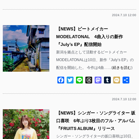
有
2024.7.10 12:00
【NEWS】ビートメイカー
MODELATONAL 4曲入りの新作
『July’s EP』配信開始
新潟を拠点として活動するビートメイカー
MODELATONALは10日、新作『July’s EP』の
配信を開始した。 今作は4曲……(
続きを読む
)
Facebook
Twitter
Line
Threads
Mastodon
Tumblr
Mixi
共
有
2024.7.10 12:00
【NEWS】シンガー・ソングライター 坂
口喜咲 6年ぶり3枚目のフル・アルバム
『FRUITS ALBUM』リリース
シンガー・ソングライターの坂口喜咲は10日、