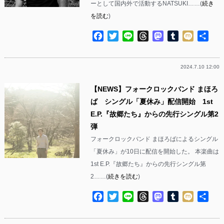
ーとして国内外で活動するNATSUKI……(
続き
を読む
)
Facebook
Twitter
Line
Threads
Mastodon
Tumblr
Mixi
共
有
2024.7.10 12:00
【NEWS】フォークロックバンド まほろ
ば シングル「夏休み」配信開始 1st
E.P.『故郷たち』からの先行シングル第2
弾
フォークロックバンド まほろばによるシングル
「夏休み」が10日に配信を開始した。 本楽曲は
1st E.P.『故郷たち』からの先行シングル第
2……(
続きを読む
)
Facebook
Twitter
Line
Threads
Mastodon
Tumblr
Mixi
共
有