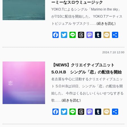
ーミーなスロウミュージック
YOKO.Tによるシングル「Marimo in the sky」
が7/10に配信を開始した。 YOKO.Tアーティス
トビジュアル サブスクリ……(
続きを読む
)
Facebook
Twitter
Line
Threads
Mastodon
Tumblr
Mixi
共
有
2024.7.10 12:00
【NEWS】クリエイティブユニット
S.O.H.B シングル「恋」の配信を開始
名古屋を中心に活動するクリエイティブユニッ
ト S.O.H.Bは10日、シングル「恋」の配信を開
始した。 今作はくるおしいくらいせつなすぎる
歌……(
続きを読む
)
Facebook
Twitter
Line
Threads
Mastodon
Tumblr
Mixi
共
有