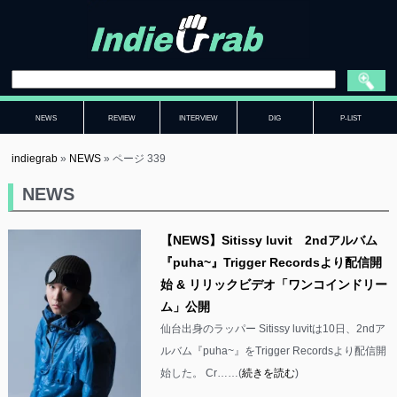
NEWS
REVIEW
INTERVIEW
DIG
P-LIST
indiegrab
»
NEWS
»
ページ 339
NEWS
【NEWS】Sitissy luvit 2ndアルバム
『puha~』Trigger Recordsより配信開
始 & リリックビデオ「ワンコインドリー
ム」公開
仙台出身のラッパー Sitissy luvitは10日、2ndア
ルバム『puha~』をTrigger Recordsより配信開
始した。 Cr……(
続きを読む
)