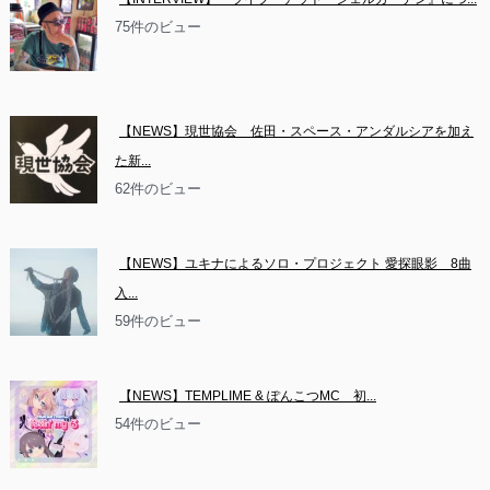
75件のビュー
【NEWS】現世協会　佐田・スペース・アンダルシアを加え
た新...
62件のビュー
【NEWS】ユキナによるソロ・プロジェクト 愛探眼影　8曲
入...
59件のビュー
【NEWS】TEMPLIME & ぽんこつMC　初...
54件のビュー