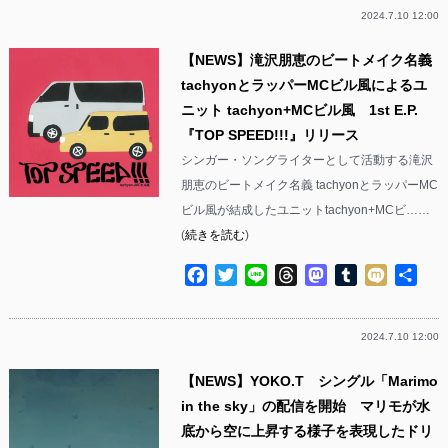
2024.7.10 12:00
【NEWS】滝沢朋恵のビートメイク名義
tachyonとラッパーMCビル風によるユ
ニット tachyon+MCビル風 1st E.P.
『TOP SPEED!!!』リリース
シンガー・ソングライターとして活動する滝沢
朋恵のビートメイク名義 tachyonとラッパーMC
ビル風が結成したユニットtachyon+MCビ……
(
続きを読む
)
Facebook
Twitter
Line
Threads
Mastodon
Tumblr
Mixi
共
有
2024.7.10 12:00
【NEWS】YOKO.T シングル「Marimo
in the sky」の配信を開始 マリモが水
底から空に上昇する様子を表現したドリ