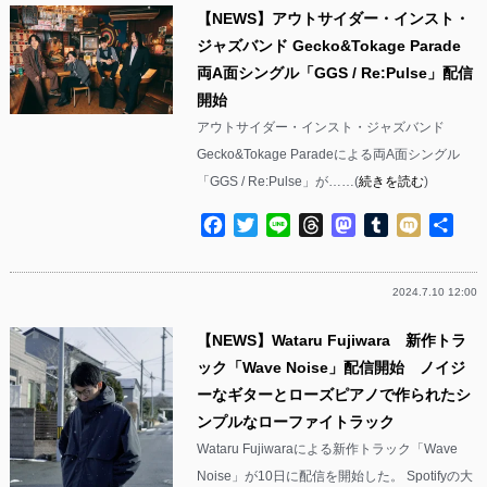
【NEWS】アウトサイダー・インスト・
ジャズバンド Gecko&Tokage Parade
両A面シングル「GGS / Re:Pulse」配信
開始
アウトサイダー・インスト・ジャズバンド
Gecko&Tokage Paradeによる両A面シングル
「GGS / Re:Pulse」が……(
続きを読む
)
Facebook
Twitter
Line
Threads
Mastodon
Tumblr
Mixi
共
有
2024.7.10 12:00
【NEWS】Wataru Fujiwara 新作トラ
ック「Wave Noise」配信開始 ノイジ
ーなギターとローズピアノで作られたシ
ンプルなローファイトラック
Wataru Fujiwaraによる新作トラック「Wave
Noise」が10日に配信を開始した。 Spotifyの大