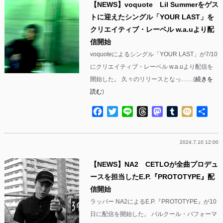
【NEWS】voquote Lil Summerをゲス
トに迎えたシングル「YOUR LAST」を
クリエイティブ・レーベル w.a.uより配
信開始
voquoteによるシングル「YOUR LAST」が7/10
にクリエイティブ・レーベル w.a.uより配信を
開始した。 久々のリリースとなっ……(
続きを
読む
)
Facebook
Twitter
Line
Threads
Mastodon
Tumblr
Mixi
共
有
2024.7.10 12:00
【NEWS】NA2 CETLOが全曲プロデュ
ースを担当したE.P.『PROTOTYPE』配
信開始
ラッパー NA2によるE.P.『PROTOTYPE』が10
日に配信を開始した。 パルクール・パフォーマ