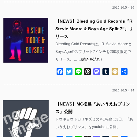
2015.10.5 4:19
【NEWS】Bleeding Gold Records『R.
Stevie Moore & Boys Age Split 7″』リ
リース
Bleeding Gold Recordsは、R. Stevie Mooreと
Boys Ageのスプリット7インチを200枚限定で
リリース。……(
続きを読む
)
Facebook
Twitter
Line
Threads
Mastodon
Tumblr
Mixi
共
有
2015.10.5 4:14
【NEWS】MC松島『あいうえおプリン
ス』公開
トウキョウトガリネズミのMC松島は3日、『あ
いうえおプリンス』をyoutubeに公開。