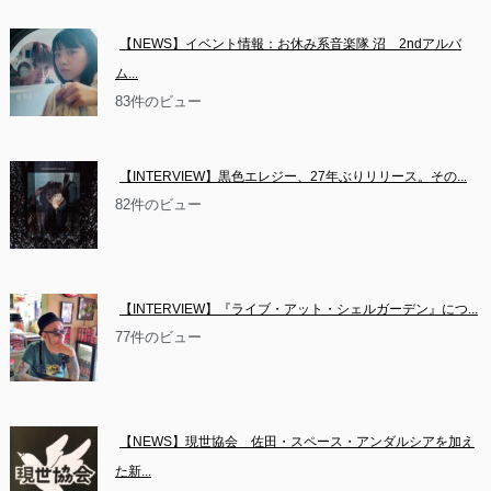
【NEWS】イベント情報：お休み系音楽隊 沼　2ndアルバ
ム...
83件のビュー
【INTERVIEW】黒色エレジー、27年ぶりリリース。その...
82件のビュー
【INTERVIEW】『ライブ・アット・シェルガーデン』につ...
77件のビュー
【NEWS】現世協会　佐田・スペース・アンダルシアを加え
た新...