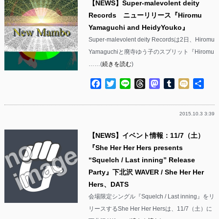
【NEWS】Super-malevolent deity
Records ニューリリース『Hiromu
Yamaguchi and HeidyYouko』
Super-malevolent deity Recordsは2日、Hiromu
Yamaguchiと廃寺ゆう子のスプリット『Hiromu
……(
続きを読む
)
Facebook
Twitter
Line
Threads
Mastodon
Tumblr
Mixi
共
有
2015.10.3 3:39
【NEWS】イベント情報：11/7（土）
『She Her Her Hers presents
“Squelch / Last inning” Release
Party』下北沢 WAVER / She Her Her
Hers、DATS
会場限定シングル『Squelch / Last inning』をリ
リースするShe Her Her Hersは、11/7（土）に