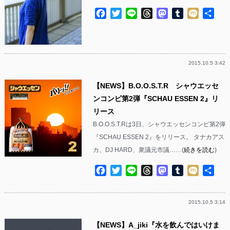
Facebook
Twitter
Line
Threads
Mastodon
Tumblr
Mixi
共
有
2015.10.5 3:42
【NEWS】B.O.O.S.T.R シャウエッセ
ンコンピ第2弾『SCHAU ESSEN 2』リ
リース
B.O.O.S.T.Rは3日、シャウエッセンコンピ第2弾
『SCHAU ESSEN 2』をリリース。 タナカアス
カ、DJ HARD、衆議元市議……(
続きを読む
)
Facebook
Twitter
Line
Threads
Mastodon
Tumblr
Mixi
共
有
2015.10.5 3:14
【NEWS】A_jiki『水を飲んではいけま