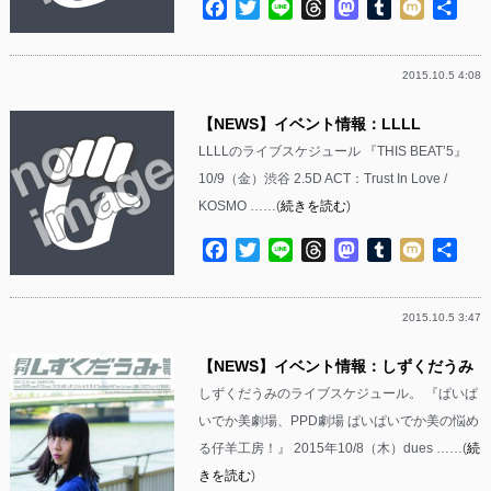
Facebook
Twitter
Line
Threads
Mastodon
Tumblr
Mixi
共
有
2015.10.5 4:08
【NEWS】イベント情報：LLLL
LLLLのライブスケジュール 『THIS BEAT’5』
10/9（金）渋谷 2.5D ACT：Trust In Love /
KOSMO ……(
続きを読む
)
Facebook
Twitter
Line
Threads
Mastodon
Tumblr
Mixi
共
有
2015.10.5 3:47
【NEWS】イベント情報：しずくだうみ
しずくだうみのライブスケジュール。 『ぱいぱ
いでか美劇場、PPD劇場 ぱいぱいでか美の悩め
る仔羊工房！』 2015年10/8（木）dues ……(
続
きを読む
)