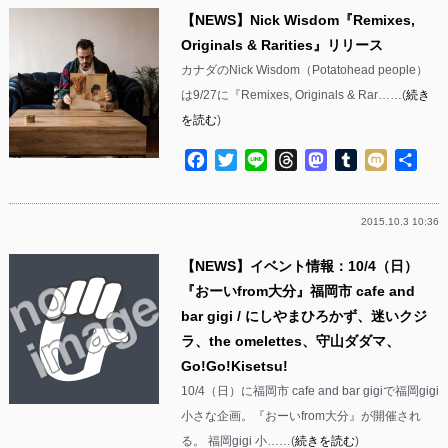
【NEWS】Nick Wisdom『Remixes,
Originals & Rarities』リリース
カナダのNick Wisdom（Potatohead people）
は9/27に『Remixes, Originals & Rar……(
続き
を読む
)
Facebook
Twitter
Line
Threads
Mastodon
Tumblr
Mixi
共
有
2015.10.3 10:36
【NEWS】イベント情報：10/4（日）
『おーいfrom大分』福岡市 cafe and
bar gigi / にしやまひろかず、迷いクジ
ラ、the omelettes、守山ダダマ、
Go!Go!Kisetsu!
10/4（日）に福岡市 cafe and bar gigiで福岡gigi
小さな企画。『おーいfrom大分』が開催され
る。 福岡gigi 小……(
続きを読む
)