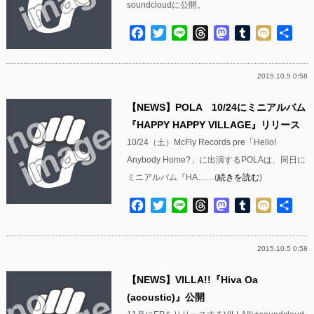
soundcloudに公開。
Facebook
Twitter
Line
Threads
Mastodon
Tumblr
Mixi
共
有
2015.10.5 0:58
【NEWS】POLA 10/24にミニアルバム
『HAPPY HAPPY VILLAGE』リリース
10/24（土）McFly Records pre「Hello!
Anybody Home?」に出演するPOLAは、同日に
ミニアルバム『HA……(
続きを読む
)
Facebook
Twitter
Line
Threads
Mastodon
Tumblr
Mixi
共
有
2015.10.5 0:58
【NEWS】VILLA!!『Hiva Oa
(acoustic)』公開