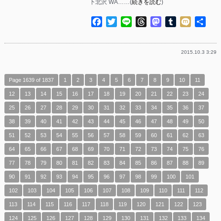
下北沢 WA……(
続きを読む
)
Facebook
Twitter
Line
Threads
Mastodon
Tumblr
Mixi
共
有
2015.10.3 3:29
Page 1639 of 1837
1
2
3
4
5
6
7
8
9
10
11
12
13
14
15
16
17
18
19
20
21
22
23
24
25
26
27
28
29
30
31
32
33
34
35
36
37
38
39
40
41
42
43
44
45
46
47
48
49
50
51
52
53
54
55
56
57
58
59
60
61
62
63
64
65
66
67
68
69
70
71
72
73
74
75
76
77
78
79
80
81
82
83
84
85
86
87
88
89
90
91
92
93
94
95
96
97
98
99
100
101
102
103
104
105
106
107
108
109
110
111
112
113
114
115
116
117
118
119
120
121
122
123
124
125
126
127
128
129
130
131
132
133
134