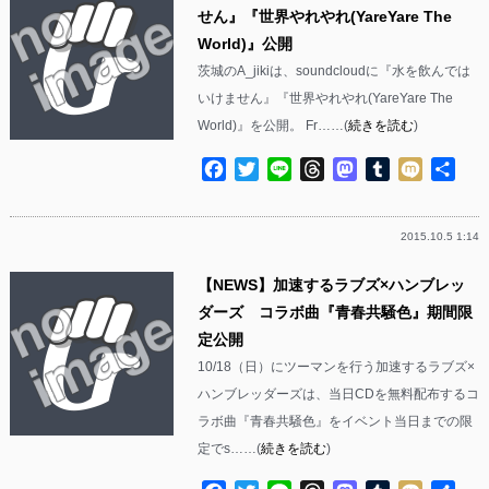
せん』『世界やれやれ(YareYare The
World)』公開
茨城のA_jikiは、soundcloudに『水を飲んでは
いけません』『世界やれやれ(YareYare The
World)』を公開。 Fr……(
続きを読む
)
Facebook
Twitter
Line
Threads
Mastodon
Tumblr
Mixi
共
有
2015.10.5 1:14
【NEWS】加速するラブズ×ハンブレッ
ダーズ コラボ曲『青春共騒色』期間限
定公開
10/18（日）にツーマンを行う加速するラブズ×
ハンブレッダーズは、当日CDを無料配布するコ
ラボ曲『青春共騒色』をイベント当日までの限
定でs……(
続きを読む
)