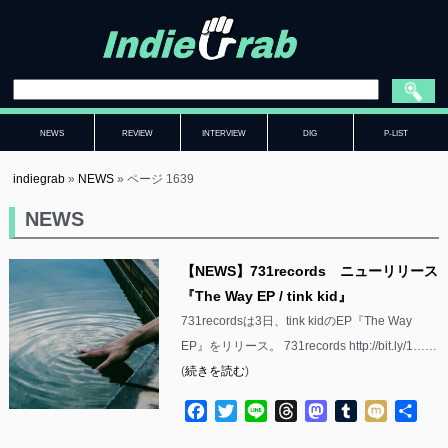
NEWS
REVIEW
INTERVIEW
DIG
P-LIST
indiegrab
»
NEWS
»
ページ 1639
NEWS
【NEWS】731records ニューリリース
『The Way EP / tink kid』
731recordsは3日、tink kidのEP『The Way
EP』をリリース。 731records http://bit.ly/1……
(
続きを読む
)
Facebook
Twitter
Line
Threads
Mastodon
Tumblr
Mixi
共
有