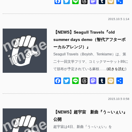
Facebook
Twitter
Line
Threads
Mastodon
Tumblr
Mixi
共
有
2015.10.5 1:14
【NEWS】Seagull Travels『old
summer days demo（智代アフターボ
ーカルアレンジ）』
Seagull Travels（Boyish、Tenkiame）は、第
二十一回文学フリマ、コミックマーケット89に
て頒布が予定されている麻枝……(
続きを読む
)
Facebook
Twitter
Line
Threads
Mastodon
Tumblr
Mixi
共
有
2015.10.5 0:58
【NEWS】超宇宙 新曲『う～いぇい』
公開
超宇宙は4日、新曲『う～いぇい』を