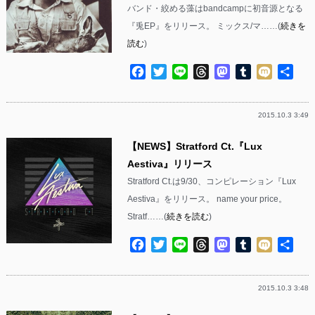
バンド・絞める藻はbandcampに初音源となる
『兎EP』をリリース。 ミックス/マ……(
続きを
読む
)
Facebook
Twitter
Line
Threads
Mastodon
Tumblr
Mixi
共
有
2015.10.3 3:49
【NEWS】Stratford Ct.『Lux
Aestiva』リリース
Stratford Ct.は9/30、コンピレーション『Lux
Aestiva』をリリース。 name your price。
Stratf……(
続きを読む
)
Facebook
Twitter
Line
Threads
Mastodon
Tumblr
Mixi
共
有
2015.10.3 3:48