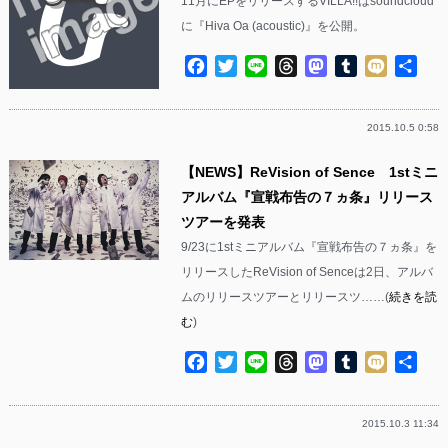
11月にEPをリリースするVILLA!!はsoundcloud
に『Hiva Oa (acoustic)』を公開。
Facebook
Twitter
Line
Threads
Mastodon
Tumblr
Mixi
共
有
2015.10.5 0:58
【NEWS】ReVision of Sence 1stミニ
アルバム『宣戦布告の７ヵ条』リリース
ツアーを発表
9/23に1stミニアルバム『宣戦布告の７ヵ条』を
リリースしたReVision of Senceは2日、アルバ
ムのリリースツアーとリリースツ……(
続きを読
む
)
Facebook
Twitter
Line
Threads
Mastodon
Tumblr
Mixi
共
有
2015.10.3 11:34