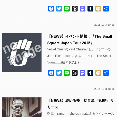
Facebook
Twitter
Line
Threads
Mastodon
Tumblr
Mixi
共
有
2015.10.3 10:19
【NEWS】イベント情報：『The Small
Square Japan Tour 2015』
Velvet CrushのPaul Chastainと、ドラマーの
John Richardsonによるユニット、The Small
Squa……(
続きを読む
)
Facebook
Twitter
Line
Threads
Mastodon
Tumblr
Mixi
共
有
2015.10.3 10:10
【NEWS】絞める藻 初音源『兎EP』リ
リース
剤電、zamoh、shu oshimaによるツインベース