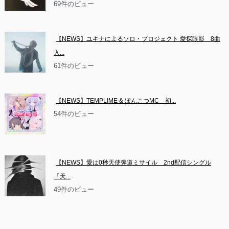
69件のビュー
【NEWS】ユキナによるソロ・プロジェクト 愛探眼影　8曲
入...
61件のビュー
【NEWS】TEMPLIME & ぽんこつMC　初...
54件のビュー
【NEWS】愛は0秒天使弾道ミサイル　2nd配信シングル
「天...
49件のビュー