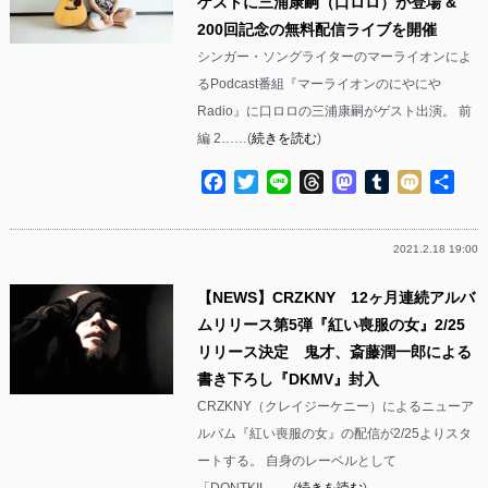
ゲストに三浦康嗣（口ロロ）が登場 &
200回記念の無料配信ライブを開催
シンガー・ソングライターのマーライオンによ
るPodcast番組『マーライオンのにやにや
Radio』に口ロロの三浦康嗣がゲスト出演。 前
編 2……(
続きを読む
)
Facebook
Twitter
Line
Threads
Mastodon
Tumblr
Mixi
共
有
2021.2.18 19:00
【NEWS】CRZKNY 12ヶ月連続アルバ
ムリリース第5弾『紅い喪服の女』2/25
リリース決定 鬼才、斎藤潤一郎による
書き下ろし『DKMV』封入
CRZKNY（クレイジーケニー）によるニューア
ルバム『紅い喪服の女』の配信が2/25よりスタ
ートする。 自身のレーベルとして
「DONTKIL……(
続きを読む
)