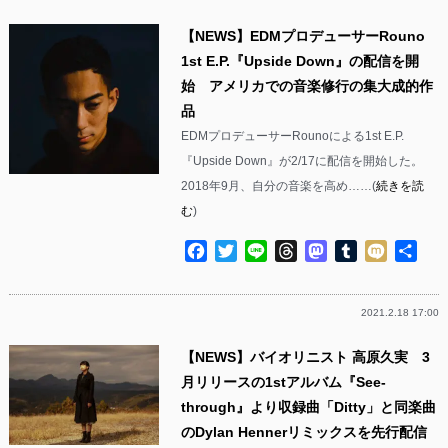
【NEWS】EDMプロデューサーRouno
1st E.P.『Upside Down』の配信を開
始 アメリカでの音楽修行の集大成的作
品
EDMプロデューサーRounoによる1st E.P.
『Upside Down』が2/17に配信を開始した。
2018年9月、自分の音楽を高め……(
続きを読
む
)
Facebook
Twitter
Line
Threads
Mastodon
Tumblr
Mixi
共
有
2021.2.18 17:00
【NEWS】バイオリニスト 高原久実 3
月リリースの1stアルバム『See-
through』より収録曲「Ditty」と同楽曲
のDylan Hennerリミックスを先行配信