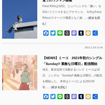
道でのワンマン開催
Furui Rihoは18日、ニューシングル「嫌い」を
3/3にリリースするとアナウンス。 今作はFurui
Rihoがステージで幾度となく披……(
続きを読
む
)
Facebook
Twitter
Line
Threads
Mastodon
Tumblr
Mixi
共
有
2021.2.18 12:00
【NEWS】ミーコ 2021年初のシングル
「Sunday!! 素敵な日曜日」配信開始
埼玉、東京近郊で活動するバンド ミーコは16
日、シングル「Sunday!! 素敵な日曜日」の配信
を開始した。 本作はミーコによる2021年
初……(
続きを読む
)
Facebook
Twitter
Line
Threads
Mastodon
Tumblr
Mixi
共
有