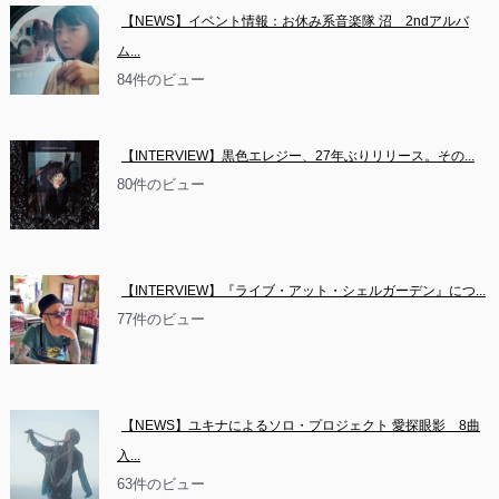
【NEWS】イベント情報：お休み系音楽隊 沼　2ndアルバ
ム...
84件のビュー
【INTERVIEW】黒色エレジー、27年ぶりリリース。その...
80件のビュー
【INTERVIEW】『ライブ・アット・シェルガーデン』につ...
77件のビュー
【NEWS】ユキナによるソロ・プロジェクト 愛探眼影　8曲
入...
63件のビュー