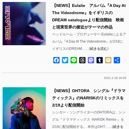
【NEWS】Eulalie アルバム『A Day At
The Videodrome』をイギリスの
DREAM catalogueより配信開始 映画
と現実世界の接近がテーマの作品
ベッドルーム・プロデューサー Eulalieによるア
ルバム『A Day At The Videodrome』が2/18に
イギリスのDREAM……(
続きを読む
)
Facebook
Twitter
Line
Threads
Mastodon
Tumblr
Mixi
共
有
2021.2.18 18:00
【NEWS】OHTORA シングル『ドラマ
ティックス』のNARISKのリミックスを
2/19より配信開始
シンガー・ソングライターのOHTORAは、シン
グル『ドラマティックス -NARISK Remix-』を
2/19に配信開始する。 本作はOHT……(
続きを