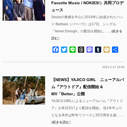
Favorite Music / NOKIES!）共同プロデ
ュース
Seussの奥畑を中心に2019年に結成されたバン
ド Barbara（バーバラ）は17日、シングル
「Never Enough」の配信を開始し……(
続きを
読む
)
Facebook
Twitter
Line
Threads
Mastodon
Tumblr
Mixi
共
有
2021.2.17 13:00
【NEWS】YAJICO GIRL ニューアルバ
ム『アウトドア』配信開始 &
MV「Better」公開
YAJICO GIRLによるニューアルバム『アウトド
ア』が本日2/17より配信を開始。 役1年半ぶり
となる本作は昨年リリースし50万再生を超……
(
続きを読む
)