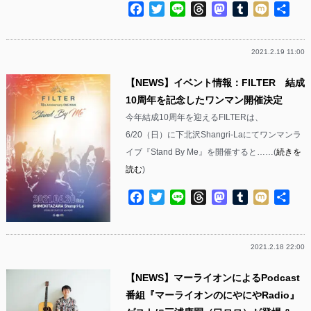
Facebook
Twitter
Line
Threads
Mastodon
Tumblr
Mixi
共
有
2021.2.19 11:00
【NEWS】イベント情報：FILTER 結成
10周年を記念したワンマン開催決定
今年結成10周年を迎えるFILTERは、
6/20（日）に下北沢Shangri-Laにてワンマンラ
イブ『Stand By Me』を開催すると……(
続きを
読む
)
Facebook
Twitter
Line
Threads
Mastodon
Tumblr
Mixi
共
有
2021.2.18 22:00
【NEWS】マーライオンによるPodcast
番組『マーライオンのにやにやRadio』