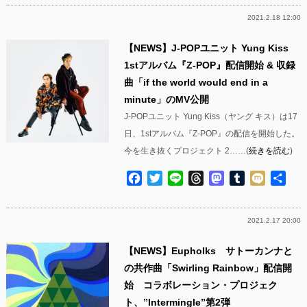
2021.2.18 12:00
【NEWS】J-POPユニット Yung Kiss
1stアルバム『Z-POP』配信開始 & 収録
曲「if the world would end in a
minute」のMV公開
J-POPユニット Yung Kiss（ヤング キス）は17
日、1stアルバム『Z-POP』の配信を開始した。
今を生き抜くプロジェクト 2……(
続きを読む
)
Facebook
Twitter
Line
Threads
Mastodon
Tumblr
Mixi
共
有
2021.2.17 20:00
【NEWS】Eupholks サトーカンナと
の共作曲「Swirling Rainbow」配信開
始 コラボレーション・プロジェク
ト、”Intermingle”第2弾