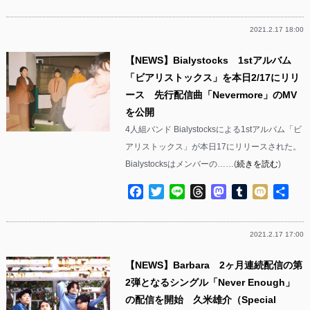
有
2021.2.17 18:00
【NEWS】Bialystocks 1stアルバム
「ビアリストックス」を本日2/17にリリ
ース 先行配信曲「Nevermore」のMV
を公開
4人組バンド Bialystocksによる1stアルバム「ビ
アリストックス」が本日17にリリースされた。
Bialystocksはメンバーの……(
続きを読む
)
Facebook
Twitter
Line
Threads
Mastodon
Tumblr
Mixi
共
有
2021.2.17 17:00
【NEWS】Barbara 2ヶ月連続配信の第
2弾となるシングル「Never Enough」
の配信を開始 久米雄介（Special