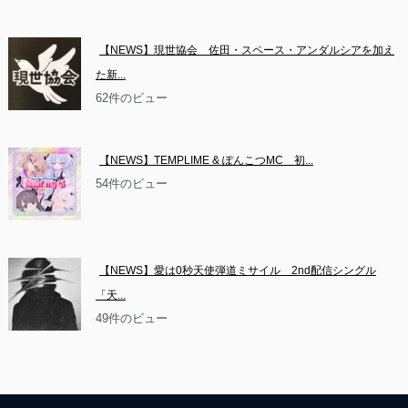
【NEWS】現世協会　佐田・スペース・アンダルシアを加え
た新...
62件のビュー
【NEWS】TEMPLIME & ぽんこつMC　初...
54件のビュー
【NEWS】愛は0秒天使弾道ミサイル　2nd配信シングル
「天...
49件のビュー