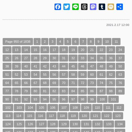
Facebook
Twitter
Line
Threads
Mastodon
Tumblr
Mixi
共
有
2021.2.17 12:00
Page 950 of 1838
1
2
3
4
5
6
7
8
9
10
11
12
13
14
15
16
17
18
19
20
21
22
23
24
25
26
27
28
29
30
31
32
33
34
35
36
37
38
39
40
41
42
43
44
45
46
47
48
49
50
51
52
53
54
55
56
57
58
59
60
61
62
63
64
65
66
67
68
69
70
71
72
73
74
75
76
77
78
79
80
81
82
83
84
85
86
87
88
89
90
91
92
93
94
95
96
97
98
99
100
101
102
103
104
105
106
107
108
109
110
111
112
113
114
115
116
117
118
119
120
121
122
123
124
125
126
127
128
129
130
131
132
133
134