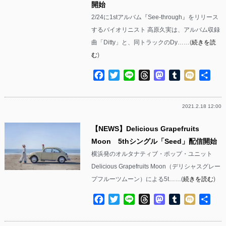
開始
2/24に1stアルバム『See-through』をリリース
するバイオリニスト 高原久実は、アルバム収録
曲「Ditty」と、同トラックのDy……(
続きを読
む
)
Facebook
Twitter
Line
Threads
Mastodon
Tumblr
Mixi
共
有
2021.2.18 12:00
【NEWS】Delicious Grapefruits
Moon 5thシングル「Seed」配信開始
横浜発のオルタナティブ・ポップ・ユニット
Delicious Grapefruits Moon（デリシャスグレー
プフルーツムーン）による5t……(
続きを読む
)
Facebook
Twitter
Line
Threads
Mastodon
Tumblr
Mixi
共
有