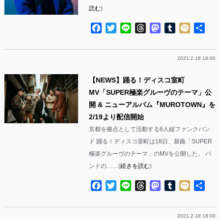
読む
)
Facebook
Twitter
Line
Threads
Mastodon
Tumblr
Mixi
共
有
2021.2.18 18:00
【NEWS】踊る！ディスコ室町
MV「SUPER極楽グルーヴのテーマ」公
開 & ニューアルバム『MUROTOWN』を
2/19より配信開始
京都を拠点として活動する6人組ファンクバン
ド 踊る！ディスコ室町は18日、新曲「SUPER
極楽グルーヴのテーマ」のMVを公開した。 バ
ンドの……(
続きを読む
)
Facebook
Twitter
Line
Threads
Mastodon
Tumblr
Mixi
共
有
2021.2.18 18:00