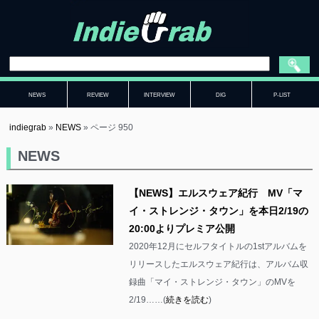
NEWS
REVIEW
INTERVIEW
DIG
P-LIST
indiegrab
»
NEWS
»
ページ 950
NEWS
【NEWS】エルスウェア紀行 MV「マ
イ・ストレンジ・タウン」を本日2/19の
20:00よりプレミア公開
2020年12月にセルフタイトルの1stアルバムを
リリースしたエルスウェア紀行は、アルバム収
録曲「マイ・ストレンジ・タウン」のMVを
2/19……(
続きを読む
)