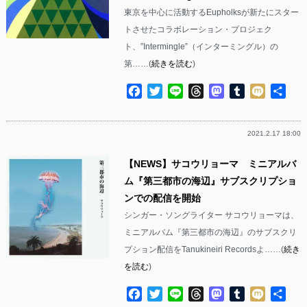
東京を中心に活動するEupholksが新たにスター
トさせたコラボレーション・プロジェク
ト、”Intermingle”（インターミングル）の
第……(
続きを読む
)
Facebook
Twitter
Line
Threads
Mastodon
Tumblr
Mixi
共
有
2021.2.17 18:00
【NEWS】サコウリョーマ ミニアルバ
ム『第三都市の海辺』サブスクリプショ
ンでの配信を開始
シンガー・ソングライター サコウリョーマは、
ミニアルバム『第三都市の海辺』のサブスクリ
プション配信をTanukineiri Recordsよ……(
続き
を読む
)
Facebook
Twitter
Line
Threads
Mastodon
Tumblr
Mixi
共