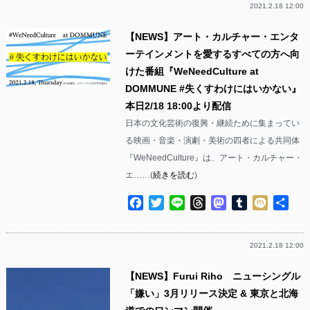
2021.2.18 12:00
【NEWS】アート・カルチャー・エンタ
ーテインメントを愛するすべての方へ向
けた番組『WeNeedCulture at
DOMMUNE #失くすわけにはいかない』
本日2/18 18:00より配信
日本の文化芸術の復興・継続ために集まってい
る映画・音楽・演劇・美術の四者による共同体
『WeNeedCulture』は、アート・カルチャー・
エ……(
続きを読む
)
Facebook
Twitter
Line
Threads
Mastodon
Tumblr
Mixi
共
有
2021.2.18 12:00
【NEWS】Furui Riho ニューシングル
「嫌い」3月リリース決定 & 東京と北海