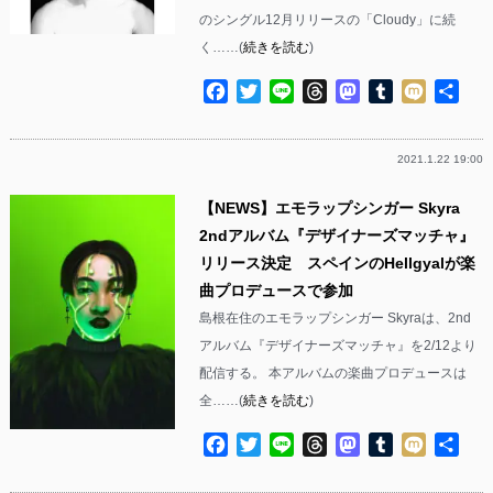
のシングル12月リリースの「Cloudy」に続
く……(
続きを読む
)
Facebook
Twitter
Line
Threads
Mastodon
Tumblr
Mixi
共
有
2021.1.22 19:00
【NEWS】エモラップシンガー Skyra
2ndアルバム『デザイナーズマッチャ』
リリース決定 スペインのHellgyalが楽
曲プロデュースで参加
島根在住のエモラップシンガー Skyraは、2nd
アルバム『デザイナーズマッチャ』を2/12より
配信する。 本アルバムの楽曲プロデュースは
全……(
続きを読む
)
Facebook
Twitter
Line
Threads
Mastodon
Tumblr
Mixi
共
有