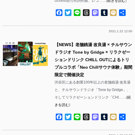
Uchino自ら作詞作曲、レコ……(
続きを読む
)
Facebook
Twitter
Line
Threads
Mastodon
Tumblr
Mixi
共
有
2021.1.22 12:00
【NEWS】老舗銭湯 改良湯 × チルサウン
ドラジオ Tone by Gridge × リラクゼー
ションドリンク CHILL OUTによるトリ
プルコラボ「Neo Chillサウナ体験」期間
限定で開催決定
渋谷区にある創業100年以上の老舗銭湯 改良湯
と、チルサウンドラジオ「Tone by Gridge」、
そしてリラクゼーションドリンク「CHI……(
続
きを読む
)
Facebook
Twitter
Line
Threads
Mastodon
Tumblr
Mixi
共
有