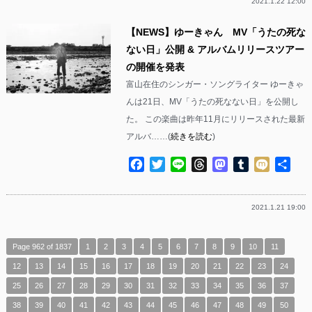
2021.1.22 12:00
【NEWS】ゆーきゃん MV「うたの死な
ない日」公開 & アルバムリリースツアー
の開催を発表
富山在住のシンガー・ソングライター ゆーきゃ
んは21日、MV「うたの死なない日」を公開し
た。 この楽曲は昨年11月にリリースされた最新
アルバ……(
続きを読む
)
Facebook
Twitter
Line
Threads
Mastodon
Tumblr
Mixi
共
有
2021.1.21 19:00
Page 962 of 1837
1
2
3
4
5
6
7
8
9
10
11
12
13
14
15
16
17
18
19
20
21
22
23
24
25
26
27
28
29
30
31
32
33
34
35
36
37
38
39
40
41
42
43
44
45
46
47
48
49
50