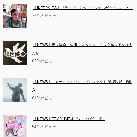
【INTERVIEW】『ライブ・アット・シェルガーデン』につ...
77件のビュー
【NEWS】現世協会　佐田・スペース・アンダルシアを加え
た新...
63件のビュー
【NEWS】ユキナによるソロ・プロジェクト 愛探眼影　8曲
入...
61件のビュー
【NEWS】TEMPLIME & ぽんこつMC　初...
54件のビュー