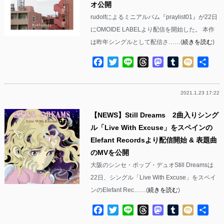
オ公開
rudolfによるミニアルバム『praylist01』が22日
にOMOIDE LABELより配信を開始した。 本作
は昨年シングルとして配信さ……(
続きを読む
)
Facebook
Twitter
Line
Threads
Mastodon
Tumblr
Mixi
共
有
2021.1.23 17:22
【NEWS】Still Dreams 2曲入りシング
ル「Live With Excuse」をスペインの
Elefant Recordsより配信開始 & 表題曲
のMVを公開
大阪のシンセ・ポップ・デュオStill Dreamsは
22日、シングル「Live With Excuse」をスペイ
ンのElefant Rec……(
続きを読む
)
Facebook
Twitter
Line
Threads
Mastodon
Tumblr
Mixi
共
有