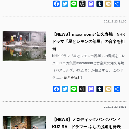
Facebook
Twitter
Line
Threads
Mastodon
Tumblr
Mixi
共
有
2021.1.23 21:00
【NEWS】macaroomと知久寿焼 NHK
ドラマ『星とレモンの部屋』の音楽を担
当
NHKドラマ『星とレモンの部屋』の音楽をエレ
クトロニカ集団macaroomと音楽家の知久寿焼
（パスカルズ、ex.たま）が担当する。 このド
ラ……(
続きを読む
)
Facebook
Twitter
Line
Threads
Mastodon
Tumblr
Mixi
共
有
2021.1.23 18:31
【NEWS】メロディックパンクバンド
KUZIRA ドラマー ふちの脱退を発表