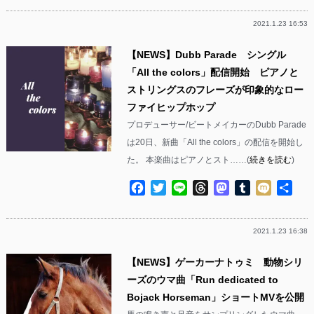
2021.1.23 16:53
【NEWS】Dubb Parade シングル
「All the colors」配信開始 ピアノと
ストリングスのフレーズが印象的なロー
ファイヒップホップ
プロデューサー/ビートメイカーのDubb Parade
は20日、新曲「All the colors」の配信を開始し
た。 本楽曲はピアノとスト……(
続きを読む
)
Facebook
Twitter
Line
Threads
Mastodon
Tumblr
Mixi
共
有
2021.1.23 16:38
【NEWS】ゲーカーナトゥミ 動物シリ
ーズのウマ曲「Run dedicated to
Bojack Horseman」ショートMVを公開