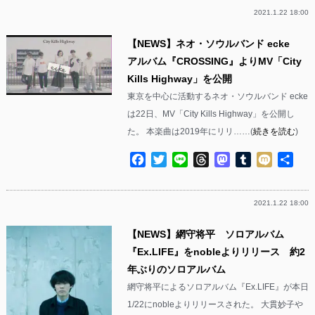
2021.1.22 18:00
【NEWS】ネオ・ソウルバンド ecke
アルバム『CROSSING』よりMV「City
Kills Highway」を公開
東京を中心に活動するネオ・ソウルバンド ecke
は22日、MV「City Kills Highway」を公開し
た。 本楽曲は2019年にリリ……(
続きを読む
)
Facebook
Twitter
Line
Threads
Mastodon
Tumblr
Mixi
共
有
2021.1.22 18:00
【NEWS】網守将平 ソロアルバム
『Ex.LIFE』をnobleよりリリース 約2
年ぶりのソロアルバム
網守将平によるソロアルバム『Ex.LIFE』が本日
1/22にnobleよりリリースされた。 大貫妙子や