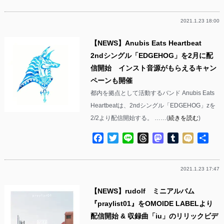
有
2021.1.23 18:00
【NEWS】Anubis Eats Heartbeat
2ndシングル「EDGEHOG」を2月に配
信開始 インスト音源がもらえるキャン
ペーンも開催
都内を拠点として活動するバンド Anubis Eats
Heartbeatは、2ndシングル「EDGEHOG」zを
2/2より配信開始する。 ……(
続きを読む
)
Facebook
Twitter
Line
Threads
Mastodon
Tumblr
Mixi
共
有
2021.1.23 17:47
【NEWS】rudolf ミニアルバム
『praylist01』をOMOIDE LABELより
配信開始 & 収録曲「iu」のリリックビデ