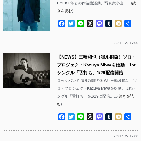
DAOKO等との作編曲活動、写真家小山……(
続
きを読む
)
Facebook
Twitter
Line
Threads
Mastodon
Tumblr
Mixi
共
有
2021.1.22 17:00
【NEWS】三輪和也（鳴ル銅鑼）ソロ・
プロジェクトKazuya Miwaを始動 1st
シングル「舌打ち」1/29配信開始
ロックバンド 鳴ル銅鑼のGt./Vo.三輪和也は、ソ
ロ・プロジェクトKazuya Miwaを始動。 1stシ
ングル「舌打ち」を1/29に配信……(
続きを読
む
)
Facebook
Twitter
Line
Threads
Mastodon
Tumblr
Mixi
共
有
2021.1.22 17:00