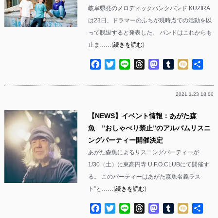
岐阜県発のメロディックパンクバンド KUZIRA
は23日、ドラマーのふちが現時点での活動を以
って脱退すると発表した。 バンドはこれからも
止ま……(
続きを読む
)
Facebook
Twitter
Line
Threads
Mastodon
Tumblr
Mixi
共
有
2021.1.23 18:00
【NEWS】イベント情報：あがた森
魚 ”おしゃべり禁止”のアルバムリスニ
ングパーティー開催決定
あがた森魚によるリスニングパーティーが
1/30（土）に東高円寺 U.F.O.CLUBにて開催す
る。 このパーティーはあがた森魚名義ラス
ト”と……(
続きを読む
)
Facebook
Twitter
Line
Threads
Mastodon
Tumblr
Mixi
共