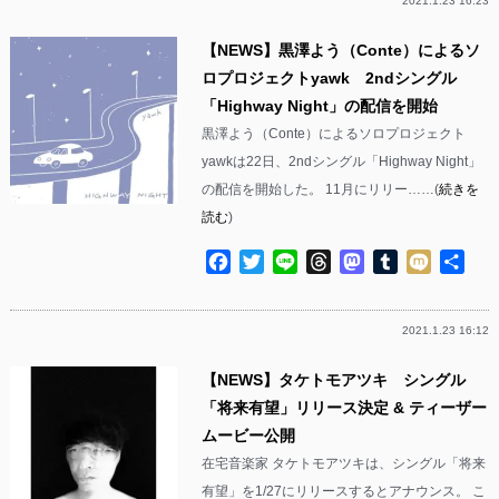
2021.1.23 16:23
【NEWS】黒澤よう（Conte）によるソ
ロプロジェクトyawk 2ndシングル
「Highway Night」の配信を開始
黒澤よう（Conte）によるソロプロジェクト
yawkは22日、2ndシングル「Highway Night」
の配信を開始した。 11月にリリー……(
続きを
読む
)
Facebook
Twitter
Line
Threads
Mastodon
Tumblr
Mixi
共
有
2021.1.23 16:12
【NEWS】タケトモアツキ シングル
「将来有望」リリース決定 & ティーザー
ムービー公開
在宅音楽家 タケトモアツキは、シングル「将来
有望」を1/27にリリースするとアナウンス。 こ