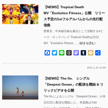
【NEWS】Tropical Death
MV「Evolution Fitness」公開 リリー
ス予定の1stフルアルバムからの先行配
信曲
西東京、中央線沿線を拠点として活動する4ピ
ース・ロックバンド Tropical Deathは22日、
MV「Evolution Fitness……(
続きを読む
)
Facebook
Twitter
Line
Threads
Mastodon
Tumblr
Mixi
共
有
2021.1.22 12:00
【NEWS】The fin. シングル
「Deepest Ocean」の配信を開始 & リ
リックビデオを公開
The fin.によるシングル「Deepest Ocean」が本
日22日に配信を開始した。 本楽曲はYuto