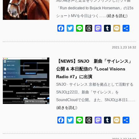
馬の鳴き声と足音をサンプリングしたウマ曲
「Run dedicated to Bojack Horseman」の15s
ショートMVを今日はつく……(
続きを読む
)
Facebook
Twitter
Line
Threads
Mastodon
Tumblr
Mixi
共
有
2021.1.23 16:32
【NEWS】SNJO 新曲「サイレンス」
公開 & 本日配信の『Local Visions
Radio #7』に出演
SNJO · サイレンス 京都を拠点として活動する
SNJOは22日、新曲「サイレンス」を
SoundCloudで公開。 また、SNJOは本日1……
(
続きを読む
)
Facebook
Twitter
Line
Threads
Mastodon
Tumblr
Mixi
共
有