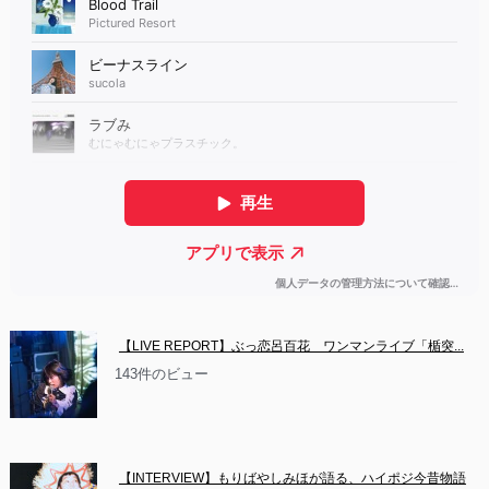
【LIVE REPORT】ぶっ恋呂百花　ワンマンライブ「楯突...
143件のビュー
【INTERVIEW】もりばやしみほが語る、ハイポジ今昔物語