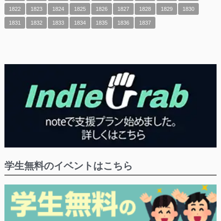
1822
1823
1824
1825
1826
1827
1828
1829
1830
1831
1832
1833
1834
1835
1836
1837
学生無料のイベントはこちら