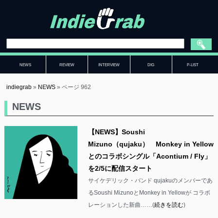
NEWS
REVIEW
INTERVIEW
DIG
P-LIST
indiegrab
»
NEWS
»
ページ 962
NEWS
【NEWS】Soushi
Mizuno（qujaku） Monkey in Yellow
とのコラボシングル「Acontium / Fly」
を2/5に配信スタート
サイケデリック・バンド qujakuのメンバーであ
るSoushi MizunoとMonkey in Yellowが コラボ
レーションした新曲……(
続きを読む
)