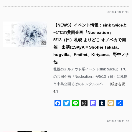
有
2018.4.18 11:10
【NEWS】イベント情報：sink twiceと
−1°Cの共同企画『Nucleation』
5/13（日）札幌 よりどこ オノベカで開
催 出演にSAyA × Shohei Takata、
hugvilla、Fmifmi、Kiriyama、野中ノナ
他
札幌のチルアウト系イベントsink twiceと−1°C
の共同企画『Nucleation』が5/13（日）に札幌
市中島公園そばのレンタルスペ……(
続きを読
む
)
Facebook
Twitter
Line
Threads
Mastodon
Tumblr
Mixi
共
有
2018.4.18 11:03