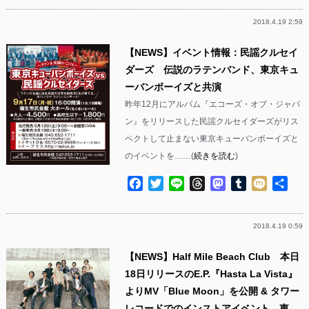
2018.4.19 2:59
【NEWS】イベント情報：民謡クルセイ
ダーズ 伝説のラテンバンド、東京キュ
ーバンボーイズと共演
昨年12月にアルバム『エコーズ・オブ・ジャパ
ン』をリリースした民謡クルセイダーズがリス
ペクトして止まない東京キューバンボーイズと
のイベントを……(
続きを読む
)
Facebook
Twitter
Line
Threads
Mastodon
Tumblr
Mixi
共
有
2018.4.19 0:59
【NEWS】Half Mile Beach Club 本日
18日リリースのE.P.『Hasta La Vista』
よりMV「Blue Moon」を公開 & タワー
レコードでのインストアイベント、東