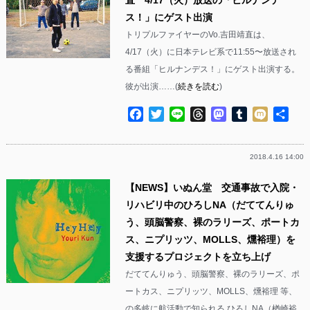
ス！」にゲスト出演
トリプルファイヤーのVo.吉田靖直は、
4/17（火）に日本テレビ系で11:55〜放送され
る番組「ヒルナンデス！」にゲスト出演する。
彼が出演……(
続きを読む
)
Facebook
Twitter
Line
Threads
Mastodon
Tumblr
Mixi
共
有
2018.4.16 14:00
【NEWS】いぬん堂 交通事故で入院・
リハビリ中のひろしNA（だててんりゅ
う、頭脳警察、裸のラリーズ、ポートカ
ス、ニプリッツ、MOLLS、燻裕理）を
支援するプロジェクトを立ち上げ
だててんりゅう、頭脳警察、裸のラリーズ、ポ
ートカス、ニプリッツ、MOLLS、燻裕理 等、
の多岐に航活動で知られる ひろしNA（楢崎裕