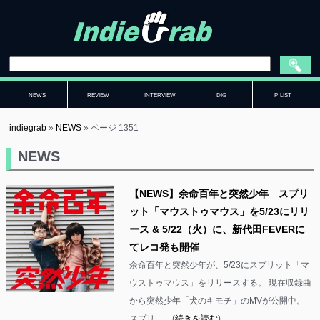
NEWS
REVIEW
INTERVIEW
DIG
P-LIST
indiegrab
»
NEWS
»
ページ 1351
NEWS
【NEWS】余命百年と突然少年 スプリ
ット「マウストゥマウス」を5/23にリリ
ース & 5/22（火）に、新代田FEVERに
てレコ発も開催
余命百年と突然少年が、5/23にスプリット「マ
ウストゥマウス」をリリースする。 現在収録曲
から突然少年「犬のキモチ」のMVが公開中。
スプリ……(
続きを読む
)