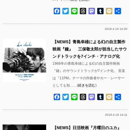
Facebook
Twitter
Line
Threads
Mastodon
Tumblr
Mixi
共
有
2018.4.19 14:30
【NEWS】青島幸雄による幻の自主製作
映画『鐘』 三保敬太郎が担当したサウ
ンドトラックを7インチ・アナログ化
1966年の青島幸雄による幻の自主製作映画
『鐘』のサウンドトラックが7インチ化。 音楽
は『11PM』テーマの作曲者やカー・レーサー
としても知……(
続きを読む
)
Facebook
Twitter
Line
Threads
Mastodon
Tumblr
Mixi
共
有
2018.4.19 14:11
【NEWS】日活映画『月曜日のユカ』