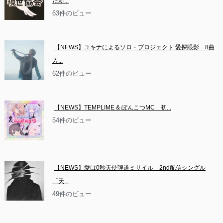
た新...
63件のビュー
【NEWS】ユキナによるソロ・プロジェクト 愛探眼影　8曲
入...
62件のビュー
【NEWS】TEMPLIME & ぽんこつMC　初...
54件のビュー
【NEWS】愛は0秒天使弾道ミサイル　2nd配信シングル
「天...
49件のビュー