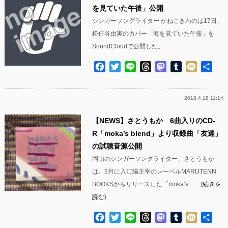
を見ていた午後」公開
シンガーソングライター かねこきわのは17日、
松任谷由実のカバー「海を見ていた午後」を
SoundCloudで公開した。
Facebook
Twitter
Line
Threads
Mastodon
Tumblr
Mixi
共
有
2018.4.18 11:14
【NEWS】さとうもか 6曲入りのCD-
R「moka’s blend」より収録曲「友達」
の試聴音源公開
岡山のシンガーソングライター、さとうもか
は、3月に入江陽主宰のレーベルMARUTENN
BOOKSからリリースした「moka’s……(
続きを
読む
)
Facebook
Twitter
Line
Threads
Mastodon
Tumblr
Mixi
共