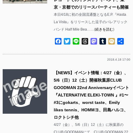
京・京都でのリリースパーティーも開催
本日4/18に初の全国流通盤となるE.P.『Hasta
La Vista』をリリースした逗子のバレアリック
バンド Half Mile Bea……(
続きを読む
)
Facebook
Twitter
Line
Threads
Mastodon
Tumblr
Mixi
共
有
2018.4.18 17:00
【NEWS】イベント情報：4/27（金）、
5/6（日）12（土）開催秋葉原CLUB
GOODMAN 22nd Anniversaryイベント
『ALTERNATIVE ELEKI-TOWN 』#1〜
#3にgokarts、worst taste、Emily
likes tennis、HOMMヨ、田島ハルコ、
ロクトシチ他
4/27（金）、5/6（日）12（土）に秋葉原の
CLUB GOODMANにて、CLUB GOODMAN 22