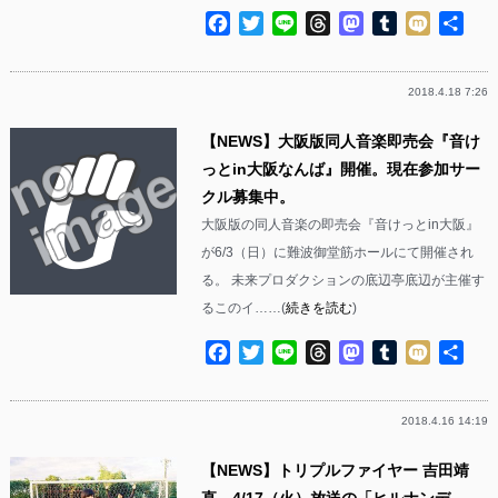
Facebook
Twitter
Line
Threads
Mastodon
Tumblr
Mixi
共
有
2018.4.18 7:26
【NEWS】大阪版同人音楽即売会『音け
っとin大阪なんば』開催。現在参加サー
クル募集中。
大阪版の同人音楽の即売会『音けっとin大阪』
が6/3（日）に難波御堂筋ホールにて開催され
る。 未来プロダクションの底辺亭底辺が主催す
るこのイ……(
続きを読む
)
Facebook
Twitter
Line
Threads
Mastodon
Tumblr
Mixi
共
有
2018.4.16 14:19
【NEWS】トリプルファイヤー 吉田靖
直 4/17（火）放送の「ヒルナンデ