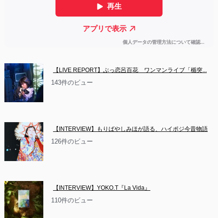
【LIVE REPORT】ぶっ恋呂百花　ワンマンライブ「楯突...
143件のビュー
【INTERVIEW】もりばやしみほが語る、ハイポジ今昔物語
126件のビュー
【INTERVIEW】YOKO.T『La Vida』
110件のビュー