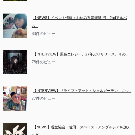
【NEWS】イベント情報：お休み系音楽隊 沼　2ndアルバ
ム...
83件のビュー
【INTERVIEW】黒色エレジー、27年ぶりリリース。その...
78件のビュー
【INTERVIEW】『ライブ・アット・シェルガーデン』につ...
77件のビュー
【NEWS】現世協会　佐田・スペース・アンダルシアを加え