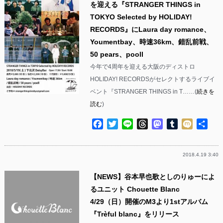
を迎える『STRANGER THINGS in
TOKYO Selected by HOLIDAY!
RECORDS』にLaura day romance、
Youmentbay、時速36km、錯乱前戦、
50 pears、pooll
今年で4周年を迎える大阪のディストロ
HOLIDAY! RECORDSがセレクトするライブイ
ベント『STRANGER THINGS in T……(
続きを
読む
)
Facebook
Twitter
Line
Threads
Mastodon
Tumblr
Mixi
共
有
2018.4.19 3:40
【NEWS】谷本早也歌としのりゅーによ
るユニット Chouette Blanc
4/29（日）開催のM3より1stアルバム
『Trèful blanc』をリリース