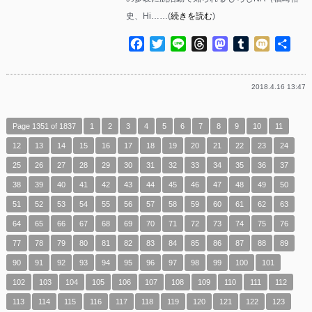
史、Hi……(
続きを読む
)
Facebook
Twitter
Line
Threads
Mastodon
Tumblr
Mixi
共
有
2018.4.16 13:47
Page 1351 of 1837
1
2
3
4
5
6
7
8
9
10
11
12
13
14
15
16
17
18
19
20
21
22
23
24
25
26
27
28
29
30
31
32
33
34
35
36
37
38
39
40
41
42
43
44
45
46
47
48
49
50
51
52
53
54
55
56
57
58
59
60
61
62
63
64
65
66
67
68
69
70
71
72
73
74
75
76
77
78
79
80
81
82
83
84
85
86
87
88
89
90
91
92
93
94
95
96
97
98
99
100
101
102
103
104
105
106
107
108
109
110
111
112
113
114
115
116
117
118
119
120
121
122
123