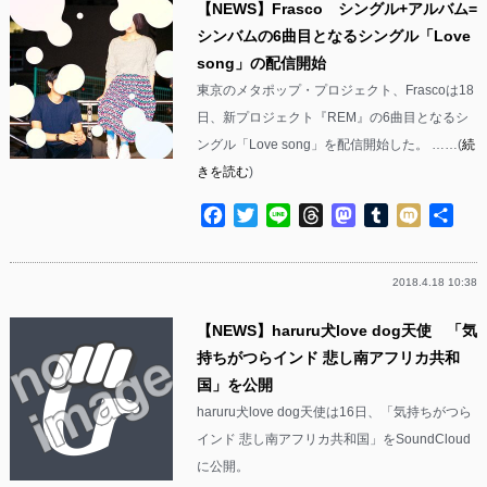
【NEWS】Frasco シングル+アルバム=
シンバムの6曲目となるシングル「Love
song」の配信開始
東京のメタポップ・プロジェクト、Frascoは18
日、新プロジェクト『REM』の6曲目となるシ
ングル「Love song」を配信開始した。 ……(
続
きを読む
)
Facebook
Twitter
Line
Threads
Mastodon
Tumblr
Mixi
共
有
2018.4.18 10:38
【NEWS】haruru犬love dog天使 「気
持ちがつらインド 悲し南アフリカ共和
国」を公開
haruru犬love dog天使は16日、「気持ちがつら
インド 悲し南アフリカ共和国」をSoundCloud
に公開。