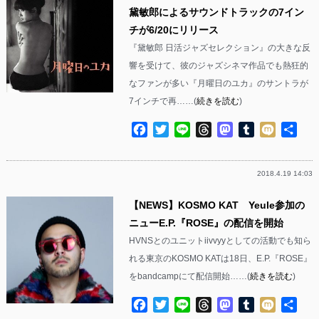
黛敏郎によるサウンドトラックの7イン
チが6/20にリリース
『黛敏郎 日活ジャズセレクション』の大きな反
響を受けて、彼のジャズシネマ作品でも熱狂的
なファンが多い『月曜日のユカ』のサントラが
7インチで再……(
続きを読む
)
Facebook
Twitter
Line
Threads
Mastodon
Tumblr
Mixi
共
有
2018.4.19 14:03
【NEWS】KOSMO KAT Yeule参加の
ニューE.P.『ROSE』の配信を開始
HVNSとのユニットiivvyyとしての活動でも知ら
れる東京のKOSMO KATは18日、E.P.『ROSE』
をbandcampにて配信開始……(
続きを読む
)
Facebook
Twitter
Line
Threads
Mastodon
Tumblr
Mixi
共