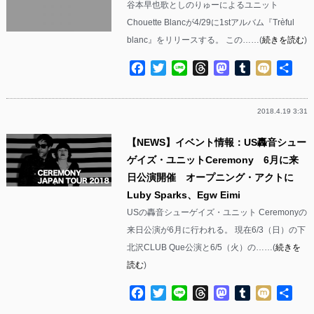
谷本早也歌としのりゅーによるユニット
Chouette Blancが4/29に1stアルバム『Trèful
blanc』をリリースする。 この……(
続きを読む
)
Facebook
Twitter
Line
Threads
Mastodon
Tumblr
Mixi
共
有
2018.4.19 3:31
【NEWS】イベント情報：US轟音シュー
ゲイズ・ユニットCeremony 6月に来
日公演開催 オープニング・アクトに
Luby Sparks、Egw Eimi
USの轟音シューゲイズ・ユニット Ceremonyの
来日公演が6月に行われる。 現在6/3（日）の下
北沢CLUB Que公演と6/5（火）の……(
続きを
読む
)
Facebook
Twitter
Line
Threads
Mastodon
Tumblr
Mixi
共
有