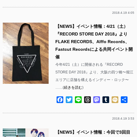
有
2018.4.19 4:05
【NEWS】イベント情報：4/21（土）
『RECORD STORE DAY 2018』より
FLAKE RECORDS、Alffo Records、
Fastcut Recordsによる共同イベント開
催
今年4/21（土）に開催される『RECORD
STORE DAY 2018』より、大阪の四ツ橋〜堀江
エリアに店舗を構えるインディー・ロック〜
……(
続きを読む
)
Facebook
Twitter
Line
Threads
Mastodon
Tumblr
Mixi
共
有
2018.4.19 3:53
【NEWS】イベント情報：今回で3回目