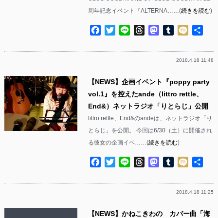
周年記念イベント『ALTERNA……(
続きを読む
)
Facebook
Twitter
Line
Threads
Mastodon
Tumblr
Mixi
共
有
2018.4.18 11:48
【NEWS】企画イベント『poppy party
vol.1』を控えたande（littro rettle、
End&）ネットラジオ「りとらじ」公開
littro rettle、End&のandeは、ネットラジオ「り
とらじ」を公開。 今回は6/30（土）に開催され
る彼女の企画イベ……(
続きを読む
)
Facebook
Twitter
Line
Threads
Mastodon
Tumblr
Mixi
共
有
2018.4.18 11:25
【NEWS】かねこきわの カバー曲「海