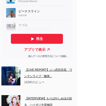
【LIVE REPORT】ぶっ恋呂百花　ワ
ンマンライブ「楯突...
143件のビュー
【INTERVIEW】もりばやしみほが語
る、ハイポジ今昔物語