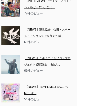
【INTERVIEW】『ライブ・アット・
シェルガーデン』につ...
77件のビュー
【NEWS】現世協会　佐田・スペー
ス・アンダルシアを加えた新...
69件のビュー
【NEWS】ユキナによるソロ・プロ
ジェクト 愛探眼影　8曲入...
61件のビュー
【NEWS】TEMPLIME & ぽんこつ
MC　初...
54件のビュー