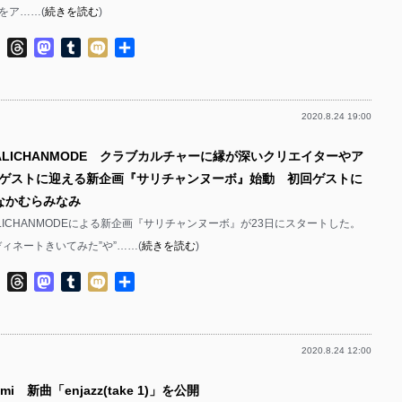
をア……(
続きを読む
)
ok
ter
Line
Threads
Mastodon
Tumblr
Mixi
共
有
2020.8.24 19:00
ALICHANMODE クラブカルチャーに縁が深いクリエイターやア
ゲストに迎える新企画『サリチャンヌーボ』始動 初回ゲストに
となかむらみなみ
のSALICHANMODEによる新企画『サリチャンヌーボ』が23日にスタートした。
ィネートきいてみた”や”……(
続きを読む
)
ok
ter
Line
Threads
Mastodon
Tumblr
Mixi
共
有
2020.8.24 12:00
mi 新曲「enjazz(take 1)」を公開