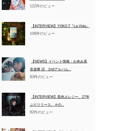
122件のビュー
【INTERVIEW】YOKO.T『La Vida』
108件のビュー
【NEWS】イベント情報：お休み系
音楽隊 沼　2ndアルバム...
83件のビュー
【INTERVIEW】黒色エレジー、27年
ぶりリリース。その...
82件のビュー