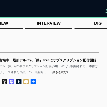
"
IEW
INTERVIEW
DIG
岡村靖幸 最新アルバム『操』8/26にサブスクリプション配信開始
バム『操』がのサブスクリプション配信が明日8/26より開始される。 本作は
でリリースされた作品。 小山田圭吾（……(
続きを読む
)
ok
ter
Line
Threads
Mastodon
Tumblr
Mixi
共
有