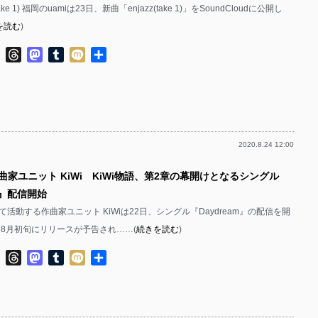
zz(take 1) 福岡のuamiは23日、新曲「enjazz(take 1)」をSoundCloudに公開し
を読む
)
ok
ter
Line
Threads
Mastodon
Tumblr
Mixi
共
有
2020.8.24 12:00
曲家ユニット KiWi KiWi物語、第2章の幕開けとなるシングル
am』配信開始
活動する作曲家ユニット KiWiは22日、シングル『Daydream』の配信を開
は8月初旬にリリースが予告され……(
続きを読む
)
ok
ter
Line
Threads
Mastodon
Tumblr
Mixi
共
有