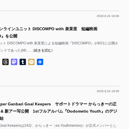
2020.8.24 19:00
ンラインユニット DISCOMPO with 泉茉里 短編映画
PO』を公開
 DISCOMPO with 泉茉里による短編映画『DISCOMPO』が8/21に公開さ
ンドであった(M)……(
続きを読む
)
ok
ter
Line
Threads
Mastodon
Tumblr
Mixi
共
有
2020.8.24 19:00
per Ganbari Goal Keepers サポートドラマー からっきーの正
& 新アー写公開 1stフルアルバム『Dodometic Youth』のデジ
始
ari Goal Keepersは24日、からっきー（ex.Youthmemory）が正式メンバーとし