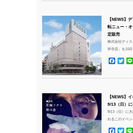
【NEWS】デ
転ニュー・オ
定販売
株式会社ディス
祥寺店」を10/2
Facebo
Twit
【NEWS】
9/13（日
9/13（日）に
れるこのイベント
Facebo
Twit