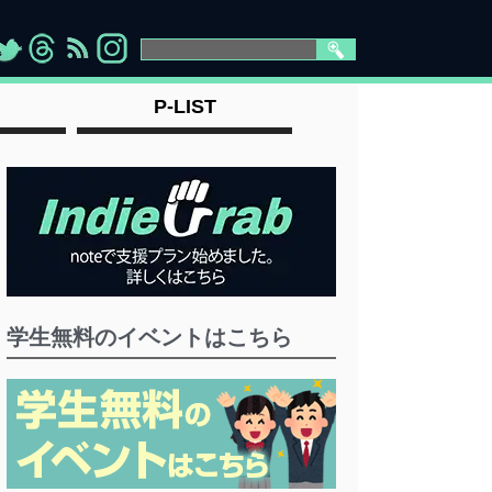
>
">
">
" >
P-LIST
学生無料のイベントはこちら