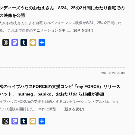
インディーズうたのおねえさん 8/24、25の2日間にわたり自宅での
ス映像を公開
たのおねえさんによる自宅でのパフォーマンス映像が8/24、25の2日間にわ
る。 これまで自作のアニメーションを中……(
続きを読む
)
ok
ter
Line
Threads
Mastodon
Tumblr
Mixi
共
有
2020.8.24 20:00
浜松のライブハウスFORCEの支援コンピ『my FORCE』リリース
ット、 nutmeg、papiko、おおたりお ら16組が参加
イブハウスFORCEの支援を目的とするコンピレーション・アルバム『my
/22より通販を開始した。 本作は新型……(
続きを読む
)
ok
ter
Line
Threads
Mastodon
Tumblr
Mixi
共
有