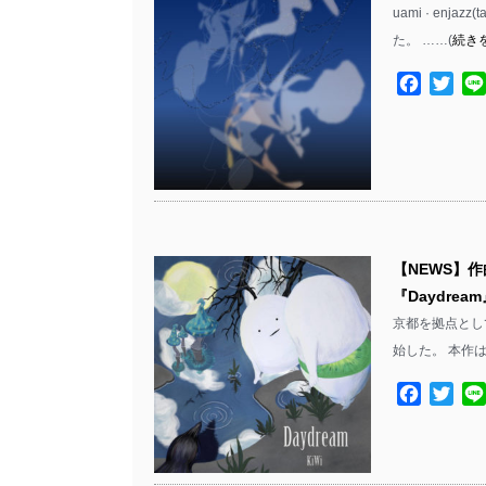
uami · enja
た。 ……(
続き
Facebo
Twit
【NEWS】作
『Daydre
京都を拠点として
始した。 本作
Facebo
Twit