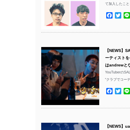
て加入したこと
Facebo
Twit
【NEWS】S
ーティストを
はandrew
YouTuber
“クラブでコーデ
Facebo
Twit
【NEWS】ua