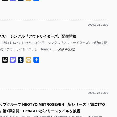
有
2020.8.25 12:00
せだい シングル『アウトサイダーズ』配信開始
て活動するバンド せだいは24日、シングル『アウトサイダーズ』の配信を開
の「アウトサイダーズ」と「Reinca……(
続きを読む
)
ok
ter
Line
Threads
Mastodon
Tumblr
Mixi
共
有
2020.8.25 12:00
ップグループ NEOTYO METROSEVEN 新シリーズ「NEOTYO
E」第1弾公開 Little Ashがフリースタイルを披露