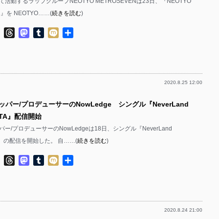
活動するラップグループNEOTYO METROSEVENは23日、『NEOTYO
#1』を NEOTYO……(
続きを読む
)
ok
ter
Line
Threads
Mastodon
Tumblr
Mixi
共
有
2020.8.25 12:00
ッパー/プロデューサーのNowLedge シングル『NeverLand
AOTA』配信開始
ー/プロデューサーのNowLedgeは18日、シングル『NeverLand
OTA』の配信を開始した。 自……(
続きを読む
)
ok
ter
Line
Threads
Mastodon
Tumblr
Mixi
共
有
2020.8.24 21:00