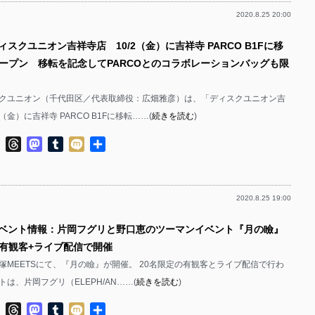
2020.8.25 20:00
ィスクユニオン吉祥寺店 10/2（金）に吉祥寺 PARCO B1Fに移
ープン 移転を記念してPARCOとのコラボレーションバッグも限
クユニオン（千代田区／代表取締役：広畑雅彦）は、「ディスクユニオン吉
（金）に吉祥寺 PARCO B1Fに移転……(
続きを読む
)
ok
ter
Line
Threads
Mastodon
Tumblr
Mixi
共
有
2020.8.25 19:00
イベント情報：片岡フグリと野口恵のツーマンイベント『月の瞼』
）に有観客+ライブ配信で開催
大塚MEETSにて、『月の瞼』が開催。 20名限定の有観客とライブ配信で行わ
は、片岡フグリ（ELEPH/AN……(
続きを読む
)
ok
ter
Line
Threads
Mastodon
Tumblr
Mixi
共