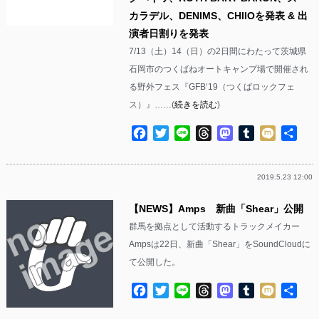
カラデル、DENIMS、CHIIOを発表 & 出
演者日割りを発表
7/13（土）14（日）の2日間にわたって茨城県
石岡市のつくばねオートキャンプ場で開催され
る野外フェス『GFB‘19（つくばロックフェ
ス）』……(
続きを読む
)
Facebook
Twitter
Line
Threads
Mastodon
Tumblr
Mixi
共
有
2019.5.23 12:00
【NEWS】Amps 新曲「Shear」公開
群馬を拠点として活動するトラックメイカー
Ampsは22日、新曲「Shear」をSoundCloudに
て公開した。
Facebook
Twitter
Line
Threads
Mastodon
Tumblr
Mixi
共
有