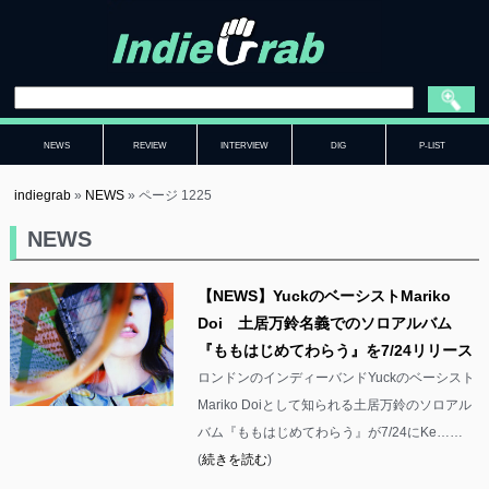
NEWS
REVIEW
INTERVIEW
DIG
P-LIST
indiegrab
»
NEWS
»
ページ 1225
NEWS
【NEWS】YuckのベーシストMariko
Doi 土居万鈴名義でのソロアルバム
『ももはじめてわらう』を7/24リリース
ロンドンのインディーバンドYuckのベーシスト
Mariko Doiとして知られる土居万鈴のソロアル
バム『ももはじめてわらう』が7/24にKe……
(
続きを読む
)