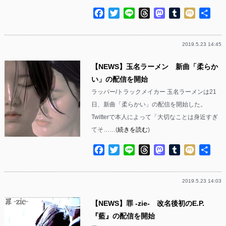
Facebook
Twitter
Line
Threads
Mastodon
Tumblr
Mixi
共
有
2019.5.23 14:45
【NEWS】玉名ラーメン 新曲「柔らか
い」の配信を開始
ラッパー/トラックメイカー 玉名ラーメンは21
日、新曲「柔らかい」の配信を開始した。
Twitterで本人によって「大切なことは身近すぎ
てそ……(
続きを読む
)
Facebook
Twitter
Line
Threads
Mastodon
Tumblr
Mixi
共
有
2019.5.23 14:03
【NEWS】罪 -zie- 改名後初のE.P.
『藍』の配信を開始