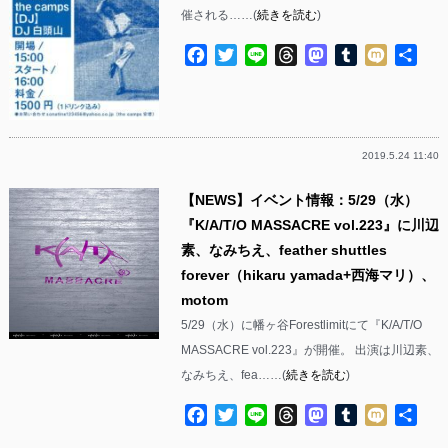
催される……(
続きを読む
)
Facebook
Twitter
Line
Threads
Mastodon
Tumblr
Mixi
共
有
2019.5.24 11:40
【NEWS】イベント情報：5/29（水）
『K/A/T/O MASSACRE vol.223』に川辺
素、なみちえ、feather shuttles
forever（hikaru yamada+西海マリ）、
motom
5/29（水）に幡ヶ谷Forestlimitにて『K/A/T/O
MASSACRE vol.223』が開催。 出演は川辺素、
なみちえ、fea……(
続きを読む
)
Facebook
Twitter
Line
Threads
Mastodon
Tumblr
Mixi
共
有