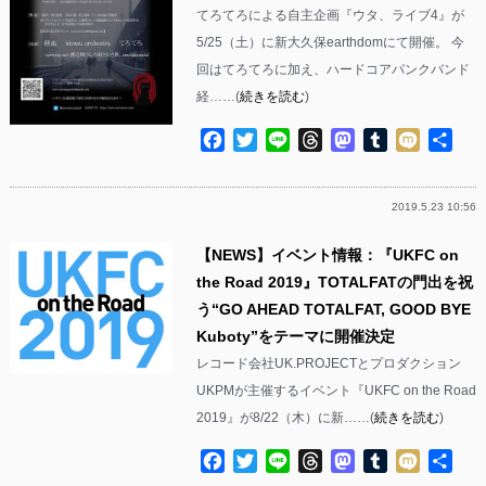
てろてろによる自主企画『ウタ、ライブ4』が
5/25（土）に新大久保earthdomにて開催。 今
回はてろてろに加え、ハードコアパンクバンド
経……(
続きを読む
)
Facebook
Twitter
Line
Threads
Mastodon
Tumblr
Mixi
共
有
2019.5.23 10:56
【NEWS】イベント情報：『UKFC on
the Road 2019』TOTALFATの門出を祝
う“GO AHEAD TOTALFAT, GOOD BYE
Kuboty”をテーマに開催決定
レコード会社UK.PROJECTとプロダクション
UKPMが主催するイベント『UKFC on the Road
2019』が8/22（木）に新……(
続きを読む
)
Facebook
Twitter
Line
Threads
Mastodon
Tumblr
Mixi
共
有