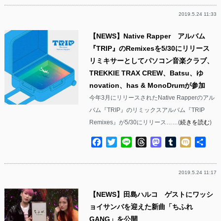
2019.5.24 11:33
【NEWS】Native Rapper アルバム
『TRIP』のRemixesを5/30にリリース
リミキサーとしてパソコン音楽クラブ、
TREKKIE TRAX CREW、Batsu、ゆ
novation、has & MonoDrumが参加
今年3月にリリースされたNative Rapperのアル
バム『TRIP』のリミックスアルバム『TRIP
Remixes』が5/30にリリース……(
続きを読む
)
Facebook
Twitter
Line
Threads
Mastodon
Tumblr
Mixi
共
有
2019.5.24 11:17
【NEWS】田島ハルコ ゲストにワッシ
ョイサンバを迎えた新曲「ちふれ
GANG」を公開