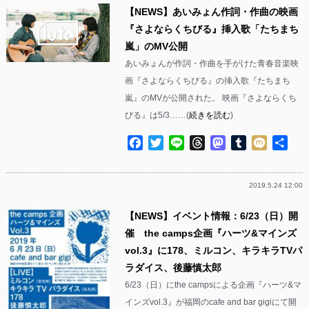
【NEWS】あいみょん作詞・作曲の映画
『さよならくちびる』挿入歌「たちまち
嵐」のMV公開
あいみょんが作詞・作曲を手がけた青春音楽映
画『さよならくちびる』の挿入歌『たちまち
嵐』のMVが公開された。 映画『さよならくち
びる』は5/3……(
続きを読む
)
Facebook
Twitter
Line
Threads
Mastodon
Tumblr
Mixi
共
有
2019.5.24 12:00
【NEWS】イベント情報：6/23（日）開
催 the camps企画『ハーツ&マインズ
vol.3』に178、ミルコン、キラキラTVパ
ラダイス、後藤慎太郎
6/23（日）にthe campsによる企画『ハーツ&マ
インズvol.3』が福岡のcafe and bar gigiにて開