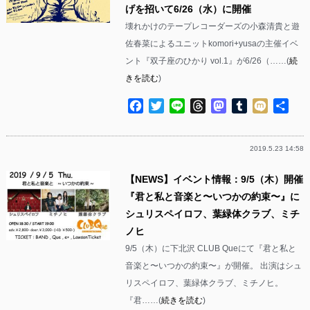
げを招いて6/26（水）に開催
壊れかけのテープレコーダーズの小森清貴と遊
佐春菜によるユニットkomori+yusaの主催イベ
ント『双子座のひかり vol.1』が6/26（……(
続
きを読む
)
Facebook
Twitter
Line
Threads
Mastodon
Tumblr
Mixi
共
有
2019.5.23 14:58
【NEWS】イベント情報：9/5（木）開催
『君と私と音楽と〜いつかの約束〜』に
シュリスペイロフ、葉緑体クラブ、ミチ
ノヒ
9/5（木）に下北沢 CLUB Queにて『君と私と
音楽と〜いつかの約束〜』が開催。 出演はシュ
リスペイロフ、葉緑体クラブ、ミチノヒ。
『君……(
続きを読む
)