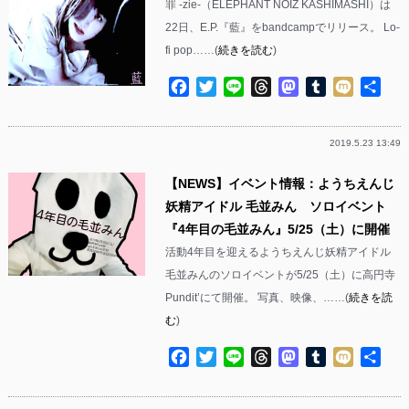
罪 -zie-（ELEPHANT NOIZ KASHIMASHI）は
22日、E.P.『藍』をbandcampでリリース。 Lo-
fi pop……(
続きを読む
)
Facebook
Twitter
Line
Threads
Mastodon
Tumblr
Mixi
共
有
2019.5.23 13:49
【NEWS】イベント情報：ようちえんじ
妖精アイドル 毛並みん ソロイベント
『4年目の毛並みん』5/25（土）に開催
活動4年目を迎えるようちえんじ妖精アイドル
毛並みんのソロイベントが5/25（土）に高円寺
Pundit’にて開催。 写真、映像、……(
続きを読
む
)
Facebook
Twitter
Line
Threads
Mastodon
Tumblr
Mixi
共
有