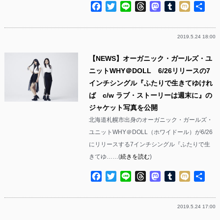
Facebook
Twitter
Line
Threads
Mastodon
Tumblr
Mixi
共
有
2019.5.24 18:00
【NEWS】オーガニック・ガールズ・ユ
ニットWHY＠DOLL 6/26リリースの7
インチシングル『ふたりで生きてゆけれ
ば c/w ラブ・ストーリーは週末に』の
ジャケット写真を公開
北海道札幌市出身のオーガニック・ガールズ・
ユニットWHY＠DOLL（ホワイドール）が6/26
にリリースする7インチシングル『ふたりで生
きてゆ……(
続きを読む
)
Facebook
Twitter
Line
Threads
Mastodon
Tumblr
Mixi
共
有
2019.5.24 17:00