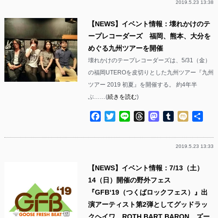
2019.5.23 13:38
【NEWS】イベント情報：壊れかけのテ
ープレコーダーズ 福岡、熊本、大分を
めぐる九州ツアーを開催
壊れかけのテープレコーダーズは、5/31（金）
の福岡UTEROを皮切りとした九州ツアー『九州
ツアー 2019 初夏』を開催する。 約4年半
ぶ……(
続きを読む
)
Facebook
Twitter
Line
Threads
Mastodon
Tumblr
Mixi
共
有
2019.5.23 13:33
【NEWS】イベント情報：7/13（土）
14（日）開催の野外フェス
『GFB‘19（つくばロックフェス）』出
演アーティスト第2弾としてグッドラッ
クヘイワ、ROTH BART BARON、ズー