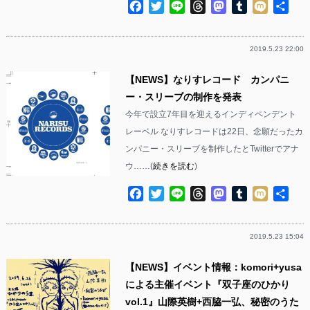
Facebook
Twitter
Line
Threads
Mastodon
Tumblr
Mixi
共
有
2019.5.23 22:00
【NEWS】なりすレコード カンパニ
ー・スリーブの制作を発表
今年で設立7年目を迎えるインディペンデント
レーベル なりすレコードは22日、念願だったカ
ンパニー・スリーブを制作したとTwitterでアナ
ウ……(
続きを読む
)
Facebook
Twitter
Line
Threads
Mastodon
Tumblr
Mixi
共
有
2019.5.23 15:04
【NEWS】イベント情報：komori+yusa
による主催イベント『双子座のひかり
vol.1』山際英樹+西脇一弘、秘密のうた