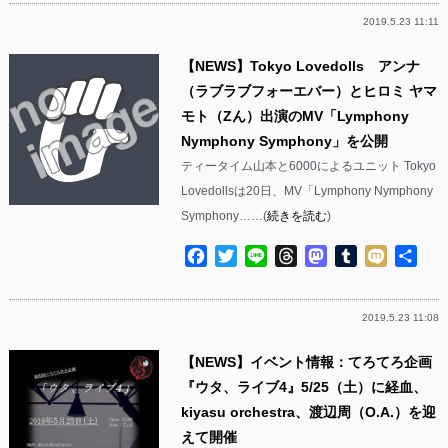
2019.5.23 11:11
【NEWS】Tokyo Lovedolls アンナ
（ラブラブフォーエバー）とヒロミ ヤマ
モト（Zん）出演のMV「Lymphony
Nymphony Symphony」を公開
ティータイム山本と6000によるユニット Tokyo
Lovedollsは20日、MV「Lymphony Nymphony
Symphony……(
続きを読む
)
Facebook
Twitter
Line
Threads
Mastodon
Tumblr
Mixi
共
有
2019.5.23 11:08
【NEWS】イベント情報：てろてろ企画
『ウタ、ライブ4』5/25（土）に経血、
kiyasu orchestra、渡辺周（O.A.）を迎
えて開催