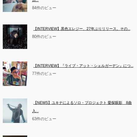
ム...
84件のビュー
【INTERVIEW】黒色エレジー、27年ぶりリリース。その...
80件のビュー
【INTERVIEW】『ライブ・アット・シェルガーデン』につ...
77件のビュー
【NEWS】ユキナによるソロ・プロジェクト 愛探眼影　8曲
入...
63件のビュー