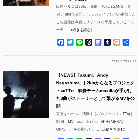
田島ハルコは23日、新曲「ちふれGANG」を
YouTubeで公開。 ワッショイサンバが参加した
この楽曲は今夏にリリースを予定しているニュ
ーア……(
続きを読む
)
Facebook
Twitter
Line
Threads
Mastodon
Tumblr
Mixi
共
有
2019.5.23 22:27
【NEWS】Takumi、Andy
Nagashima、ji2kiaからなるプロジェク
ト=aTTn 映像チームmaxillaが手がけ
た3曲がストーリーとして繋がるMVを公
開
東京をベースに活動するプロジェクト aTTnは
22日、MV「soundin like | EPHEMERA |
ON/OFF」を公開した。 ……(
続きを読む
)