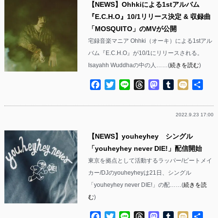
【NEWS】Ohhkiによる1stアルバム
『E.C.H.O』10/1リリース決定 & 収録曲
「MOSQUITO」のMVが公開
宅録音楽マニア Ohhki（オーキ）による1stアル
バム『E.C.H.O』が10/1にリリースされる。
Isayahh Wuddhaの中の人……(
続きを読む
)
Facebook
Twitter
Line
Threads
Mastodon
Tumblr
Mixi
共
有
2022.9.23 17:00
【NEWS】youheyhey シングル
「youheyhey never DIE!」配信開始
東京を拠点として活動するラッパー/ビートメイ
カー/DJのyouheyheyは21日、シングル
「youheyhey never DIE!」の配……(
続きを読
む
)
Facebook
Twitter
Line
Threads
Mastodon
Tumblr
Mixi
共