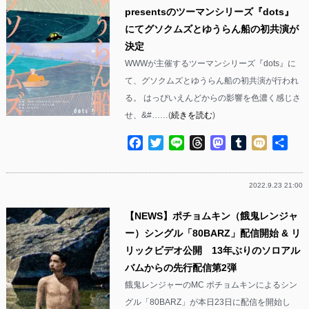
presentsのツーマンシリーズ『dots』
にてグソクムズとゆうらん船の初共演が
決定
WWWが主催するツーマンシリーズ『dots』に
て、グソクムズとゆうらん船の初共演が行われ
る。 はっぴいえんどからの影響を色濃く感じさ
せ、&#……(
続きを読む
)
Facebook
Twitter
Line
Threads
Mastodon
Tumblr
Mixi
共
有
2022.9.23 21:00
【NEWS】ポチョムキン（餓鬼レンジャ
ー）シングル「80BARZ」配信開始 & リ
リックビデオ公開 13年ぶりのソロアル
バムからの先行配信第2弾
餓鬼レンジャーのMC ポチョムキンによるシン
グル「80BARZ」が本日23日に配信を開始し