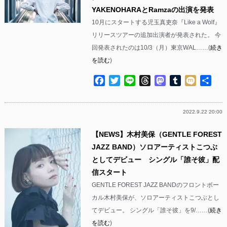
YAKENOHARAとRamzaの出演を発表
10月にスタートする児玉真吏奈『Like a Wolf』
リリースツアーの追加出演者が発表された。 今
回発表されたのは10/3（月）東京WAL……(
続き
を読む
)
Facebook
Twitter
Line
Threads
Mastodon
Tumblr
Mixi
共
有
2022.9.22 20:00
【NEWS】木村美保（GENTLE FOREST
JAZZ BAND）ソロアーティストこつぶ
としてデビュー シングル「誰そ彼」配
信スタート
GENTLE FOREST JAZZ BANDのフロントボー
カル木村美保が、ソロアーティストこつぶとし
てデビュー。 シングル「誰そ彼」を9/……(
続き
を読む
)