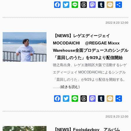
Facebook
Twitter
Line
Threads
Mastodon
Tumblr
Mixi
共
有
2022.9.23 12:00
【NEWS】レゲエディージェイ
MOCODAICHI @REGGAE Mixxx
Warehouse全面プロデュースのシングル
「皿回しのうた」を9/29より配信開始
徳之島出身、レゲエ激戦区大阪で活動するレゲ
エディージェイ MOCODAICHIによるシングル
「皿回しのうた」が9/29より配信を開始する。
……(
続きを読む
)
Facebook
Twitter
Line
Threads
Mastodon
Tumblr
Mixi
共
有
2022.9.23 12:00
【NEWS】Foolsdayboy アルバム