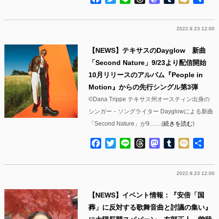
有
2022.9.23 12:00
【NEWS】テキサスのDayglow 新曲
「Second Nature」9/23より配信開始
10月リリースのアルバム『People in
Motion』からの先行シングル第3弾
©︎Dana Trippe テキサス州オースティン出身の
シンガー・ソングライター Dayglowによる新曲
「Second Nature」が9……(
続きを読む
)
Facebook
Twitter
Line
Threads
Mastodon
Tumblr
Mixi
共
有
2022.9.23 12:00
【NEWS】イベント情報：『安倍「国
葬」に反対する歌舞音曲と討議の集い』