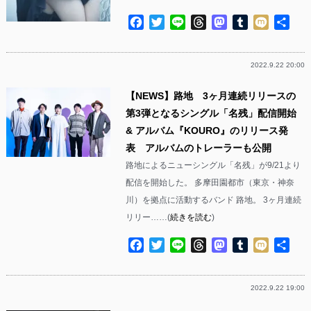
Facebook
Twitter
Line
Threads
Mastodon
Tumblr
Mixi
共
有
2022.9.22 20:00
【NEWS】路地 3ヶ月連続リリースの
第3弾となるシングル「名残」配信開始
& アルバム『KOURO』のリリース発
表 アルバムのトレーラーも公開
路地によるニューシングル「名残」が9/21より
配信を開始した。 多摩田園都市（東京・神奈
川）を拠点に活動するバンド 路地。 3ヶ月連続
リリー……(
続きを読む
)
Facebook
Twitter
Line
Threads
Mastodon
Tumblr
Mixi
共
有
2022.9.22 19:00