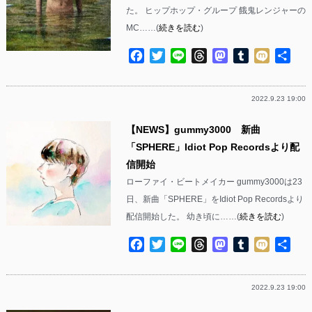
た。 ヒップホップ・グループ 餓鬼レンジャーの
MC……(
続きを読む
)
Facebook
Twitter
Line
Threads
Mastodon
Tumblr
Mixi
共
有
2022.9.23 19:00
【NEWS】gummy3000 新曲
「SPHERE」Idiot Pop Recordsより配
信開始
ローファイ・ビートメイカー gummy3000は23
日、新曲「SPHERE」をIdiot Pop Recordsより
配信開始した。 幼き頃に……(
続きを読む
)
Facebook
Twitter
Line
Threads
Mastodon
Tumblr
Mixi
共
有
2022.9.23 19:00