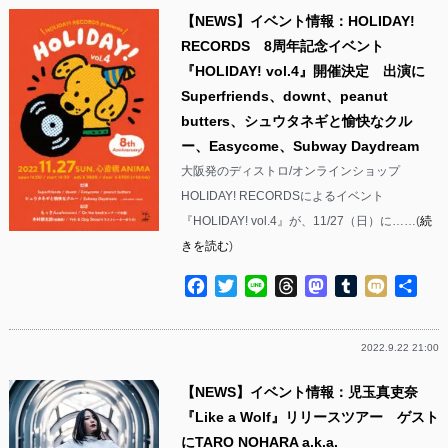
【NEWS】イベント情報：HOLIDAY!
RECORDS 8周年記念イベント
『HOLIDAY! vol.4』開催決定 出演に
Superfriends、downt、peanut
butters、シュウタネギと愉快なクル
ー、Easycome、Subway Daydream
大阪発のディストロ/オンラインショップ
HOLIDAY! RECORDSによるイベント
『HOLIDAY! vol.4』が、11/27（日）に……(
続
きを読む
)
Facebook
Twitter
Line
Threads
Mastodon
Tumblr
Mixi
共
有
2022.9.22 21:00
【NEWS】イベント情報：児玉真吏奈
『Like a Wolf』リリースツアー ゲスト
にTARO NOHARA a.k.a.