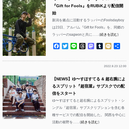
『Gift for Fools』をRUBiKより配信開
始
新潟を拠点に活動するラッパーのFoolsdayboy
は23日、アルバム『Gift for Fools』を、同郷の
ラッパーのsagwonと共に……(
続きを読む
)
Facebook
Twitter
Line
Threads
Mastodon
Tumblr
Mixi
共
有
2022.9.23 12:00
【NEWS】ゆ〜すほすてる & 超右腕によ
るスプリット『超宿屋』サブスクでの配
信をスタート
ゆ〜すほすてると超右腕によるスプリット・シ
ングル『超宿屋』サブスクリプションを含む各
種サービスでの配信を開始した。 関西を中心に
活動の裾野を……(
続きを読む
)