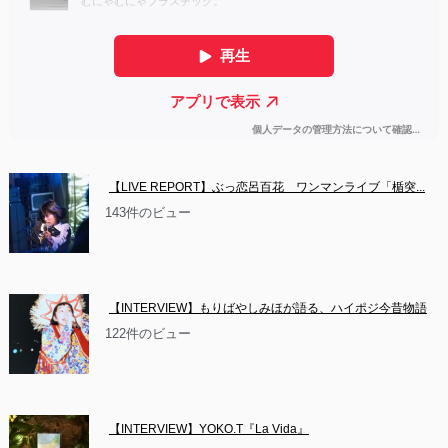
【LIVE REPORT】ぶっ恋呂百花　ワンマンライブ「楯突...
143件のビュー
【INTERVIEW】もりばやしみほが語る、ハイポジ今昔物語
122件のビュー
【INTERVIEW】YOKO.T『La Vida』