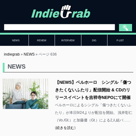
NEWS
REVIEW
INTERVIEW
DIG
P-LIST
indiegrab
»
NEWS
»
ページ 636
NEWS
【NEWS】ベルホーロ シングル「傷つ
きたくないふたり」配信開始 & CDのリ
リースイベントを吉祥寺NEPOにて開催
ベルホーロによるシングル「傷つきたくないふ
たり」が本日9/24よりが配信を開始。 浅井彰仁
（Vo./Gt.）と加藤優（Gt.）による2人組バ……
(
続きを読む
)