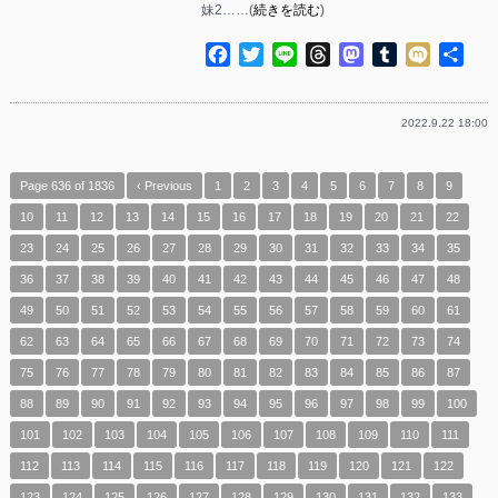
妹2……(
続きを読む
)
Facebook
Twitter
Line
Threads
Mastodon
Tumblr
Mixi
共
有
2022.9.22 18:00
Page 636 of 1836
‹ Previous
1
2
3
4
5
6
7
8
9
10
11
12
13
14
15
16
17
18
19
20
21
22
23
24
25
26
27
28
29
30
31
32
33
34
35
36
37
38
39
40
41
42
43
44
45
46
47
48
49
50
51
52
53
54
55
56
57
58
59
60
61
62
63
64
65
66
67
68
69
70
71
72
73
74
75
76
77
78
79
80
81
82
83
84
85
86
87
88
89
90
91
92
93
94
95
96
97
98
99
100
101
102
103
104
105
106
107
108
109
110
111
112
113
114
115
116
117
118
119
120
121
122
123
124
125
126
127
128
129
130
131
132
133