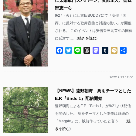
に太陽肛門スパパーン、友部正人、曽我
部恵一ら
9/27（火）に江古田BUDDYにて『安倍「国
葬」に反対する歌舞音曲と討議の集い』が開催
される。 このイベントは安倍晋三元首相の国葬
に反対す……(
続きを読む
)
Facebook
Twitter
Line
Threads
Mastodon
Tumblr
Mixi
共
有
2022.9.23 12:00
【NEWS】遠野朝海 鳥をテーマとした
E.P.『Birds 1』配信開始
遠野朝海によるE.P.『Birds 1』が9/21より配信
を開始した。 鳥をテーマとした本作は既発の
「Magpie」に、以前作っていたと言う……(
続
きを読む
)