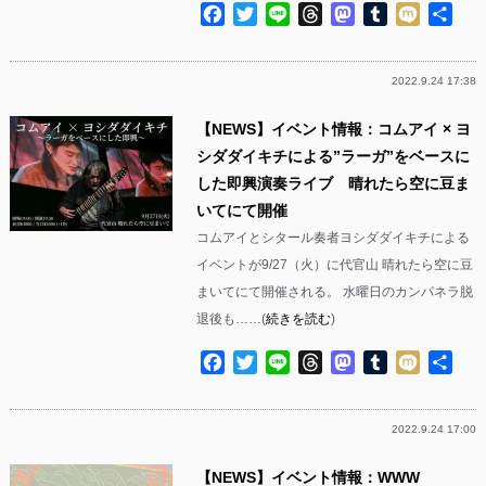
Facebook
Twitter
Line
Threads
Mastodon
Tumblr
Mixi
共
有
2022.9.24 17:38
【NEWS】イベント情報：コムアイ × ヨ
シダダイキチによる”ラーガ”をベースに
した即興演奏ライブ 晴れたら空に豆ま
いてにて開催
コムアイとシタール奏者ヨシダダイキチによる
イベントが9/27（火）に代官山 晴れたら空に豆
まいてにて開催される。 水曜日のカンパネラ脱
退後も……(
続きを読む
)
Facebook
Twitter
Line
Threads
Mastodon
Tumblr
Mixi
共
有
2022.9.24 17:00
【NEWS】イベント情報：WWW