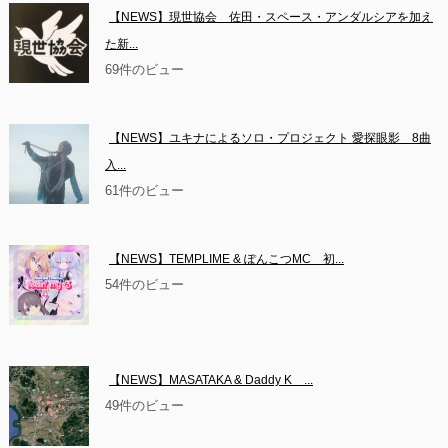
【NEWS】現世協会　佐田・スペース・アンダルシアを加え
た新...
69件のビュー
【NEWS】ユキナによるソロ・プロジェクト 愛探眼影　8曲
入...
61件のビュー
【NEWS】TEMPLIME & ぽんこつMC　初...
54件のビュー
【NEWS】MASATAKA & Daddy K　...
49件のビュー