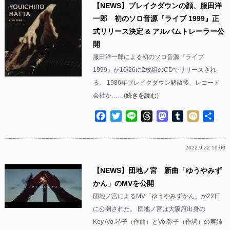
【NEWS】ブレイクダウンの顔、服田洋
一郎 初のソロ音源『ライブ 1999』正
式リリース決定 & アルバムトレーラー公
開
服田洋一郎による初のソロ音源『ライブ
1999』が10/26に2枚組のCDでリリースされ
る。 1986年ブレイクダウン解散後、レコード
会社か……(
続きを読む
)
Facebook
Twitter
Line
Threads
Mastodon
Tumblr
Mixi
共
有
2022.9.22 19:00
【NEWS】団地ノ宮 新曲「ゆうやみず
かん」のMVを公開
団地ノ宮によるMV「ゆうやみずかん」が22日
に公開された。 団地ノ宮は大阪府出身の
Key./Vo.琴子（作曲）とVo.弥子（作詞）の実姉