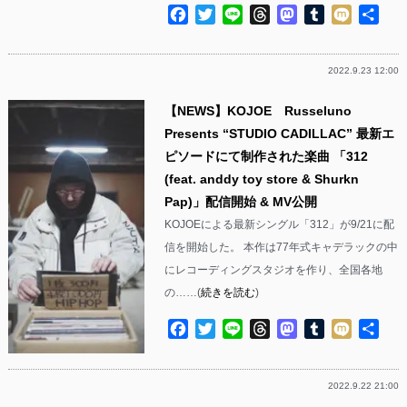
Facebook
Twitter
Line
Threads
Mastodon
Tumblr
Mixi
共
有
2022.9.23 12:00
【NEWS】KOJOE Russeluno
Presents “STUDIO CADILLAC” 最新エ
ピソードにて制作された楽曲 「312
(feat. anddy toy store & Shurkn
Pap)」配信開始 & MV公開
KOJOEによる最新シングル「312」が9/21に配
信を開始した。 本作は77年式キャデラックの中
にレコーディングスタジオを作り、全国各地
の……(
続きを読む
)
Facebook
Twitter
Line
Threads
Mastodon
Tumblr
Mixi
共
有
2022.9.22 21:00