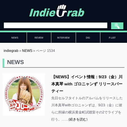
NEWS
REVIEW
INTERVIEW
DIG
P-LIST
indiegrab
»
NEWS
»
ページ 1534
NEWS
【NEWS】イベント情報：9/23（金）川
本真琴 with ゴロニャンず リリースパー
ティー
先日セルフタイトルのアルバムをリリースした
川本真琴withゴロニャンずは、9/23（金）に彼
らに所縁の横浜黄金町試聴室その2でライブを
行う。……(
続きを読む
)