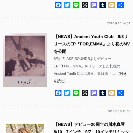
Facebook
Twitter
Line
Threads
Mastodon
Tumblr
Mixi
共
有
2016.8.10 14:07
【NEWS】Ancient Youth Club 8/3リ
リースのEP『FOR,EMMA』より初のMV
を公開
8/3にFLAKE SOUNDSよりデビュー
EP『FOR,EMMA』をリリースした札幌の
Ancient Youth Clubは9日、収録曲「……(
続き
を読む
)
Facebook
Twitter
Line
Threads
Mastodon
Tumblr
Mixi
共
有
2016.8.10 11:40
【NEWS】デビュー20周年の川本真琴
8/10 7インチ、9/7 10インチリミック