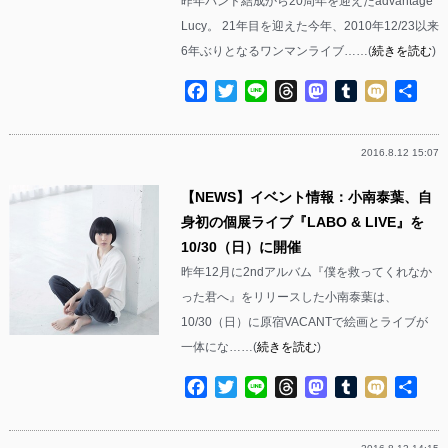
昨年バンド結成から20周年を迎えたadvantage
Lucy。 21年目を迎えた今年、2010年12/23以来
6年ぶりとなるワンマンライブ……(
続きを読む
)
Facebook
Twitter
Line
Threads
Mastodon
Tumblr
Mixi
共
有
2016.8.12 15:07
【NEWS】イベント情報：小南泰葉、自
身初の個展ライブ『LABO & LIVE』を
10/30（日）に開催
昨年12月に2ndアルバム『僕を救ってくれなか
った君へ』をリリースした小南泰葉は、
10/30（日）に原宿VACANTで絵画とライブが
一体にな……(
続きを読む
)
Facebook
Twitter
Line
Threads
Mastodon
Tumblr
Mixi
共
有