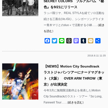
SECRET COLORS フルアルバム 『秘
色』を9/21にリリース
ラッパ我リヤ、REAL STYLAを経てソロ活動を
続ける三善出(Vo./Gt.) 、シンガーソングライタ
ー青木マリとのduo＋で活動する小林……(
続き
を読む
)
Facebook
Twitter
Line
Threads
Mastodon
Tumblr
Mixi
共
有
2016.8.11 11:35
【NEWS】Motion City Soundtrack
ラストジャパンツアーにナードマグネッ
ト（大阪） OVER ARM THROW（東
京）が出演決定
今年3月に無期限活動停止を発表したMotion
City Soundtrackのラスト・ツアー『So Long,
Farewell Tour……(
続きを読む
)