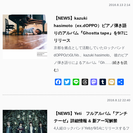
2016.8.13 2:14
【NEWS】kazuki
hasimoto（ex.dOPPO）ピアノ弾き語
りのアルバム『Ghostta tape』を9/7に
リリース
京都を拠点として活動していたロックバンド
dOPPOのGt./Vo.、kazuki hasimoto。 彼のピア
ノ弾き語りによるアルバム『Gh……(
続きを読
む
)
Facebook
Twitter
Line
Threads
Mastodon
Tumblr
Mixi
共
有
2016.8.12 22:40
【NEWS】Yeti フルアルバム『アンチ
テーゼ』詳細情報 & 新アー写解禁
4人組ロックバンドYetiが9/14にリリースするフ