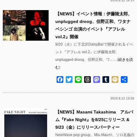
2016.8.12 14:15
【NEWS】イベント情報：伊藤陵太郎、
unplugged droog、但野正和、ワタナ
ベシンゴ 出演のイベント『アフレル
vol.2』開催
9/20（火）に下北沢DaisyBarで開催されるイベ
ント『アフレル vol.2』に伊藤陵太郎、
unplugged droog、但野正和、ワ……(
続きを読
む
)
Facebook
Twitter
Line
Threads
Mastodon
Tumblr
Mixi
共
有
2016.8.12 13:56
【NEWS】Masami Takashima アルバ
ム『Fake Night』を8/25にリリース &
9/23（金）にリリースパーティー
NewWave pop group、Miu Mauや、ソロ名義の