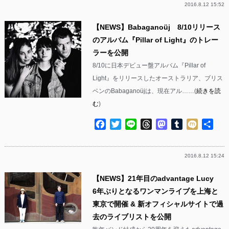
2016.8.12 15:52
【NEWS】Babaganoüj 8/10リリース
のアルバム『Pillar of Light』のトレー
ラーを公開
8/10に日本デビュー盤アルバム『Pillar of
Light』をリリースしたオーストラリア、ブリス
ベンのBabaganoüjは、現在アル……(
続きを読
む
)
Facebook
Twitter
Line
Threads
Mastodon
Tumblr
Mixi
共
有
2016.8.12 15:24
【NEWS】21年目のadvantage Lucy
6年ぶりとなるワンマンライブを上海と
東京で開催 & 新オフィシャルサイトで過
去のライブリストを公開