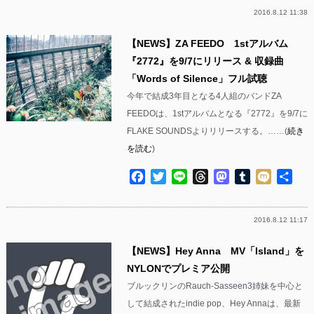
2016.8.12 11:38
【NEWS】ZA FEEDO 1stアルバム
『2772』を9/7にリリース & 収録曲
「Words of Silence」フル試聴
今年で結成3年目となる4人組のバンドZA
FEEDOは、1stアルバムとなる『2772』を9/7に
FLAKE SOUNDSよりリリースする。……(
続き
を読む
)
Facebook
Twitter
Line
Threads
Mastodon
Tumblr
Mixi
共
有
2016.8.12 11:17
【NEWS】Hey Anna MV「Island」を
NYLONでプレミア公開
ブルックリンのRauch-Sasseen3姉妹を中心と
して結成されたindie pop、Hey Annaは、最新