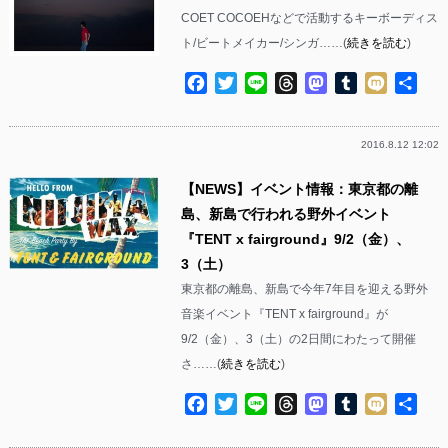
COET COCOEHなどで活動するキーボーディス
ト/ビートメイカー/シンガ……(
続きを読む
)
Facebook
Twitter
Line
Threads
Mastodon
Tumblr
Mixi
共
有
2016.8.12 12:02
【NEWS】イベント情報：東京都の離
島、新島で行われる野外イベント
『TENT x fairground』9/2（金）、
3（土）
東京都の離島、新島で今年7年目を迎える野外
音楽イベント『TENT x fairground』が
9/2（金）、3（土）の2日間にわたって開催
さ……(
続きを読む
)
Facebook
Twitter
Line
Threads
Mastodon
Tumblr
Mixi
共
有