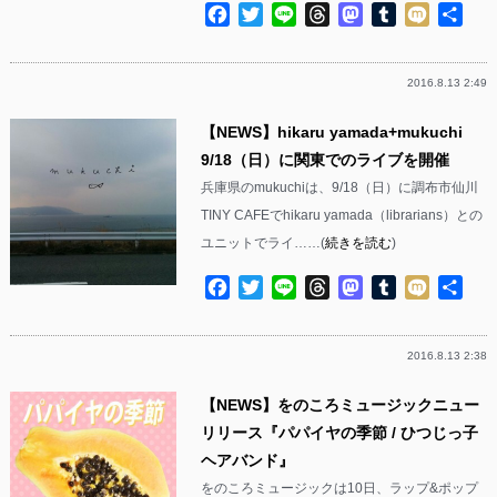
Facebook
Twitter
Line
Threads
Mastodon
Tumblr
Mixi
共
有
2016.8.13 2:49
【NEWS】hikaru yamada+mukuchi
9/18（日）に関東でのライブを開催
兵庫県のmukuchiは、9/18（日）に調布市仙川
TINY CAFEでhikaru yamada（librarians）との
ユニットでライ……(
続きを読む
)
Facebook
Twitter
Line
Threads
Mastodon
Tumblr
Mixi
共
有
2016.8.13 2:38
【NEWS】をのころミュージックニュー
リリース『パパイヤの季節 / ひつじっ子
ヘアバンド』
をのころミュージックは10日、ラップ&ポップ