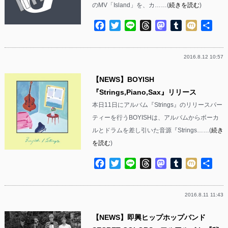
のMV「Island」を、カ……(
続きを読む
)
Facebook
Twitter
Line
Threads
Mastodon
Tumblr
Mixi
共
有
2016.8.12 10:57
【NEWS】BOYISH
『Strings,Piano,Sax』リリース
本日11日にアルバム『Strings』のリリースパー
ティーを行うBOYISHは、アルバムからボーカ
ルとドラムを差し引いた音源『Strings……(
続き
を読む
)
Facebook
Twitter
Line
Threads
Mastodon
Tumblr
Mixi
共
有
2016.8.11 11:43
【NEWS】即興ヒップホップバンド