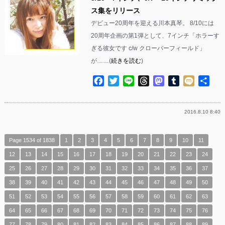
ス集をリリース
デビュー20周年を迎える川本真琴。 8/10には
20周年企画の第1弾として、7インチ「ホラーす
ぎる彼女です c/w クローバーフィールド」
が……(
続きを読む
)
Facebook
Twitter
Line
Threads
Mastodon
Tumblr
Mixi
共
有
2016.8.10 8:40
Page 1534 of 1838
1
2
3
4
5
6
7
8
9
10
11
12
13
14
15
16
17
18
19
20
21
22
23
24
25
26
27
28
29
30
31
32
33
34
35
36
37
38
39
40
41
42
43
44
45
46
47
48
49
50
51
52
53
54
55
56
57
58
59
60
61
62
63
64
65
66
67
68
69
70
71
72
73
74
75
76
77
78
79
80
81
82
83
84
85
86
87
88
89