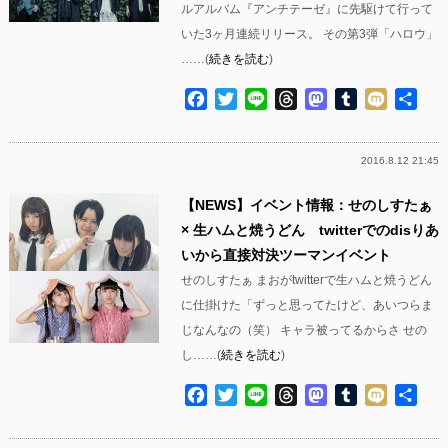
ルアルバム『アンチテーゼ』に先駆けて行って
いた3ヶ月連続リリース。 その第3弾「ハロウ」
……(
続きを読む
)
Facebook
Twitter
Line
Threads
Mastodon
Tumblr
Mixi
共
有
2016.8.12 21:45
【NEWS】イベント情報：せのしすたぁ
× 生ハムと焼うどん twitterでのdisりあ
いから直接対決ツーマンイベント
せのしすたぁ まおがtwitterで生ハムと焼うどん
に仕掛けた「ずっと思ってたけど、あいつらま
じなんなの（笑） キャラ被ってるからさ せの
し……(
続きを読む
)
Facebook
Twitter
Line
Threads
Mastodon
Tumblr
Mixi
共
有