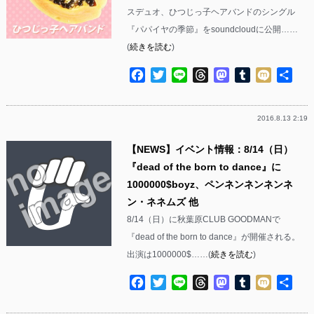
スデュオ、ひつじっ子ヘアバンドのシングル
『パパイヤの季節』をsoundcloudに公開……
(
続きを読む
)
Facebook
Twitter
Line
Threads
Mastodon
Tumblr
Mixi
共
有
2016.8.13 2:19
【NEWS】イベント情報：8/14（日）
『dead of the born to dance』に
1000000$boyz、ペンネンネンネンネ
ン・ネネムズ 他
8/14（日）に秋葉原CLUB GOODMANで
『dead of the born to dance』が開催される。
出演は1000000$……(
続きを読む
)
Facebook
Twitter
Line
Threads
Mastodon
Tumblr
Mixi
共
有