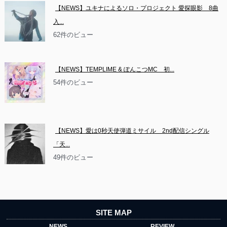
【NEWS】ユキナによるソロ・プロジェクト 愛探眼影　8曲
入...
62件のビュー
【NEWS】TEMPLIME & ぽんこつMC　初...
54件のビュー
【NEWS】愛は0秒天使弾道ミサイル　2nd配信シングル
「天...
49件のビュー
SITE MAP
NEWS
REVIEW