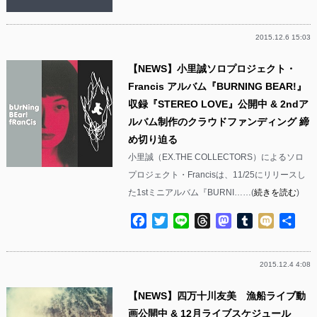
2015.12.6 15:03
【NEWS】小里誠ソロプロジェクト・
Francis アルバム『BURNING BEAR!』
収録『STEREO LOVE』公開中 & 2ndア
ルバム制作のクラウドファンディング 締
め切り迫る
小里誠（EX.THE COLLECTORS）によるソロ
プロジェクト・Francisは、11/25にリリースし
た1stミニアルバム『BURNI……(
続きを読む
)
Facebook
Twitter
Line
Threads
Mastodon
Tumblr
Mixi
共
有
2015.12.4 4:08
【NEWS】四万十川友美 漁船ライブ動
画公開中 & 12月ライブスケジュール