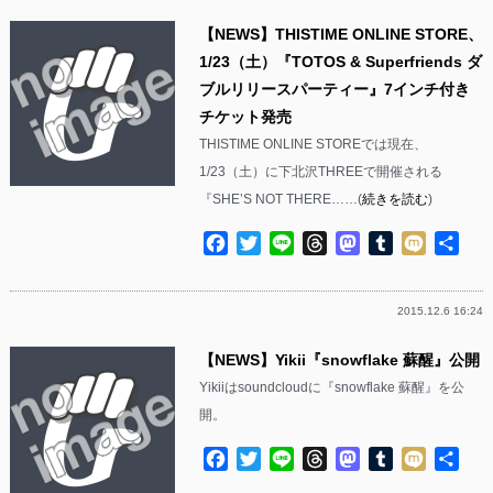
【NEWS】THISTIME ONLINE STORE、
1/23（土）『TOTOS & Superfriends ダ
ブルリリースパーティー』7インチ付き
チケット発売
THISTIME ONLINE STOREでは現在、
1/23（土）に下北沢THREEで開催される
『SHE’S NOT THERE……(
続きを読む
)
Facebook
Twitter
Line
Threads
Mastodon
Tumblr
Mixi
共
有
2015.12.6 16:24
【NEWS】Yikii『snowflake 蘇醒』公開
Yikiiはsoundcloudに『snowflake 蘇醒』を公
開。
Facebook
Twitter
Line
Threads
Mastodon
Tumblr
Mixi
共
有