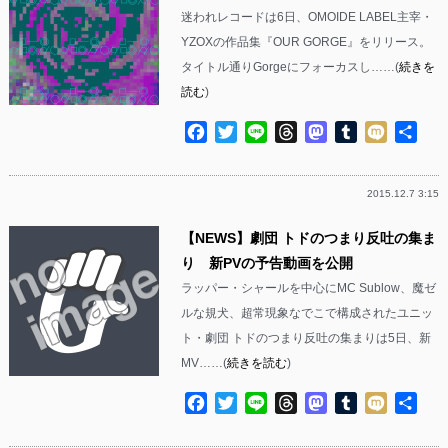
迷われレコードは6日、OMOIDE LABEL主宰・
YZOXの作品集『OUR GORGE』をリリース。
タイトル通りGorgeにフォーカスし……(
続きを
読む
)
Facebook
Twitter
Line
Threads
Mastodon
Tumblr
Mixi
共
有
2015.12.7 3:15
【NEWS】劇団 トドのつまり反吐の集ま
り 新PVの予告動画を公開
ラッパー・シャールを中心にMC Sublow、魔ゼ
ルな規犬、超常現象なでこで構成されたユニッ
ト・劇団 トドのつまり反吐の集まりは5日、新
MV……(
続きを読む
)
Facebook
Twitter
Line
Threads
Mastodon
Tumblr
Mixi
共
有