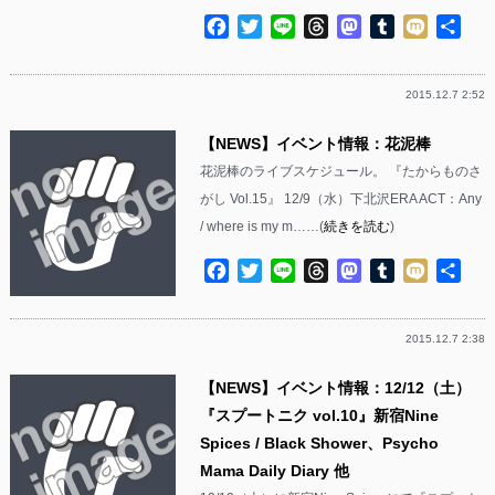
Facebook
Twitter
Line
Threads
Mastodon
Tumblr
Mixi
共
有
2015.12.7 2:52
【NEWS】イベント情報：花泥棒
花泥棒のライブスケジュール。 『たからものさ
がし Vol.15』 12/9（水）下北沢ERA ACT：Any
/ where is my m……(
続きを読む
)
Facebook
Twitter
Line
Threads
Mastodon
Tumblr
Mixi
共
有
2015.12.7 2:38
【NEWS】イベント情報：12/12（土）
『スプートニク vol.10』新宿Nine
Spices / Black Shower、Psycho
Mama Daily Diary 他