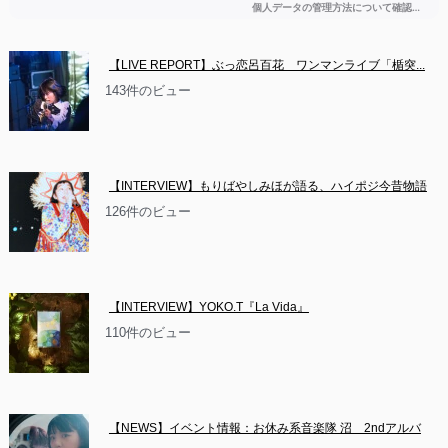
【LIVE REPORT】ぶっ恋呂百花　ワンマンライブ「楯突...
143件のビュー
【INTERVIEW】もりばやしみほが語る、ハイポジ今昔物語
126件のビュー
【INTERVIEW】YOKO.T『La Vida』
110件のビュー
【NEWS】イベント情報：お休み系音楽隊 沼　2ndアルバ