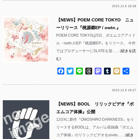
2015.12.6 18:38
【NEWS】POEM CORE TOKYO ニュ
ーリリース『桃源郷EP / owtn.』
POEM CORE TOKYOは5日、ポエムコアアイド
ル・owtn.のEP『桃源郷EP』をリリース。 今作
ではプロデューサーにSLATEを迎……(
続きを読
む
)
Facebook
Twitter
Line
Threads
Mastodon
Tumblr
Mixi
共
有
2015.12.6 18:27
【NEWS】BOOL リリックビデオ『ポ
エムコア体操』公開
12/24に新作『OMOSHIRO DARKNESS』をリ
リースするBOOLは、アルバム収録曲『ポエム
コア体操』のリリックビデオをyoutu……(
続き