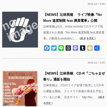
2015.12.7 3:06
【NEWS】辻林美穂 ライブ映像『No
More 速度制限 feat.満員電車』公開
辻林美穂は5日、mona recordsでのライブで初
披露された新曲『No More 速度制限 feat.満員電
車』の動画をyoutubeに……(
続きを読む
)
Facebook
Twitter
Line
Threads
Mastodon
Tumblr
Mixi
共
有
2015.12.7 2:55
【NEWS】辻林美穂 CD-R『ごちゃまぜ
祭り』通販を開始
辻林美穂は、2日のライブ会場で販売したCD-R
の通販を開始。 クリスマス前後の発送を予定し
ているとの事。 注文サイト： http://tsv……(
続き
を読む
)