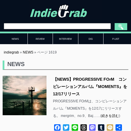
NEWS
REVIEW
INTERVIEW
DIG
P-LIST
indiegrab
»
NEWS
»
ページ 1619
NEWS
【NEWS】PROGRESSIVE FOrM コン
ピレーションアルバム『MOMENTS』を
12/17リリース
PROGRESSIVE FOrMは、コンピレーションア
ルバム『MOMENTS』を12/17にリリースす
る。 mergrim、no.9、Baj……(
続きを読む
)
Facebook
Twitter
Line
Threads
Mastodon
Tumblr
Mixi
共