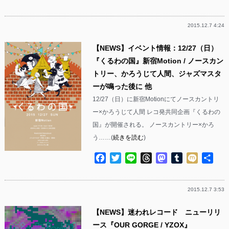
有
2015.12.7 4:24
【NEWS】イベント情報：12/27（日）
『くるわの国』新宿Motion / ノースカン
トリー、かろうじて人間、ジャズマスタ
ーが鳴った後に 他
12/27（日）に新宿Motionにてノースカントリ
ー×かろうじて人間 レコ発共同企画『くるわの
国』が開催される。 ノースカントリー×かろ
う……(
続きを読む
)
Facebook
Twitter
Line
Threads
Mastodon
Tumblr
Mixi
共
有
2015.12.7 3:53
【NEWS】迷われレコード ニューリリ
ース『OUR GORGE / YZOX』