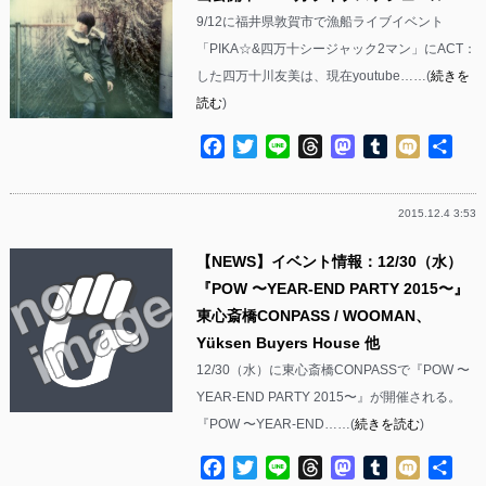
9/12に福井県敦賀市で漁船ライブイベント
「PIKA☆&四万十シージャック2マン」にACT：
した四万十川友美は、現在youtube……(
続きを
読む
)
Facebook
Twitter
Line
Threads
Mastodon
Tumblr
Mixi
共
有
2015.12.4 3:53
【NEWS】イベント情報：12/30（水）
『POW 〜YEAR-END PARTY 2015〜』
東心斎橋CONPASS / WOOMAN、
Yüksen Buyers House 他
12/30（水）に東心斎橋CONPASSで『POW 〜
YEAR-END PARTY 2015〜』が開催される。
『POW 〜YEAR-END……(
続きを読む
)
Facebook
Twitter
Line
Threads
Mastodon
Tumblr
Mixi
共