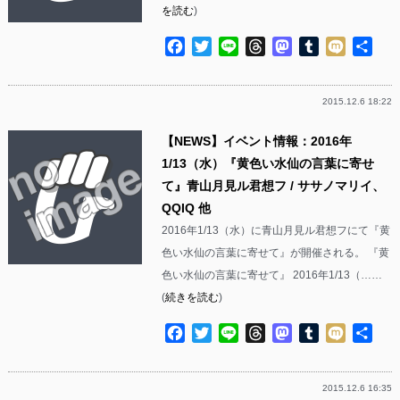
を読む
)
Facebook
Twitter
Line
Threads
Mastodon
Tumblr
Mixi
共
有
2015.12.6 18:22
【NEWS】イベント情報：2016年
1/13（水）『黄色い水仙の言葉に寄せ
て』青山月見ル君想フ / ササノマリイ、
QQIQ 他
2016年1/13（水）に青山月見ル君想フにて『黄
色い水仙の言葉に寄せて』が開催される。 『黄
色い水仙の言葉に寄せて』 2016年1/13（……
(
続きを読む
)
Facebook
Twitter
Line
Threads
Mastodon
Tumblr
Mixi
共
有
2015.12.6 16:35