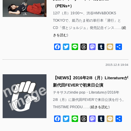
（PENs+）
12/7（月）19:00〜、渋谷HMV&BOOKS
TOKYOで、姫乃たま初の単行本「潜行」と
CD「僕とジョルジュ」発売記念インス……(
続
きを読む
)
Facebook
Twitter
Line
Threads
Mastodon
Tumblr
Mixi
共
有
2015.12.6 19:04
【NEWS】2016年2/8（月）Literatureが
新代田FEVERで初来日公演
テキサスのindie pop・Literatureが2016年
2/8（月）に新代田FEVERで来日公演を行う。
THISTIME PRODU……(
続きを読む
)
Facebook
Twitter
Line
Threads
Mastodon
Tumblr
Mixi
共
有