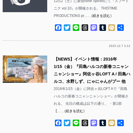
12/12（土）に新宿Nine Spicesにて『スプート
ニク vol.10』が開催される。 THISTIME
PRODUCTIONS pr……(
続きを読む
)
Facebook
Twitter
Line
Threads
Mastodon
Tumblr
Mixi
共
有
2015.12.7 2:12
【NEWS】イベント情報：2016年
1/15（金）『田島ハルコの新春コニャン
ニャンショー』阿佐ヶ谷LOFT A / 田島ハ
ルコ、水野しず、にゃにゃんがプー 他
2016年1/15（金）に阿佐ヶ谷LOFT Aで『田島
ハルコの新春コニャンニャンショー』が開催さ
れる。 当日の構成は以下の通り。 ・第1部
【……(
続きを読む
)
Facebook
Twitter
Line
Threads
Mastodon
Tumblr
Mixi
共
有