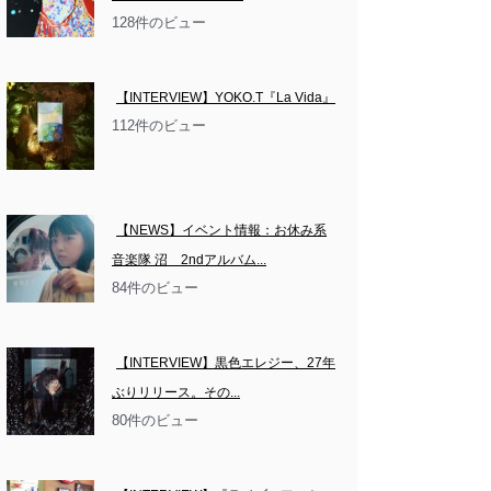
128件のビュー
【INTERVIEW】YOKO.T『La Vida』
112件のビュー
【NEWS】イベント情報：お休み系
音楽隊 沼　2ndアルバム...
84件のビュー
【INTERVIEW】黒色エレジー、27年
ぶりリリース。その...
80件のビュー