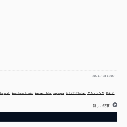
2021.7.28 12:00
bayashi
,
kero kero bonito
,
komono lake
,
skytopia
,
おしぼりちゃん
,
タカノシンヤ
,
峰らる
新しい記事