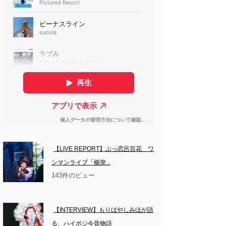
【LIVE REPORT】ぶっ恋呂百花　ワ
ンマンライブ「楯突...
143件のビュー
【INTERVIEW】もりばやしみほが語
る、ハイポジ今昔物語