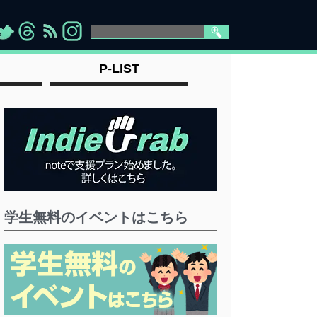
>
">
">
" >
P-LIST
学生無料のイベントはこちら