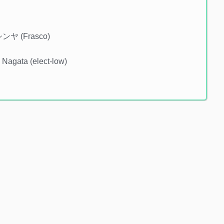
ンヤ (Frasco)
Nagata (elect-low)