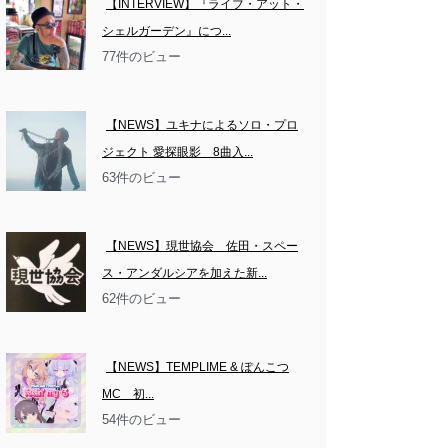
【INTERVIEW】『ライブ・アット・
シェルガーデン』につ...
77件のビュー
【NEWS】ユキナによるソロ・プロ
ジェクト 愛探眼影　8曲入...
63件のビュー
【NEWS】現世協会　佐田・スペー
ス・アンダルシアを加えた新...
62件のビュー
【NEWS】TEMPLIME & ぽんこつ
MC　初...
54件のビュー