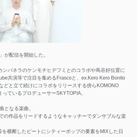
itle」が配信を開始した。
のカンパネラのケンモチヒデフミとのコラボや蔦谷好位置に
等で注目を集めるFrascoと、ex.Kero Kero Bonito
、最上もがなどと立て続けにコラボをリリースする傍らKOMONO
っているプロデューサーSKYTOPIA。
曲となる楽曲。
今までの作品をリードするようなキャッチーでダンサブルな楽
等を横断したビートにシティーポップの要素をMIXした日