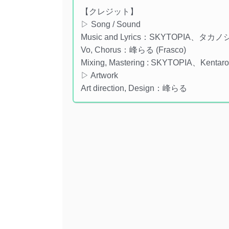
【クレジット】
▷ Song / Sound
Music and Lyrics：SKYTOPIA、タカノシ
Vo, Chorus：峰らる (Frasco)
Mixing, Mastering : SKYTOPIA、Kentaro 
▷ Artwork
Art direction, Design：峰らる