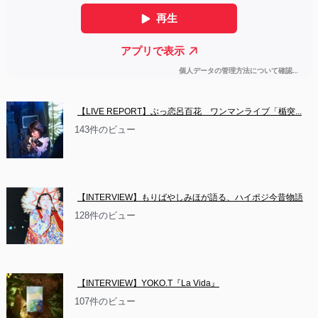
【LIVE REPORT】ぶっ恋呂百花　ワンマンライブ「楯突...
143件のビュー
【INTERVIEW】もりばやしみほが語る、ハイポジ今昔物語
128件のビュー
【INTERVIEW】YOKO.T『La Vida』
107件のビュー