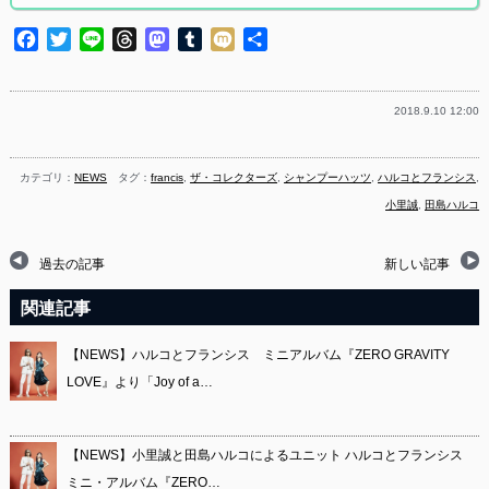
Facebook
Twitter
Line
Threads
Mastodon
Tumblr
Mixi
共
有
2018.9.10 12:00
カテゴリ：
NEWS
タグ：
francis
,
ザ・コレクターズ
,
シャンプーハッツ
,
ハルコとフランシス
,
小里誠
,
田島ハルコ
過去の記事
新しい記事
関連記事
【NEWS】ハルコとフランシス ミニアルバム『ZERO GRAVITY
LOVE』より「Joy of a…
【NEWS】小里誠と田島ハルコによるユニット ハルコとフランシス
ミニ・アルバム『ZERO…