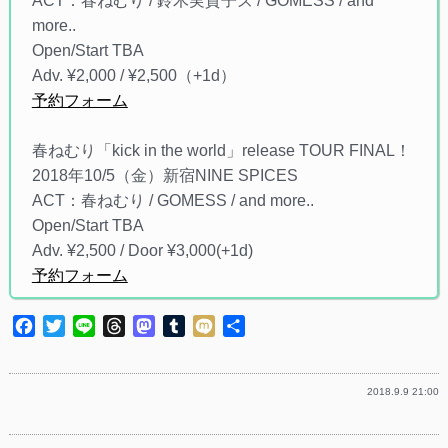
ACT：春ねむり / 鈴木実貴子ズ / GOMESS / and
more..
Open/Start TBA
Adv. ¥2,000 / ¥2,500（+1d）
予約フォーム
春ねむり「kick in the world」release TOUR FINAL！
2018年10/5（金）新宿NINE SPICES
ACT：春ねむり / GOMESS / and more..
Open/Start TBA
Adv. ¥2,500 / Door ¥3,000(+1d)
予約フォーム
Facebook
Twitter
Line
Threads
Mastodon
Tumblr
Mixi
共
有
2018.9.9 21:00