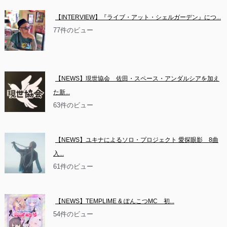
【INTERVIEW】『ライブ・アット・シェルガーデン』につ...
77件のビュー
【NEWS】現世協会　佐田・スペース・アンダルシアを加え
た新...
63件のビュー
【NEWS】ユキナによるソロ・プロジェクト 愛探眼影　8曲
入...
61件のビュー
【NEWS】TEMPLIME & ぽんこつMC　初...
54件のビュー