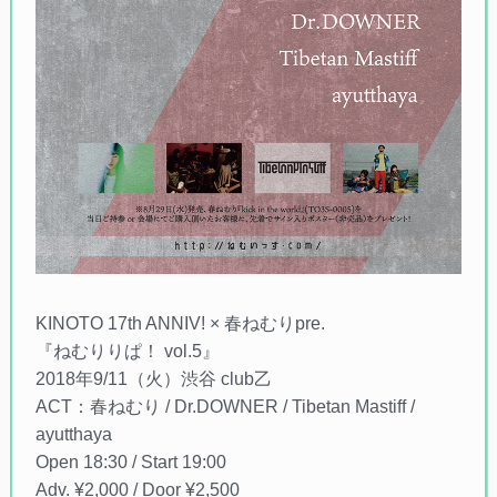
KINOTO 17th ANNIV! × 春ねむりpre.
『ねむりりぱ！ vol.5』
2018年9/11（火）渋谷 club乙
ACT：春ねむり / Dr.DOWNER / Tibetan Mastiff /
ayutthaya
Open 18:30 / Start 19:00
Adv. ¥2,000 / Door ¥2,500