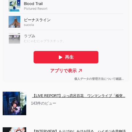
【LIVE REPORT】ぶっ恋呂百花　ワンマンライブ「楯突...
143件のビュー
【INTERVIEW】もりばやしみほが語る、ハイポジ今昔物語