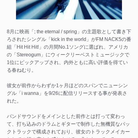
8月に映画「; the eternal / spring」の主題歌として書き下
ろされたシングル「kick in the world」がFM NACK5の番
組「Hit Hit Hit!」の月間No.1ソングに選ばれ、アメリカ
の「Stereogum」にウィークリーベストミュージックで
1位にピックアップされ、内外ともに高い評価を得てい
る春ねむり。
彼女が前作からわずか1ヶ月ほどのスパンでニューシン
グル「i wanna」を9/26に配信リリースする事が発表さ
れた。
バンドサウンドをメインとした前作とは打って変わっ
て、打ち込みのドラムとギターで制作した無機質なバッ
クトラックで構成されており、彼女のトラックメイカー