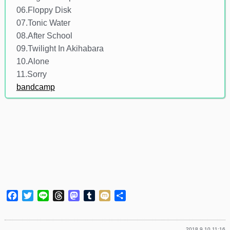
06.Floppy Disk
07.Tonic Water
08.After School
09.Twilight In Akihabara
10.Alone
11.Sorry
bandcamp
Facebook
Twitter
Line
Threads
Mastodon
Tumblr
Mixi
共
有
2018.9.10 11:16