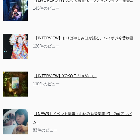
【LIVE REPORT】ぶっ恋呂百花　ワンマンライブ「楯突...
143件のビュー
【INTERVIEW】もりばやしみほが語る、ハイポジ今昔物語
126件のビュー
【INTERVIEW】YOKO.T『La Vida』
110件のビュー
【NEWS】イベント情報：お休み系音楽隊 沼　2ndアルバ
ム...
83件のビュー