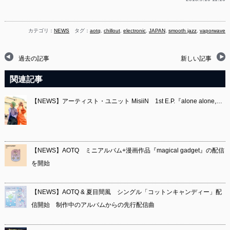
カテゴリ：
NEWS
タグ：
aotq
,
chillout
,
electronic
,
JAPAN
,
smooth jazz
,
vaporwave
過去の記事
新しい記事
関連記事
【NEWS】アーティスト・ユニット MisiiN 1st E.P.『alone alone,…
【NEWS】AOTQ ミニアルバム+漫画作品『magical gadget』の配信
を開始
【NEWS】AOTQ & 夏目間風 シングル「コットンキャンディー」配
信開始 制作中のアルバムからの先行配信曲