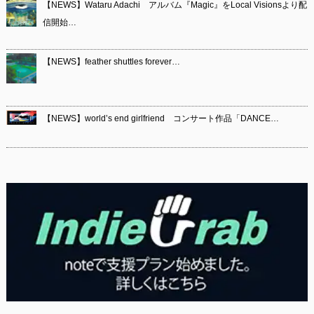
【NEWS】Wataru Adachi アルバム『Magic』をLocal Visionsより配
信開始…
【NEWS】feather shuttles forever…
【NEWS】world’s end girlfriend コンサート作品「DANCE…