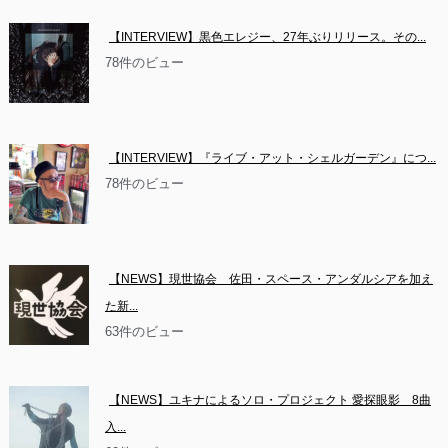
【INTERVIEW】黒色エレジー、27年ぶりリリース。その...
78件のビュー
【INTERVIEW】『ライブ・アット・シェルガーデン』につ...
78件のビュー
【NEWS】現世協会　佐田・スペース・アンダルシアを加え
た新...
63件のビュー
【NEWS】ユキナによるソロ・プロジェクト 愛探眼影　8曲
入...