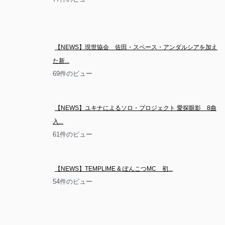
【NEWS】現世協会　佐田・スペース・アンダルシアを加え
た新...
69件のビュー
【NEWS】ユキナによるソロ・プロジェクト 愛探眼影　8曲
入...
61件のビュー
【NEWS】TEMPLIME & ぽんこつMC　初...
54件のビュー