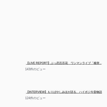
【LIVE REPORT】ぶっ恋呂百花　ワンマンライブ「楯突...
143件のビュー
【INTERVIEW】もりばやしみほが語る、ハイポジ今昔物語
124件のビュー