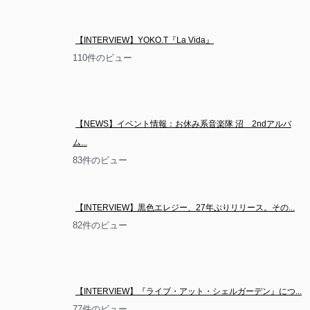
【INTERVIEW】YOKO.T『La Vida』
110件のビュー
【NEWS】イベント情報：お休み系音楽隊 沼　2ndアルバ
ム...
83件のビュー
【INTERVIEW】黒色エレジー、27年ぶりリリース。その...
82件のビュー
【INTERVIEW】『ライブ・アット・シェルガーデン』につ...
77件のビュー