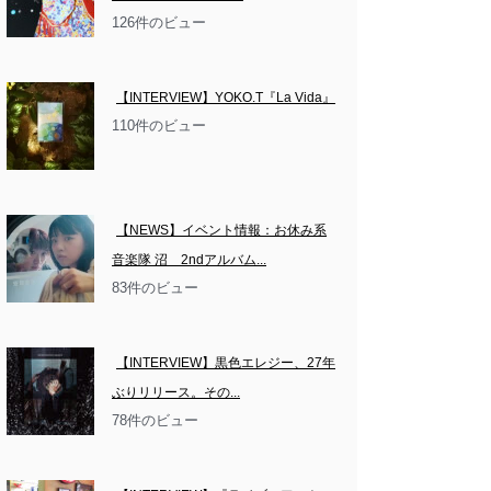
126件のビュー
【INTERVIEW】YOKO.T『La Vida』
110件のビュー
【NEWS】イベント情報：お休み系
音楽隊 沼　2ndアルバム...
83件のビュー
【INTERVIEW】黒色エレジー、27年
ぶりリリース。その...
78件のビュー