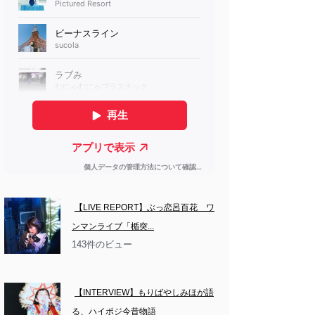
【LIVE REPORT】ぶっ恋呂百花　ワ
ンマンライブ「楯突...
143件のビュー
【INTERVIEW】もりばやしみほが語
る、ハイポジ今昔物語