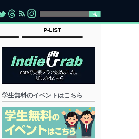
>
">
">
" >
P-LIST
学生無料のイベントはこちら