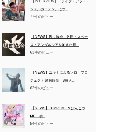
【INTERVIEW】『ライブ・アット・
シェルガーデン』につ...
77件のビュー
【NEWS】現世協会　佐田・スペー
ス・アンダルシアを加えた新...
63件のビュー
【NEWS】ユキナによるソロ・プロ
ジェクト 愛探眼影　8曲入...
62件のビュー
【NEWS】TEMPLIME & ぽんこつ
MC　初...
54件のビュー