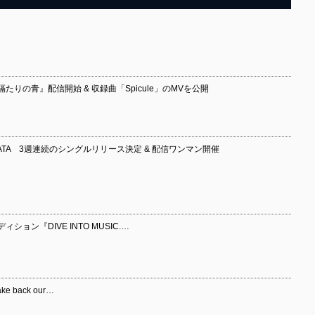
『隔たりの青』配信開始 & 収録曲「Spicule」のMVを公開
ATA 3週連続のシングルリリース決定 & 配信ワンマン開催
ョン『DIVE INTO MUSIC.…
 back our…