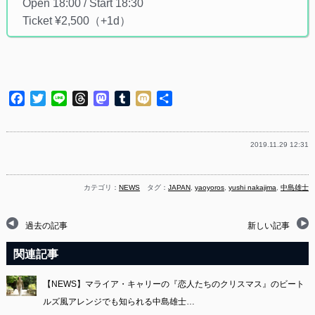
Open 18:00 / Start 18:30
Ticket ¥2,500（+1d）
Facebook
Twitter
Line
Threads
Mastodon
Tumblr
Mixi
共
有
2019.11.29 12:31
カテゴリ：
NEWS
タグ：
JAPAN
,
yaoyoros
,
yushi nakajima
,
中島雄士
過去の記事
新しい記事
関連記事
【NEWS】マライア・キャリーの『恋人たちのクリスマス』のビート
ルズ風アレンジでも知られる中島雄士…