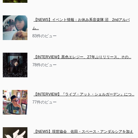
【NEWS】イベント情報：お休み系音楽隊 沼　2ndアルバ
ム...
83件のビュー
【INTERVIEW】黒色エレジー、27年ぶりリリース。その...
78件のビュー
【INTERVIEW】『ライブ・アット・シェルガーデン』につ...
77件のビュー
【NEWS】現世協会　佐田・スペース・アンダルシアを加え