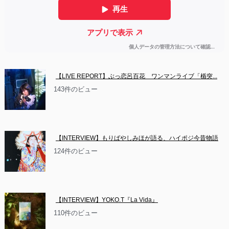
【LIVE REPORT】ぶっ恋呂百花　ワンマンライブ「楯突...
143件のビュー
【INTERVIEW】もりばやしみほが語る、ハイポジ今昔物語
124件のビュー
【INTERVIEW】YOKO.T『La Vida』
110件のビュー