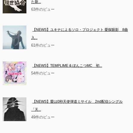
た新...
63件のビュー
【NEWS】ユキナによるソロ・プロジェクト 愛探眼影　8曲
入...
61件のビュー
【NEWS】TEMPLIME & ぽんこつMC　初...
54件のビュー
【NEWS】愛は0秒天使弾道ミサイル　2nd配信シングル
「天...
49件のビュー