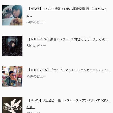
【NEWS】イベント情報：お休み系音楽隊 沼　2ndアルバ
ム...
84件のビュー
【INTERVIEW】黒色エレジー、27年ぶりリリース。その...
83件のビュー
【INTERVIEW】『ライブ・アット・シェルガーデン』につ...
75件のビュー
【NEWS】現世協会　佐田・スペース・アンダルシアを加え
た新...