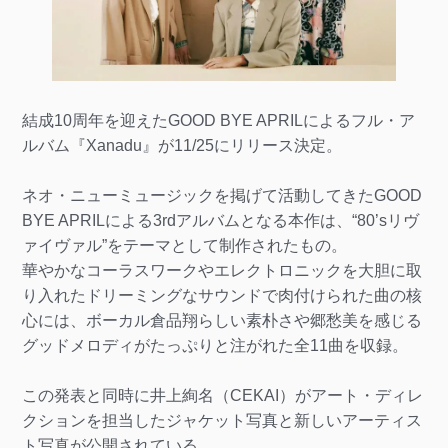
結成10周年を迎えたGOOD BYE APRILによるフル・ア
ルバム『Xanadu』が11/25にリリース決定。
ネオ・ニューミュージックを掲げて活動してきたGOOD
BYE APRILによる3rdアルバムとなる本作は、“80’sリヴ
ァイヴァル”をテーマとして制作されたもの。
華やかなコーラスワークやエレクトロニックを大胆に取
り入れたドリーミングなサウンドで肉付けられた曲の核
心には、ボーカル倉品翔らしい素朴さや郷愁美を感じる
グッドメロディがたっぷりと注がれた全11曲を収録。
この発表と同時に井上絢名（CEKAI）がアート・ディレ
クションを担当したジャケット写真と新しいアーティス
ト写真が公開されている。