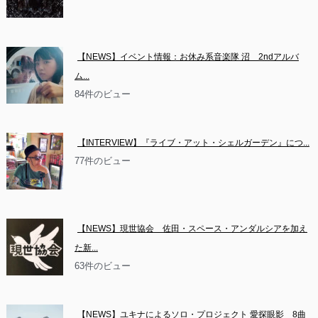
【NEWS】イベント情報：お休み系音楽隊 沼　2ndアルバ
ム...
84件のビュー
【INTERVIEW】『ライブ・アット・シェルガーデン』につ...
77件のビュー
【NEWS】現世協会　佐田・スペース・アンダルシアを加え
た新...
63件のビュー
【NEWS】ユキナによるソロ・プロジェクト 愛探眼影　8曲