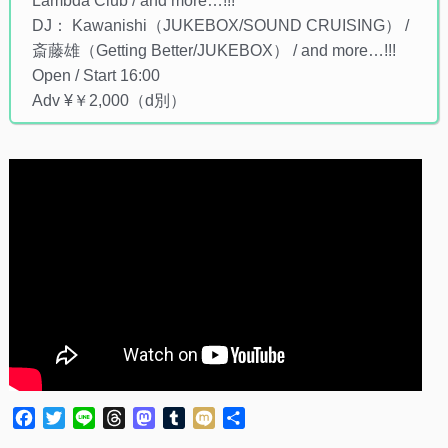
Lambda Club / and more…!!!
DJ： Kawanishi（JUKEBOX/SOUND CRUISING） /
斎藤雄（Getting Better/JUKEBOX） / and more…!!!
Open / Start 16:00
Adv ¥￥2,000（d別）
Facebook
Twitter
Line
Threads
Mastodon
Tumblr
Mixi
共
有