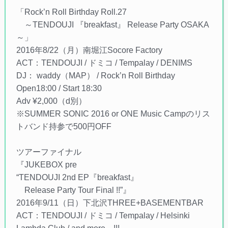
「Rock’n Roll Birthday Roll.27
～TENDOUJI 『breakfast』 Release Party OSAKA
～」
2016年8/22（月）南堀江Socore Factory
ACT：TENDOUJI / ドミコ / Tempalay / DENIMS
DJ： waddy（MAP） / Rock’n Roll Birthday
Open18:00 / Start 18:30
Adv ¥2,000（d別）
※SUMMER SONIC 2016 or ONE Music Campのリス
トバンド持参で500円OFF
ツアーファイナル
『JUKEBOX pre
“TENDOUJI 2nd EP『breakfast』
Release Party Tour Final !!”』
2016年9/11（日）下北沢THREE+BASEMENTBAR
ACT：TENDOUJI / ドミコ / Tempalay / Helsinki