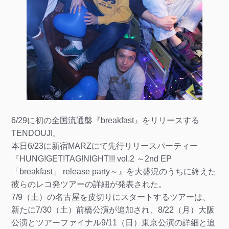
6/29に初の全国流通盤『breakfast』をリリースする
TENDOUJI。
本日6/23に新宿MARZにて先行リリースパーティー
『HUNG!GET!TAG!NIGHT!!! vol.2 ～2nd EP
「breakfast」 release party～』を大盛況のうちに終えた
彼らのレコ発ツアーの詳細が発表された。
7/9（土）の名古屋を皮切りにスタートするツアーは、
新たに7/30（土）前橋公演が追加され、8/22（月）大阪
公演とツアーファイナル9/11（日）東京公演の詳細と追