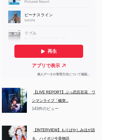
【LIVE REPORT】ぶっ恋呂百花　ワ
ンマンライブ「楯突...
143件のビュー
【INTERVIEW】もりばやしみほが語
る、ハイポジ今昔物語