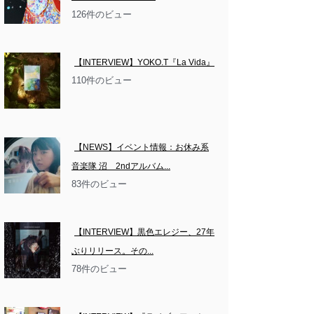
126件のビュー
【INTERVIEW】YOKO.T『La Vida』
110件のビュー
【NEWS】イベント情報：お休み系
音楽隊 沼　2ndアルバム...
83件のビュー
【INTERVIEW】黒色エレジー、27年
ぶりリリース。その...
78件のビュー