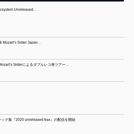
ystem Unreleased…
art’s Sister Japan…
ozart’s Sisterによるダブルレコ発ツアー…
集『2020 unreleased trax』の配信を開始