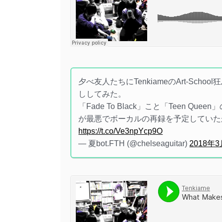
夕べ友人たちにTenkiameのArt-S
ししてみた。
「Fade To Black」こと「Teen
が最悪でボーカルの再録を予定していた
https://t.co/Ve3npYcp9O
— 夏bot.FTH (@chelseaguitar)
2018年