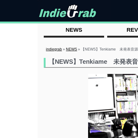
NEWS
REV
indiegrab
»
NEWS
»
【NEWS】Tenkiame 未発表
【NEWS】Tenkiame 未発