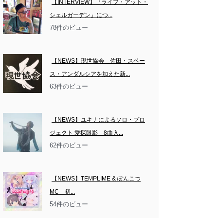
【INTERVIEW】『ライブ・アット・
シェルガーデン』につ...
78件のビュー
【NEWS】現世協会　佐田・スペー
ス・アンダルシアを加えた新...
63件のビュー
【NEWS】ユキナによるソロ・プロ
ジェクト 愛探眼影　8曲入...
62件のビュー
【NEWS】TEMPLIME & ぽんこつ
MC　初...
54件のビュー