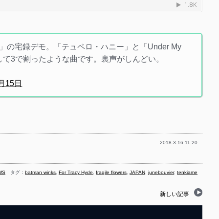
airy」の宅録デモ。「テュペロ・ハニー」と「Under My
を足して3で割ったような曲です。裏声がしんどい。
3月15日
2018.3.16 11:20
WS
タグ：
batman winks
,
For Tracy Hyde
,
fragile flowers
,
JAPAN
,
junebouvier
,
tenkiame
新しい記事