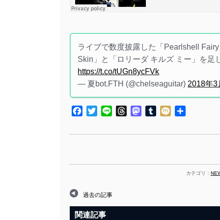
ライブで数度披露した「Pearlshell F
Skin」と「ロリーダ キルズ ミー」
https://t.co/tUGn8ycFVk
— 夏bot.FTH (@chelseaguitar)
2018年
Facebook
Twitter
Line
Threads
Mastodon
Tumblr
Mixi
共
有
カテゴリ：
NE
過去の記事
関連記事