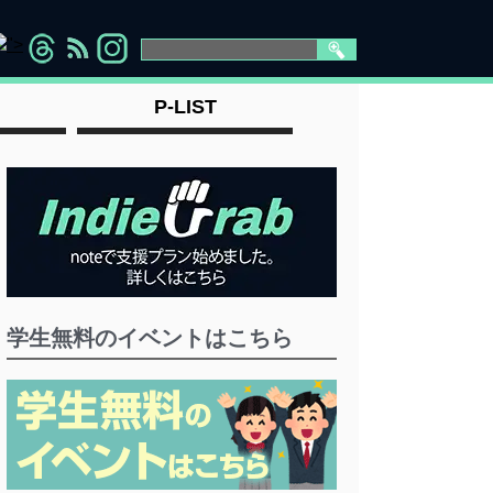
">
">
">
" >
P-LIST
学生無料のイベントはこちら