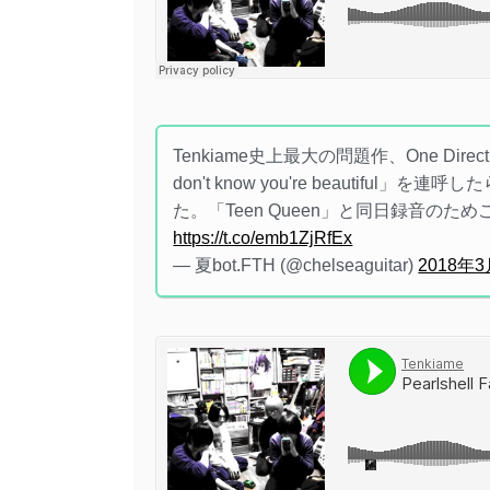
Tenkiame史上最大の問題作、One Directi
don't know you're beautiful
た。「Teen Queen」と同日録音の
https://t.co/emb1ZjRfEx
— 夏bot.FTH (@chelseaguitar)
2018年