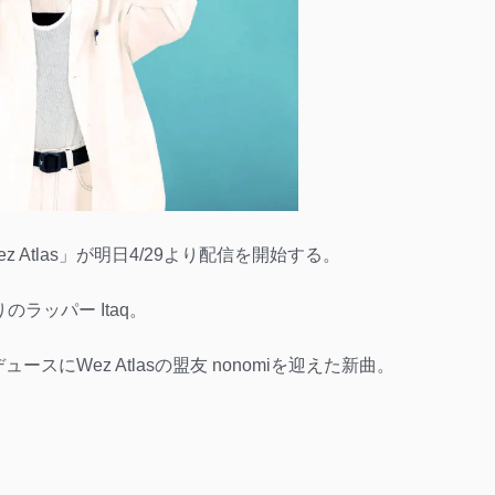
. Wez Atlas」が明日4/29より配信を開始する。
ラッパー Itaq。
ュースにWez Atlasの盟友 nonomiを迎えた新曲。