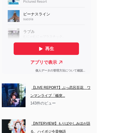
【LIVE REPORT】ぶっ恋呂百花　ワ
ンマンライブ「楯突...
143件のビュー
【INTERVIEW】もりばやしみほが語
る、ハイポジ今昔物語