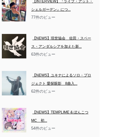
【INTERVIEW】『ライブ・アット・
シェルガーデン』につ...
77件のビュー
【NEWS】現世協会　佐田・スペー
ス・アンダルシアを加えた新...
63件のビュー
【NEWS】ユキナによるソロ・プロ
ジェクト 愛探眼影　8曲入...
62件のビュー
【NEWS】TEMPLIME & ぽんこつ
MC　初...
54件のビュー