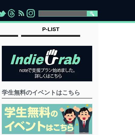
>
">
">
" >
P-LIST
学生無料のイベントはこちら