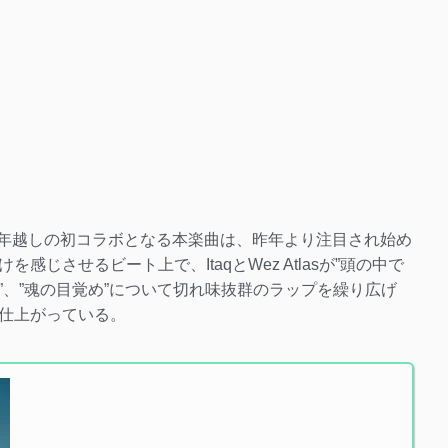
lasの4年越しの初コラボとなる本楽曲は、昨年より注目され始め
じさせるビート上で、ItaqとWez Atlasが”頭の中で
、”魂の目覚め”について切れ味抜群のラップを繰り広げ
仕上がっている。