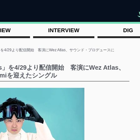
"
IEW
INTERVIEW
DIG
es」を4/29より配信開始 客演にWez Atlas、サウンド・プロデュースに
es」を4/29より配信開始 客演にWez Atlas、
omiを迎えたシングル