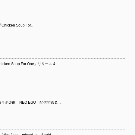
icken Soup For…
cken Soup For One』リリース &…
as コラボ楽曲「NEO EGO」配信開始 &…
 Atlas、michel ko、Sagiri…