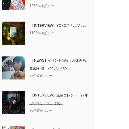
126件のビュー
【INTERVIEW】YOKO.T『La Vida』
110件のビュー
【NEWS】イベント情報：お休み系
音楽隊 沼　2ndアルバム...
83件のビュー
【INTERVIEW】黒色エレジー、27年
ぶりリリース。その...
78件のビュー