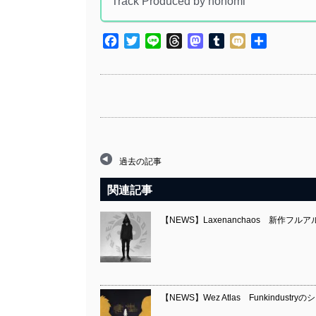
Track Produced by nonomi
Facebook
Twitter
Line
Threads
Mastodon
Tumblr
Mixi
共
有
過去の記事
関連記事
【NEWS】Laxenanchaos 新作フルアルバム
【NEWS】Wez Atlas Funkindust