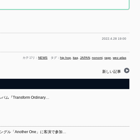
2022.4.28 19:00
カテゴリ：
NEWS
タグ：
hip hop
,
itaq
,
JAPAN
,
nonomi
,
rage
,
wez atlas
新しい記事
『Transform Ordinary…
ryのシングル「Another One」に客演で参加…