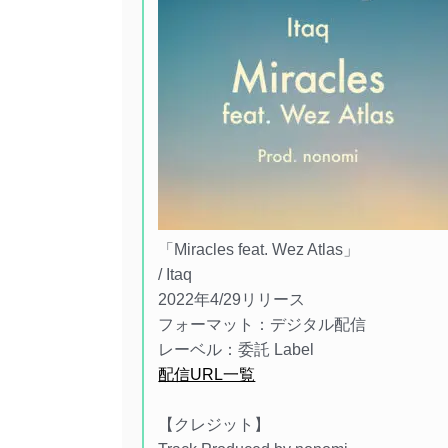
「Miracles feat. Wez Atlas」
/ Itaq
2022年4/29リリース
フォーマット：デジタル配信
レーベル：委託 Label
配信URL一覧
【クレジット】