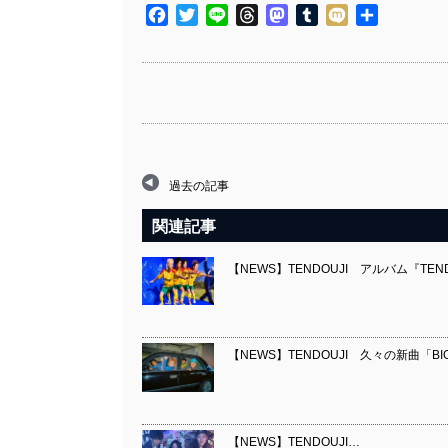
Facebook
Twitter
Line
Threads
Mastodon
Tumblr
Mixi
共
有
過去の記事
関連記事
【NEWS】TENDOUJI アルバム『TEND
【NEWS】TENDOUJI 久々の新曲「BI
【NEWS】TENDOUJI…