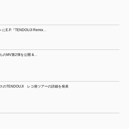
E.P.『TENDOUJI Remix…
』からのMV第2弾を公開 &…
リリースのTENDOUJI レコ発ツアーの詳細を発表