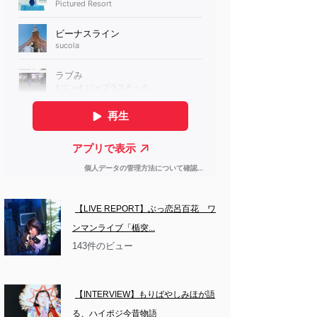
【LIVE REPORT】ぶっ恋呂百花　ワ
ンマンライブ「楯突...
143件のビュー
【INTERVIEW】もりばやしみほが語
る、ハイポジ今昔物語