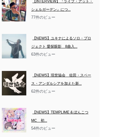
【INTERVIEW】『ライブ・アット・
シェルガーデン』につ...
77件のビュー
【NEWS】ユキナによるソロ・プロ
ジェクト 愛探眼影　8曲入...
63件のビュー
【NEWS】現世協会　佐田・スペー
ス・アンダルシアを加えた新...
62件のビュー
【NEWS】TEMPLIME & ぽんこつ
MC　初...
54件のビュー