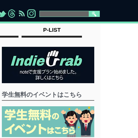
>
">
">
" >
P-LIST
学生無料のイベントはこちら