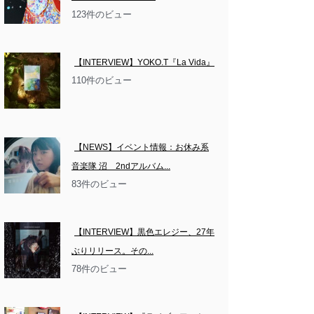
123件のビュー
【INTERVIEW】YOKO.T『La Vida』
110件のビュー
【NEWS】イベント情報：お休み系
音楽隊 沼　2ndアルバム...
83件のビュー
【INTERVIEW】黒色エレジー、27年
ぶりリリース。その...
78件のビュー