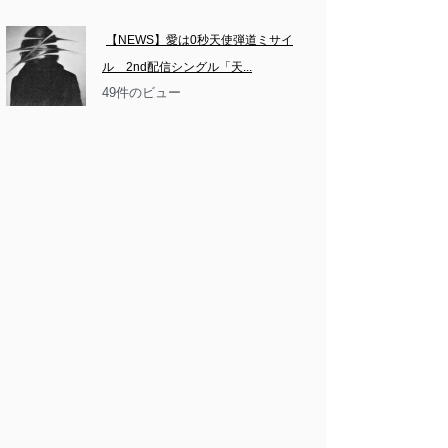
【NEWS】愛は0秒天使弾道ミサイ
ル　2nd配信シングル「天...
49件のビュー