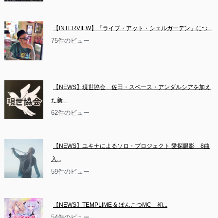
【INTERVIEW】『ライブ・アット・シェルガーデン』につ...
75件のビュー
【NEWS】現世協会　佐田・スペース・アンダルシアを加え
た新...
62件のビュー
【NEWS】ユキナによるソロ・プロジェクト 愛探眼影　8曲
入...
59件のビュー
【NEWS】TEMPLIME & ぽんこつMC　初...
54件のビュー