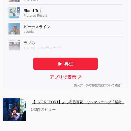
【LIVE REPORT】ぶっ恋呂百花　ワンマンライブ「楯突...
143件のビュー