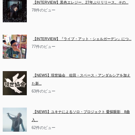
【INTERVIEW】黒色エレジー、27年ぶりリリース。その...
78件のビュー
【INTERVIEW】『ライブ・アット・シェルガーデン』につ...
77件のビュー
【NEWS】現世協会　佐田・スペース・アンダルシアを加え
た新...
63件のビュー
【NEWS】ユキナによるソロ・プロジェクト 愛探眼影　8曲
入...
62件のビュー