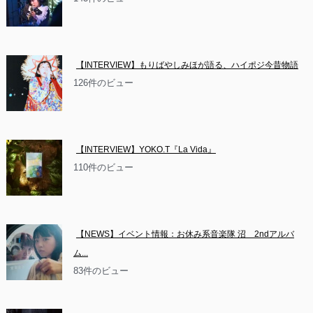
【INTERVIEW】もりばやしみほが語る、ハイポジ今昔物語
126件のビュー
【INTERVIEW】YOKO.T『La Vida』
110件のビュー
【NEWS】イベント情報：お休み系音楽隊 沼　2ndアルバ
ム...
83件のビュー