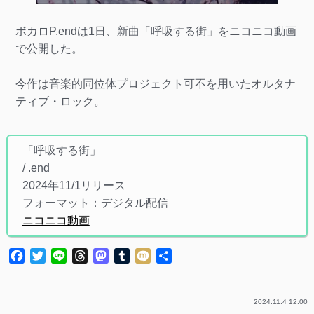
ボカロP.endは1日、新曲「呼吸する街」をニコニコ動画
で公開した。
今作は音楽的同位体プロジェクト可不を用いたオルタナ
ティブ・ロック。
「呼吸する街」
/ .end
2024年11/1リリース
フォーマット：デジタル配信
ニコニコ動画
Facebook
Twitter
Line
Threads
Mastodon
Tumblr
Mixi
共
有
2024.11.4 12:00