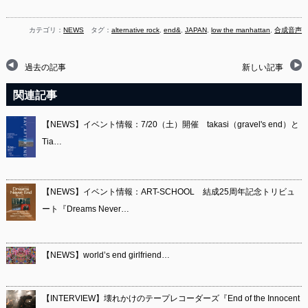
カテゴリ：
NEWS
タグ：
alternative rock
,
end&
,
JAPAN
,
low the manhattan
,
合成音声
過去の記事
新しい記事
関連記事
【NEWS】イベント情報：7/20（土）開催 takasi（gravel's end）と
Tia…
【NEWS】イベント情報：ART-SCHOOL 結成25周年記念トリビュ
ート『Dreams Never…
【NEWS】world’s end girlfriend…
【INTERVIEW】壊れかけのテープレコーダーズ『End of the Innocent