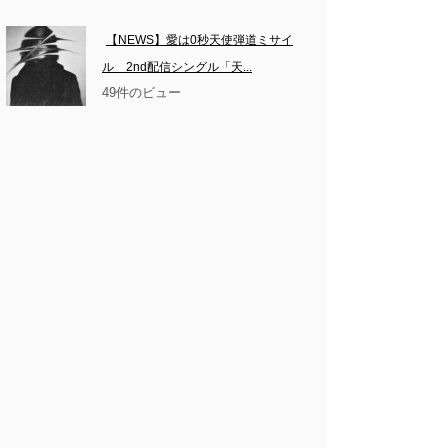
【NEWS】愛は0秒天使弾道ミサイ
ル　2nd配信シングル「天...
49件のビュー