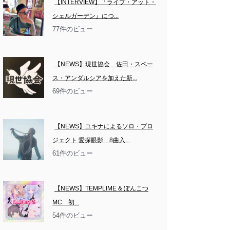
【INTERVIEW】『ライブ・アット・
シェルガーデン』につ...
77件のビュー
【NEWS】現世協会　佐田・スペー
ス・アンダルシアを加えた新...
69件のビュー
【NEWS】ユキナによるソロ・プロ
ジェクト 愛探眼影　8曲入...
61件のビュー
【NEWS】TEMPLIME & ぽんこつ
MC　初...
54件のビュー