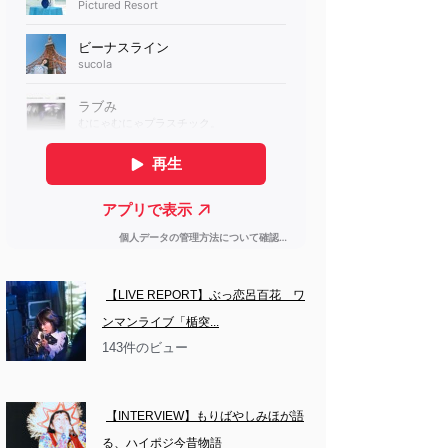
【LIVE REPORT】ぶっ恋呂百花　ワ
ンマンライブ「楯突...
143件のビュー
【INTERVIEW】もりばやしみほが語
る、ハイポジ今昔物語