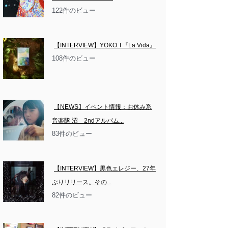
122件のビュー
【INTERVIEW】YOKO.T『La Vida』
108件のビュー
【NEWS】イベント情報：お休み系
音楽隊 沼　2ndアルバム...
83件のビュー
【INTERVIEW】黒色エレジー、27年
ぶりリリース。その...
82件のビュー