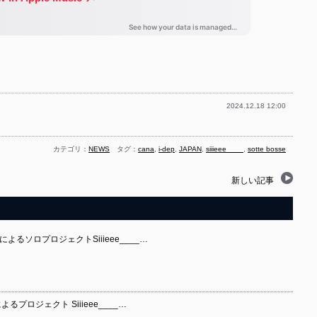
2024.12.18 12:00
カテゴリ：
NEWS
タグ：
cana
,
i-dep
,
JAPAN
,
siiieee____
,
sotte bosse
新しい記事
se）によるソロプロジェクトSiiieee____…
）によるプロジェクト Siiieee____…