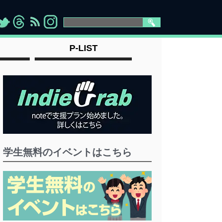
>
">
">
" >
P-LIST
学生無料のイベントはこちら