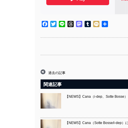
Facebook
Twitter
Line
Threads
Mastodon
Tumblr
Mixi
共
有
過去の記事
関連記事
【NEWS】Cana（i-dep、Sotte Bos
【NEWS】Cana（Sotte Bosse/i-dep