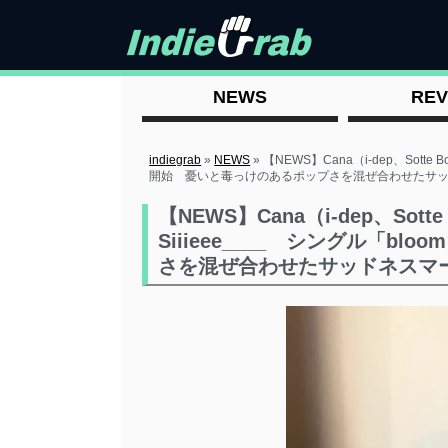
NEWS
REV
indiegrab
»
NEWS
»
【NEWS】Cana（i-dep、Sott
開始 憂いと毒っけのあるポップさを混ぜ合わせたサ
【NEWS】Cana（i-dep、So
Siiieee____ シングル「
さを混ぜ合わせたサッドネスマ