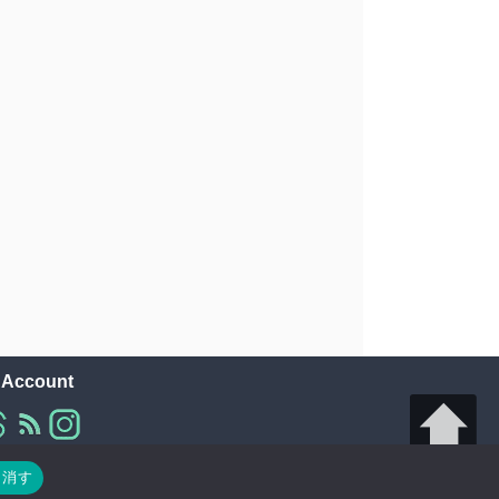
l Account
り消す