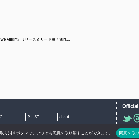
 Alright』リリース & リード曲「Yura…
Officia
IG
P-LIST
about
">
を取り消すボタンで、いつでも同意を取り消すことができます。
同意を取
Copyright © 2014 copyrights.indiegrab.jp All Rights Reserved.