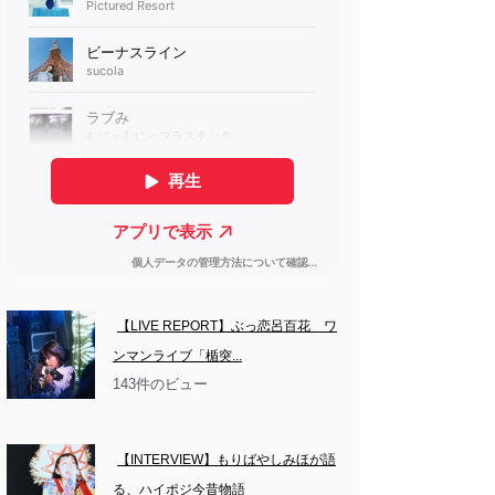
【LIVE REPORT】ぶっ恋呂百花　ワ
ンマンライブ「楯突...
143件のビュー
【INTERVIEW】もりばやしみほが語
る、ハイポジ今昔物語