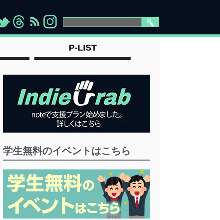
>
">
">
" >
P-LIST
学生無料のイベントはこちら