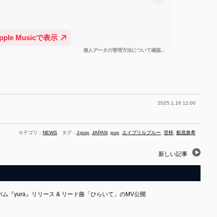
2025.1.16 12:00
カテゴリ：
NEWS
タグ：
J-pop
,
JAPAN
,
pop
,
エイプリルブルー
,
管梓
,
船底春希
新しい記事
ム『yura』リリース & リード曲「ひらいて」のMV公開