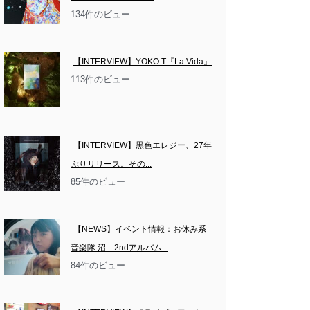
134件のビュー
【INTERVIEW】YOKO.T『La Vida』
113件のビュー
【INTERVIEW】黒色エレジー、27年
ぶりリリース。その...
85件のビュー
【NEWS】イベント情報：お休み系
音楽隊 沼　2ndアルバム...
84件のビュー