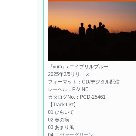
『yura』/ エイプリルブルー
2025年2/5リリース
フォーマット：CD/デジタル配信
レーベル：P-VINE
カタログNo.：PCD-25461
【Track List】
01.ひらいて
02.春の病
03.あまり風
04.エヴァーグリーン