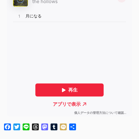
Facebook
Twitter
Line
Threads
Mastodon
Tumblr
Mixi
共
有