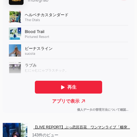
【LIVE REPORT】ぶっ恋呂百花　ワンマンライブ「楯突...
143件のビュー