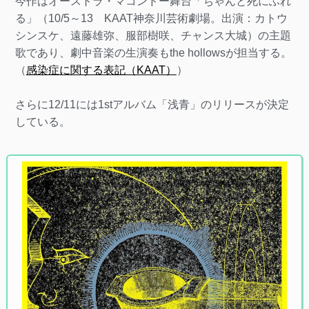
今作はオーストラ・マコンドー舞台「ちゃんと死にふれ
る」（10/5～13 KAAT神奈川芸術劇場。出演：カトウ
シンスケ、遠藤雄弥、服部樹咲、チャンス大城）の主題
歌であり、劇中音楽の生演奏もthe hollowsが担当する。
（
感染症に関する表記（KAAT）
）
さらに12/11には1stアルバム「浅青」のリリースが決定
している。