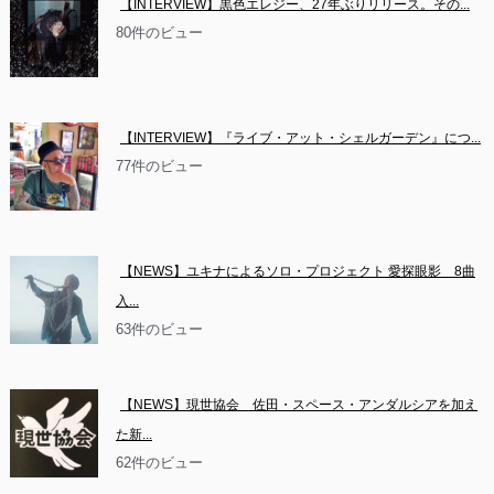
【INTERVIEW】黒色エレジー、27年ぶりリリース。その...
80件のビュー
【INTERVIEW】『ライブ・アット・シェルガーデン』につ...
77件のビュー
【NEWS】ユキナによるソロ・プロジェクト 愛探眼影　8曲
入...
63件のビュー
【NEWS】現世協会　佐田・スペース・アンダルシアを加え
た新...
62件のビュー