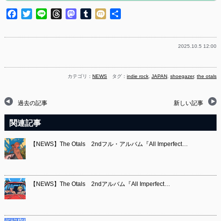
Facebook
Twitter
Line
Threads
Mastodon
Tumblr
Mixi
共
有
2025.10.5 12:00
カテゴリ：
NEWS
タグ：
indie rock
,
JAPAN
,
shoegazer
,
the otals
過去の記事
新しい記事
関連記事
【NEWS】The Otals 2ndフル・アルバム『All Imperfect…
【NEWS】The Otals 2ndアルバム『All Imperfect…