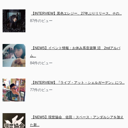
【INTERVIEW】黒色エレジー、27年ぶりリリース。その...
87件のビュー
【NEWS】イベント情報：お休み系音楽隊 沼　2ndアルバ
ム...
84件のビュー
【INTERVIEW】『ライブ・アット・シェルガーデン』につ...
77件のビュー
【NEWS】現世協会　佐田・スペース・アンダルシアを加え
た新...