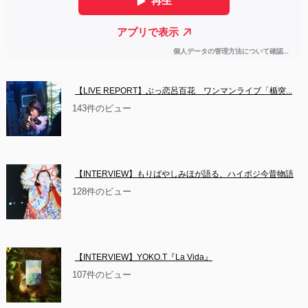
【LIVE REPORT】ぶっ恋呂百花　ワンマンライブ「楯突...
143件のビュー
【INTERVIEW】もりばやしみほが語る、ハイポジ今昔物語
128件のビュー
【INTERVIEW】YOKO.T『La Vida』
107件のビュー