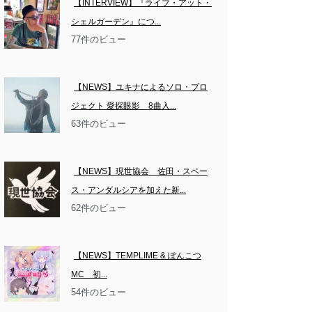
【INTERVIEW】『ライブ・アット・
シェルガーデン』につ...
77件のビュー
【NEWS】ユキナによるソロ・プロ
ジェクト 愛探眼影　8曲入...
63件のビュー
【NEWS】現世協会　佐田・スペー
ス・アンダルシアを加えた新...
62件のビュー
【NEWS】TEMPLIME & ぽんこつ
MC　初...
54件のビュー