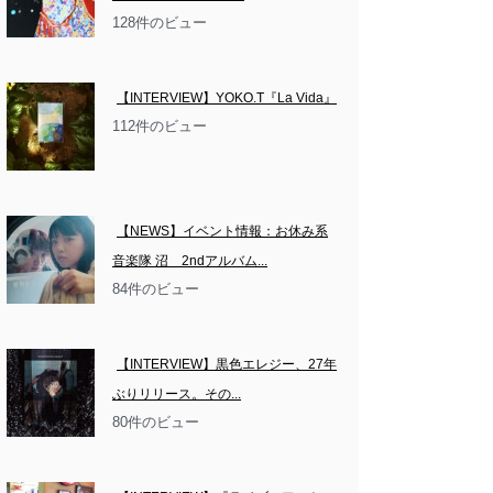
128件のビュー
【INTERVIEW】YOKO.T『La Vida』
112件のビュー
【NEWS】イベント情報：お休み系
音楽隊 沼　2ndアルバム...
84件のビュー
【INTERVIEW】黒色エレジー、27年
ぶりリリース。その...
80件のビュー