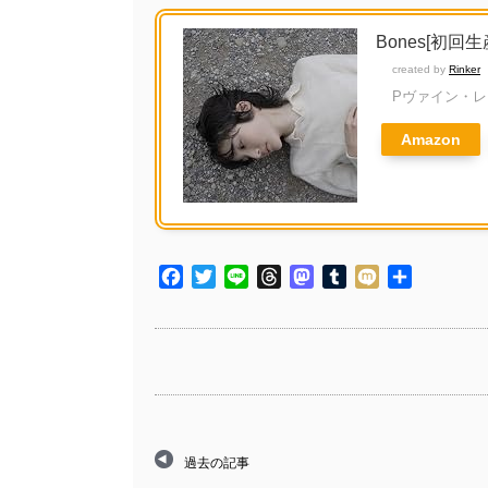
Bones[初回生産限
created by
Rinker
Pヴァイン・
Amazon
Facebook
Twitter
Line
Threads
Mastodon
Tumblr
Mixi
共
有
過去の記事