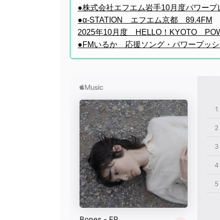
●株式会社エフエム岩手10月度パワープ
●α-STATION エフエム京都 89.4FM
2025年10月度 HELLO！KYOTO PO
●FMいるか 応援ソング・パワープッシュ