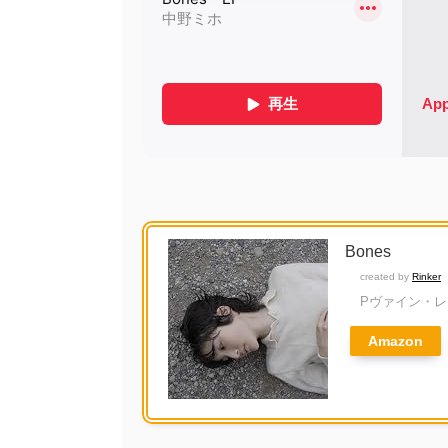
Bones
created by
Rinker
Pヴァイン・
Amazon