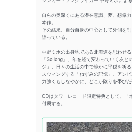
シンガー・ソングライガー 中野ミホによる最
自らの奥深くにある潜在意識、夢、想像力
本作。
その結果、自分自身の中心として外側を削
語っている。
中野ミホの出身地である北海道を思わせる
「So long」、年を経て変わっていく
ジ」、日々の生活の中で静かに平穏を祈る
スウィングする「ねずみの記憶」、アンビ
力強くもしなやかに、どこか陰りを帯びた
CDはタワーレコード限定特典として、「
付属する。