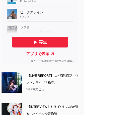
【LIVE REPORT】ぶっ恋呂百花　ワ
ンマンライブ「楯突...
143件のビュー
【INTERVIEW】もりばやしみほが語
る、ハイポジ今昔物語