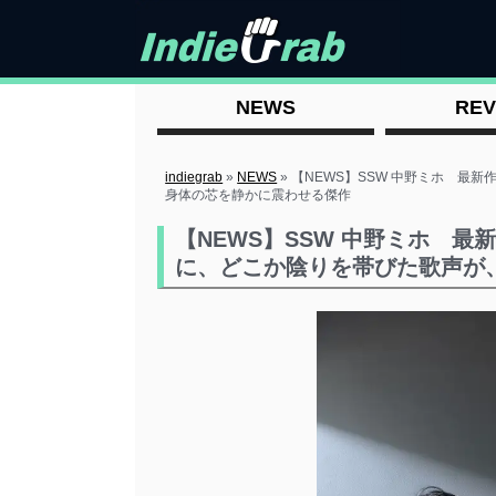
NEWS
REV
indiegrab
»
NEWS
»
【NEWS】SSW 中野ミホ 最
身体の芯を静かに震わせる傑作
【NEWS】SSW 中野ミホ 最
に、どこか陰りを帯びた歌声が