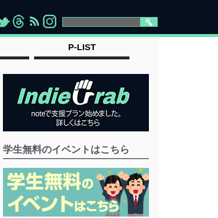
>
">
">
" >
P-LIST
学生無料のイベントはこちら