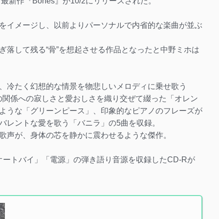
新作『Bones』が10/2にリリースされた。
をイメージし、以前よりパーソナルで内省的な楽曲が並ぶ
ぎ落して残る“骨”を想起させる作品となったと中野ミホは
、冷たく幻想的な情景を物悲しいメロディに乗せ歌う
友との関係への寂しさと愛おしさを織り交ぜて綴った「オレン
ような「グリーンピース」、印象的なピアノのフレーズが
バレントな愛を歌う「バニラ」の5曲を収録。
歌声が、身体の芯を静かに震わせるような傑作。
オートバイ」「電源」の弾き語り音源を収録したCD-Rが