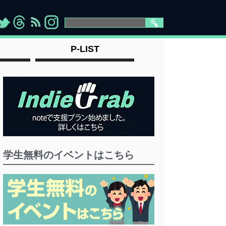
>
">
">
" >
P-LIST
学生無料のイベントはこちら