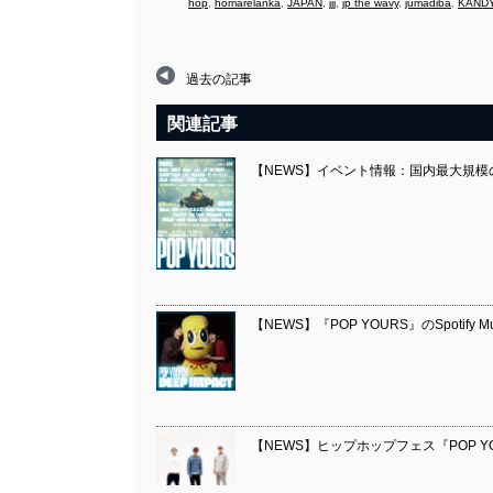
hop
,
homarelanka
,
JAPAN
,
jjj
,
jp the wavy
,
jumadiba
,
KAND
過去の記事
関連記事
【NEWS】イベント情報：国内最大規模
【NEWS】『POP YOURS』のSpotify Mu
【NEWS】ヒップホップフェス『POP YO