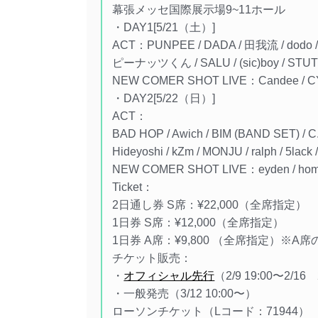
幕張メッセ国際展示場9~11ホール
・DAY1[5/21（土）]
ACT：PUNPEE / DADA / 田我流 / dodo / J
ピーナッツくん / SALU / (sic)boy / ST
NEW COMER SHOT LIVE：Candee / CYBE
・DAY2[5/22（日）]
ACT：
BAD HOP / Awich / BIM (BAND SET) / C.
Hideyoshi / kZm / MONJU / ralph / 5lack /
NEW COMER SHOT LIVE：eyden / homar
Ticket：
2日通し券 S席：¥22,000（全席指定）
1日券 S席：¥12,000（全席指定）
1日券 A席：¥9,800 （全席指定）※A
チケット販売：
・
オフィシャル先行
（2/9 19:00〜2/16
・一般発売（3/12 10:00〜）
ローソンチケット（Lコード：71944）