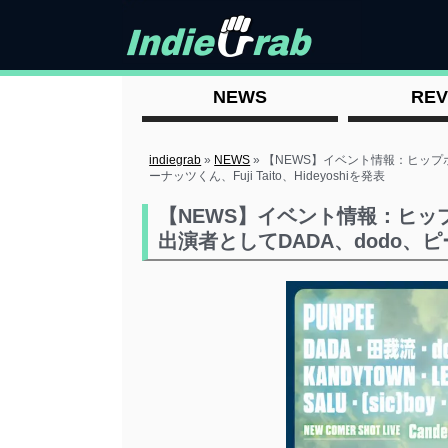
NEWS
REV
indiegrab
»
NEWS
»
【NEWS】イベント情報：ヒップホ
ーナッツくん、Fuji Taito、Hideyoshiを発表
【NEWS】イベント情報：ヒップ
出演者としてDADA、dodo、ピーナ