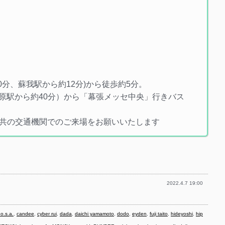
30分、蘇我駅から約12分)から徒歩約5分。
秋葉原駅から約40分）から「幕張メッセ中央」行きバス
共の交通機関でのご来場をお願いいたします
2022.4.7 19:00
.o.s.a.
,
candee
,
cyber rui
,
dada
,
daichi yamamoto
,
dodo
,
eyden
,
fuji taito
,
hideyoshi
,
hip