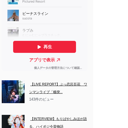
【LIVE REPORT】ぶっ恋呂百花　ワ
ンマンライブ「楯突...
143件のビュー
【INTERVIEW】もりばやしみほが語
る、ハイポジ今昔物語