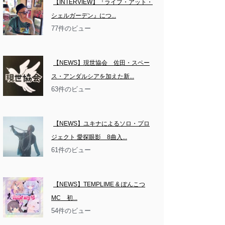
【INTERVIEW】『ライブ・アット・
シェルガーデン』につ...
77件のビュー
【NEWS】現世協会　佐田・スペー
ス・アンダルシアを加えた新...
63件のビュー
【NEWS】ユキナによるソロ・プロ
ジェクト 愛探眼影　8曲入...
61件のビュー
【NEWS】TEMPLIME & ぽんこつ
MC　初...
54件のビュー