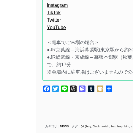
Instagram
TikTok
Twitter
YouTube
＜電車でご来場の場合＞
●JR京葉線 – 海浜幕張駅(東京駅から約
●JR総武線・京成線 – 幕張本郷駅（
で、約17分
※会場内に駐車場はございませんので公
Facebook
Twitter
Line
Threads
Mastodon
Tumblr
Mixi
共
有
カテゴリ：
NEWS
タグ：
(sic)boy
,
5lack
,
awich
,
bad hop
,
bim
,
c