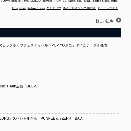
YTOWN
,
kzm
,
lex
,
mfs
,
MONJU
,
ozworld
,
PUNPEE
,
ralph
,
salu
,
skaai
,
sound’s deli
,
stuts
,
tohji
,
vava
,
¥ellow bucks
,
どんぐりず
,
ゆるふわギャング 田我流
,
ピーナッツくん
新しい記事
のヒップホップフェスティバル『POP YOURS』タイムテーブル発表
sic + Talk企画「DEEP…
URS』スペシャル企画 PUNPEE & YZERR（BAD…