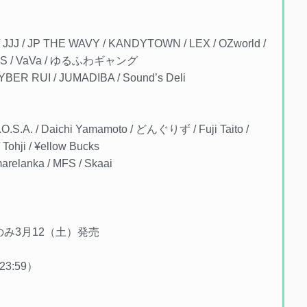
JJ / JP THE WAVY / KANDYTOWN / LEX / OZworld /
UTS / VaVa / ゆるふわギャング
R RUI / JUMADIBA / Sound’s Deli
O.S.A. / Daichi Yamamoto / どんぐりず / Fuji Taito /
 Tohji / ¥ellow Bucks
elanka / MFS / Skaai
席のみ3月12（土）発売
 23:59）