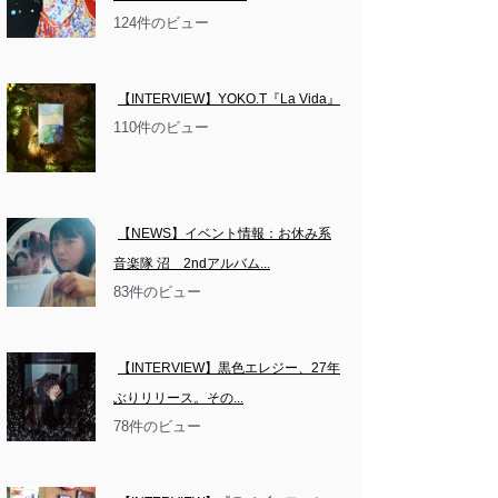
124件のビュー
【INTERVIEW】YOKO.T『La Vida』
110件のビュー
【NEWS】イベント情報：お休み系
音楽隊 沼　2ndアルバム...
83件のビュー
【INTERVIEW】黒色エレジー、27年
ぶりリリース。その...
78件のビュー