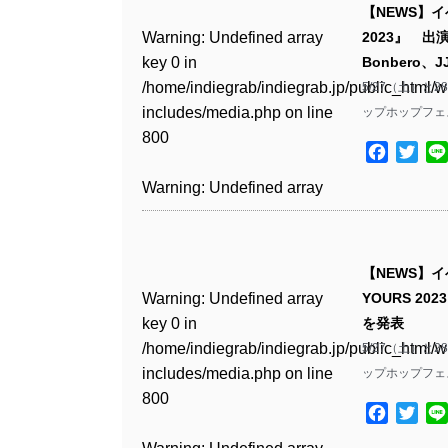
includes/media.php
on line
Warning
: Undefined array
includes/media.php
on line
Warning
: Undefined array
【NEWS】
/home/indiegrab/indiegrab.jp/public_html/w
/home/indiegrab/indiegrab.jp/public_html/w
806
key 0 in
806
key 0 in
Warning
: Undefined array
2023』 出演
includes/media.php
on line
Warning
: Undefined array
includes/media.php
on line
Warning
: Undefined array
/home/indiegrab/indiegrab.jp/public_html/w
/home/indiegrab/indiegrab.jp/public_html/w
key 0 in
Bonbero、
808
key 0 in
808
key 0 in
Warning
: Undefined array
includes/media.php
on line
Warning
: Undefined array
includes/media.php
on line
/home/indiegrab/indiegrab.jp/public_html/w
5/27（土）
/home/indiegrab/indiegrab.jp/public_html/w
/home/indiegrab/indiegrab.jp/public_html/w
key 1 in
811
key 1 in
811
includes/media.php
on line
ップホップフェス
Warning
: Undefined array
includes/media.php
on line
Warning
: Undefined array
includes/media.php
on line
/home/indiegrab/indiegrab.jp/public_html/w
/home/indiegrab/indiegrab.jp/public_html/w
800
key 1 in
800
key 1 in
75
includes/media.php
on line
Facebo
Twit
Warning
: Undefined array
includes/media.php
on line
Warning
: Undefined array
/home/indiegrab/indiegrab.jp/public_html/w
/home/indiegrab/indiegrab.jp/public_html/w
806
key 1 in
806
key 1 in
Warning
: Undefined array
includes/media.php
on line
Warning
: Undefined array
includes/media.php
on line
Warning
: Undefined array
/home/indiegrab/indiegrab.jp/public_html/w
/home/indiegrab/indiegrab.jp/public_html/w
key 0 in
808
key 0 in
808
key 1 in
Warning
: Undefined array
includes/media.php
on line
Warning
: Undefined array
includes/media.php
on line
/home/indiegrab/indiegrab.jp/public_html/w
/home/indiegrab/indiegrab.jp/public_html/w
/home/indiegrab/indiegrab.jp/public_html/w
key 0 in
811
key 0 in
811
includes/media.php
on line
Warning
: Undefined array
includes/media.php
on line
Warning
: Undefined array
【NEWS】
includes/media.php
on line
/home/indiegrab/indiegrab.jp/public_html/w
/home/indiegrab/indiegrab.jp/public_html/w
806
key 0 in
806
key 0 in
Warning
: Undefined array
YOURS 20
76
includes/media.php
on line
Warning
: Undefined array
includes/media.php
on line
Warning
: Undefined array
/home/indiegrab/indiegrab.jp/public_html/w
/home/indiegrab/indiegrab.jp/public_html/w
key 0 in
を発表
808
key 0 in
808
key 0 in
Warning
: Undefined array
includes/media.php
on line
Warning
: Undefined array
includes/media.php
on line
/home/indiegrab/indiegrab.jp/public_html/w
5/27（土）
/home/indiegrab/indiegrab.jp/public_html/w
/home/indiegrab/indiegrab.jp/public_html/w
key 1 in
811
key 1 in
811
includes/media.php
on line
ップホップフェス
Warning
: Undefined array
includes/media.php
on line
Warning
: Undefined array
includes/media.php
on line
/home/indiegrab/indiegrab.jp/public_html/w
/home/indiegrab/indiegrab.jp/public_html/w
800
key 1 in
800
key 1 in
75
includes/media.php
on line
Facebo
Twit
Warning
: Undefined array
includes/media.php
on line
Warning
: Undefined array
/home/indiegrab/indiegrab.jp/public_html/w
/home/indiegrab/indiegrab.jp/public_html/w
806
key 1 in
806
key 1 in