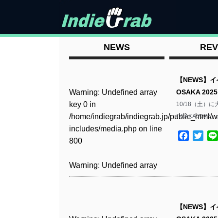
NEWS
REV
【NEWS】
Warning
: Undefined array
OSAKA 2
key 0 in
10/18（土）
/home/indiegrab/indiegrab.jp/public_html/w
OSAKA 20
includes/media.php
on line
Facebo
Twit
800
Warning
: Undefined array
key 0 in
/home/indiegrab/indiegrab.jp/public_html/w
includes/media.php
on line
【NEWS】
806