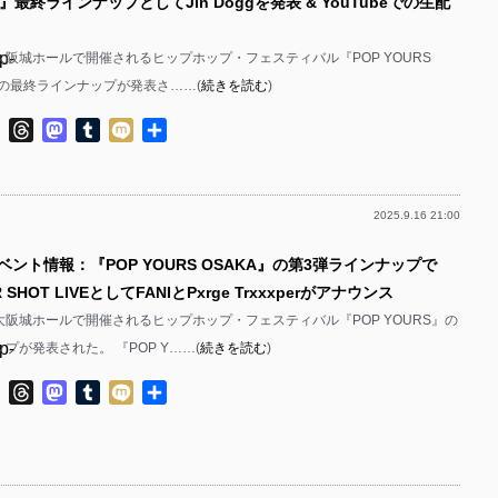
25』最終ラインナップとしてJin Doggを発表 & YouTubeでの生配
p-
に大阪城ホールで開催されるヒップホップ・フェスティバル『POP YOURS
25』の最終ラインナップが発表さ……(
続きを読む
)
p-
ok
ter
Line
Threads
Mastodon
Tumblr
Mixi
共
有
2025.9.16 21:00
p-
ベント情報：『POP YOURS OSAKA』の第3弾ラインナップで
p-
 SHOT LIVEとしてFANIとPxrge Trxxxperがアナウンス
に大阪城ホールで開催されるヒップホップ・フェスティバル『POP YOURS』の
p-
プが発表された。 『POP Y……(
続きを読む
)
p-
ok
ter
Line
Threads
Mastodon
Tumblr
Mixi
共
有
p-