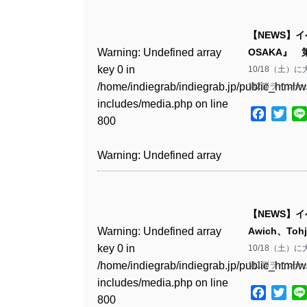
Warning
: Undefined array
/home/indiegrab/indiegrab.jp/public_html/w
key 0 in
includes/media.php
on line
Warning
: Undefined array
【NEWS】イ
/home/indiegrab/indiegrab.jp/public_html/w
806
key 0 in
Warning
: Undefined array
OSAKA』
includes/media.php
on line
/home/indiegrab/indiegrab.jp/public_html/w
key 0 in
10/18（土）
808
Warning
: Undefined array
includes/media.php
on line
/home/indiegrab/indiegrab.jp/public_html/w
第2弾ラインナッ
key 1 in
811
includes/media.php
on line
Warning
: Undefined array
/home/indiegrab/indiegrab.jp/public_html/w
Facebo
Twit
800
key 1 in
includes/media.php
on line
Warning
: Undefined array
/home/indiegrab/indiegrab.jp/public_html/w
806
key 1 in
Warning
: Undefined array
includes/media.php
on line
/home/indiegrab/indiegrab.jp/public_html/w
key 0 in
808
Warning
: Undefined array
includes/media.php
on line
/home/indiegrab/indiegrab.jp/public_html/w
key 0 in
811
includes/media.php
on line
Warning
: Undefined array
【NEWS】イ
/home/indiegrab/indiegrab.jp/public_html/w
806
key 0 in
Warning
: Undefined array
Awich、To
includes/media.php
on line
Warning
: Undefined array
/home/indiegrab/indiegrab.jp/public_html/w
key 0 in
10/18（土）
808
key 0 in
Warning
: Undefined array
includes/media.php
on line
/home/indiegrab/indiegrab.jp/public_html/w
第1弾ラインナッ
/home/indiegrab/indiegrab.jp/public_html/w
key 1 in
811
includes/media.php
on line
Warning
: Undefined array
includes/media.php
on line
/home/indiegrab/indiegrab.jp/public_html/w
Facebo
Twit
800
key 1 in
800