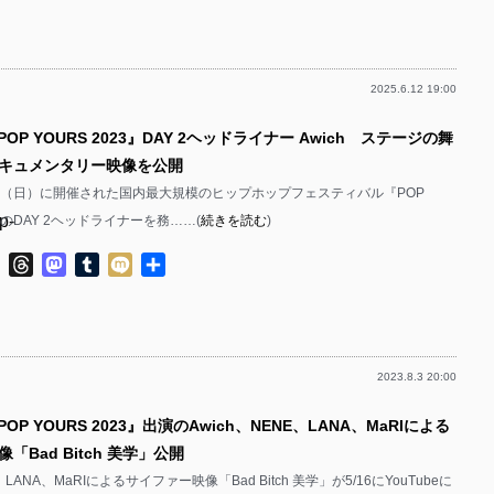
有
p-
p-
2025.6.12 19:00
p-
p-
OP YOURS 2023』DAY 2ヘッドライナー Awich ステージの舞
p-
キュメンタリー映像を公開
p-
、28（日）に開催された国内最大規模のヒップホップフェスティバル『POP
p-
3』のDAY 2ヘッドライナーを務……(
続きを読む
)
p-
p-
ok
ter
Line
Threads
Mastodon
Tumblr
Mixi
共
p-
有
p-
p-
2023.8.3 20:00
p-
p-
OP YOURS 2023』出演のAwich、NENE、LANA、MaRIによる
p-
p-
「Bad Bitch 美学」公開
p-
、LANA、MaRIによるサイファー映像「Bad Bitch 美学」が5/16にYouTubeに