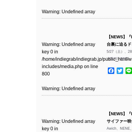
includes/media.php
on line
Warning
: Undefined array
/home/indiegrab/indiegrab.jp/public_html/w
806
key 1 in
Warning
: Undefined array
includes/media.php
on line
Warning
: Undefined array
/home/indiegrab/indiegrab.jp/public_html/w
key 0 in
808
key 0 in
Warning
: Undefined array
includes/media.php
on line
/home/indiegrab/indiegrab.jp/public_html/w
/home/indiegrab/indiegrab.jp/public_html/w
key 0 in
811
includes/media.php
on line
Warning
: Undefined array
includes/media.php
on line
【NEWS】『P
/home/indiegrab/indiegrab.jp/public_html/w
806
key 0 in
806
Warning
: Undefined array
台裏に迫るド
includes/media.php
on line
Warning
: Undefined array
/home/indiegrab/indiegrab.jp/public_html/w
key 0 in
5/27（土）
808
key 0 in
Warning
: Undefined array
includes/media.php
on line
Warning
: Undefined array
/home/indiegrab/indiegrab.jp/public_html/w
YOURS 202
/home/indiegrab/indiegrab.jp/public_html/w
key 1 in
811
key 1 in
includes/media.php
on line
Warning
: Undefined array
includes/media.php
on line
/home/indiegrab/indiegrab.jp/public_html/w
Facebo
Twit
/home/indiegrab/indiegrab.jp/public_html/w
800
key 1 in
800
includes/media.php
on line
Warning
: Undefined array
includes/media.php
on line
/home/indiegrab/indiegrab.jp/public_html/w
806
key 1 in
806
Warning
: Undefined array
includes/media.php
on line
Warning
: Undefined array
/home/indiegrab/indiegrab.jp/public_html/w
key 0 in
808
key 0 in
Warning
: Undefined array
includes/media.php
on line
Warning
: Undefined array
/home/indiegrab/indiegrab.jp/public_html/w
/home/indiegrab/indiegrab.jp/public_html/w
key 0 in
811
key 0 in
includes/media.php
on line
Warning
: Undefined array
includes/media.php
on line
【NEWS】『P
/home/indiegrab/indiegrab.jp/public_html/w
/home/indiegrab/indiegrab.jp/public_html/w
806
key 0 in
806
Warning
: Undefined array
サイファー映像
includes/media.php
on line
Warning
: Undefined array
includes/media.php
on line
/home/indiegrab/indiegrab.jp/public_html/w
key 0 in
Awich、NENE
808
key 0 in
808