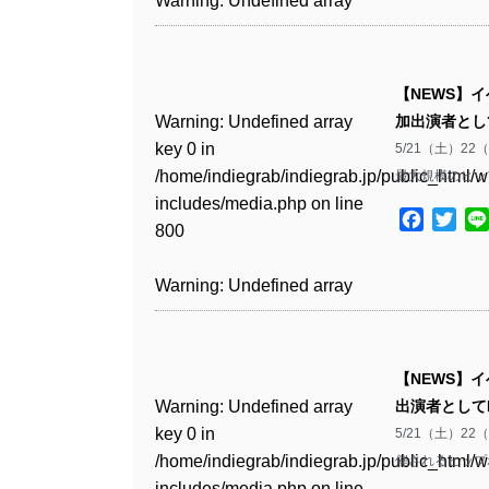
Warning
: Undefined array
includes/media.php
on line
Warning
: Undefined array
includes/media.php
on line
Warning
: Undefined array
/home/indiegrab/indiegrab.jp/public_html/w
/home/indiegrab/indiegrab.jp/public_html/w
key 0 in
808
key 0 in
808
key 1 in
Warning
: Undefined array
includes/media.php
on line
Warning
: Undefined array
includes/media.php
on line
/home/indiegrab/indiegrab.jp/public_html/w
/home/indiegrab/indiegrab.jp/public_html/w
/home/indiegrab/indiegrab.jp/public_html/w
key 0 in
811
key 0 in
811
includes/media.php
on line
Warning
: Undefined array
includes/media.php
on line
Warning
: Undefined array
【NEWS】
includes/media.php
on line
/home/indiegrab/indiegrab.jp/public_html/w
/home/indiegrab/indiegrab.jp/public_html/w
806
key 0 in
806
key 0 in
Warning
: Undefined array
加出演者として
76
includes/media.php
on line
Warning
: Undefined array
includes/media.php
on line
Warning
: Undefined array
/home/indiegrab/indiegrab.jp/public_html/w
/home/indiegrab/indiegrab.jp/public_html/w
key 0 in
5/21（土）2
808
key 0 in
808
key 0 in
Warning
: Undefined array
includes/media.php
on line
Warning
: Undefined array
includes/media.php
on line
/home/indiegrab/indiegrab.jp/public_html/w
最大規模のヒッ
/home/indiegrab/indiegrab.jp/public_html/w
/home/indiegrab/indiegrab.jp/public_html/w
key 1 in
811
key 1 in
811
includes/media.php
on line
Warning
: Undefined array
includes/media.php
on line
Warning
: Undefined array
includes/media.php
on line
/home/indiegrab/indiegrab.jp/public_html/w
Facebo
Twit
/home/indiegrab/indiegrab.jp/public_html/w
800
key 1 in
800
key 1 in
75
includes/media.php
on line
Warning
: Undefined array
includes/media.php
on line
Warning
: Undefined array
/home/indiegrab/indiegrab.jp/public_html/w
/home/indiegrab/indiegrab.jp/public_html/w
806
key 1 in
806
key 1 in
Warning
: Undefined array
includes/media.php
on line
Warning
: Undefined array
includes/media.php
on line
Warning
: Undefined array
/home/indiegrab/indiegrab.jp/public_html/w
/home/indiegrab/indiegrab.jp/public_html/w
key 0 in
808
key 0 in
808
key 1 in
Warning
: Undefined array
includes/media.php
on line
Warning
: Undefined array
includes/media.php
on line
/home/indiegrab/indiegrab.jp/public_html/w
/home/indiegrab/indiegrab.jp/public_html/w
/home/indiegrab/indiegrab.jp/public_html/w
key 0 in
811
key 0 in
811
includes/media.php
on line
Warning
: Undefined array
includes/media.php
on line
Warning
: Undefined array
【NEWS】
includes/media.php
on line
/home/indiegrab/indiegrab.jp/public_html/w
/home/indiegrab/indiegrab.jp/public_html/w
806
key 0 in
806
key 0 in
Warning
: Undefined array
出演者としてDA
76
includes/media.php
on line
Warning
: Undefined array
includes/media.php
on line
Warning
: Undefined array
/home/indiegrab/indiegrab.jp/public_html/w
/home/indiegrab/indiegrab.jp/public_html/w
key 0 in
5/21（土）2
808
key 0 in
808
key 0 in
Warning
: Undefined array
includes/media.php
on line
Warning
: Undefined array
includes/media.php
on line
/home/indiegrab/indiegrab.jp/public_html/w
催されるヒップホ
/home/indiegrab/indiegrab.jp/public_html/w
/home/indiegrab/indiegrab.jp/public_html/w
key 1 in
811
key 1 in
811
includes/media.php
on line