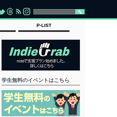
>
">
">
" >
P-LIST
学生無料のイベントはこちら