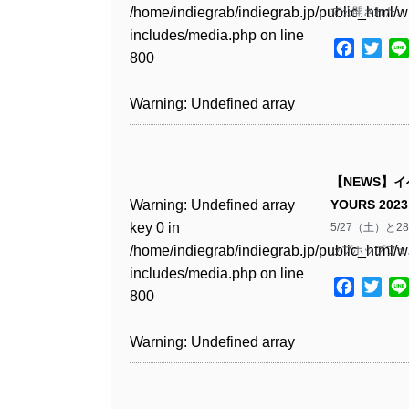
Warning
: Undefined array
includes/media.php
on line
Warning
: Undefined array
/home/indiegrab/indiegrab.jp/public_html/w
て公開された。
/home/indiegrab/indiegrab.jp/public_html/w
key 1 in
811
key 1 in
includes/media.php
on line
Warning
: Undefined array
includes/media.php
on line
Warning
: Undefined array
/home/indiegrab/indiegrab.jp/public_html/w
Facebo
Twit
/home/indiegrab/indiegrab.jp/public_html/w
800
key 1 in
800
key 1 in
includes/media.php
on line
Warning
: Undefined array
includes/media.php
on line
/home/indiegrab/indiegrab.jp/public_html/w
/home/indiegrab/indiegrab.jp/public_html/w
806
key 1 in
806
Warning
: Undefined array
includes/media.php
on line
Warning
: Undefined array
includes/media.php
on line
/home/indiegrab/indiegrab.jp/public_html/w
key 0 in
808
key 0 in
808
Warning
: Undefined array
includes/media.php
on line
Warning
: Undefined array
/home/indiegrab/indiegrab.jp/public_html/w
/home/indiegrab/indiegrab.jp/public_html/w
key 0 in
811
key 0 in
includes/media.php
on line
Warning
: Undefined array
includes/media.php
on line
Warning
: Undefined array
【NEWS】
/home/indiegrab/indiegrab.jp/public_html/w
/home/indiegrab/indiegrab.jp/public_html/w
806
key 0 in
806
key 0 in
Warning
: Undefined array
YOURS 20
includes/media.php
on line
Warning
: Undefined array
includes/media.php
on line
/home/indiegrab/indiegrab.jp/public_html/w
/home/indiegrab/indiegrab.jp/public_html/w
key 0 in
5/27（土）
808
key 0 in
808
Warning
: Undefined array
includes/media.php
on line
Warning
: Undefined array
includes/media.php
on line
/home/indiegrab/indiegrab.jp/public_html/w
ップホップフェス
/home/indiegrab/indiegrab.jp/public_html/w
key 1 in
811
key 1 in
811
includes/media.php
on line
Warning
: Undefined array
includes/media.php
on line
Warning
: Undefined array
/home/indiegrab/indiegrab.jp/public_html/w
Facebo
Twit
/home/indiegrab/indiegrab.jp/public_html/w
800
key 1 in
800
key 1 in
includes/media.php
on line
Warning
: Undefined array
includes/media.php
on line
Warning
: Undefined array
/home/indiegrab/indiegrab.jp/public_html/w
/home/indiegrab/indiegrab.jp/public_html/w
806
key 1 in
806
key 1 in
Warning
: Undefined array
includes/media.php
on line
Warning
: Undefined array
includes/media.php
on line
/home/indiegrab/indiegrab.jp/public_html/w
/home/indiegrab/indiegrab.jp/public_html/w
key 0 in
808
key 0 in
808
Warning
: Undefined array
includes/media.php
on line
Warning
: Undefined array
includes/media.php
on line
/home/indiegrab/indiegrab.jp/public_html/w
/home/indiegrab/indiegrab.jp/public_html/w
key 0 in
811
key 0 in
811