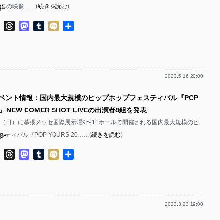
p-
 この映像……(
続きを読む
)
p-
p-
ok
ter
Line
Threads
Mastodon
Tumblr
Mixi
共
p-
有
p-
p-
p-
2023.5.16 20:00
p-
p-
イベント情報：国内最大規模のヒップホップフェスティバル『POP
p-
p-
23』NEW COMER SHOT LIVEの出演者8組を発表
p-
p-
と28（日）に幕張メッセ国際展示場9〜11ホールで開催される国内最大規模のヒ
p-
ティバル『POP YOURS 20……(
続きを読む
)
p-
p-
ok
ter
Line
Threads
Mastodon
Tumblr
Mixi
共
p-
有
p-
p-
p-
p-
2023.3.23 19:00
p-
p-