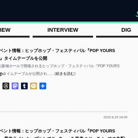
"
IEW
INTERVIEW
DIG
イベント情報：ヒップホップ・フェスティバル『POP YOURS
025』タイムテーブルを公開
に大阪城ホールで開催されるヒップホップ・フェスティバル『POP YOURS
p-
25』のタイムテーブルが公開され……(
続きを読む
)
ok
ter
Line
Threads
Mastodon
Tumblr
Mixi
共
有
2025.9.25 19:00
p-
イベント情報：ヒップホップ・フェスティバル『POP YOURS