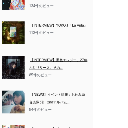
134件のビュー
【INTERVIEW】YOKO.T『La Vida』
113件のビュー
【INTERVIEW】黒色エレジー、27年
ぶりリリース。その...
85件のビュー
【NEWS】イベント情報：お休み系
音楽隊 沼　2ndアルバム...
84件のビュー