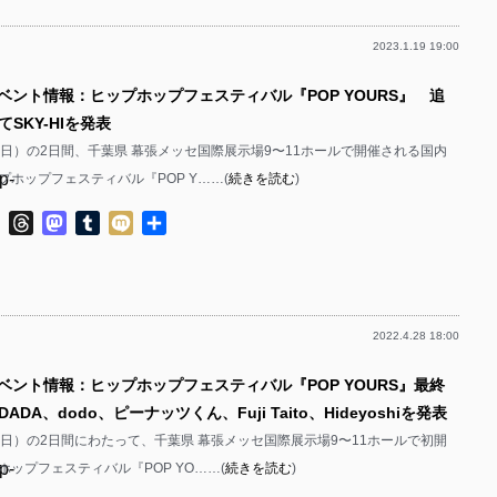
p-
p-
2023.1.19 19:00
p-
p-
p-
イベント情報：ヒップホップフェスティバル『POP YOURS』 追
p-
p-
SKY-HIを発表
p-
p-
2（日）の2日間、千葉県 幕張メッセ国際展示場9〜11ホールで開催される国内
p-
プホップフェスティバル『POP Y……(
続きを読む
)
p-
p-
p-
ok
ter
Line
Threads
Mastodon
Tumblr
Mixi
共
p-
有
p-
p-
p-
p-
2022.4.28 18:00
p-
p-
p-
イベント情報：ヒップホップフェスティバル『POP YOURS』最終
p-
p-
DA、dodo、ピーナッツくん、Fuji Taito、Hideyoshiを発表
p-
p-
2（日）の2日間にわたって、千葉県 幕張メッセ国際展示場9〜11ホールで初開
p-
ップフェスティバル『POP YO……(
続きを読む
)
p-
p-