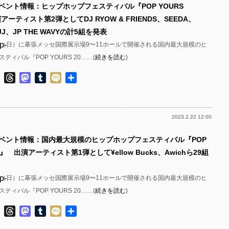
イベント情報：ヒップホップフェスティバル『POP YOURS
p-
p-
アーティスト第2弾としてDJ RYOW & FRIENDS、SEEDA、
p-
p-
JJJ、JP THE WAVYの計5組を発表
p-
と28（日）に幕張メッセ国際展示場9〜11ホールで開催される国内最大規模のヒ
p-
p-
ティバル『POP YOURS 20……(
続きを読む
)
p-
p-
ok
ter
Line
Threads
Mastodon
Tumblr
Mixi
共
p-
p-
有
p-
p-
2023.2.22 12:00
p-
p-
p-
イベント情報：国内最大規模のヒップホップフェスティバル『POP
p-
p-
23』 出演アーティスト第1弾として¥ellow Bucks、Awichら29組
p-
p-
p-
と28（日）に幕張メッセ国際展示場9〜11ホールで開催される国内最大規模のヒ
p-
p-
ティバル『POP YOURS 20……(
続きを読む
)
p-
p-
ok
ter
Line
Threads
Mastodon
Tumblr
Mixi
共
p-
p-
有