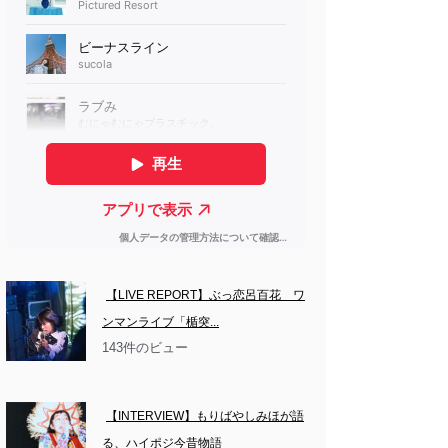
【LIVE REPORT】ぶっ恋呂百花　ワ
ンマンライブ「楯突...
143件のビュー
【INTERVIEW】もりばやしみほが語
る、ハイポジ今昔物語