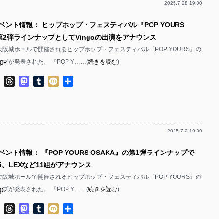
2025.7.28 19:00
p-
ベント情報： ヒップホップ・フェスティバル『POP YOURS
p-
 第2弾ラインナップとしてVingoの出演をアナウンス
p-
に大阪城ホールで開催されるヒップホップ・フェスティバル『POP YOURS』の
p-
プが発表された。 『POP Y……(
続きを読む
)
p-
ok
ter
Line
Threads
Mastodon
Tumblr
Mixi
共
有
p-
p-
2025.7.2 19:00
p-
ベント情報： 『POP YOURS OSAKA』の第1弾ラインナップで
p-
hji、LEXなど11組がアナウンス
p-
に大阪城ホールで開催されるヒップホップ・フェスティバル『POP YOURS』の
p-
プが発表された。 『POP Y……(
続きを読む
)
p-
p-
ok
ter
Line
Threads
Mastodon
Tumblr
Mixi
共