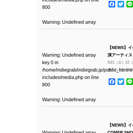
Warning
: Undefined array
includes/media.php
on line
Warning
: Undefined array
includes/media.php
on line
/home/indiegrab/indiegrab.jp/public_html/w
Facebo
Twit
/home/indiegrab/indiegrab.jp/public_html/w
800
key 1 in
800
key 1 in
75
includes/media.php
on line
Warning
: Undefined array
includes/media.php
on line
Warning
: Undefined array
/home/indiegrab/indiegrab.jp/public_html/w
/home/indiegrab/indiegrab.jp/public_html/w
806
key 1 in
806
key 1 in
Warning
: Undefined array
includes/media.php
on line
Warning
: Undefined array
includes/media.php
on line
Warning
: Undefined array
/home/indiegrab/indiegrab.jp/public_html/w
/home/indiegrab/indiegrab.jp/public_html/w
key 0 in
808
key 0 in
808
key 1 in
Warning
: Undefined array
includes/media.php
on line
Warning
: Undefined array
includes/media.php
on line
/home/indiegrab/indiegrab.jp/public_html/w
/home/indiegrab/indiegrab.jp/public_html/w
/home/indiegrab/indiegrab.jp/public_html/w
key 0 in
811
key 0 in
811
includes/media.php
on line
Warning
: Undefined array
includes/media.php
on line
Warning
: Undefined array
【NEWS】
includes/media.php
on line
/home/indiegrab/indiegrab.jp/public_html/w
/home/indiegrab/indiegrab.jp/public_html/w
806
key 0 in
806
key 0 in
Warning
: Undefined array
演アーティス
76
includes/media.php
on line
Warning
: Undefined array
includes/media.php
on line
Warning
: Undefined array
/home/indiegrab/indiegrab.jp/public_html/w
/home/indiegrab/indiegrab.jp/public_html/w
key 0 in
5/21（土）2
808
key 0 in
808
key 0 in
Warning
: Undefined array
includes/media.php
on line
Warning
: Undefined array
includes/media.php
on line
/home/indiegrab/indiegrab.jp/public_html/w
催されるヒップホ
/home/indiegrab/indiegrab.jp/public_html/w
/home/indiegrab/indiegrab.jp/public_html/w
key 1 in
811
key 1 in
811
includes/media.php
on line
Warning
: Undefined array
includes/media.php
on line
Warning
: Undefined array
includes/media.php
on line
/home/indiegrab/indiegrab.jp/public_html/w
Facebo
Twit
/home/indiegrab/indiegrab.jp/public_html/w
800
key 1 in
800
key 1 in
75
includes/media.php
on line
Warning
: Undefined array
includes/media.php
on line
Warning
: Undefined array
/home/indiegrab/indiegrab.jp/public_html/w
/home/indiegrab/indiegrab.jp/public_html/w
806
key 1 in
806
key 1 in
Warning
: Undefined array
includes/media.php
on line
Warning
: Undefined array
includes/media.php
on line
Warning
: Undefined array
/home/indiegrab/indiegrab.jp/public_html/w
/home/indiegrab/indiegrab.jp/public_html/w
key 0 in
808
key 0 in
808
key 1 in
Warning
: Undefined array
includes/media.php
on line
Warning
: Undefined array
includes/media.php
on line
/home/indiegrab/indiegrab.jp/public_html/w
/home/indiegrab/indiegrab.jp/public_html/w
/home/indiegrab/indiegrab.jp/public_html/w
key 0 in
811
key 0 in
811
includes/media.php
on line
Warning
: Undefined array
includes/media.php
on line
Warning
: Undefined array
【NEWS】イ
includes/media.php
on line
/home/indiegrab/indiegrab.jp/public_html/w
/home/indiegrab/indiegrab.jp/public_html/w
806
key 0 in
806
key 0 in
Warning
: Undefined array
COMER SH
76