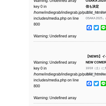
Warning
: Undefined array
OSAKA 20
key 0 in
信も決定
Warning
: Undefined array
/home/indiegrab/indiegrab.jp/public_html/w
10/18（土）
key 1 in
includes/media.php
on line
OSAKA 20
/home/indiegrab/indiegrab.jp/public_html/w
800
includes/media.php
on line
Facebo
Twit
806
Warning
: Undefined array
key 0 in
Warning
: Undefined array
/home/indiegrab/indiegrab.jp/public_html/w
key 0 in
includes/media.php
on line
【NEWS】イ
/home/indiegrab/indiegrab.jp/public_html/w
806
Warning
: Undefined array
NEW COMER
includes/media.php
on line
key 0 in
10/18（土）
808
Warning
: Undefined array
/home/indiegrab/indiegrab.jp/public_html/w
第3弾ラインナッ
key 1 in
includes/media.php
on line
Warning
: Undefined array
/home/indiegrab/indiegrab.jp/public_html/w
Facebo
Twit
800
key 1 in
includes/media.php
on line
/home/indiegrab/indiegrab.jp/public_html/w
806
Warning
: Undefined array
includes/media.php
on line
key 0 in
808