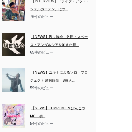
【INTERVIEW】『ライブ・アット・
シェルガーデン』につ...
76件のビュー
【NEWS】現世協会　佐田・スペー
ス・アンダルシアを加えた新...
65件のビュー
【NEWS】ユキナによるソロ・プロ
ジェクト 愛探眼影　8曲入...
59件のビュー
【NEWS】TEMPLIME & ぽんこつ
MC　初...
54件のビュー