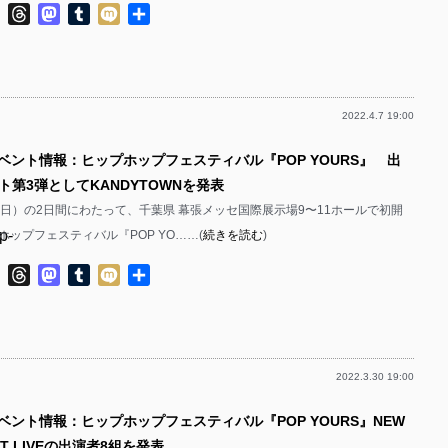
p-
ok
ter
Line
Threads
Mastodon
Tumblr
Mixi
共
p-
有
p-
p-
p-
p-
2022.4.7 19:00
p-
p-
p-
イベント情報：ヒップホップフェスティバル『POP YOURS』 出
p-
p-
ト第3弾としてKANDYTOWNを発表
p-
p-
2（日）の2日間にわたって、千葉県 幕張メッセ国際展示場9〜11ホールで初開
p-
ップフェスティバル『POP YO……(
続きを読む
)
p-
p-
p-
ok
ter
Line
Threads
Mastodon
Tumblr
Mixi
共
p-
有
p-
p-
p-
p-
2022.3.30 19:00
p-
p-
p-
ベント情報：ヒップホップフェスティバル『POP YOURS』NEW
p-
p-
OT LIVEの出演者8組を発表